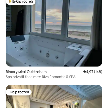
Вибір гостей
Топ вибір гостей
Вілла у місті Ouistreham
Середня оцінка
4,97 (148)
Spa privatif face mer: Riva Romantic & SPA
Вибір гостей
Вибір гостей