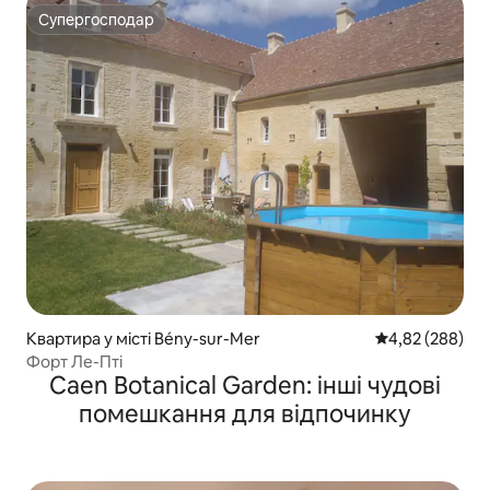
Супергосподар
Супергосподар
Квартира у місті Bény-sur-Mer
Середня оцінка:
4,82 (288)
Форт Ле-Пті
Caen Botanical Garden: інші чудові
помешкання для відпочинку