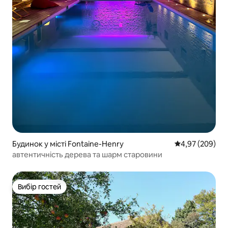
Будинок у місті Fontaine-Henry
Середня оцінка:
4,97 (209)
автентичність дерева та шарм старовини
Вибір гостей
Вибір гостей