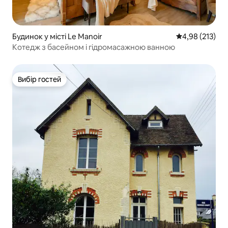
Будинок у місті Le Manoir
Середня оцінка
4,98 (213)
Котедж з басейном і гідромасажною ванною
Вибір гостей
Вибір гостей