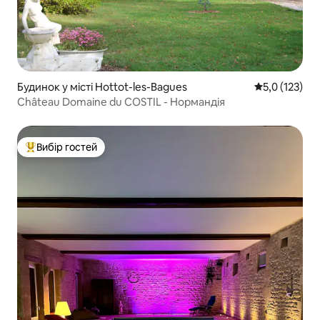
Будинок у місті Hottot-les-Bagues
Середня оцінк
5,0 (123)
Château Domaine du COSTIL - Нормандія
Вибір гостей
Топ вибір гостей