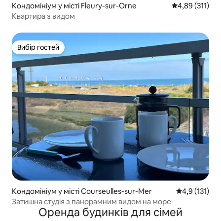
Кондомініум у місті Fleury-sur-Orne
Середня оцінка
4,89 (311)
Квартира з видом
Вибір гостей
Вибір гостей
Кондомініум у місті Courseulles-sur-Mer
Середня оцінк
4,9 (131)
Затишна студія з панорамним видом на море
Оренда будинків для сімей