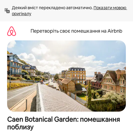
Перейти
Деякий вміст перекладено автоматично. 
Показати мовою 
до
оригіналу
вмісту
Перетворіть своє помешкання на Airbnb
Caen Botanical Garden: помешкання
поблизу