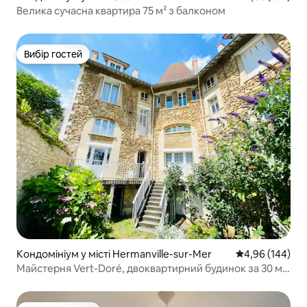
Велика сучасна квартира 75 м² з балконом
Вибір гостей
Вибір гостей
Кондомініум у місті Hermanville-sur-Mer
Середня оцінка:
4,96 (144)
Майстерня Vert-Doré, двоквартирний будинок за 30 м
від пляжу