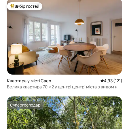
Вибір гостей
Топ вибір гостей
Квартира у місті Caen
Середня оцінка
4,93 (121)
Велика квартира 70 м2 у центрі центрі міста з видом на
замок
Супергосподар
Супергосподар