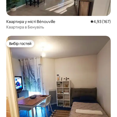
Квартира у місті Bénouville
Середня оцінка
4,93 (167)
Квартира в Бенувіль
Вибір гостей
Вибір гостей