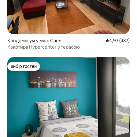
Кондомініум у місті Caen
Середня оцінка
4,97 (437)
Квартира Hypercenter з терасою
Вибір гостей
Вибір гостей