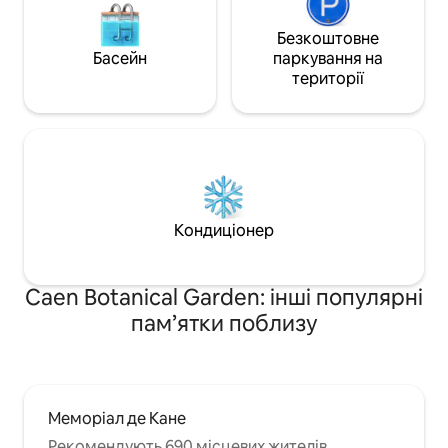
Безкоштовне
Басейн
паркування на
території
Кондиціонер
Caen Botanical Garden: інші популярні
пам’ятки поблизу
Меморіал де Кане
Рекомендують 690 місцевих жителів