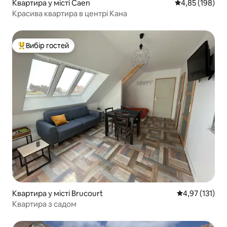
Квартира у місті Caen
Середня оцінка
4,85 (198)
Красива квартира в центрі Кана
Вибір гостей
Топ вибір гостей
Квартира у місті Brucourt
Середня оцінка
4,97 (131)
Квартира з садом