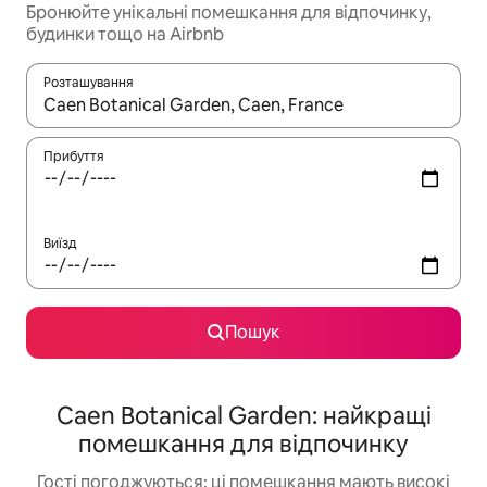
Бронюйте унікальні помешкання для відпочинку,
будинки тощо на Airbnb
Розташування
Отримавши результати пошуку, використовуйте для навігації с
Прибуття
Виїзд
Пошук
Caen Botanical Garden: найкращі
помешкання для відпочинку
Гості погоджуються: ці помешкання мають високі