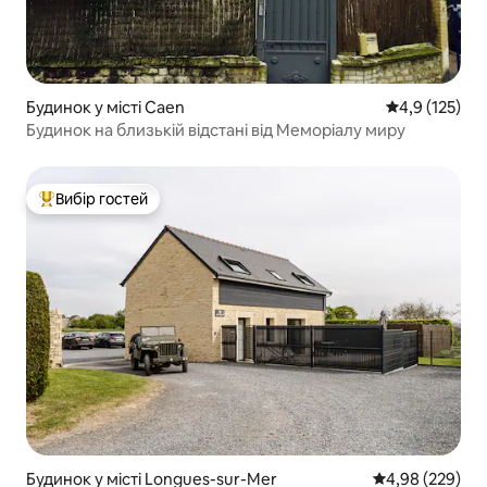
Будинок у місті Caen
Середня оцінк
4,9 (125)
Будинок на близькій відстані від Меморіалу миру
Вибір гостей
Топ вибір гостей
Будинок у місті Longues-sur-Mer
Середня оцінка:
4,98 (229)