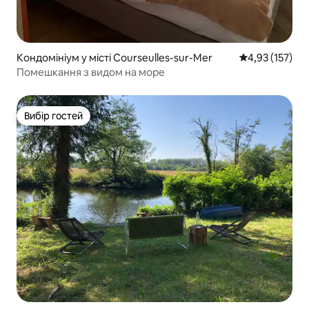
Кондомініум у місті Courseulles-sur-Mer
Середня оцінка
4,93 (157)
Помешкання з видом на море
Вибір гостей
Вибір гостей