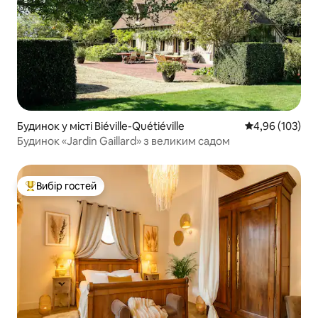
Будинок у місті Biéville-Quétiéville
Середня оцінка
4,96 (103)
Будинок «Jardin Gaillard» з великим садом
Вибір гостей
Топ вибір гостей