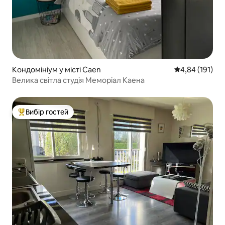
Кондомініум у місті Caen
Середня оцінка
4,84 (191)
Велика світла студія Меморіал Каена
Вибір гостей
Топ вибір гостей