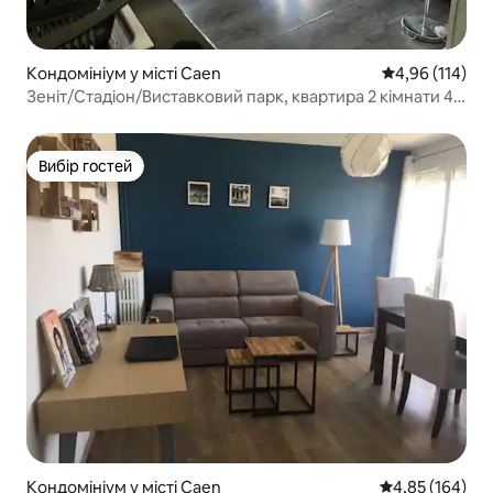
Кондомініум у місті Caen
Середня оцінка
4,96 (114)
Зеніт/Стадіон/Виставковий парк, квартира 2 кімнати 4
особи паркінг
Вибір гостей
Вибір гостей
Кондомініум у місті Caen
Середня оцінка
4,85 (164)