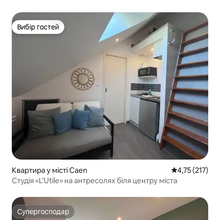
Вибір гостей
Вибір гостей
Квартира у місті Caen
Середня оцінка
4,75 (217)
Студія «L'Utile» на антресолях біля центру міста
Супергосподар
Супергосподар