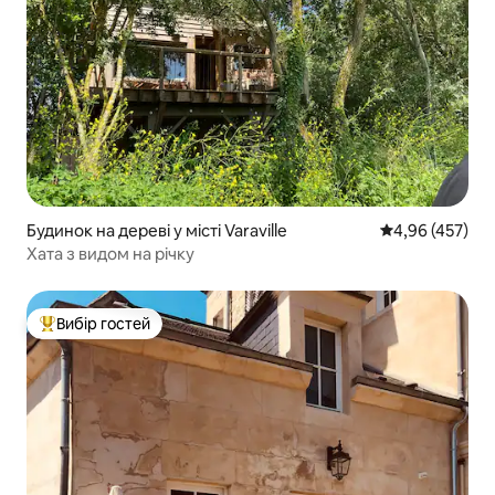
Будинок на дереві у місті Varaville
Середня оцінка:
4,96 (457)
Хата з видом на річку
Вибір гостей
Топ вибір гостей