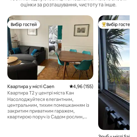
оцінки за розташування, чистоту та інше.
Вибір гостей
Вибір гостей
Вибір гостей
Топ вибір гостей
Квартира у місті Caen
Середня оцінка: 4,96 з 5, відгук
4,96 (155)
Квартира T2 у центрі міста Кан
Насолоджуйтеся елегантним,
центральним, тихим помешканням із
закритим приватним гаражем,
квартирою поруч із Садом рослин,
історичним центром, університетом і
музеєм Меморіал; T2, 4 дуже
комфортні спальні місця (диван-ліжко
Зруб у місті Sain