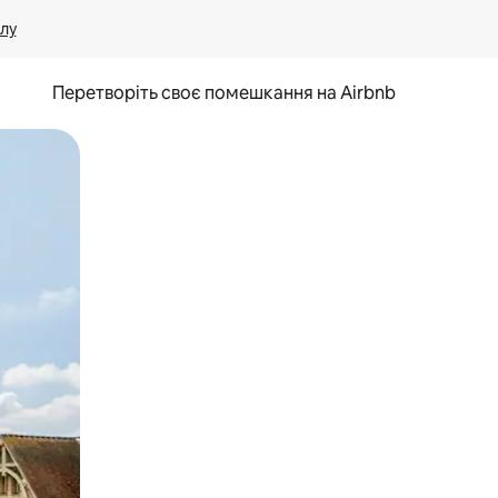
лу
Перетворіть своє помешкання на Airbnb
и дотику та гортання.