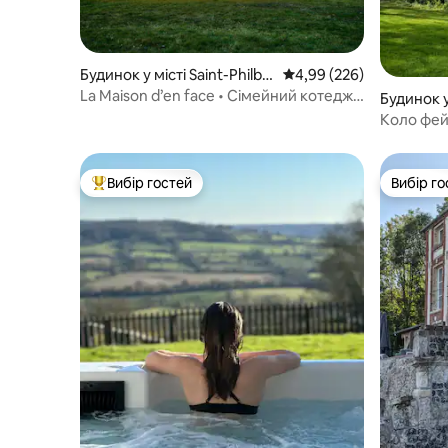
Будинок у місті Saint-Philbe
Середня оцінка: 4,99 з 
4,99 (226)
rt-des-Champs
La Maison d’en face • Сімейний котедж •
Будинок 
Нормандія
Коло фей
Вибір гостей
Вибір го
Топ вибір гостей
Вибір го