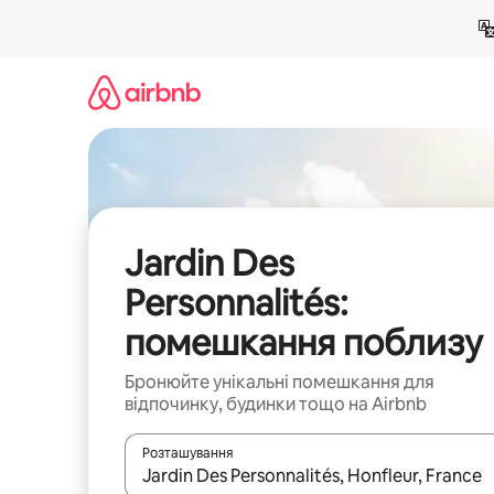
Перейти
до
вмісту
Jardin Des
Personnalités:
помешкання поблизу
Бронюйте унікальні помешкання для
відпочинку, будинки тощо на Airbnb
Розташування
Отримавши результати пошуку, використовуйте дл