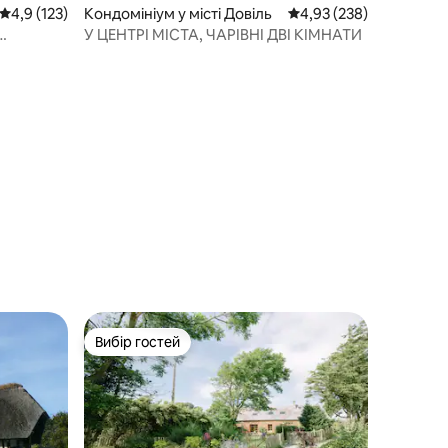
Середня оцінка: 4,9 з 5, відгуки: 123
4,9 (123)
Кондомініум у місті Довіль
Середня оцінка: 4,93 з 
4,93 (238)
У ЦЕНТРІ МІСТА, ЧАРІВНІ ДВІ КІМНАТИ
Вибір гостей
Вибір гостей