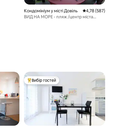
Кондомініум у місті Довіль
Середня оцінка: 4,78 з 
4,78 (587)
ВИД НА МОРЕ - пляж /центр міста
пішки
Вибір гостей
Топ вибір гостей