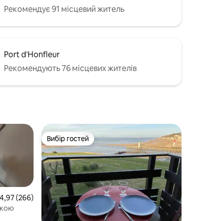
Рекомендує 91 місцевий житель
Port d'Honfleur
Рекомендують 76 місцевих жителів
Вибір гостей
Вибір гостей
ередня оцінка: 4,97 з 5, відгуки: 266
4,97 (266)
вкою