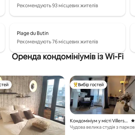
Рекомендують 93 місцевих жителів
Plage du Butin
Рекомендують 76 місцевих жителів
Оренда кондомініумів із Wi-Fi
стей
Вибір гостей
стей
Топ вибір гостей
Кондомініум у місті Villers-s
С
ur-Mer
Чудова велика студія з парко