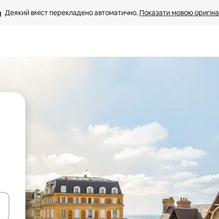
Деякий вміст перекладено автоматично. 
Показати мовою оригіна
я навігації сторінкою клавіші зі стрілками вгору та вниз або жест