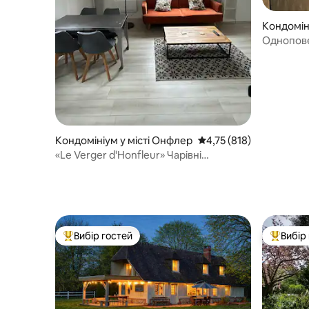
Кондомін
Однопове
Кондомініум у місті Онфлер
Середня оцінка: 4,75 з 
4,75 (818)
«Le Verger d'Honfleur» Чарівні
апартаменти з видом на міст
Вибір гостей
Вибір
Топ вибір гостей
Топ вибі