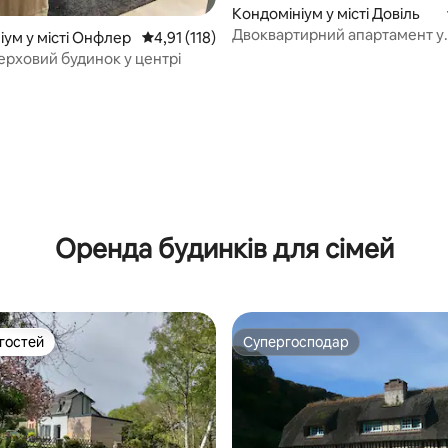
Кондомініум у місті Довіль
Двоквартирний апартамент у
іум у місті Онфлер
Середня оцінка: 4,91 з 5, відгуки: 118
4,91 (118)
Золотому трикутнику
рховий будинок у центрі
5, відгуки: 818
Оренда будинків для сімей
 гостей
Супергосподар
р гостей
Супергосподар