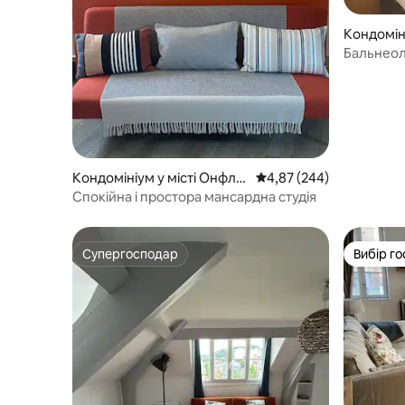
Кондоміні
Бальнеоло
Deauville
Кондомініум у місті Онфле
Середня оцінка: 4,87 з 
4,87 (244)
р
Спокійна і простора мансардна студія
Супергосподар
Вибір го
Супергосподар
Вибір го