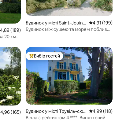
Будинок у місті Saint-Jouin-
Середня оцінка: 4,91 з 
4,91 (199)
Bruneval
Будинок між сушею та морем поблизу
ередня оцінка: 4,89 з 5, відгуки: 189
4,89 (189)
Етрета
а 20 км
Вибір гостей
Топ вибір гостей
Будинок у місті Трувіль-сюр
Середня оцінка: 4,99 з 
4,99 (118)
ередня оцінка: 4,96 з 5, відгуки: 165
4,96 (165)
-Мер
Вілла з рейтингом 4 ****. Винятковий
вид на море