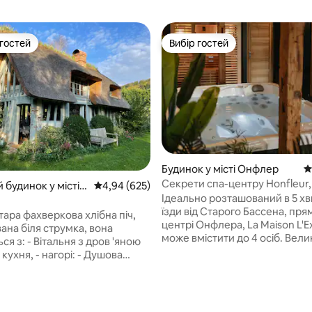
 гостей
Вибір гостей
р гостей
Вибір гостей
Будинок у місті Онфлер
С
Секрети спа-центру Honfleur,
 будинок у місті
Середня оцінка: 4,94 з 5, відгуки: 625
4,94 (625)
кінотеатр
Ідеально розташований в 5 х
ріль-Рансон
їзди від Старого Бассена, пря
тара фахверкова хлібна піч,
центрі Онфлера, La Maison L'E
ана біля струмка, вона
може вмістити до 4 осіб. Вели
ся з: - Вітальня з дров 'яною
вітальня з кінотеатром, 2 спал
приватна спа-зона площею 45 
уалет, до якої можна
джакузі, сауною, подвійним д
я драбиною мельника (див.
зоною відпочинку забезпечат
ї); - Спальня з ліжком
5, відгуки: 381
абсолютний відпочинок у парі
 видом на струмок, до якої