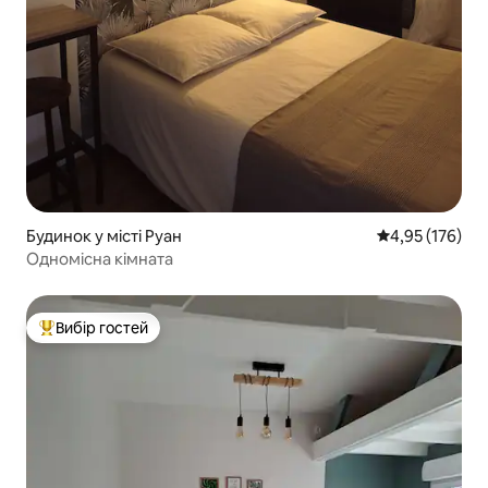
Будинок у місті Руан
Середня оцінка
4,95 (176)
Одномісна кімната
Вибір гостей
Топ вибір гостей