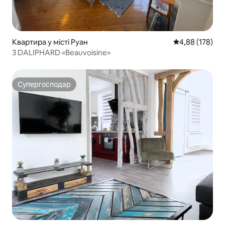
Квартира у місті Руан
Середня оцінка
4,88 (178)
3 DALIPHARD «Beauvoisine»
Супергосподар
Супергосподар