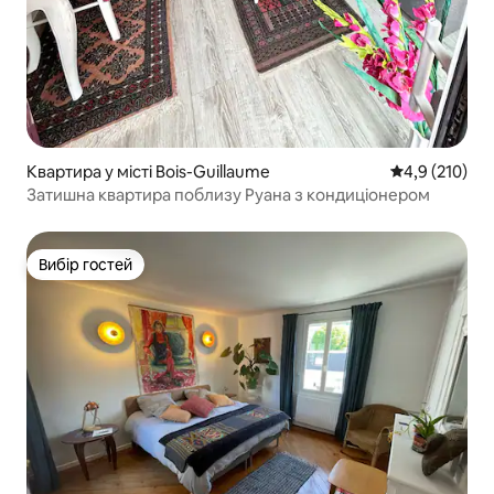
Квартира у місті Bois-Guillaume
Середня оцінк
4,9 (210)
Затишна квартира поблизу Руана з кондиціонером
Вибір гостей
Вибір гостей