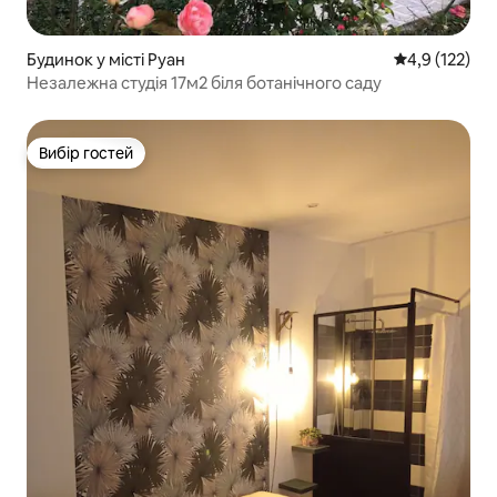
Будинок у місті Руан
Середня оцінк
4,9 (122)
Незалежна студія 17м2 біля ботанічного саду
Вибір гостей
Вибір гостей