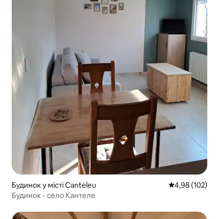
Будинок у місті Canteleu
Середня оцінка
4,98 (102)
Будинок - село Кантеле