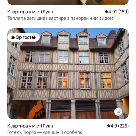
Квартира у місті Руан
Середня оцінка
4,92 (189)
Тепла та затишна квартира з панорамним видом
Вибір гостей
Вибір гостей
Квартира у місті Руан
Середня оцінк
4,9 (226)
Готель Тюрго — колишній особняк