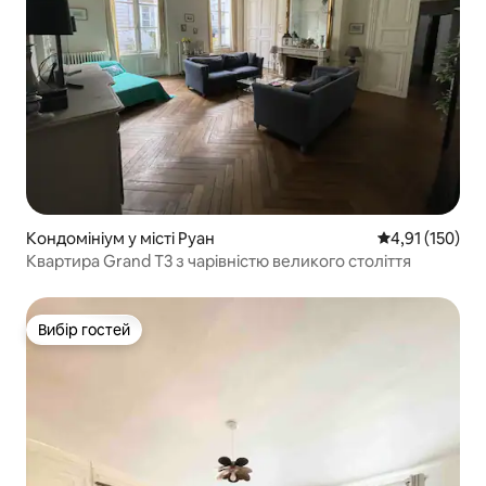
Кондомініум у місті Руан
Середня оцінка
4,91 (150)
Квартира Grand T3 з чарівністю великого століття
Вибір гостей
Вибір гостей