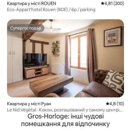
Квартира у місті ROUEN
Середня оцінка
4,81 (200)
Eco-Appart'hotel Rouen (BDE) / 6p / parking
Супергосподар
Супергосподар
Квартира у місті Руан
Середня оцін
4,8 (10)
Le Nid Végétal · Кокон, розташований у самому центрі
Gros-Horloge: інші чудові
Руана
помешкання для відпочинку