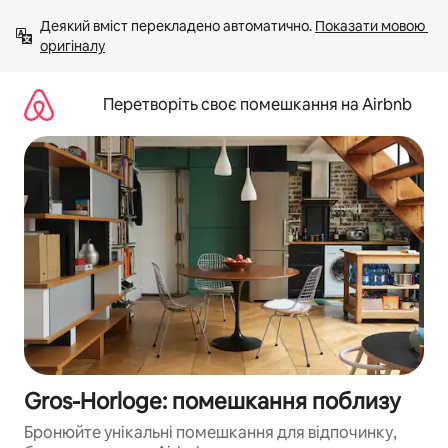
Перейти
Деякий вміст перекладено автоматично. 
Показати мовою 
до
оригіналу
вмісту
Перетворіть своє помешкання на Airbnb
Gros-Horloge: помешкання поблизу
Бронюйте унікальні помешкання для відпочинку,