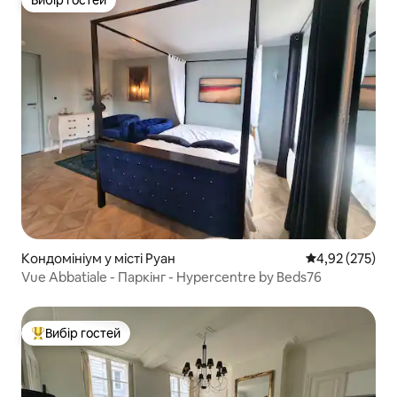
Вибір гостей
Кондомініум у місті Руан
Середня оцінка
4,92 (275)
Vue Abbatiale - Паркінг - Hypercentre by Beds76
Вибір гостей
Топ вибір гостей