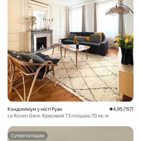
Кондомініум у місті Руан
Середня оцінка
4,95 (157)
Le Rouen Gare. Красивий T3 площею 70 кв. м
Супергосподар
Супергосподар