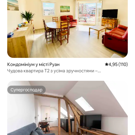
Кондомініум у місті Руан
Середня оцінка
4,95 (110)
Чудова квартира T2 з усіма зручностями –
охоронювана крита парковка
Супергосподар
Супергосподар