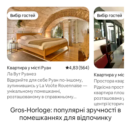
Вибір гостей
Вибір гостей
Вибір гостей
Вибір гостей
Квартира у місті Руан
Середня оцінка: 4,83 з 5, відгук
4,83 (564)
Ла Вут Руанез
Квартира у місті 
Відкрийте для себе Руан по-іншому,
Простора кварти
зупинившись у La Voûte Rouennaise —
чарівна/тиха/ко
Рідкісна простора,
унікальному помешканні,
центрі
квартира площею 
розташованому в справжньому
розташована у вн
склепінчастому кам'яному підвалі в
центрі історично
центрі історичного центру. Будинок
Gros-Horloge: популярні зручності в
Руана. Зручне, чисте та добре
розташований усього за декілька
звукоізольоване
помешканнях для відпочинку
хвилин пішки від площі В'є-Марше та
подвійному склу. Вона має спальню 
собору. Насолоджуйтеся автентичною
якісною постільн
обстановкою, яка поєднує в собі теплу