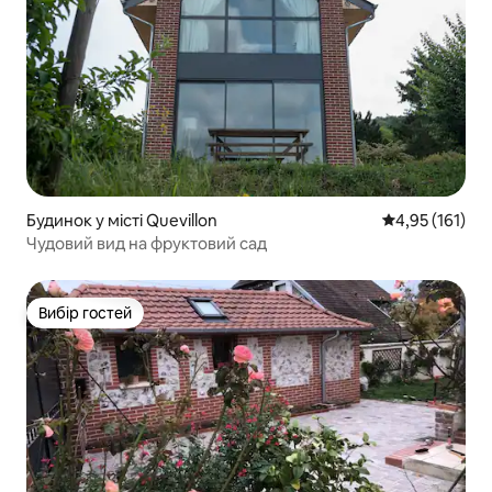
Будинок у місті Quevillon
Середня оцінка
4,95 (161)
Чудовий вид на фруктовий сад
Вибір гостей
Вибір гостей