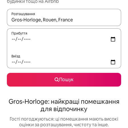
будинки тощо на Airbnb
Розташування
Отримавши результати пошуку, використовуйте для навігації с
Прибуття
Виїзд
Пошук
Gros-Horloge: найкращі помешкання
для відпочинку
Гості погоджуються: ці помешкання мають високі
оцінки за розташування, чистоту та інше.