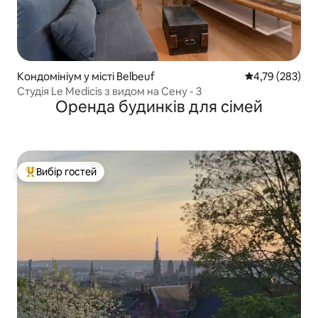
Кондомініум у місті Belbeuf
Середня оцінка
4,79 (283)
Студія Le Medicis з видом на Сену - 3
Оренда будинків для сімей
Вибір гостей
Топ вибір гостей