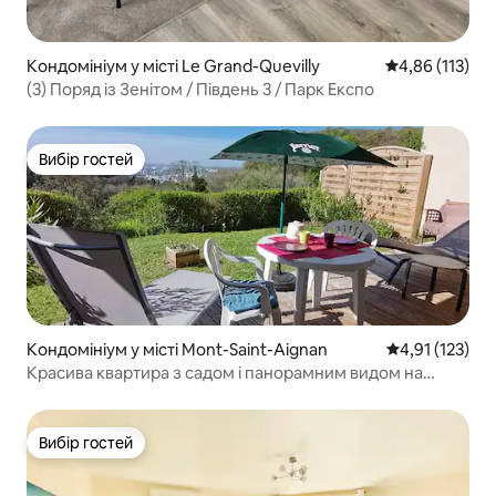
Кондомініум у місті Le Grand-Quevilly
Середня оцінка
4,86 (113)
(3) Поряд із Зенітом / Південь 3 / Парк Експо
Вибір гостей
Вибір гостей
Кондомініум у місті Mont-Saint-Aignan
Середня оцінка
4,91 (123)
Красива квартира з садом і панорамним видом на
південь
Вибір гостей
Вибір гостей