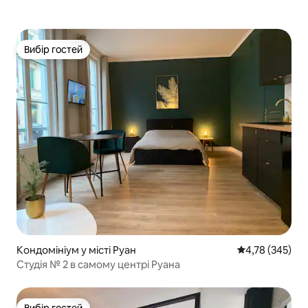
Вибір гостей
Вибір гостей
Кондомініум у місті Руан
Середня оцінка
4,78 (345)
Студія № 2 в самому центрі Руана
Вибір гостей