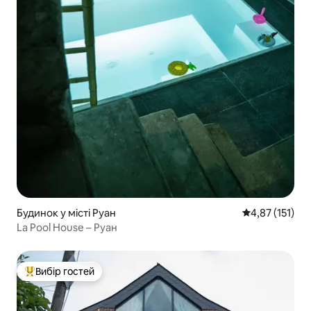
Будинок у місті Руан
Середня оцінка
4,87 (151)
La Pool House – Руан
Вибір гостей
Топ вибір гостей