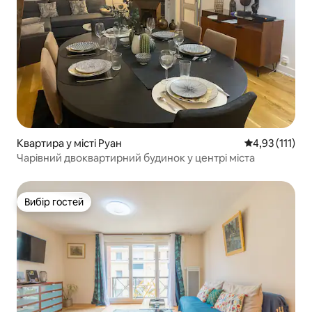
Квартира у місті Руан
Середня оцінка
4,93 (111)
Чарівний двоквартирний будинок у центрі міста
Вибір гостей
Вибір гостей