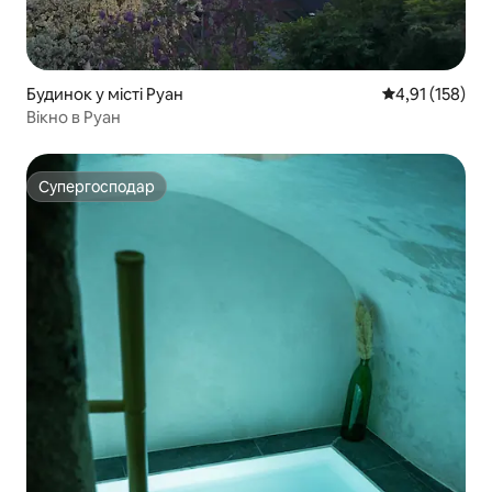
Будинок у місті Руан
Середня оцінка
4,91 (158)
Вікно в Руан
Супергосподар
Супергосподар