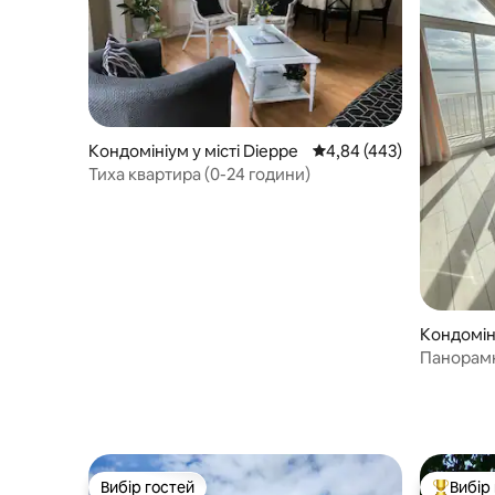
Кондомініум у місті Dieppe
Середня оцінка: 4,84 з 
4,84 (443)
Тиха квартира (0-24 години)
Кондоміні
oy
Панорамн
унікальн
Вибір гостей
Вибір