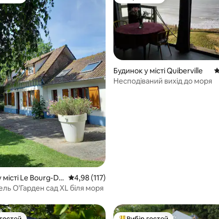
р гостей
Вибір гостей
Будинок у місті Quiberville
С
Несподіваний вихід до моря
5, відгуки: 171
 місті Le Bourg-Du
Середня оцінка: 4,98 з 5, відгуки: 117
4,98 (117)
Мадмуазель О'Гарден сад XL біля моря
 гостей
Вибір гостей