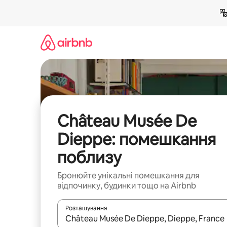
Перейти
до
вмісту
Château Musée De
Dieppe: помешкання
поблизу
Бронюйте унікальні помешкання для
відпочинку, будинки тощо на Airbnb
Розташування
Отримавши результати пошуку, використовуйте дл