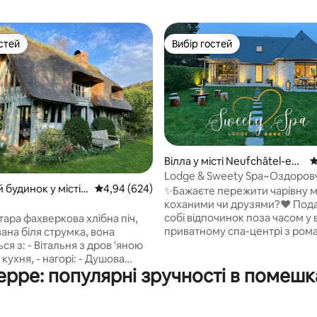
стей
Вибір гостей
стей
Вибір гостей
Вілла у місті Neufchâtel-en-
С
5, відгуки: 121
Bray
Lodge & Sweety Spa~Оздоров
 будинок у місті
Середня оцінка: 4,94 з 5, відгуки: 624
4,94 (624)
центр~Кінотеатр~Бразеро
✨Бажаєте пережити чарівну м
ріль-Рансон
коханими чи друзями?❤️ Подаруйте
собі відпочинок поза часом у
тара фахверкова хлібна піч,
приватному спа-центрі з ро
ана біля струмка, вона
атмосферою під зоряним неб
ся з: - Вітальня з дров 'яною
справжнє запрошення до под
eppe: популярні зручності в помешк
тропіки🌴 💦Відпочиньте у винятковій
уалет, до якої можна
оздоровчій зоні з • Гідромаса
я драбиною мельника (див.
XXL • Сауна • Смарт-телевізор 
ї); - Спальня з ліжком
Розташована всередині з видо
 видом на струмок, до якої