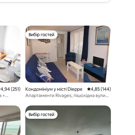
Вибір гостей
Вибір гостей
ередня оцінка: 4,94 з 5, відгуки: 251
4,94 (251)
Кондомініум у місті Dieppe
Середня оцінка: 4,85 з 
4,85 (144)
а +
Апартаменти Rivages, пішохідна вулиця
в двох кроках від пляжу
Вибір гостей
Вибір гостей