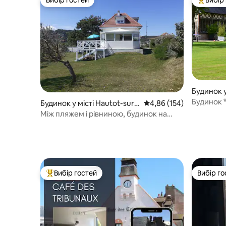
Вибір гостей
Топ вибі
Будинок у
Будинок **** за 15 хв
Будинок у місті Hautot-sur-
Середня оцінка: 4,86 з 
4,86 (154)
узбережж
Mer
Між пляжем і рівниною, будинок на
березі моря
Вибір гостей
Вибір го
Топ вибір гостей
Вибір го