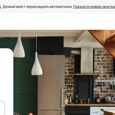
Деякий вміст перекладено автоматично. 
Показати мовою оригіна
я навігації сторінкою клавіші зі стрілками вгору та вниз або жест