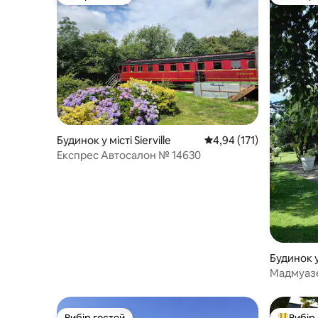
Вибір гостей
Топ вибі
Будинок у місті Sierville
Середня оцінка: 4,94 з 
4,94 (171)
Експрес Автосалон № 14630
Будинок у
n
Вибір гостей
Вибір