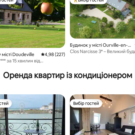
р гостей
Топ вибір гостей
Будинок у місті Ourville-en-C
aux
Clos Narcisse 3* – Великий бу
 місті Doudeville
Середня оцінка: 4,98 з 5, відгуки: 227
4,98 (227)
відпочинку біля моря
илин від
5, відгуки: 154
я Нормандії - Ліжка застелені
Оренда квартир із кондиціонером
стей
Вибір гостей
стей
Вибір гостей