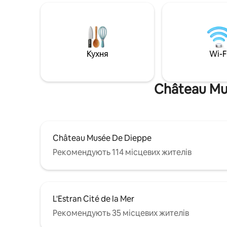
нехай вас захоплює запах старого
можна ді
мережива та дотик світлих мусселів...
(див. фот
Уявіть, що вночі, коли всі сплять,
кімната не спі
моделі, які прокидаються, щоб
барбекю,
повернутися до життя і запропонувати
включені Зверніть увагу, що інши
чарівне видовище... Шепот... ріжучі
Кухня
Wi-F
заміськи
ножиці... Усе в чорно-білому стилі
будинок,
великої Chanel...
Château Mu
Château Musée De Dieppe
Рекомендують 114 місцевих жителів
L'Estran Cité de la Mer
Рекомендують 35 місцевих жителів