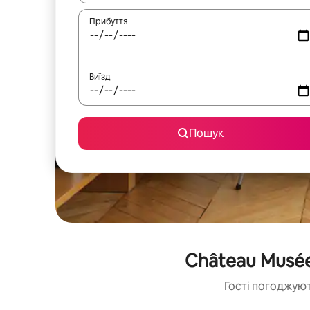
Прибуття
Виїзд
Пошук
Château Musée
Гості погоджуют