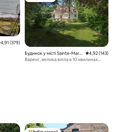
Вибір гостей
ередня оцінка: 4,91 з 5, відгуки: 379
4,91 (379)
Будинок у місті Sainte-Marg
Середня оцінка: 4,92 з 
4,92 (143)
uerite-sur-Mer
Варенг, велика вілла в 10 хвилинах
ходьби від моря
Вибір гостей