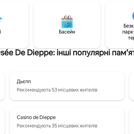
насолоджуйтеся незабутнім
статися драбиною мельника
перебуванням улітку та взимку 🏡T
ографії). Спальня та ванна
Lodge & Sweety❤️Spa, гарний 
лкуються. Садові меблі,
будинок, розташований у тихі
 приватна парковка, дрова
Без
сільській місцевості
й
i
Басейн
парк
й будиночок, Кам 'яний
те
 знаходиться в 100 метрах
sée De Dieppe: інші популярні пам’я
Дьєпп
Рекомендують 53 місцевих жителів
Casino de Dieppe
Рекомендують 35 місцевих жителів