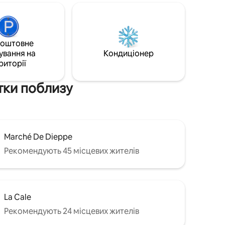
Будинок розташований поблизу
казино та пляжу, але захищений від
he
шуму (передній двір). Якщо вас більше,
кам’яний
є простора спальня на горищі для
й
2+1 особи з власною ванною кімнатою
коштовне
(інше оголошення Airbnb).
ування на
Кондиціонер
риторії
тки поблизу
Marché De Dieppe
Рекомендують 45 місцевих жителів
La Cale
Рекомендують 24 місцевих жителів