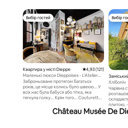
Вибір гостей
Вибір го
Вибір гостей
Вибір го
Квартира у місті Dieppe
Середня оцінка: 4,93 з 
4,93 (121)
Маленькі люкси Dieppoises - L'Atelier
Заміський
Couture
Заброньоване протягом багатьох
Сен-Ванд
Хлібопіч
років, це місце колись було швеєю... У
Чарівна с
всіх нас була бабуся або тітка, яка
розташов
тягнула голку... Крім того... Couturette
складаєть
в мої години, я уявляв майстерню своєї
плитою, - кухня, - нагорі: - Душова
мрії... Той, який я хотів би тусуватися,
Château Musée De Di
кімната/т
коли я була молодою дівчиною... Ви
дістатис
коли-небудь грали з казковою
фотографі
кнопкою вашої бабусі? Закрийте очі і
160x200 з