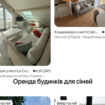
5, відгуки: 443
Кондомініум у місті Criel-su
Се
r-Mer
Horizon d'Opale- Новий! вид н
180°
ум у місті Le Crot
Середня оцінка: 4,91 з 5, відгуки: 241
4,91 (241)
ий вид на затоку Сомми:
Оренда будинків для сімей
ий!
 гостей
Вибір гостей