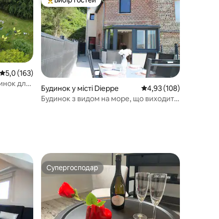
Топ вибір гостей
Середня оцінка: 5,0 з 5, відгуки: 163
5,0 (163)
динок для
Будинок у місті Dieppe
Середня оцінка: 4,93 з 
4,93 (108)
Будинок з видом на море, що виходить
на пристань для яхт
Супергосподар
Супергосподар