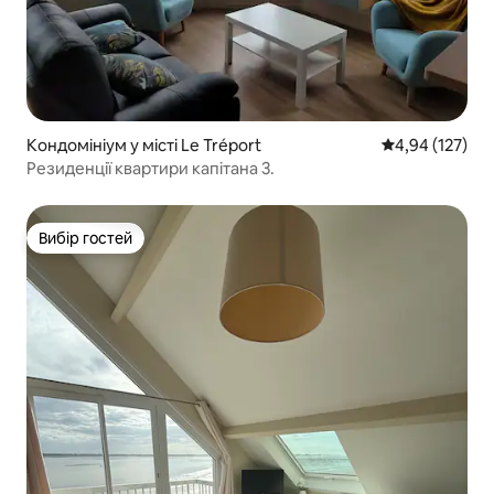
Кондомініум у місті Le Tréport
Середня оцінка
4,94 (127)
Резиденції квартири капітана 3.
Вибір гостей
Вибір гостей