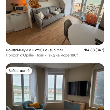
Кондомініум у місті Criel-sur-Mer
Середня оцінка:
4,88 (347)
Horizon d'Opale- Новий! вид на море 180°
Вибір гостей
Вибір гостей