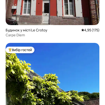
Будинок у місті Le Crotoy
Середня оцінка
4,95 (175)
Carpe Diem
Вибір гостей
Топ вибір гостей