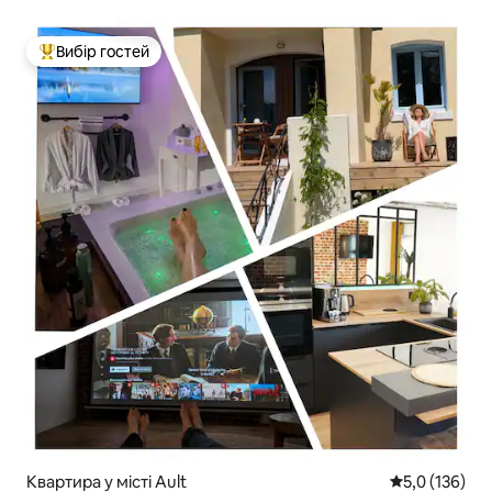
Вибір гостей
Топ вибір гостей
Квартира у місті Ault
Середня оцінк
5,0 (136)