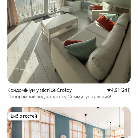
Кондомініум у місті Le Crotoy
Середня оцінка
4,91 (241)
Панорамний вид на затоку Сомми: унікальний!
Вибір гостей
Вибір гостей