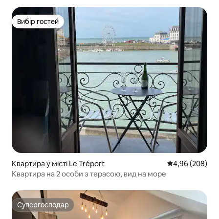
Вибір гостей
Вибір гостей
Квартира у місті Le Tréport
Середня оцінка:
4,96 (208)
Квартира на 2 особи з терасою, вид на море
Супергосподар
Супергосподар