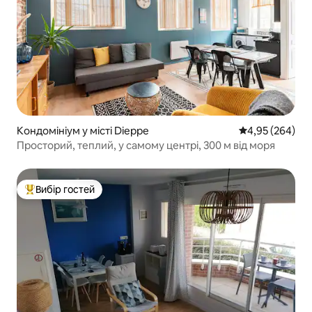
Кондомініум у місті Dieppe
Середня оцінка:
4,95 (264)
Просторий, теплий, у самому центрі, 300 м від моря
Вибір гостей
Топ вибір гостей