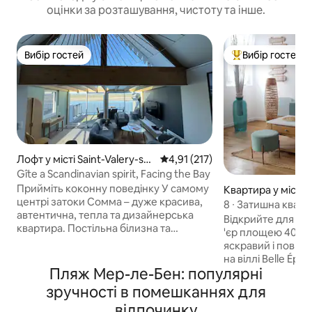
оцінки за розташування, чистоту та інше.
Вибір гостей
Вибір гостей
Вибір гостей
Топ вибір гостей
Лофт у місті Saint-Valery-sur
Середня оцінка: 4,91 з 5, відгук
4,91 (217)
-Somme
Gîte a Scandinavian spirit, Facing the Bay
Прийміть коконну поведінку У самому
Квартира у місті 
центрі затоки Сомма – дуже красива,
ains
8 ∙ Затишна квар
автентична, тепла та дизайнерська
видом на море
Відкрийте для се
квартира. Постільна білизна та
'єр площею 40 м2
рушники надаються. Додатково
яскравий і повні
50 євро за 1 домашню тварину. 🐾🐶
на віллі Belle Épo
Обов’язково задекларуйте її. 😜 Цей
Пляж Мер-ле-Бен: популярні
еспланади та скель. З балко
повністю відреставрований КОТЕДЖ
зможете насоло
зручності в помешканнях для
ПЛОЩЕЮ 120 кв. м пропонує
прекрасним видо
відпочинку
прекрасні об 'єми, а також панорамний
милуючись чарівн