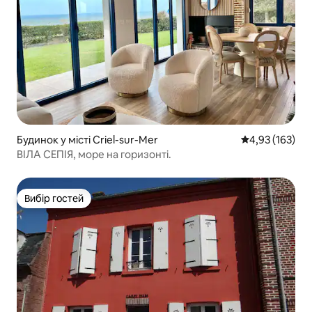
Будинок у місті Criel-sur-Mer
Середня оцінка
4,93 (163)
ВІЛА СЕПІЯ, море на горизонті.
Вибір гостей
Вибір гостей