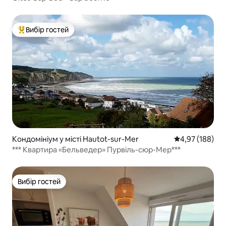
Вибір гостей
Топ вибір гостей
Кондомініум у місті Hautot-sur-Mer
Середня оцінка
4,97 (188)
*** Квартира «Бельведер» Пурвіль-сюр-Мер***
Вибір гостей
Вибір гостей