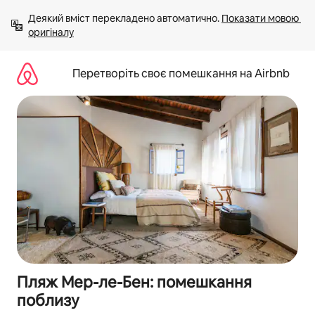
Перейти
Деякий вміст перекладено автоматично. 
Показати мовою 
до
оригіналу
вмісту
Перетворіть своє помешкання на Airbnb
Пляж Мер-ле-Бен: помешкання
поблизу