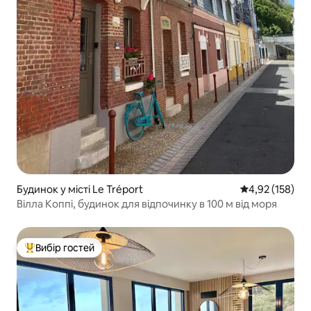
Будинок у місті Le Tréport
Середня оцінка
4,92 (158)
Вілла Коппі, будинок для відпочинку в 100 м від моря
Вибір гостей
Топ вибір гостей