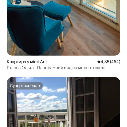
Квартира у місті Ault
Середня оцінка:
4,85 (464)
Голова Ольта - Панорамний вид на море та скелі
Супергосподар
Супергосподар