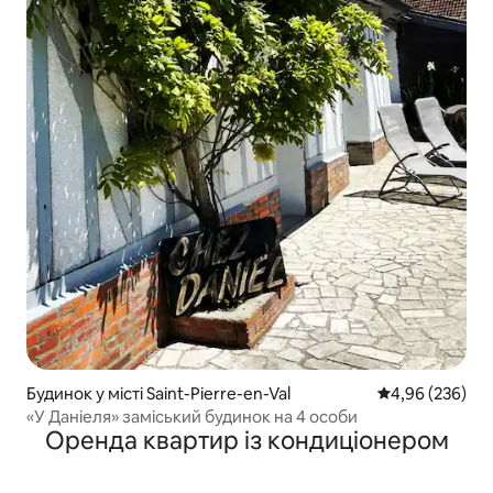
Будинок у місті Saint-Pierre-en-Val
Середня оцінка:
4,96 (236)
«У Даніеля» заміський будинок на 4 особи
Оренда квартир із кондиціонером