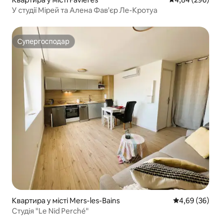
У студії Мірей та Алена Фав'єр Ле-Кротуа
Супергосподар
Супергосподар
Квартира у місті Mers-les-Bains
Середня оцінка
4,69 (36)
Студія "Le Nid Perché"