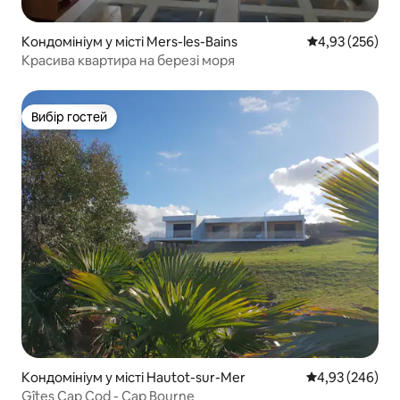
Кондомініум у місті Mers-les-Bains
Середня оцінка:
4,93 (256)
Красива квартира на березі моря
Вибір гостей
Вибір гостей
Кондомініум у місті Hautot-sur-Mer
Середня оцінка:
4,93 (246)
Gîtes Cap Cod - Cap Bourne