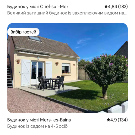
Будинок у місті Criel-sur-Mer
Середня оцінка
4,84 (132)
Великий затишний будинок із захоплюючим видом на
море
Вибір гостей
Вибір гостей
Будинок у місті Mers-les-Bains
Середня оцінк
4,9 (134)
Будинок із садом на 4-5 осіб