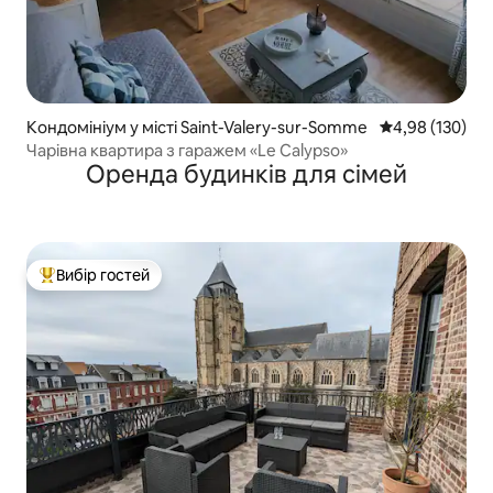
Кондомініум у місті Saint-Valery-sur-Somme
Середня оцінка
4,98 (130)
Чарівна квартира з гаражем «Le Calypso»
Оренда будинків для сімей
Вибір гостей
Топ вибір гостей