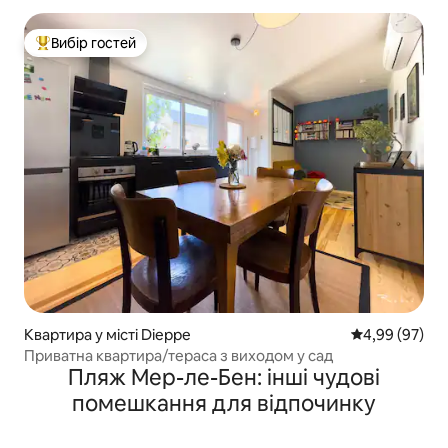
Вибір гостей
Топ вибір гостей
Квартира у місті Dieppe
Середня оцінка
4,99 (97)
Приватна квартира/тераса з виходом у сад
Пляж Мер-ле-Бен: інші чудові
помешкання для відпочинку