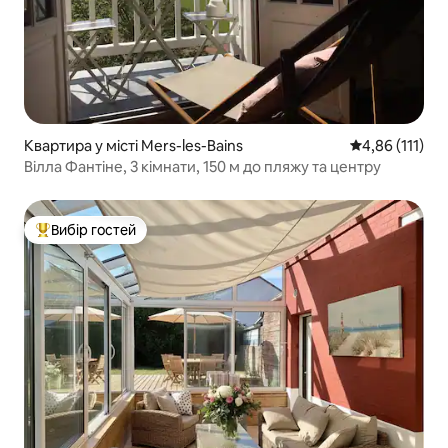
Квартира у місті Mers-les-Bains
Середня оцінка
4,86 (111)
Вілла Фантіне, 3 кімнати, 150 м до пляжу та центру
Вибір гостей
Топ вибір гостей