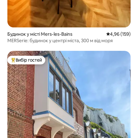
Будинок у місті Mers-les-Bains
Середня оцінка
4,96 (159)
MERSerie: будинок у центрі міста, 300 м від моря
Вибір гостей
Топ вибір гостей