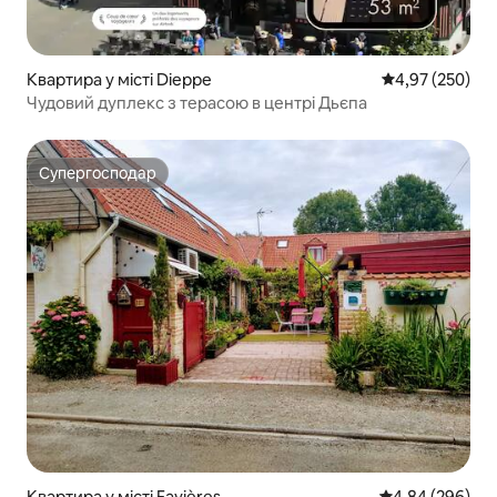
Квартира у місті Dieppe
Середня оцінка:
4,97 (250)
Чудовий дуплекс з терасою в центрі Дьєпа
Супергосподар
Супергосподар
Квартира у місті Favières
Середня оцінка:
4,84 (296)