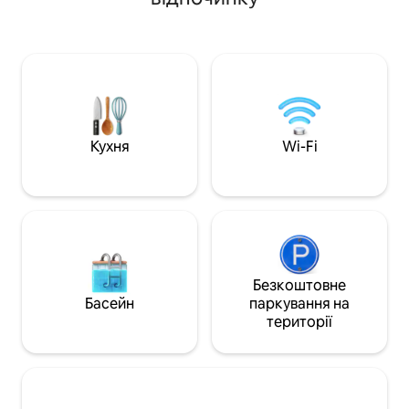
вид на затоку з місцем розташування
Зміна обстановки
тюленів. Розташоване біля підніжжя
гарантовані! • Розташована на 2-му
магазинів і ринкової площі, все, що вам
поверсі без досту
потрібно зробити, це покласти свій
Ідеально підходить
автомобіль і прогулятися навколо.
спальня з 1 двос
Автономні входи 
та рушники та ру
Кухня
Wi-Fi
Безкоштовне
Басейн
паркування на
території