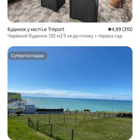
Будинок у місті Le Tréport
Середня оцінка
4,99 (310)
Чарівний будинок 120 м2 5 хв до пляжу + тераса сад
Супергосподар
Супергосподар