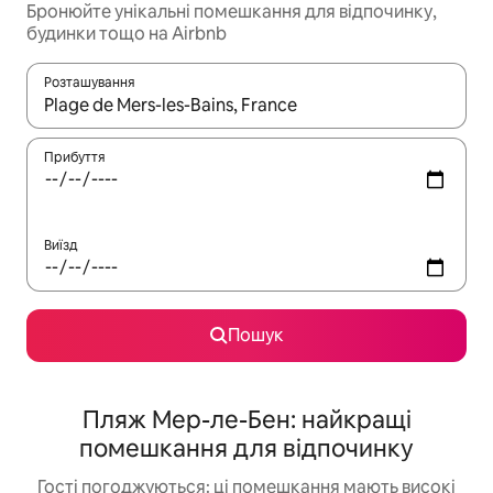
Бронюйте унікальні помешкання для відпочинку,
будинки тощо на Airbnb
Розташування
Отримавши результати пошуку, використовуйте для навігації с
Прибуття
Виїзд
Пошук
Пляж Мер-ле-Бен: найкращі
помешкання для відпочинку
Гості погоджуються: ці помешкання мають високі