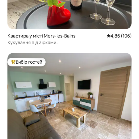
Квартира у місті Mers-les-Bains
Середня оцінка:
4,86 (106)
Кукування під зірками.
Вибір гостей
Топ вибір гостей