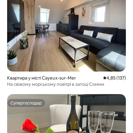
Квартира у місті Cayeux-sur-Mer
Середня оцінка
4,85 (137)
На свіжому морському повітрі в затоці Сомми
Супергосподар
Супергосподар