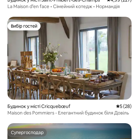
La Maison d’en face • Сімейний котедж • Нормандія
Вибір гостей
Вибір гостей
Будинок у місті Cricquebœuf
Середня оц
5 (28)
Maison des Pommiers - Елегантний будинок біля Довіль
Супергосподар
Супергосподар