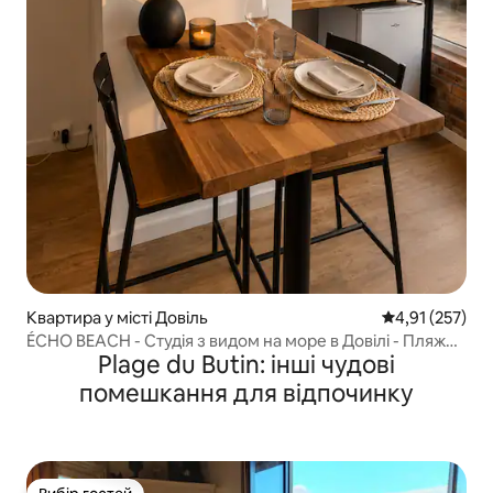
Квартира у місті Довіль
Середня оцінка
4,91 (257)
ÉCHO BEACH - Студія з видом на море в Довілі - Пляж
Plage du Butin: інші чудові
500 м
помешкання для відпочинку