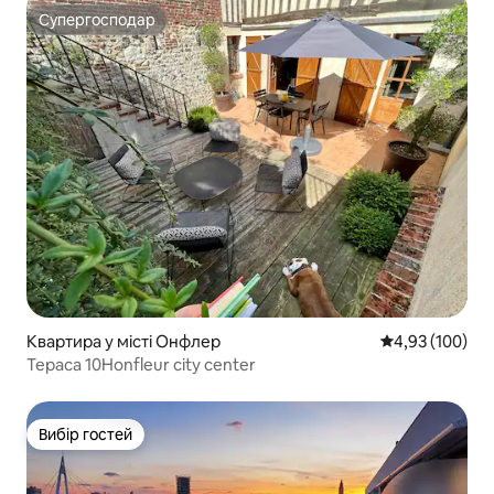
Супергосподар
Супергосподар
Квартира у місті Онфлер
Середня оцінка
4,93 (100)
Тераса 10Honfleur city center
Вибір гостей
Вибір гостей