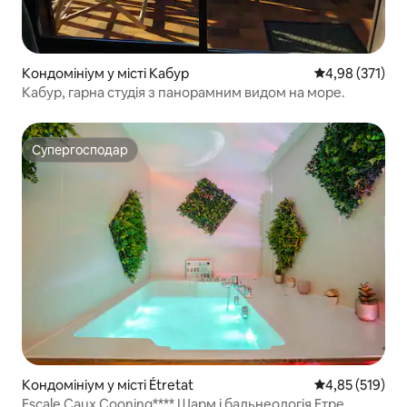
Кондомініум у місті Кабур
Середня оцінка
4,98 (371)
Кабур, гарна студія з панорамним видом на море.
Супергосподар
Супергосподар
Кондомініум у місті Étretat
Середня оцінка
4,85 (519)
Escale Caux Cooning**** Шарм і бальнеологія Етре