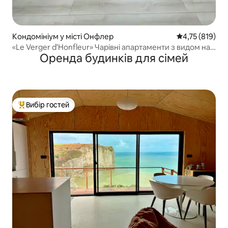
Кондомініум у місті Онфлер
Середня оцінка
4,75 (819)
«Le Verger d'Honfleur» Чарівні апартаменти з видом на
Оренда будинків для сімей
міст
Вибір гостей
Топ вибір гостей