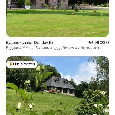
Будинок у місті Doudeville
Середня оцінка:
4,98 (228)
Будинок **** за 15 хвилин від узбережжя Нормандії -
Ліжка застелені
Вибір гостей
Топ вибір гостей