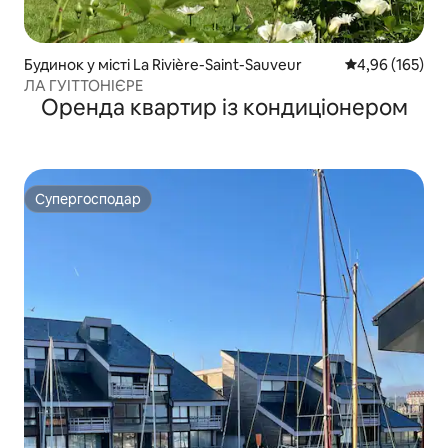
Будинок у місті La Rivière-Saint-Sauveur
Середня оцінка
4,96 (165)
ЛА ГУІТТОНІЄРЕ
Оренда квартир із кондиціонером
Супергосподар
Супергосподар