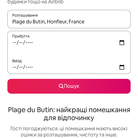
будинки тощо на Airbnb
Розташування
Отримавши результати пошуку, використовуйте для навігації с
Прибуття
Виїзд
Пошук
Plage du Butin: найкращі помешкання
для відпочинку
Гості погоджуються: ці помешкання мають високі
оцінки за розташування, чистоту та інше.