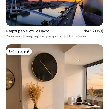
Квартира у місті Le Havre
Середня оцінка
4,92 (159)
2-кімнатна квартира в центрі міста з балконом
Вибір гостей
Вибір гостей