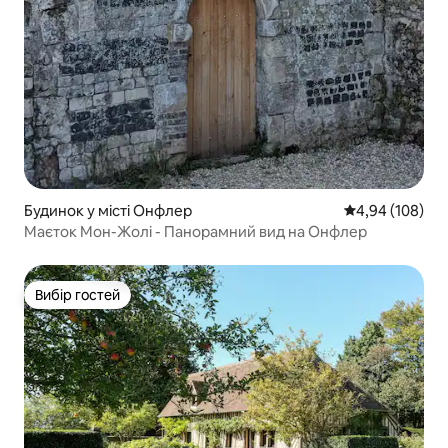
Будинок у місті Онфлер
Середня оцінка:
4,94 (108)
Маєток Мон-Жолі - Панорамний вид на Онфлер
Вибір гостей
Вибір гостей