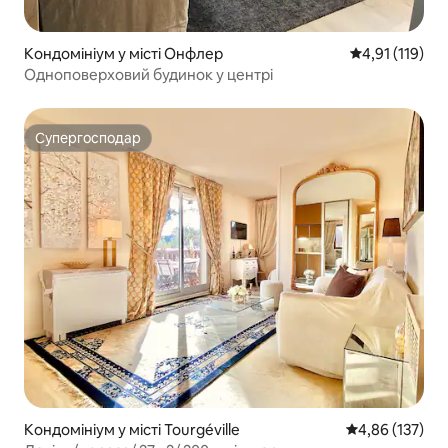
Кондомініум у місті Онфлер
Середня оцінка
4,91 (119)
Одноповерховий будинок у центрі
Супергосподар
Супергосподар
Кондомініум у місті Tourgéville
Середня оцінка
4,86 (137)