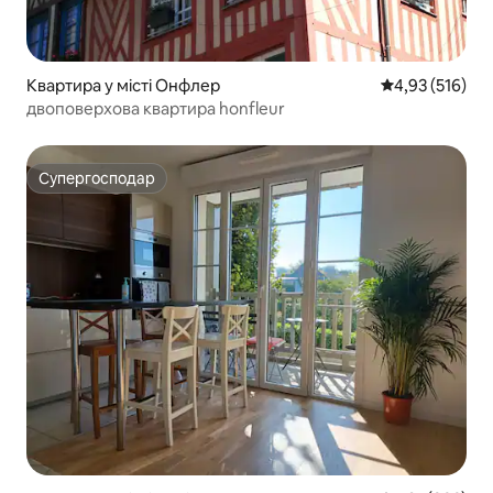
Квартира у місті Онфлер
Середня оцінка
4,93 (516)
двоповерхова квартира honfleur
Супергосподар
Супергосподар