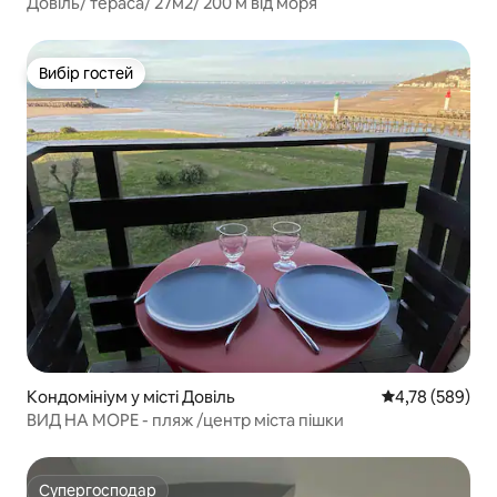
Довіль/ тераса/ 27м2/ 200 м від моря
Вибір гостей
Вибір гостей
Кондомініум у місті Довіль
Середня оцінка:
4,78 (589)
ВИД НА МОРЕ - пляж /центр міста пішки
Супергосподар