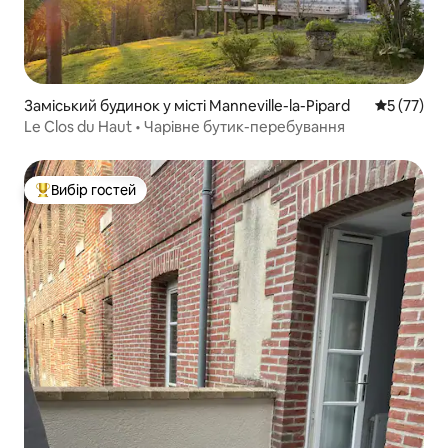
Заміський будинок у місті Manneville-la-Pipard
Середня оц
5 (77)
Le Clos du Haut • Чарівне бутик-перебування
Вибір гостей
Топ вибір гостей