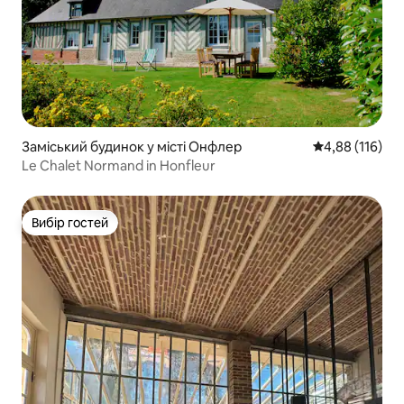
Заміський будинок у місті Онфлер
Середня оцінка
4,88 (116)
Le Chalet Normand in Honfleur
Вибір гостей
Вибір гостей