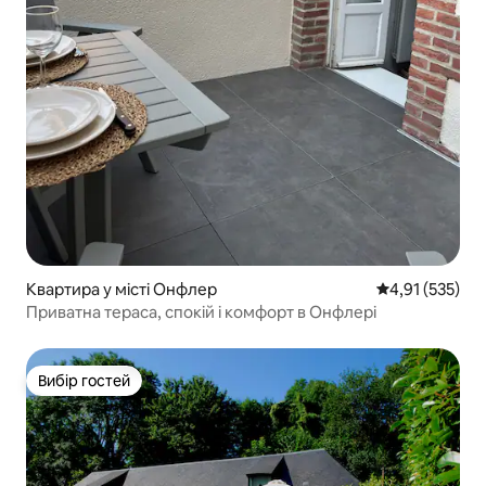
Квартира у місті Онфлер
Середня оцінка
4,91 (535)
Приватна тераса, спокій і комфорт в Онфлері
Вибір гостей
Вибір гостей