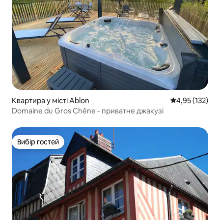
Квартира у місті Ablon
Середня оцінка
4,95 (132)
Domaine du Gros Chêne - приватне джакузі
Вибір гостей
Вибір гостей