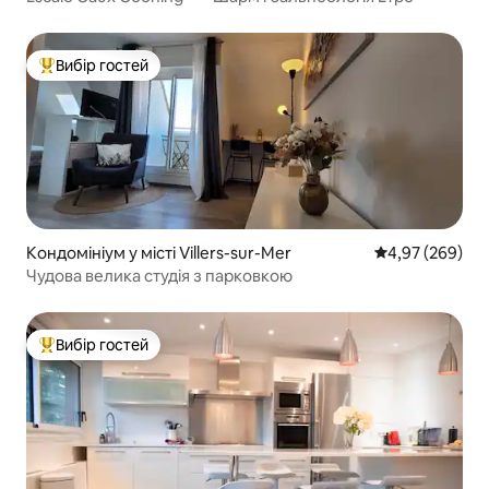
Вибір гостей
Топ вибір гостей
Кондомініум у місті Villers-sur-Mer
Середня оцінка:
4,97 (269)
Чудова велика студія з парковкою
Вибір гостей
Топ вибір гостей