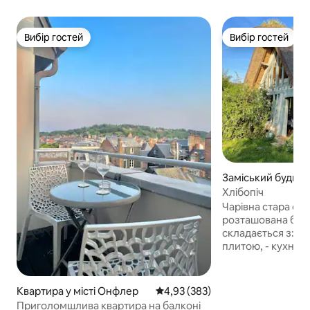
Вибір гостей
Вибір гостей
Вибір гостей
Вибір гостей
Заміський будинок
Saint-Wandrille-R
Хлібопіч
Чарівна стара фах
розташована біля
складається з: - 
плитою, - кухня, - нагорі: - Душова
кімната/туалет, д
дістатися драбин
фотографії); - Сп
Квартира у місті Онфлер
Середня оцінка: 4,93 з 5, відгук
4,93 (383)
160x200 з видом н
Приголомшлива квартира на балконі