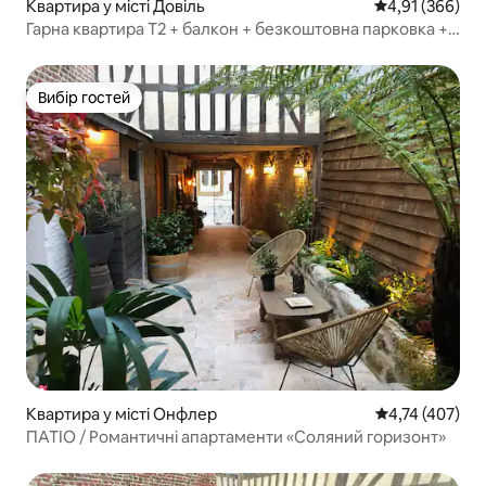
Квартира у місті Довіль
Середня оцінка
4,91 (366)
Гарна квартира T2 + балкон + безкоштовна парковка +
кухня, Довіль
Вибір гостей
Вибір гостей
Квартира у місті Онфлер
Середня оцінка
4,74 (407)
ПАТІО / Романтичні апартаменти «Соляний горизонт»