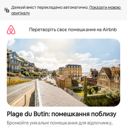
Перейти
Деякий вміст перекладено автоматично. 
Показати мовою 
до
оригіналу
вмісту
Перетворіть своє помешкання на Airbnb
Plage du Butin: помешкання поблизу
Бронюйте унікальні помешкання для відпочинку,