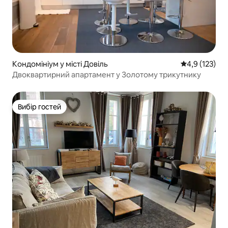
Кондомініум у місті Довіль
Середня оцінк
4,9 (123)
Двоквартирний апартамент у Золотому трикутнику
Вибір гостей
Вибір гостей