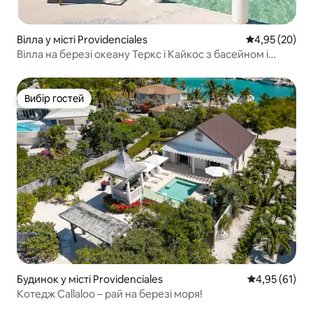
Вілла у місті Providenciales
Середня оцінк
4,95 (20)
Вілла на березі океану Теркс і Кайкос з басейном і
причалом
Вибір гостей
Вибір гостей
Будинок у місті Providenciales
Середня оцінк
4,95 (61)
Котедж Callaloo – рай на березі моря!