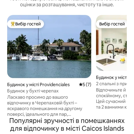
оцінки за розташування, чистоту та інше.
Вибір гостей
Вибір гостей
Топ вибір гостей
Вибір гостей
Будинок у місті Pr
2 спальні з при
Будинок у місті Providenciales
Середня оцінка: 5 з 5, відг
5 (7)
краєвидом
Відпочиньте й ро
Будинок у бухті черепах
спокійному, сти
Ласкаво просимо до вашого
Цей сучасний буд
відпочинку в Черепаховій бухті –
та 2 ванними кім
яскравого помешкання на другому
уздовж спокійної
поверсі, ідеального для пар,
можна насолодит
Популярні зручності в помешканнях
снорклінг-мандрівників і сімей.
захопливими кра
Відпочиньте в прибережному декорі,
для відпочинку в місті Caicos Islands
знаходиться дале
відкритій вітальні та повністю