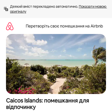
Перейти
Деякий вміст перекладено автоматично. 
Показати мовою 
до
оригіналу
вмісту
Перетворіть своє помешкання на Airbnb
Caicos Islands: помешкання для
відпочинку