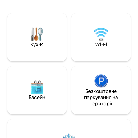
Грейс-Бей, тому 
обладнаній кухні. Три комфортабельні
для гостей, які х
спальні (2 ліжка розміру King size,
відновити сили.
1 ліжко розміру Queen size)
простором, стил
забезпечують легкий комфорт.
приголомшливим
Залишайтеся на зв’язку завдяки
майже з кожної к
швидкому Wi-Fi і розслабляйтеся за
підходить для ти
переглядом смарт-телевізора.
та спокою. 15 хвилин до аеропорту
Безкоштовні пляжні рушники та
Кухня
Wi-Fi
20 хвилин до Гре
паркування на місці полегшують дні на
пляжів Тейлор-Бе
пляжі. Ви знаходитесь всього в
декількох кроках від бухт для
снорклінгу та місцевих ресторанів, що
робить це ідеальним місцем для
відпочинку.
Безкоштовне
Басейн
паркування на
території