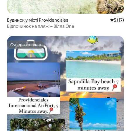
Будинок у місті Providenciales
Середня оц
5 (17)
Відпочинок на пляжі – Вілла One
Супергосподар
Супергосподар