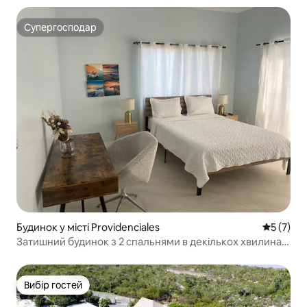
Супергосподар
Супергосподар
Будинок у місті Providenciales
Середня о
5 (7)
Затишний будинок з 2 спальнями в декількох хвилинах
ходьби від пляжу.
Вибір гостей
Вибір гостей