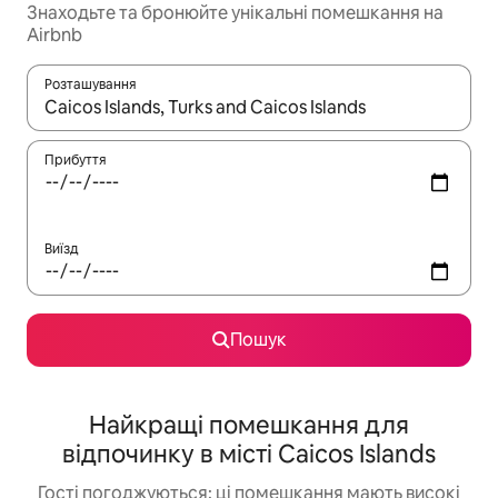
Знаходьте та бронюйте унікальні помешкання на
Airbnb
Розташування
Отримавши результати пошуку, використовуйте для навігації с
Прибуття
Виїзд
Пошук
Найкращі помешкання для
відпочинку в місті Caicos Islands
Гості погоджуються: ці помешкання мають високі