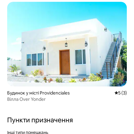
Будинок у місті Providenciales
Середня о
5 (3)
Вілла Over Yonder
Пункти призначення
Інші типи помешкань