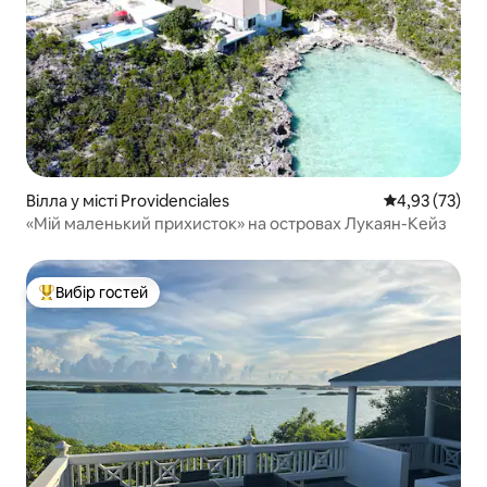
Вілла у місті Providenciales
Середня оцінк
4,93 (73)
«Мій маленький прихисток» на островах Лукаян-Кейз
Вибір гостей
Топ вибір гостей