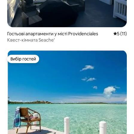
Гостьові апартаменти у місті Providenciales
Середня оц
5 (11)
Квест-кімната Seache'
Вибір гостей
Вибір гостей