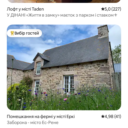
Лофт у місті Taden
Середня оцінк
5,0 (227)
У ДІНАНІ «Життя в замку» маєток з парком і ставком⚜️
Вибір гостей
Топ вибір гостей
Помешкання на фермі у місті Еркі
Середня оцінк
4,98 (41)
Заборона - місто Ес-Рене