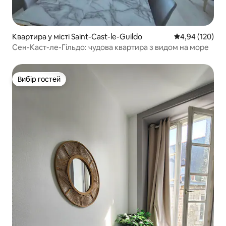
Квартира у місті Saint-Cast-le-Guildo
Середня оцінка
4,94 (120)
Сен-Каст-ле-Гільдо: чудова квартира з видом на море
Вибір гостей
Вибір гостей