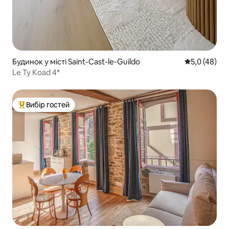
Будинок у місті Saint-Cast-le-Guildo
Середня оцін
5,0 (48)
Le Ty Koad 4*
Вибір гостей
Топ вибір гостей