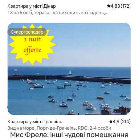
Квартира у місті Дінар
Середня оцінка
4,83 (172)
T3 на 5 осіб, тераса, що виходить на південь,
кондиціонер, Green'up
Супергосподар
Супергосподар
Квартира у місті Гранвіль
Середня оцінк
4,9 (214)
Вид на море, Порт-де-Гранвіль, RDC, 2-4 особи
Мис Фреле: інші чудові помешкання