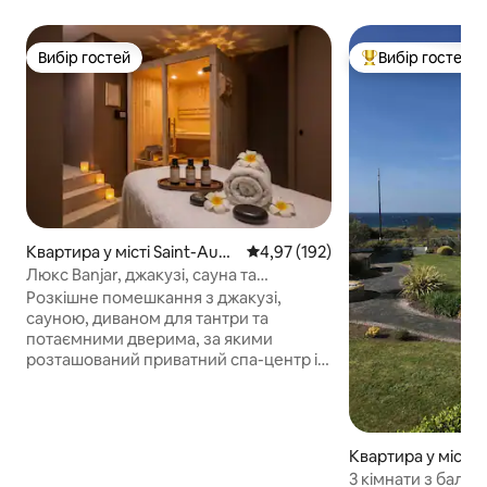
Вибір гостей
Вибір гостей
Вибір гостей
Топ вибір гостей
Квартира у місті Saint-Aubi
Середня оцінка: 4,97 з 5, відгук
4,97 (192)
n-d'Aubigné
Люкс Banjar, джакузі, сауна та
секретна кімната
Розкішне помешкання з джакузі,
сауною, диваном для тантри та
потаємними дверима, за якими
розташований приватний спа-центр із
сауною та масажним столом
Подаруйте собі відпочинок у цьому
чудовому помешканні на двох осіб
площею 66 м², створеному в
Квартира у місті F
балійському стилі. Повністю
3 кімнати з балк
обладнано з комфортом: • Люкс із