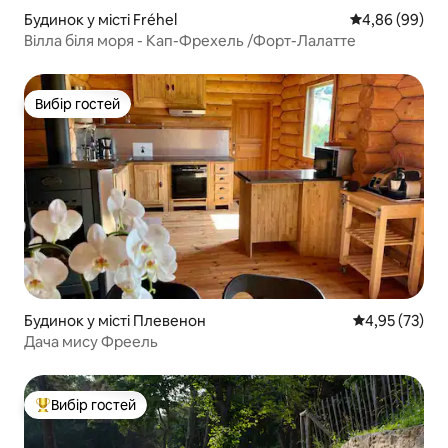
Будинок у місті Fréhel
Середня оцінка
4,86 (99)
Вілла біля моря - Кап-Фрехель /Форт-Лалатте
Вибір гостей
Вибір гостей
Будинок у місті Плевенон
Середня оцінк
4,95 (73)
Дача мису Фреель
Вибір гостей
Топ вибір гостей