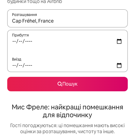
будинки тощо на Airbnb
Розташування
Отримавши результати пошуку, використовуйте для навігації с
Прибуття
Виїзд
Пошук
Мис Фреле: найкращі помешкання
для відпочинку
Гості погоджуються: ці помешкання мають високі
оцінки за розташування, чистоту та інше.