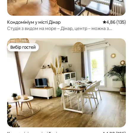
Кондомініум у місті Дінар
Середня оцінка
4,86 (135)
Студія з видом на море – Дінар, центр – можна з
тваринами
Вибір гостей
Вибір гостей