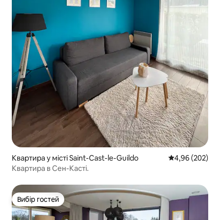
Квартира у місті Saint-Cast-le-Guildo
Середня оцінка:
4,96 (202)
Квартира в Сен-Касті.
Вибір гостей
Вибір гостей