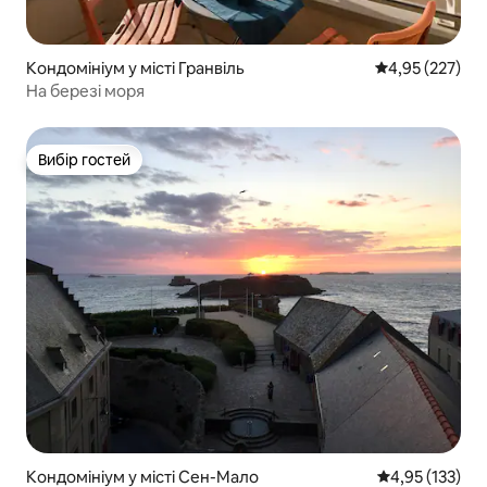
Кондомініум у місті Гранвіль
Середня оцінка
4,95 (227)
На березі моря
Вибір гостей
Вибір гостей
Кондомініум у місті Сен-Мало
Середня оцінка
4,95 (133)