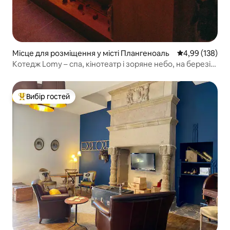
Місце для розміщення у місті Плангеноаль
Середня оцінка
4,99 (138)
Котедж Lomy – спа, кінотеатр і зоряне небо, на березі
моря
Вибір гостей
Топ вибір гостей