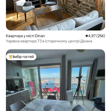
Квартира у місті Dinan
Середня оцінка:
4,97 (256)
Чарівна квартира T3 в історичному центрі Дінана
Вибір гостей
Топ вибір гостей