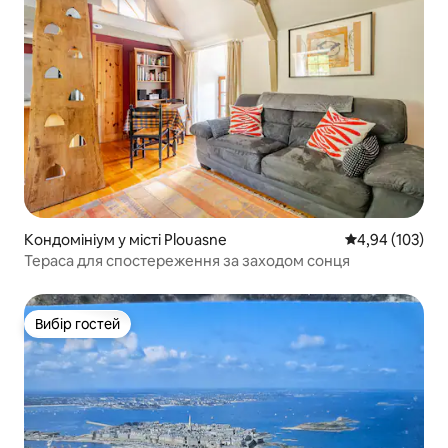
Кондомініум у місті Plouasne
Середня оцінка
4,94 (103)
Тераса для спостереження за заходом сонця
Вибір гостей
Вибір гостей