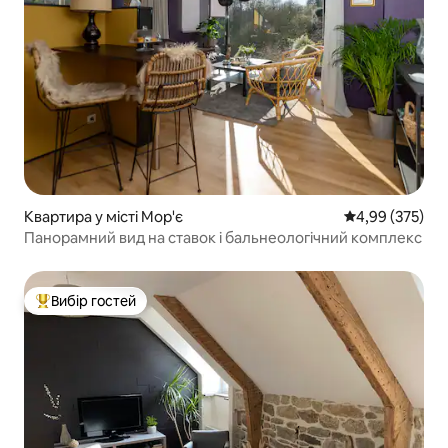
Квартира у місті Мор'є
Середня оцінка:
4,99 (375)
Панорамний вид на ставок і бальнеологічний комплекс
Вибір гостей
Топ вибір гостей