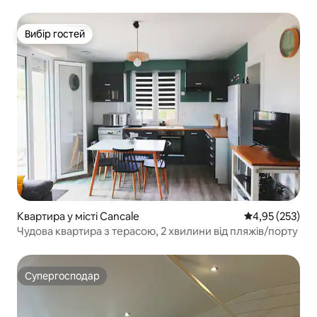
Дінана
Вибір гостей
Вибір гостей
Квартира у місті Cancale
Середня оцінка
4,95 (253)
Чудова квартира з терасою, 2 хвилини від пляжів/порту
Супергосподар
Супергосподар