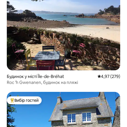
Будинок у місті Île-de-Bréhat
Середня оцінка:
4,97 (279)
Roc 'h Gwenanen, будинок на пляжі
Вибір гостей
Топ вибір гостей