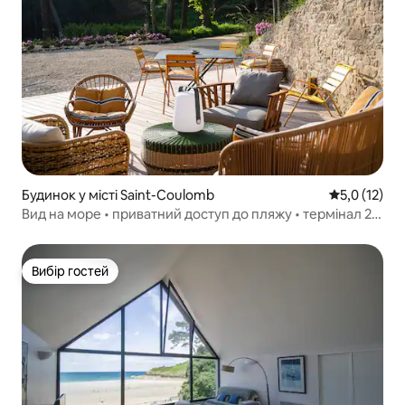
Будинок у місті Saint-Coulomb
Середня оцін
5,0 (12)
Вид на море • приватний доступ до пляжу • термінал 22
кВт
Вибір гостей
Вибір гостей