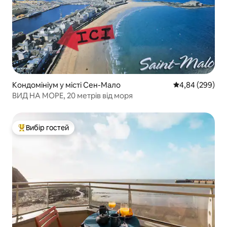
Кондомініум у місті Сен-Мало
Середня оцінка:
4,84 (299)
ВИД НА МОРЕ, 20 метрів від моря
Вибір гостей
Топ вибір гостей