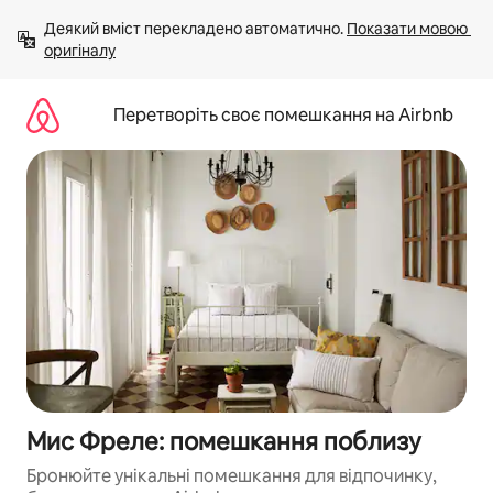
Перейти
Деякий вміст перекладено автоматично. 
Показати мовою 
до
оригіналу
вмісту
Перетворіть своє помешкання на Airbnb
Мис Фреле: помешкання поблизу
Бронюйте унікальні помешкання для відпочинку,