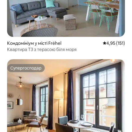
Кондомініум у місті Fréhel
Середня оцінка
4,95 (151)
Квартира T3 з терасою біля моря
Супергосподар
Супергосподар