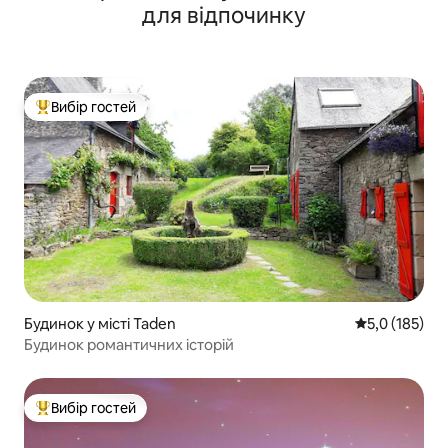
для відпочинку
Вибір гостей
Топ вибір гостей
Будинок у місті Taden
Середня оцінк
5,0 (185)
Будинок романтичних історій
Вибір гостей
Топ вибір гостей