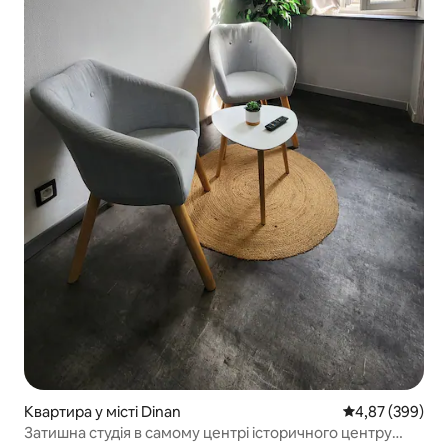
Квартира у місті Dinan
Середня оцінка:
4,87 (399)
Затишна студія в самому центрі історичного центру