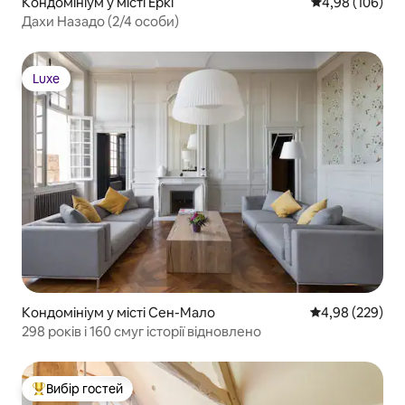
Кондомініум у місті Еркі
Середня оцінка:
4,98 (106)
Дахи Назадо (2/4 особи)
Luxe
Luxe
Кондомініум у місті Сен-Мало
Середня оцінка:
4,98 (229)
298 років і 160 смуг історії відновлено
Вибір гостей
Топ вибір гостей