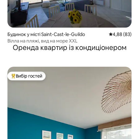
Будинок у місті Saint-Cast-le-Guildo
Середня оцінка
4,88 (83)
Вілла на пляжі, вид на море XXL
Оренда квартир із кондиціонером
Вибір гостей
Топ вибір гостей