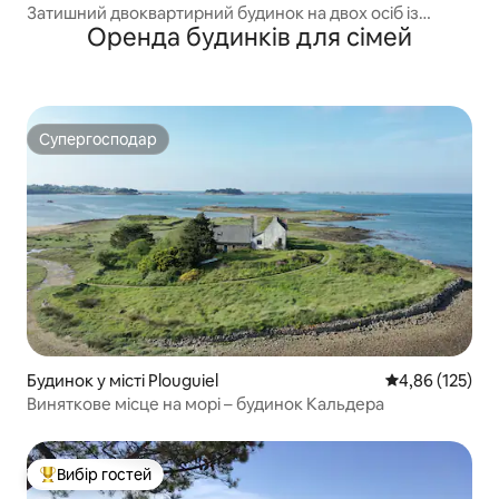
Затишний двоквартирний будинок на двох осіб із
Оренда будинків для сімей
видом на море в Сен-Мало
Супергосподар
Супергосподар
Будинок у місті Plouguiel
Середня оцінка
4,86 (125)
Виняткове місце на морі – будинок Кальдера
Вибір гостей
Топ вибір гостей