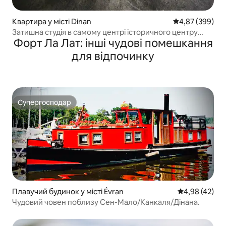
Квартира у місті Dinan
Середня оцінка:
4,87 (399)
Затишна студія в самому центрі історичного центру
Форт Ла Лат: інші чудові помешкання
Дінана
для відпочинку
Супергосподар
Супергосподар
Плавучий будинок у місті Évran
Середня оцінк
4,98 (42)
Чудовий човен поблизу Сен-Мало/Канкаля/Дінана.