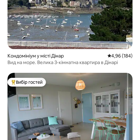
Кондомініум у місті Дінар
Середня оцінка:
4,96 (184)
Вид на море. Велика 3-кімнатна квартира в Дінарі
Вибір гостей
Топ вибір гостей