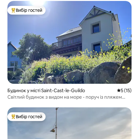
Вибір гостей
Топ вибір гостей
Будинок у місті Saint-Cast-le-Guildo
Середня оц
5 (15)
Світлий будинок з видом на море - поруч із пляжем
Гранд-Пляж
Вибір гостей
Топ вибір гостей