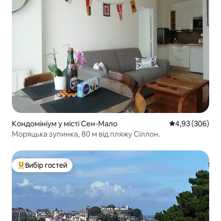
Кондомініум у місті Сен-Мало
Середня оцінка:
4,93 (306)
Моряцька зупинка, 80 м від пляжу Сіллон.
Вибір гостей
Топ вибір гостей