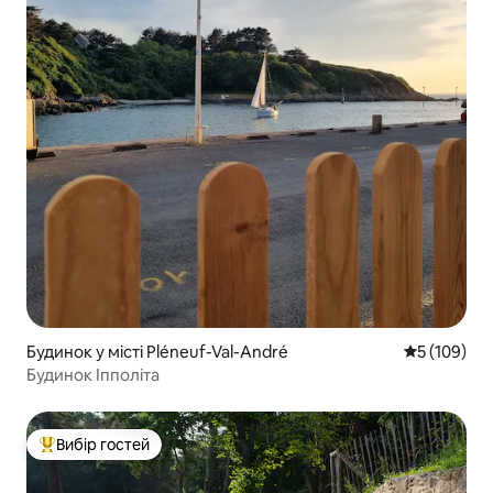
Будинок у місті Pléneuf-Val-André
Середня оці
5 (109)
Будинок Іпполіта
Вибір гостей
Топ вибір гостей