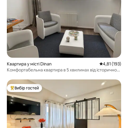
Квартира у місті Dinan
Середня оцінка
4,81 (193)
Комфортабельна квартира в 5 хвилинах від історичного
центру
Вибір гостей
Топ вибір гостей