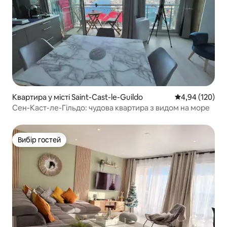
Квартира у місті Saint-Cast-le-Guildo
Середня оцінка
4,94 (120)
Сен-Каст-ле-Гільдо: чудова квартира з видом на море
Вибір гостей
Вибір гостей