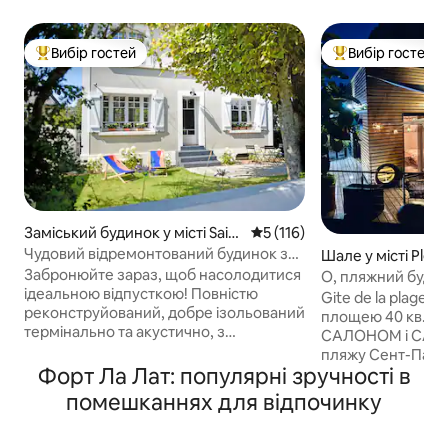
Вибір гостей
Вибір гостей
Топ вибір гостей
Топ вибір гостей
Заміський будинок у місті Saint
Середня оцінка: 5 з 5, відгук
5 (116)
-Lunaire
Чудовий відремонтований будинок за
Шале у місті Plén
кілька кроків від пляжу та Дінара
ndré
Забронюйте зараз, щоб насолодитися
О, пляжний будин
ідеальною відпусткою! Повністю
сауна.
Gite de la plage -
реконструйований, добре ізольований
площею 40 кв. м 
термінально та акустично, з
САЛОНОМ і САУНО
високоякісними приладами. 4 ліжка та
пляжу Сент-Пабу.
3,5 ванні кімнати (з ванною) - 5 ліжок (1
Форт Ла Лат: популярні зручності в
комфорти всередин
двоспальне ліжко King size/2
природній атмосф
помешканнях для відпочинку
двоспальні ліжка/2 односпальні ліжка),
воді або в сільськ
які ідеально підходять для 8 гостей.
зарядити акумулятори. С
Розташоване в найкращому місці,