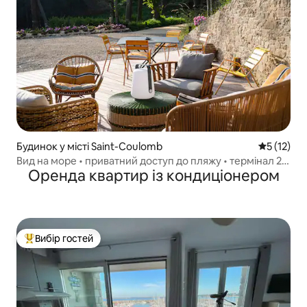
Будинок у місті Saint-Coulomb
Середня оц
5 (12)
Вид на море • приватний доступ до пляжу • термінал 22
Оренда квартир із кондиціонером
кВт
Вибір гостей
Топ вибір гостей