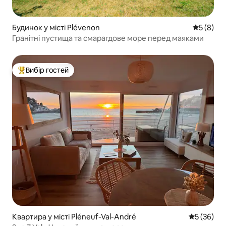
Будинок у місті Plévenon
Середня о
5 (8)
Гранітні пустища та смарагдове море перед маяками
Вибір гостей
Топ вибір гостей
Квартира у місті Pléneuf-Val-André
Середня оц
5 (36)