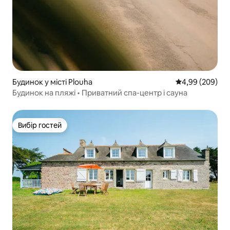
Будинок у місті Plouha
Середня оцінка:
4,99 (209)
Будинок на пляжі • Приватний спа-центр і сауна
Вибір гостей
Вибір гостей