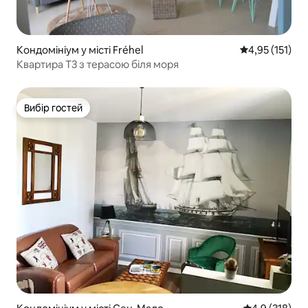
Кондомініум у місті Fréhel
Середня оцінка
4,95 (151)
Квартира T3 з терасою біля моря
Вибір гостей
Вибір гостей