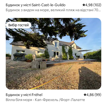
Будинок у місті Saint-Cast-le-Guildo
Середня оцінка
4,98 (102)
Будинок з видом на море, великий пляж на відстані 700
м, тихий
Вибір гостей
Вибір гостей
Будинок у місті Fréhel
Середня оцінка
4,86 (99)
Вілла біля моря - Кап-Фрехель /Форт-Лалатте