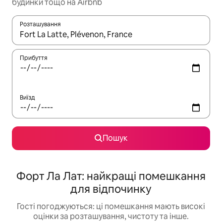
будинки тощо на Airbnb
Розташування
Отримавши результати пошуку, використовуйте для навігації с
Прибуття
Виїзд
Пошук
Форт Ла Лат: найкращі помешкання
для відпочинку
Гості погоджуються: ці помешкання мають високі
оцінки за розташування, чистоту та інше.