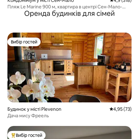
Кондомініум у місті Сен-Мало
Середня оцінк
4,9 (318)
Пляж Le Marine 900 м, квартира в центрі Сен-Мало-
Оренда будинків для сімей
Параме
Вибір гостей
Вибір гостей
Будинок у місті Plevenon
Середня оцінк
4,95 (73)
Дача мису Фреель
Вибір гостей
Топ вибір гостей