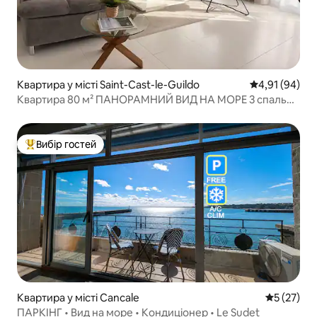
Квартира у місті Saint-Cast-le-Guildo
Середня оцінк
4,91 (94)
Квартира 80 м² ПАНОРАМНИЙ ВИД НА МОРЕ 3 спальні
- Wi-Fi
Вибір гостей
Топ вибір гостей
Квартира у місті Cancale
Середня оц
5 (27)
ПАРКІНГ • Вид на море • Кондиціонер • Le Sudet