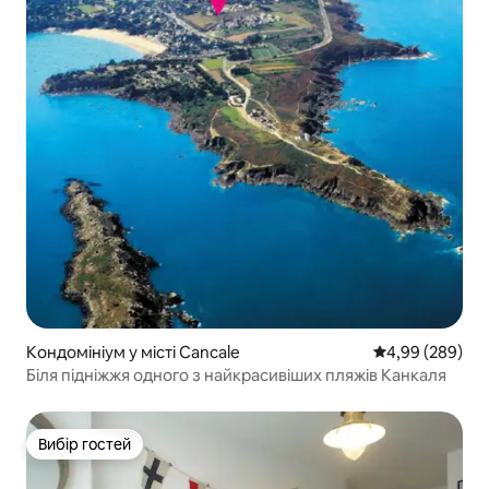
Кондомініум у місті Cancale
Середня оцінка:
4,99 (289)
Біля підніжжя одного з найкрасивіших пляжів Канкаля
Вибір гостей
Вибір гостей