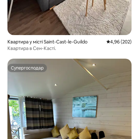
Квартира у місті Saint-Cast-le-Guildo
Середня оцінка:
4,96 (202)
Квартира в Сен-Касті.
Супергосподар
Супергосподар