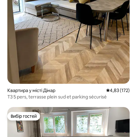
Квартира у місті Дінар
Середня оцінка
4,83 (172)
T3 5 pers, terrasse plein sud et parking sécurisé
Вибір гостей
Вибір гостей