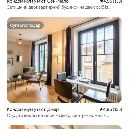
Кондомініум у місті Сен-Мало
Середня оцінка
4,95 (133)
Затишний двоквартирний будинок на двох осіб із
видом на море в Сен-Мало
Супергосподар
Супергосподар
Кондомініум у місті Дінар
Середня оцінка
4,86 (135)
Студія з видом на море – Дінар, центр – можна з
тваринами