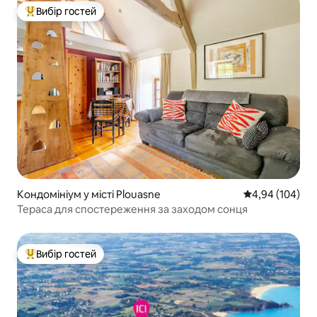
Вибір гостей
Топ вибір гостей
Кондомініум у місті Plouasne
Середня оцінка:
4,94 (104)
Тераса для спостереження за заходом сонця
Вибір гостей
Топ вибір гостей