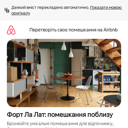
Перейти
Деякий вміст перекладено автоматично. 
Показати мовою 
до
оригіналу
вмісту
Перетворіть своє помешкання на Airbnb
Форт Ла Лат: помешкання поблизу
Бронюйте унікальні помешкання для відпочинку,