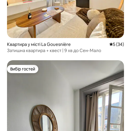
Квартира у місті La Gouesnière
Середня оц
5 (34)
Затишна квартира + квест | 9 хв до Сен-Мало
Вибір гостей
Вибір гостей