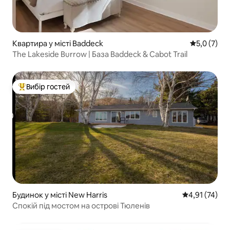
Квартира у місті Baddeck
Середня оці
5,0 (7)
The Lakeside Burrow | База Baddeck & Cabot Trail
Вибір гостей
Топ вибір гостей
Будинок у місті New Harris
Середня оцінк
4,91 (74)
Спокій під мостом на острові Тюленів