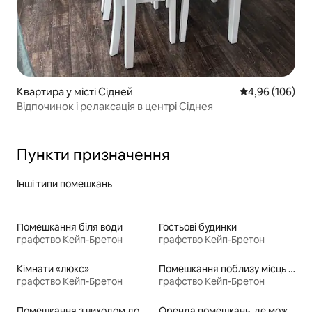
Квартира у місті Сідней
Середня оцінка:
4,96 (106)
Відпочинок і релаксація в центрі Сіднея
Пункти призначення
Інші типи помешкань
Помешкання біля води
Гостьові будинки
графство Кейп-Бретон
графство Кейп-Бретон
Кімнати «люкс»
Помешкання поблизу місць для катання на байдарках
графство Кейп-Бретон
графство Кейп-Бретон
Помешкання з виходом до озера
Оренда помешкань, де можна перебувати з домашніми тваринами