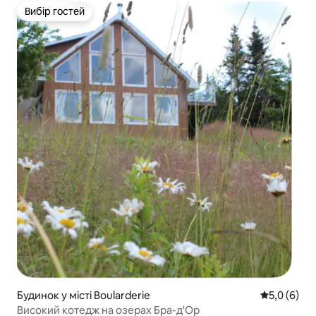
Вибір гостей
Вибір гостей
Будинок у місті Boularderie
Середня оці
5,0 (6)
Високий котедж на озерах Бра-д'Ор