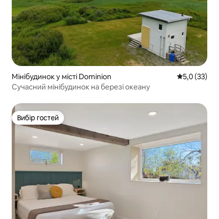
Мінібудинок у місті Dominion
Середня оцін
5,0 (33)
Сучасний мінібудинок на березі океану
Вибір гостей
Вибір гостей