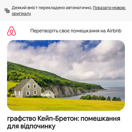
Перейти
Деякий вміст перекладено автоматично. 
Показати мовою 
до
оригіналу
вмісту
Перетворіть своє помешкання на Airbnb
графство Кейп-Бретон: помешкання
для відпочинку