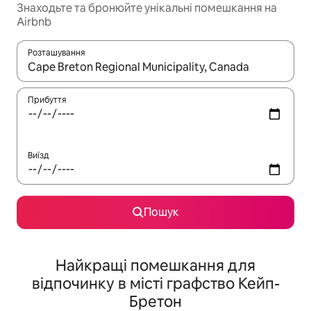
Знаходьте та бронюйте унікальні помешкання на
Airbnb
Розташування
Отримавши результати пошуку, використовуйте для навігації с
Прибуття
Виїзд
Пошук
Найкращі помешкання для
відпочинку в місті графство Кейп-
Бретон