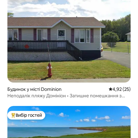
Будинок у місті Dominion
Середня оцінк
4,92 (25)
Неподалік пляжу Домініон • Затишне помешкання з
2 спальнями поблизу Сіднея, CBU
Вибір гостей
Топ вибір гостей