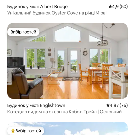
Будинок у місті Albert Bridge
Середня оцін
4,9 (50)
Унікальний будинок Oyster Cove на річці Міра!
Вибір гостей
Вибір гостей
Будинок у місті Englishtown
Середня оцінк
4,87 (76)
Котедж з видом на океан на Кабот-Трейл | Основний
рівень
Вибір гостей
Топ вибір гостей