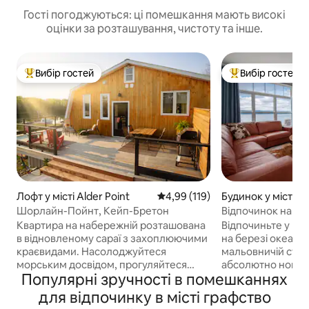
Гості погоджуються: ці помешкання мають високі
оцінки за розташування, чистоту та інше.
Вибір гостей
Вибір гостей
Топ вибір гостей
Топ вибір гостей
Лофт у місті Alder Point
Середня оцінка: 4,99 з 5, відгук
4,99 (119)
Будинок у місті E
Шорлайн-Пойнт, Кейп-Бретон
Відпочинок на у
Квартира на набережній розташована
Відпочиньте у на
в відновленому сараї з захоплюючими
на березі океану
краєвидами. Насолоджуйтеся
мальовничій стеж
морським досвідом, прогуляйтеся
абсолютно нове,
Популярні зручності в помешканнях
уздовж берегової лінії. Спіймайте
помешкання з 2 
заходами сонця. Насолоджуйтеся
сучасний дизайн 
для відпочинку в місті графство
місцевою кухнею. Окремий люкс із 2
планування віталь