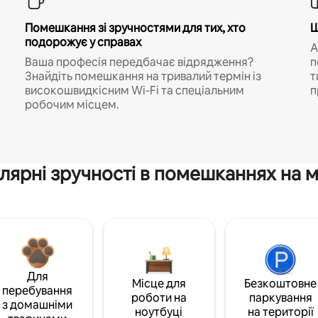
Помешкання зі зручностями для тих, хто
Ш
подорожує у справах
A
Ваша професія передбачає відрядження?
п
Знайдіть помешкання на тривалий термін із
т
високошвидкісним Wi-Fi та спеціальним
п
робочим місцем.
лярні зручності в помешканнях на м
Для
Місце для
Безкоштовне
перебування
роботи на
паркування
з домашніми
ноутбуці
на території