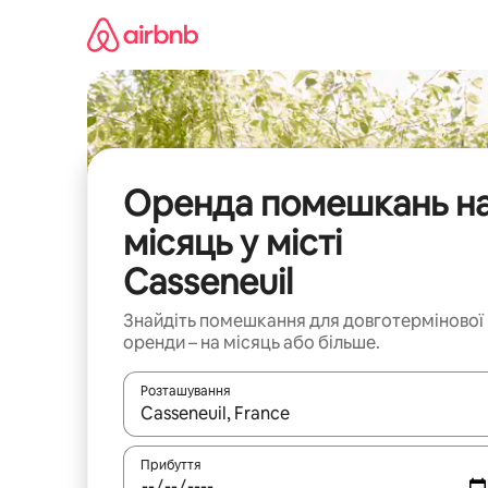
Перейти
до
вмісту
Оренда помешкань н
місяць у місті
Casseneuil
Знайдіть помешкання для довготермінової
оренди – на місяць або більше.
Розташування
Отримавши результати пошуку, використовуйте дл
Прибуття