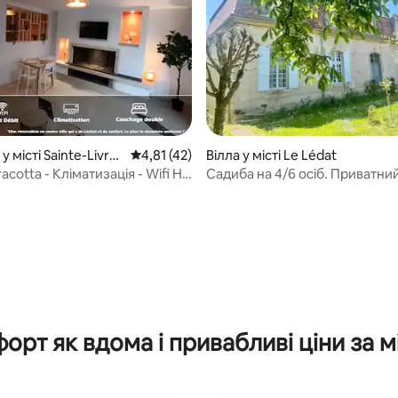
 5, відгуки: 22
у місті Sainte-Livra
Середня оцінка: 4,81 з 5, відгуки: 42
4,81 (42)
Вілла у місті Le Lédat
t
acotta - Кліматизація - Wifi HD
Садиба на 4/6 осіб. Приватни
льне ліжко Queen Size
орт як вдома і привабливі ціни за м