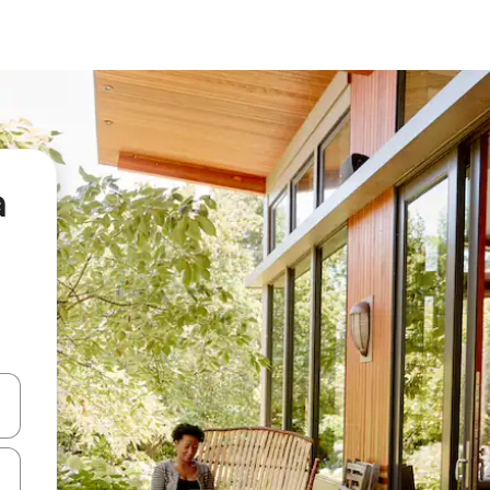
а
я навігації сторінкою клавіші зі стрілками вгору та вниз або жест