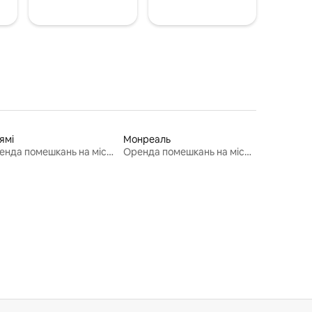
ямі
Монреаль
Оренда помешкань на місяць
Оренда помешкань на місяць