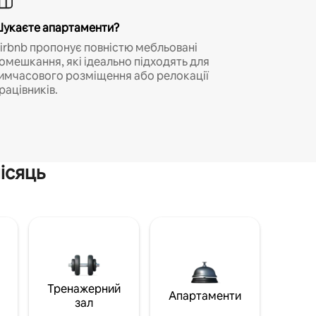
укаєте апартаменти?
irbnb пропонує повністю мебльовані
омешкання, які ідеально підходять для
имчасового розміщення або релокації
рацівників.
ісяць
Тренажерний
Апартаменти
зал