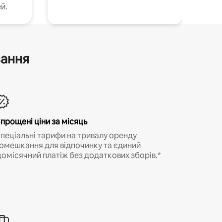
й.
вання
прощені ціни за місяць
пеціальні тарифи на тривалу оренду
омешкання для відпочинку та єдиний
омісячний платіж без додаткових зборів.*