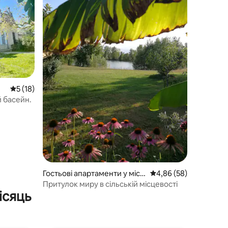
Середня оцінка: 5 з 5, відгуки: 18
5 (18)
й басейн.
Гостьові апартаменти у місті
Середня оцінка: 4,86 з
4,86 (58)
Sainte-Livrade-sur-Lot
Притулок миру в сільській місцевості
ісяць