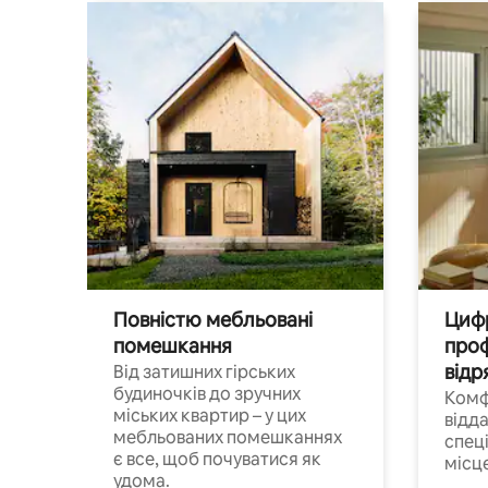
Повністю мебльовані
Цифр
помешкання
проф
відр
Від затишних гірських
будиночків до зручних
Комф
міських квартир – у цих
відда
мебльованих помешканнях
спец
є все, щоб почуватися як
місц
удома.