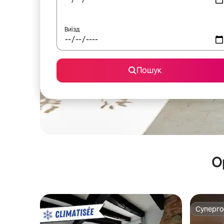
Виїзд
Пошук
О
Суперг
Суперг