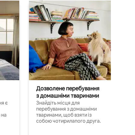
Дозволене перебування
з домашніми тваринами
ня є
Знайдіть місця для
перебування з домашніми
 на
тваринами, щоб взяти із
собою чотирилапого друга.