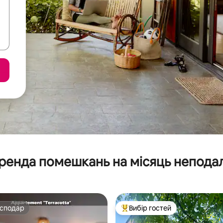
ренда помешкань на місяць неподал
осподар
Вибір гостей
осподар
Топ вибір гостей