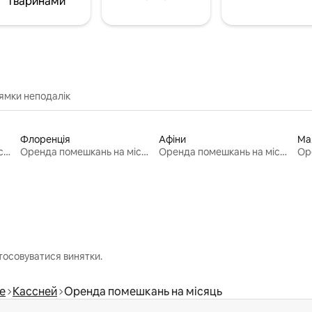
тваринами
ямки неподалік
Флоренція
Афіни
Ма
Оренда помешкань на місяць
Оренда помешкань на місяць
Оренда помешкань на місяць
тосовуватися винятки.
e
Кассней
Оренда помешкань на місяць