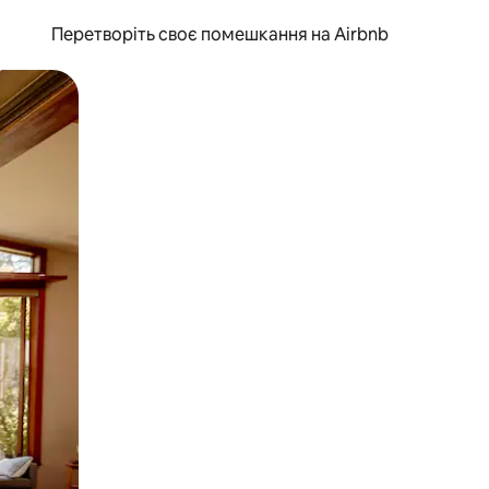
Перетворіть своє помешкання на Airbnb
и дотику та гортання.