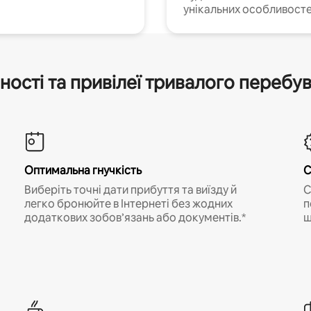
унікальних особливосте
ності та привілеї тривалого перебу
Оптимальна гнучкість
С
Виберіть точні дати прибуття та виїзду й
С
легко бронюйте в Інтернеті без жодних
п
додаткових зобов’язань або документів.*
щ