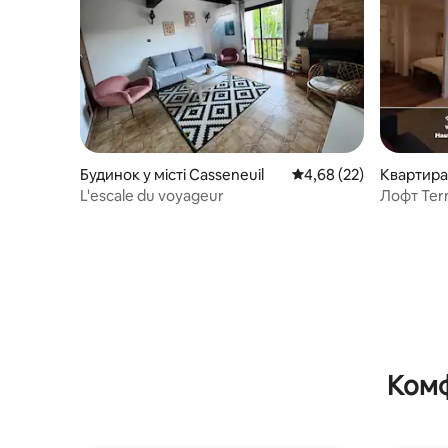
Будинок у місті Casseneuil
Середня оцінка: 4,68 з
4,68 (22)
Квартира 
de-sur-Lo
L'escale du voyageur
Лофт Terr
- Двоспа
Комф