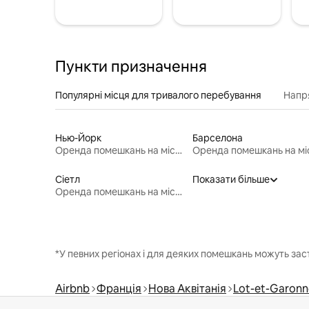
Пункти призначення
Популярні місця для тривалого перебування
Напр
Нью-Йорк
Барселона
Оренда помешкань на місяць
Сіетл
Показати більше
Оренда помешкань на місяць
*У певних регіонах і для деяких помешкань можуть зас
Airbnb
Франція
Нова Аквітанія
Lot-et-Garonn