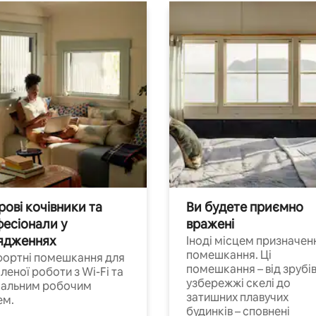
ові кочівники та
Ви будете приємно
есіонали у
вражені
ядженнях
Іноді місцем призначен
помешкання. Ці
ортні помешкання для
помешкання – від зрубів
леної роботи з Wi-Fi та
узбережжі скелі до
іальним робочим
затишних плавучих
ем.
будинків – сповнені