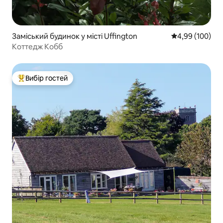
Заміський будинок у місті Uffington
Середня оцінка:
4,99 (100)
Коттедж Кобб
Вибір гостей
Топ вибір гостей