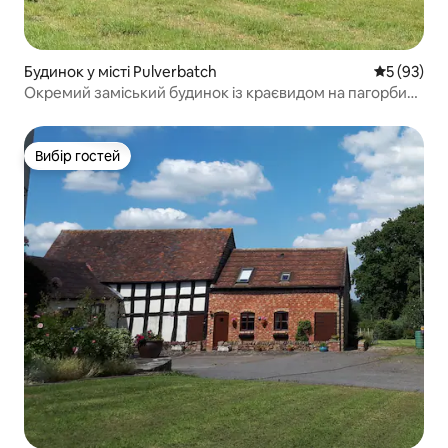
Будинок у місті Pulverbatch
Середня оц
5 (93)
Окремий заміський будинок із краєвидом на пагорби
Шропширу
Вибір гостей
Вибір гостей