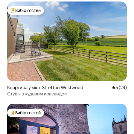
Вибір гостей
Топ вибір гостей
Квартира у місті Stretton Westwood
Середня оц
5 (24)
Студія з чудовим краєвидом
Вибір гостей
Топ вибір гостей