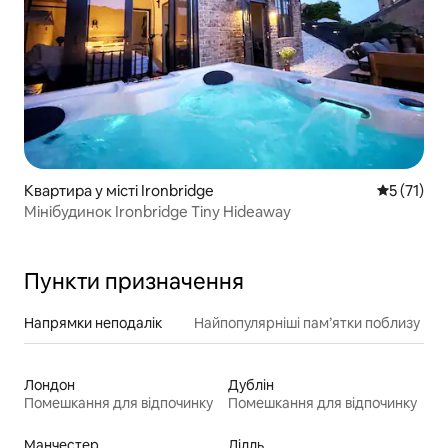
Квартира у місті Ironbridge
Середня оц
5 (71)
Мінібудинок Ironbridge Tiny Hideaway
Пункти призначення
Напрямки неподалік
Найпопулярніші пам’ятки поблизу
Лондон
Дублін
Помешкання для відпочинку
Помешкання для відпочинку
Манчестер
Лілль