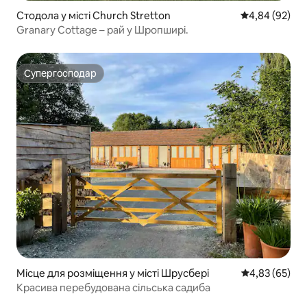
Стодола у місті Church Stretton
Середня оцінка
4,84 (92)
Granary Cottage – рай у Шропширі.
Супергосподар
Супергосподар
Місце для розміщення у місті Шрусбері
Середня оцінк
4,83 (65)
Красива перебудована сільська садиба