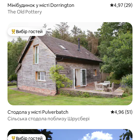
Мінібудинок у місті Dorrington
Середня оцінк
4,97 (29)
The Old Pottery
Вибір гостей
Топ вибір гостей
Стодола у місті Pulverbatch
Середня оцінк
4,96 (51)
Сільська стодола поблизу Шрусбері
Вибір гостей