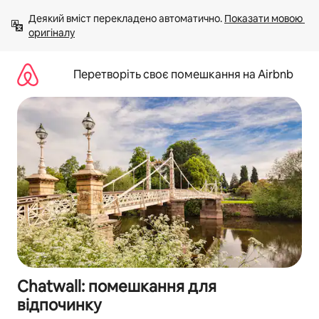
Перейти
Деякий вміст перекладено автоматично. 
Показати мовою 
до
оригіналу
вмісту
Перетворіть своє помешкання на Airbnb
Chatwall: помешкання для
відпочинку