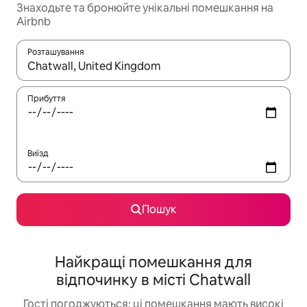
Знаходьте та бронюйте унікальні помешкання на
Airbnb
Розташування
Отримавши результати пошуку, використовуйте для навігації с
Прибуття
Виїзд
Пошук
Найкращі помешкання для
відпочинку в місті Chatwall
Гості погоджуються: ці помешкання мають високі