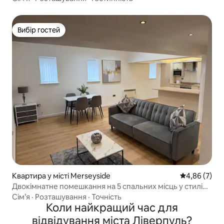
Вибір гостей
Вибір гостей
Квартира у місті Merseyside
Середня оцін
4,86 (7)
Двокімнатне помешкання на 5 спальних місць у стилі
дуплекс у центрі Ліверпуля
Сім’я
·
Розташування
·
Точність
Коли найкращий час для
відвідування міста Ліверпуль?