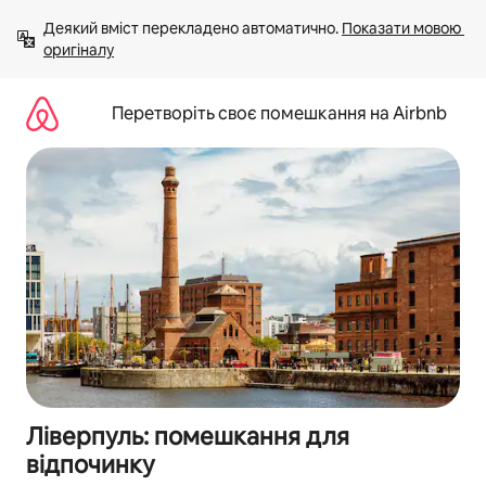
Перейти
Деякий вміст перекладено автоматично. 
Показати мовою 
до
оригіналу
вмісту
Перетворіть своє помешкання на Airbnb
Ліверпуль: помешкання для
відпочинку