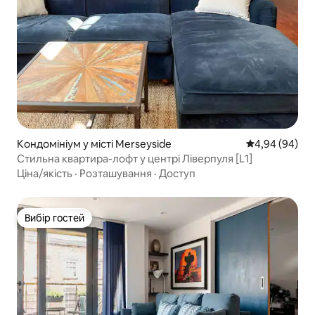
Кондомініум у місті Merseyside
Середня оцінка
4,94 (94)
Стильна квартира-лофт у центрі Ліверпуля [L1]
Ціна/якість
·
Розташування
·
Доступ
Вибір гостей
Вибір гостей