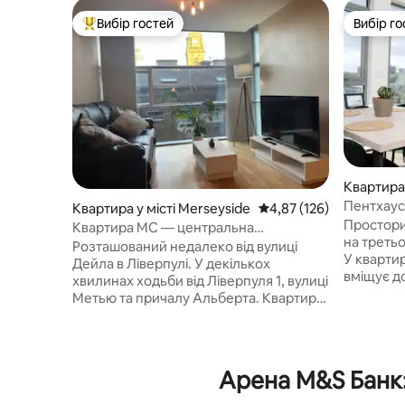
Вибір гостей
Вибір го
Топ вибір гостей
Вибір го
Квартира 
Пентхаус
Квартира у місті Merseyside
Середня оцінка: 4,87 з 
4,87 (126)
паркінго
Простори
Квартира MC — центральна
на третьо
«Безкоштовна парковка»
Розташований недалеко від вулиці
У квартирі
Дейла в Ліверпулі. У декількох
вміщує д
хвилинах ходьби від Ліверпуля 1, вулиці
складаєть
Метью та причалу Альберта. Квартира
кімнати, 
з одним ліжком у закритій зоні, яка
кімнатою,
забезпечує безкоштовну парковку. До
кухні та 
послуг гостей коридор, вітальня,
південь. 
спальня та ванна кімната. Ідеально
Арена M&S Банк:
спальні в
підходить для однієї людини або пари,
тераси, щ
які відвідують Ліверпуль, щоб