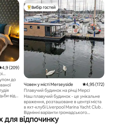
Лофт
Вибір гостей
Вибір
Топ вибір гостей
Топ виб
Лофт на 
розташув
Затишна,
доглянут
красиво
центрі Л
ходьби ві
краю яск
бурхливо
ресторан
76 мг в с
залежать від нас)
Середня оцінка: 4,9 з 5, відгуки: 209
4,9 (209)
довірят
рі
прибиран
упом до
наша про
Човен у місті Merseyside
Середня оцінка: 4,95 з 
4,95 (172)
ованої
прибира
Плавучий будинок на річці Мерсі
безпеку т
дьби від
Наш плавучий будинок - це унікальне
atles,
враження, розташоване в центрі міста
n Club і
в яхт-клубі Liverpool Marina Yacht Club .
узичних
Відмінні варіанти громадського
х для відпочинку
. У
транспорту біля вашого порога та
д
безліч барів, ресторанів, магазинів та