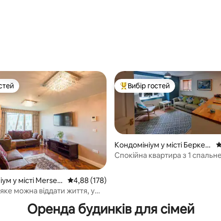
стей
Вибір гостей
стей
Топ вибір гостей
Кондомініум у місті Беркен
С
гед
Спокійна квартира з 1 спальн
парковкою поза дорогою
5, відгуки: 135
ум у місті Mersey
Середня оцінка: 4,88 з 5, відгуки: 178
4,88 (178)
 яке можна віддати життя, у
ентрі Ліверпуля
Оренда будинків для сімей