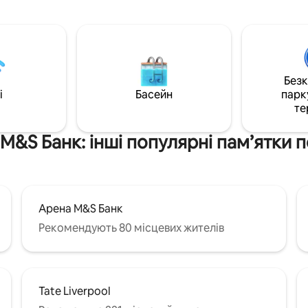
торгового центру Liverpool On
риміщеннями. Легка
району Dockland та M&S Arena
 відстань до набережної,
сполучення громадського тр
-1, Болд-стріт, Чайна-тауну,
на автобусі та поїзді, а також в
кого кварталу,
декількох кроках від парома М
ьського університету та
Ідеальний вибір для гостей, як
Без
бути в центрі міста.
i
Басейн
парк
те
M&S Банк: інші популярні пам’ятки 
Арена M&S Банк
Рекомендують 80 місцевих жителів
Tate Liverpool