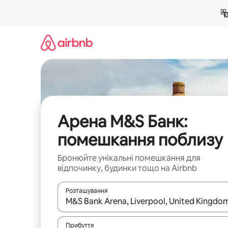
Перейти
до
вмісту
Арена M&S Банк:
помешкання поблизу
Бронюйте унікальні помешкання для
відпочинку, будинки тощо на Airbnb
Розташування
Отримавши результати пошуку, використовуйте дл
Прибуття