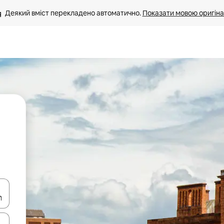
Деякий вміст перекладено автоматично. 
Показати мовою оригіна
я навігації сторінкою клавіші зі стрілками вгору та вниз або жест