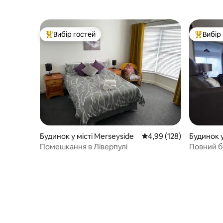
Вибір гостей
Вибір
Топ вибір гостей
Топ вибі
Будинок у місті Merseyside
Середня оцінка: 4,99 з 
4,99 (128)
Будинок у
Помешкання в Ліверпулі
Повний бу
безкошто