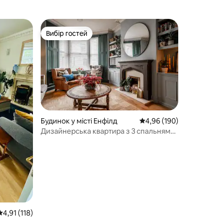
Вибір гостей
Вибір гостей
Будинок у місті Енфілд
Середня оцінка: 4,96 з 
4,96 (190)
Дизайнерська квартира з 3 спальнями,
2 хвилини пішки до стадіону, неподалік
від міста
Середня оцінка: 4,91 з 5, відгуки: 118
4,91 (118)