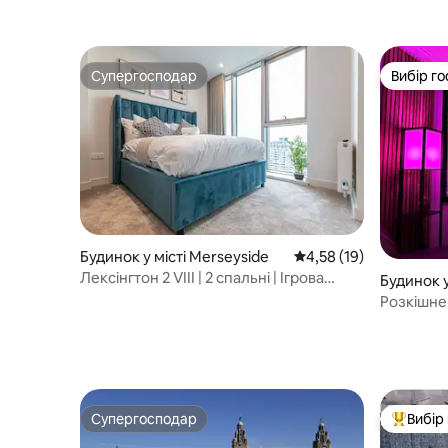
Супергосподар
Вибір го
Супергосподар
Вибір го
Будинок у місті Merseyside
Середня оцінка: 4,58 з
4,58 (19)
Лексінгтон 2 VIII | 2 спальні | Ігрова
Будинок у
кімната | Netflix
Розкішне
1 спальне
Супергосподар
Вибір
Супергосподар
Топ вибі