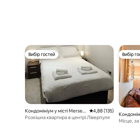
Вибір гостей
Вибір го
Вибір гостей
Вибір го
Кондомініум у місті Mersey
Середня оцінка: 4,88 з 
4,88 (135)
Кондоміні
side
Розкішна квартира в центрі Ліверпуля
side
Місце, за
самому ц