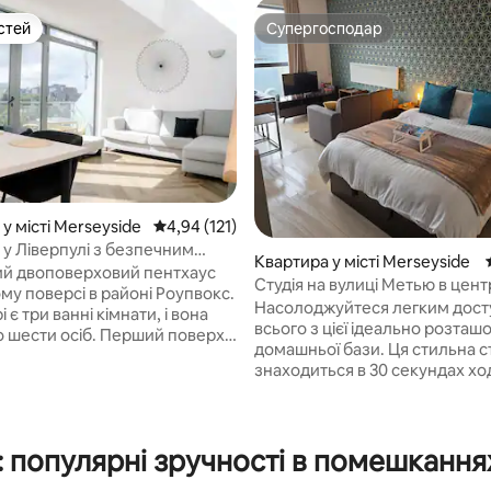
стей
Супергосподар
стей
Супергосподар
у місті Merseyside
Середня оцінка: 4,94 з 5, відгуки: 121
4,94 (121)
 у Ліверпулі з безпечним
5, відгуки: 126
Квартира у місті Merseyside
м
й двоповерховий пентхаус
Студія на вулиці Метью в цент
му поверсі в районі Роупвокс.
Ліверпуля
Насолоджуйтеся легким дост
 є три ванні кімнати, і вона
всього з цієї ідеально розташ
о шести осіб. Перший поверх
домашньої бази. Ця стильна студія
ся з коридору та ванної
знаходиться в 30 секундах хо
головної спальні з ванною
Метью-стріт, де живуть The Be
 вітальні з обідньою зоною,
всесвітньо відомий клуб Caver
балкону, що виходить на
величезна різноманітність м
Другий поверх складається з
 популярні зручності в помешкання
майданчиків на будь-який смак
 мезоніні та великої сонячної
декількох хвилинах ходьби ві
о виходить на південь, з