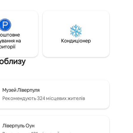
e,
пам 'яток неподалік. У нас є:
. Чудове
Безкоштовний Wi-Fi Надаються всі
анспорту
рушники Також надається вітальний
пакет У нас є зручна зона відпочинку зі
ерсі.
шкіряними меблями. Два справді
і хочуть
зручні ліжка, смарт-телевізори та
коштовне
Netflix у всіх кімнатах. Можна
ування на
Кондиціонер
зустрітися на човні або
риторії
зареєструватися самостійно.
поблизу
Музей Ліверпуля
Рекомендують 324 місцевих жителів
Ліверпуль Оун