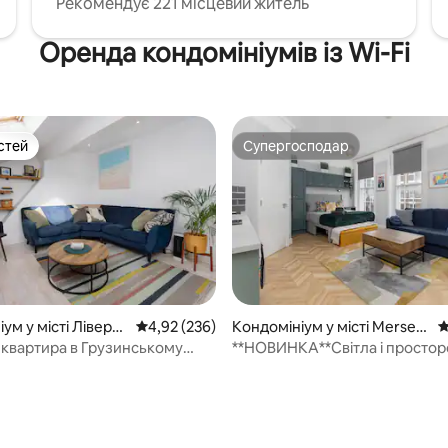
Рекомендує 221 місцевий житель
Оренда кондомініумів із Wi-Fi
стей
Супергосподар
стей
Супергосподар
ум у місті Ліверпу
Середня оцінка: 4,92 з 5, відгуки: 236
4,92 (236)
Кондомініум у місті Mersey
С
side
 квартира в Грузинському
**НОВИНКА**Світла і просторо
5, відгуки: 173
♥ в Ліверпулі