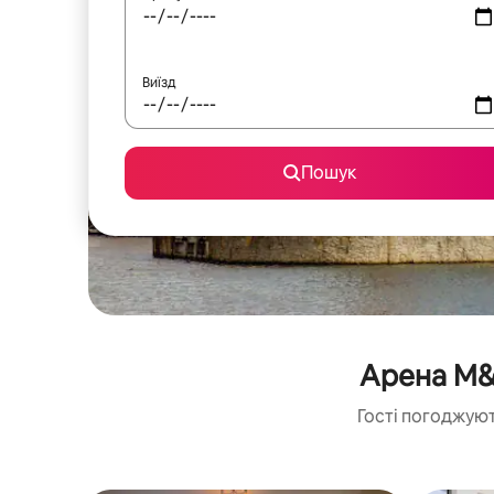
Виїзд
Пошук
Арена M&
Гості погоджуют