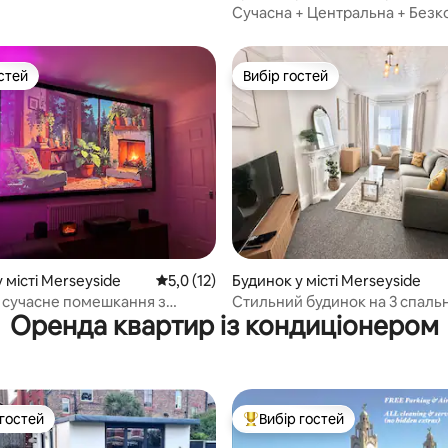
Сучасна + Центральна + Без
паркування
стей
Вибір гостей
стей
Вибір гостей
 5, відгуки: 19
 місті Merseyside
Середня оцінка: 5,0 з 5, відгуки: 12
5,0 (12)
Будинок у місті Merseyside
 сучасне помешкання з
Стильний будинок на 3 спальн
Оренда квартир із кондиціонером
ю та кімнатою для кіно!
поблизу Окстон-Вілледж і Лі
 гостей
Вибір гостей
р гостей
Топ вибір гостей