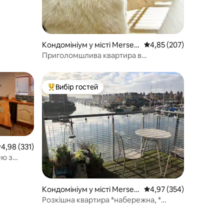
Кондомініум у місті Mersey
Середня оцінка: 4,85 з 
4,85 (207)
side
Приголомшлива квартира в
грузинському кварталі з парковкою
Вибір гостей
Топ вибір гостей
ередня оцінка: 4,98 з 5, відгуки: 331
4,98 (331)
ею з
Кондомініум у місті Mersey
Середня оцінка: 4,97 з 
4,97 (354)
side
Розкішна квартира *набережна, *
паркінг, чудове розташування