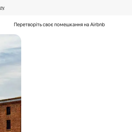
лу
Перетворіть своє помешкання на Airbnb
и дотику та гортання.