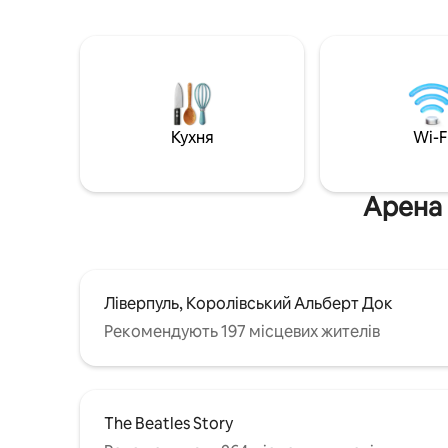
обідніми п
досліджувати або шукати базу під час
пішохідна
роботи в цьому районі. Спальня
Ліверпуль
включає - 1 двоспальне ліжко
Грузинсь
Розкладіть односпальне ліжко за
Ліверпул
запитом. Додаткові 25 фунтів стерлінгів
соборів
за ніч. За необхідності під час
бронювання.
Кухня
Wi-F
Арена 
Ліверпуль, Королівський Альберт Док
Рекомендують 197 місцевих жителів
The Beatles Story