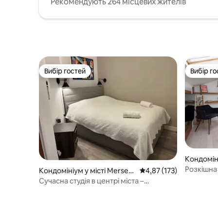
Рекомендують 264 місцевих жителів
Вибір гостей
Вибір го
Вибір гостей
Вибір го
Кондоміні
ль
Розкішна
Кондомініум у місті Merseys
Середня оцінка: 4,87 з 
4,87 (173)
кварталі
ide
Сучасна студія в центрі міста –
Ліверпуль