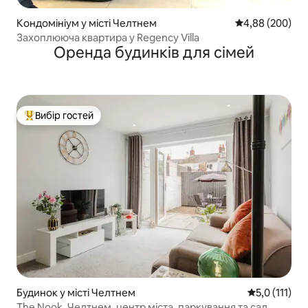
Кондомініум у місті Челтнем
Середня оцінка:
4,88 (200)
Захоплююча квартира у Regency Villa
Оренда будинків для сімей
Вибір гостей
Топ вибір гостей
Будинок у місті Челтнем
Середня оцінк
5,0 (111)
The Nook, Челтнем, центр міста, паркування та сад