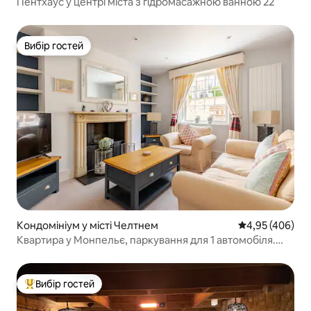
Пентхаус у центрі міста з гідромасажною ванною 22
Вибір гостей
Вибір гостей
Кондомініум у місті Челтнем
Середня оцінка:
4,95 (406)
Квартира у Монпельє, паркування для 1 автомобіля.
4 спальні
Вибір гостей
Топ вибір гостей