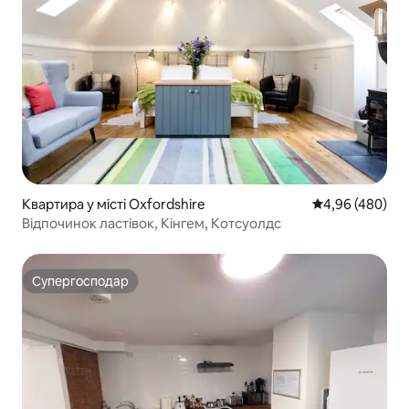
Квартира у місті Oxfordshire
Середня оцінка:
4,96 (480)
Відпочинок ластівок, Кінгем, Котсуолдс
Супергосподар
Супергосподар