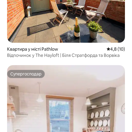
Квартира у місті Pathlow
Середня оцін
4,8 (10)
Відпочинок у The Hayloft | Біля Стратфорда та Ворвіка
Супергосподар
Супергосподар