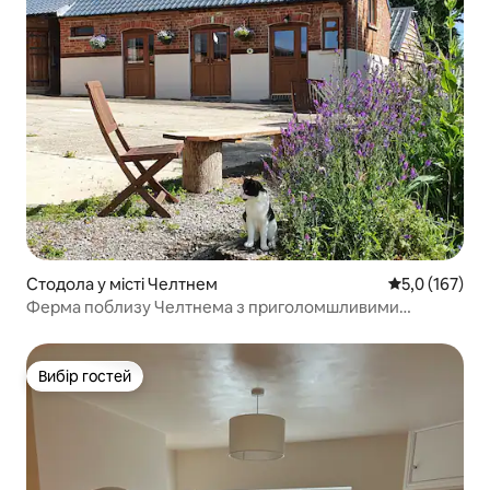
Стодола у місті Челтнем
Середня оцінк
5,0 (167)
Ферма поблизу Челтнема з приголомшливими
краєвидами
Вибір гостей
Вибір гостей