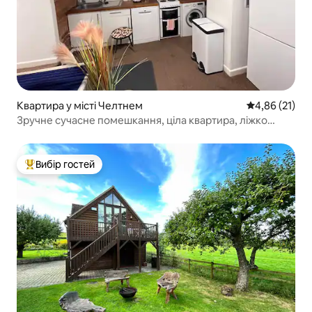
Квартира у місті Челтнем
Середня оцінк
4,86 (21)
Зручне сучасне помешкання, ціла квартира, ліжко
розміру King size
Вибір гостей
Топ вибір гостей