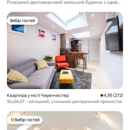
Розкішний двоповерховий заміський будинок з однією
спальнею
Вибір гостей
Вибір гостей
Квартира у місті Чиренчестер
Середня оцінка
4,95 (272)
Studio37 – затишний, стильний центральний прихисток
Вибір гостей
Топ вибір гостей