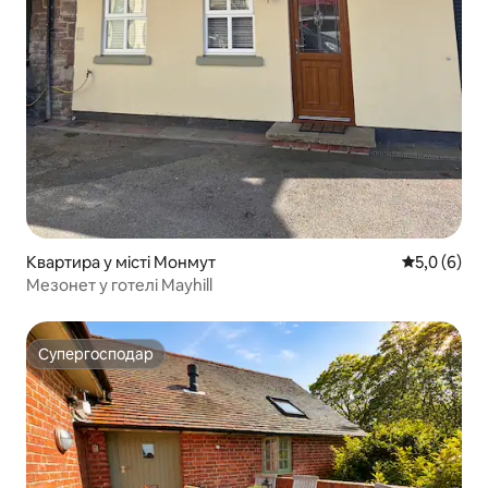
Квартира у місті Монмут
Середня оці
5,0 (6)
Мезонет у готелі Mayhill
Супергосподар
Супергосподар