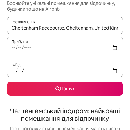
Бронюйте унікальні помешкання для відпочинку,
будинки тощо на Airbnb
Розташування
Отримавши результати пошуку, використовуйте для навігації с
Прибуття
Виїзд
Пошук
Челтенгемський іподром: найкращі
помешкання для відпочинку
Гості погоджуються: ці помешкання мають високі