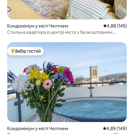
Кондомініум у місті Челтнем
Середня оцінка
4,88 (145)
Стильна квартира в центрі міста з безкоштовним
паркуванням
Вибір гостей
Топ вибір гостей
Кондомініум у місті Челтнем
Середня оцінка:
4,89 (149)