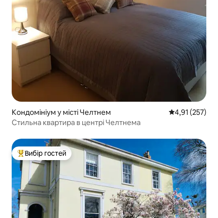
Кондомініум у місті Челтнем
Середня оцінка
4,91 (257)
Стильна квартира в центрі Челтнема
Вибір гостей
Топ вибір гостей