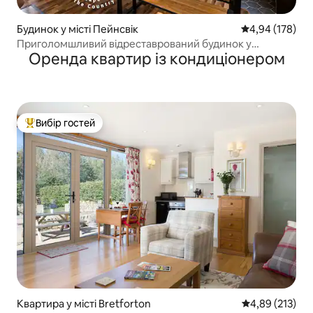
Будинок у місті Пейнсвік
Середня оцінка
4,94 (178)
Приголомшливий відреставрований будинок у
Оренда квартир із кондиціонером
Котсволдсі з видом на долину та каплицю
Вибір гостей
Топ вибір гостей
Квартира у місті Bretforton
Середня оцінка
4,89 (213)