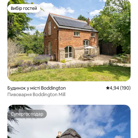
Вибір гостей
Вибір гостей
Будинок у місті Boddington
Середня оцінка:
4,94 (190)
Пивоварня Boddington Mill
Супергосподар
Супергосподар