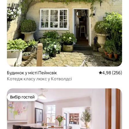
Будинок у місті Пейнсвік
Середня оцінка:
4,98 (256)
Котедж класу люкс у Котволдсі
Вибір гостей
Вибір гостей