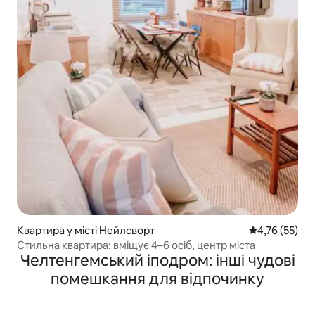
Квартира у місті Нейлсворт
Середня оцінк
4,76 (55)
Стильна квартира: вміщує 4–6 осіб, центр міста
Челтенгемський іподром: інші чудові
помешкання для відпочинку