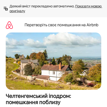
Перейти
Деякий вміст перекладено автоматично. 
Показати мовою 
до
оригіналу
вмісту
Перетворіть своє помешкання на Airbnb
Челтенгемський іподром:
помешкання поблизу