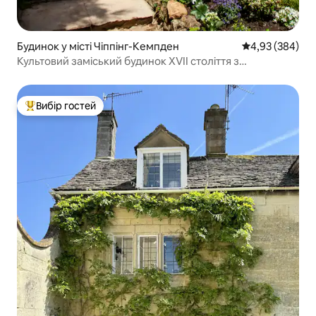
Будинок у місті Чіппінг-Кемпден
Середня оцінка:
4,93 (384)
Культовий заміський будинок XVII століття з
солом’яним дахом
Вибір гостей
Топ вибір гостей