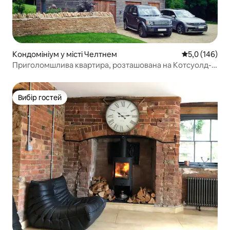
Кондомініум у місті Челтнем
Середня оцінк
5,0 (146)
Приголомшлива квартира, розташована на Котсуолд-
Вей
Вибір гостей
Вибір гостей