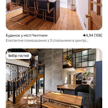
Будинок у місті Челтнем
Середня оцінка:
4,94 (108)
Елегантне помешкання з 3 спальнями в центрі
Челтнема
Вибір гостей
Вибір гостей