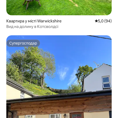
Квартира у місті Warwickshire
Середня оцін
5,0 (94)
Вид на долину в Котсволдсі
Супергосподар
Супергосподар