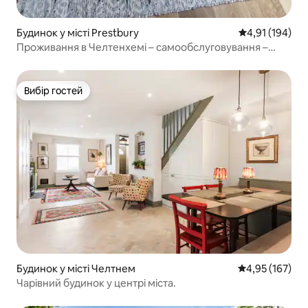
Будинок у місті Prestbury
Середня оцінка
4,91 (194)
Проживання в Челтенхемі – самообслуговування –
2 спальні
Вибір гостей
Вибір гостей
Будинок у місті Челтнем
Середня оцінка
4,95 (167)
Чарівний будинок у центрі міста.