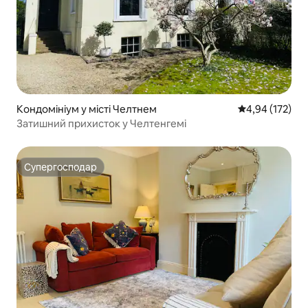
Кондомініум у місті Челтнем
Середня оцінка
4,94 (172)
Затишний прихисток у Челтенгемі
Супергосподар
Супергосподар