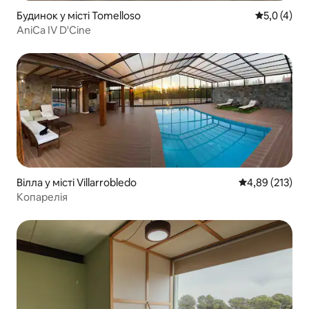
Будинок у місті Tomelloso
Середня оці
5,0 (4)
AniCa IV D'Cine
Вілла у місті Villarrobledo
Середня оцінка
4,89 (213)
Копарелія