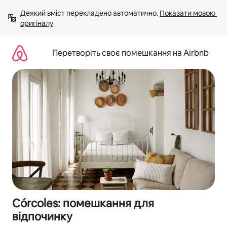
Перейти
Деякий вміст перекладено автоматично. 
Показати мовою 
до
оригіналу
вмісту
Перетворіть своє помешкання на Airbnb
Córcoles: помешкання для
відпочинку