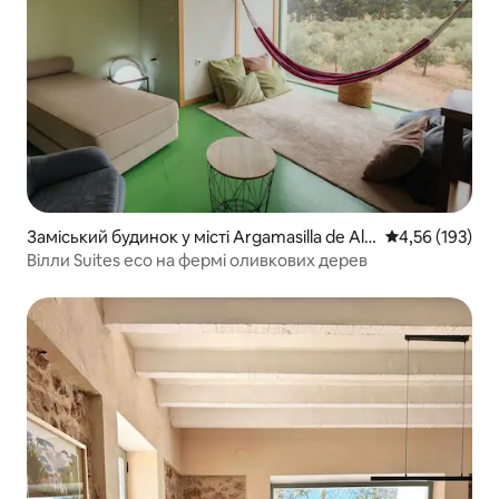
Заміський будинок у місті Argamasilla de Alb
Середня оцінка
4,56 (193)
a
Вілли Suites eco на фермі оливкових дерев