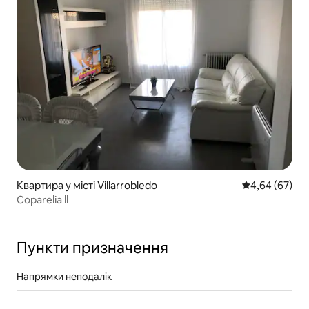
Квартира у місті Villarrobledo
Середня оцінка
4,64 (67)
Coparelia ll
Пункти призначення
Напрямки неподалік