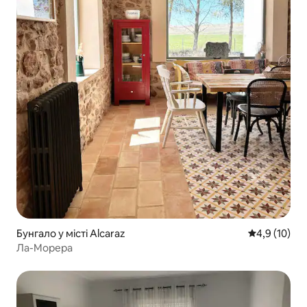
Бунгало у місті Alcaraz
Середня оцін
4,9 (10)
Ла-Морера