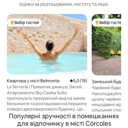
оцінки за розташування, чистоту та інше.
Вибір гостей
Вибір гостей
Топ вибір гостей
Топ вибір гостей
Квартира у місті Belmonte
Середня оцінка: 5,0 з 5, відгу
5,0 (19)
Заміський будинок
La Serrería | Приватне джакузі, басейн і
omelloso
Чарівний будинок 
замок...
Апартаменти Sky Caoba Suite
Насолоджуйтеся 
пропонують прекрасний вид на замок
цьому чарівному
Бельмонте та розташовані на першому
нещодавно відре
поверсі двоповерхового будинку. Це
сільським стилем
частина ексклюзивного туристичного
Популярні зручності в помешканнях
всього в декілько
комплексу з вісьмома квартирами,
Томеллосо. Цей чарівний маленький
для відпочинку в місті Córcoles
ідеального для тихого та комфортного
садовий будиночо