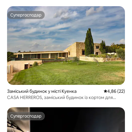
Супергосподар
Супергосподар
Заміський будинок у місті Куенка
Середня оцінк
4,86 (22)
CASA HERREROS, заміський будинок із кортом для
паделя, басейном
Супергосподар
Супергосподар