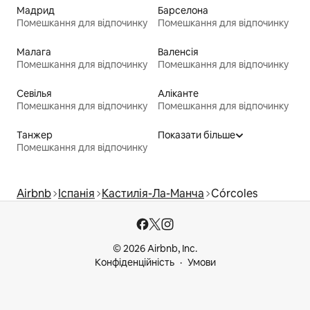
Мадрид
Барселона
Помешкання для відпочинку
Помешкання для відпочинку
Малага
Валенсія
Помешкання для відпочинку
Помешкання для відпочинку
Севілья
Аліканте
Помешкання для відпочинку
Помешкання для відпочинку
Танжер
Показати більше
Помешкання для відпочинку
Airbnb
Іспанія
Кастилія-Ла-Манча
Córcoles
© 2026 Airbnb, Inc.
Конфіденційність
Умови