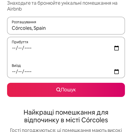
Знаходьте та бронюйте унікальні помешкання на
Airbnb
Розташування
Отримавши результати пошуку, використовуйте для навігації с
Прибуття
Виїзд
Пошук
Найкращі помешкання для
відпочинку в місті Córcoles
Гості погоджуються: ці помешкання мають високі