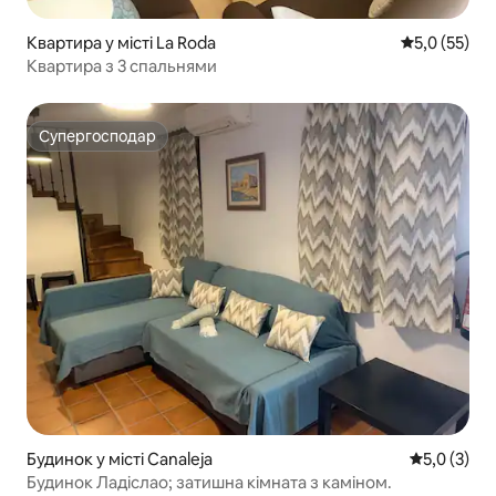
Квартира у місті La Roda
Середня оцін
5,0 (55)
Квартира з 3 спальнями
Супергосподар
Супергосподар
Будинок у місті Canaleja
Середня оці
5,0 (3)
Будинок Ладіслао; затишна кімната з каміном.