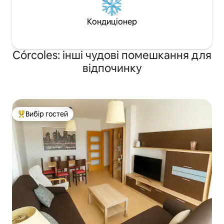
обідньої зони на відкритому повітрі, що
ідеально підходять для відпочинку та
Кондиціонер
насолоди навколишнім середовищем
під час перебування.
Córcoles: інші чудові помешкання для
відпочинку
Вибір гостей
Топ вибір гостей