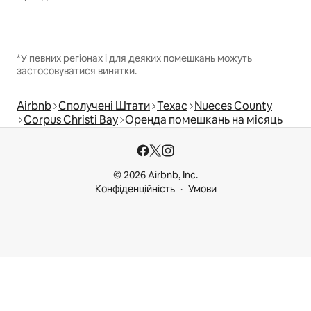
*У певних регіонах і для деяких помешкань можуть
застосовуватися винятки.
Airbnb
Сполучені Штати
Техас
Nueces County
Corpus Christi Bay
Оренда помешкань на місяць
© 2026 Airbnb, Inc.
Конфіденційність
Умови