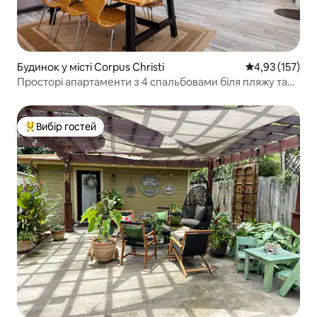
Будинок у місті Corpus Christi
Середня оцінка
4,93 (157)
Просторі апартаменти з 4 спальбовами біля пляжу та
інших визначних місць
Вибір гостей
Топ вибір гостей