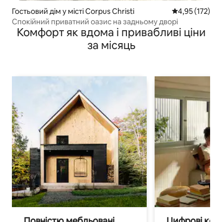
Гостьовий дім у місті Corpus Christi
Середня оцінка
4,95 (172)
Спокійний приватний оазис на задньому дворі
Комфорт як вдома і привабливі ціни
за місяць
Повністю мебльовані
Цифрові кочі