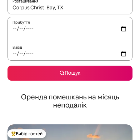
Розташування
Отримавши результати пошуку, використовуйте для навігації с
Прибуття
Виїзд
Пошук
Оренда помешкань на місяць
неподалік
Вибір гостей
Топ вибір гостей