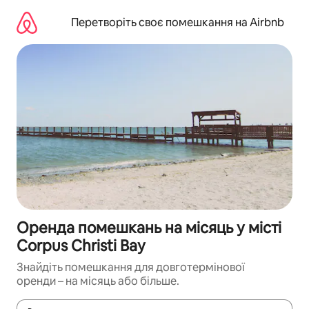
Перейти
до
Перетворіть своє помешкання на Airbnb
вмісту
Оренда помешкань на місяць у місті
Corpus Christi Bay
Знайдіть помешкання для довготермінової
оренди – на місяць або більше.