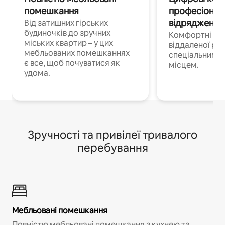
помешкання
професіонал
відрядження
Від затишних гірських
будиночків до зручних
Комфортні по
міських квартир – у цих
віддаленої роб
мебльованих помешканнях
спеціальним 
є все, щоб почуватися як
місцем.
удома.
Зручності та привілеї тривалого
перебування
Мебльовані помешкання
Повністю мебльовані помешкання з кухнею та