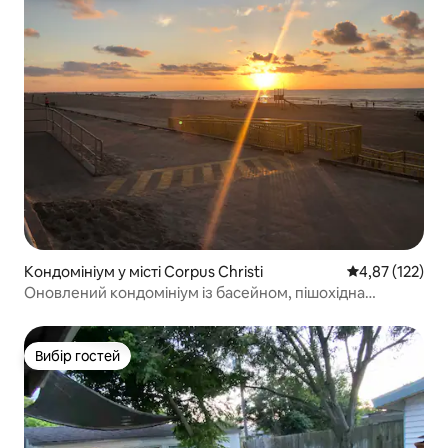
Кондомініум у місті Corpus Christi
Середня оцінка
4,87 (122)
Оновлений кондомініум із басейном, пішохідна
відстань до пляжу
Вибір гостей
Вибір гостей