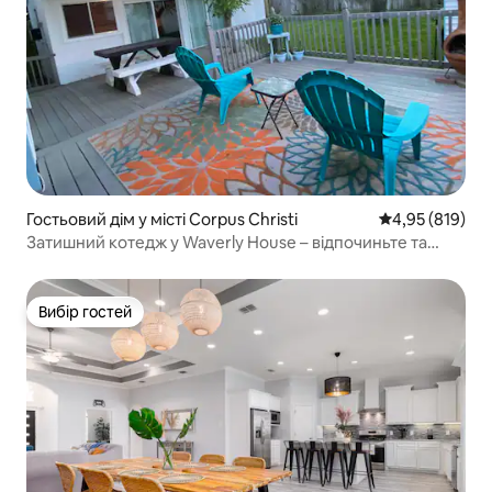
Гостьовий дім у місті Corpus Christi
Середня оцінка
4,95 (819)
Затишний котедж у Waverly House – відпочиньте та
розслабтеся
Вибір гостей
Вибір гостей