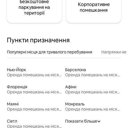
Безкоштовне
Корпоративне
паркування на
помешкання
території
Пункти призначення
Популярні місця для тривалого перебування
Напрямки неп
Нью-Йорк
Барселона
Оренда помешкань на місяць
Оренда помешкань на місяць
Флоренція
Афіни
Оренда помешкань на місяць
Оренда помешкань на місяць
Маямі
Монреаль
Оренда помешкань на місяць
Оренда помешкань на місяць
Сіетл
Показати більше
Оренда помешкань на місяць