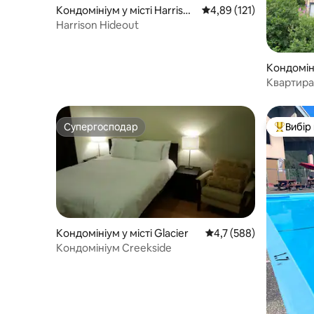
Кондомініум у місті Harrison
Середня оцінка: 4,89 з 
4,89 (121)
Hot Springs
Harrison Hideout
Кондоміні
alley C
Квартира
сауною!
Супергосподар
Вибір
Супергосподар
Топ вибі
Кондомініум у місті Glacier
Середня оцінка: 4,7 з 
4,7 (588)
Кондомініум Creekside