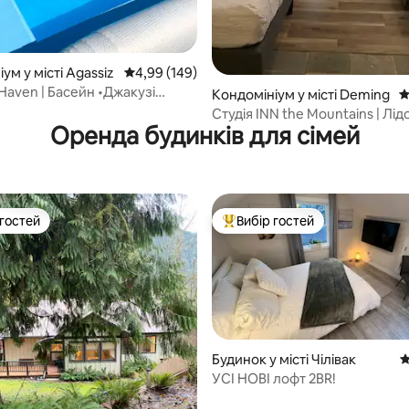
ум у місті Agassiz
Середня оцінка: 4,99 з 5, відгуки: 149
4,99 (149)
Haven | Басейн •Джакузі
Кондомініум у місті Deming
С
Wi-Fi •Барбекю
Студія INN the Mountains | Лід
Оренда будинків для сімей
Маунт-Бейкер
 гостей
Вибір гостей
р гостей
Топ вибір гостей
Будинок у місті Чілівак
С
УСІ НОВІ лофт 2BR!
5, відгуки: 128