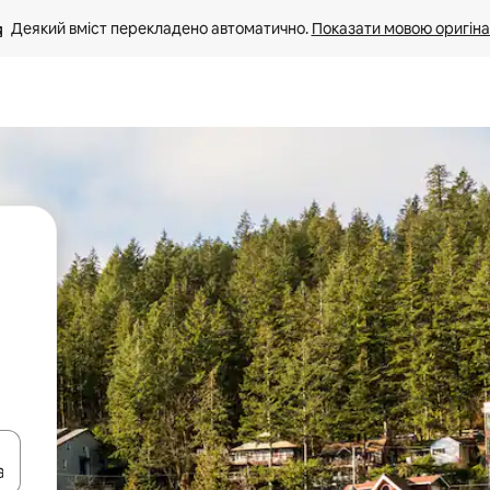
Деякий вміст перекладено автоматично. 
Показати мовою оригіна
я навігації сторінкою клавіші зі стрілками вгору та вниз або жест