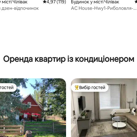
5, відгуки: 337
 місті Чілівак
Середня оцінка: 4,97 з 5, відгуки: 119
4,97 (119)
Будинок у місті Чілівак
С
 дзен-відпочинок
AC House-Hwy1-Риболовля-
HeritagePark-Гольф -Калтус
Оренда квартир із кондиціонером
 гостей
Вибір гостей
р гостей
Топ вибір гостей