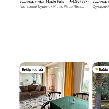
Будинок у місті Maple Falls
Середня оцінка: 4,96 з 
4,96 (337)
Будинок у
Гостьовий будинок Music Place *Без
Сучасний
плати за прибирання*
Вибір гостей
Вибір
Вибір гостей
Топ вибі