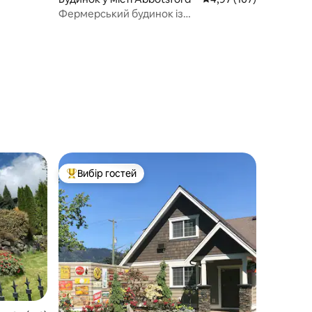
Фермерський будинок із
гідромасажною ванною та басейном
Вибір гостей
Топ вибір гостей