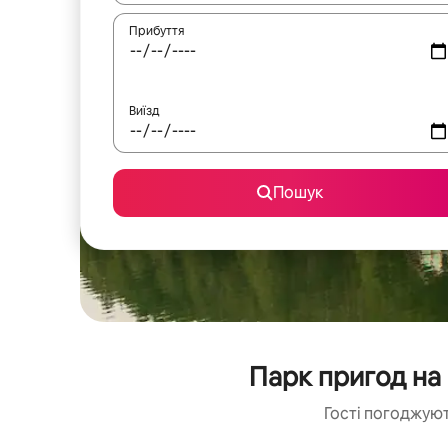
Прибуття
Виїзд
Пошук
Парк пригод на
Гості погоджуют