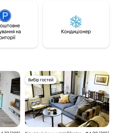
екрасним
розташований на вулиці Пайн, поруч із
не місце
водою, і має задню терасу для
наступної
відпочинку. Ми любимо наш котедж і
думаємо, що вам він також
ирання,
коштовне
сподобається. Просто пам’ятайте, що
а
ування на
Кондиціонер
це затишне місце для відпочинку, а не
риторії
готель Four Seasons. Номер дозволу на
короткострокову оренду 2026 – 26-
365-041 Реєстраційний номер:
H846355750
Вибір гостей
Вибір гостей