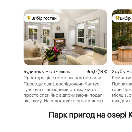
Вибір гостей
Вибір
Топ вибір гостей
Топ вибі
Будинок у місті Чілівак
Середня оцінка: 5,0 з 
5,0 (143)
Зруб у мі
Просторе ціле помешкання поблизу
Романтич
Калтус-АС із власним патіо
2 осіб | 
Проводьте дні, досліджуючи Калтус,
Приватна
гуляючи пішохідними стежками та
гори Пек
просто спокійно відпочиваючи подалі
місяців, 
від шуму. Насолоджуйтеся затишною
вихідних,
ніччю в просторому помешканні, де
романтичн
можна чудово відпочити. • 🏡 Повністю
Гідромас
Парк пригод на озері 
приватний 2-поверховий будинок –
Панорамн
жодних спільних приміщень, повний
холодною
спокій • ✨ Простора та комфортна –
багаття +