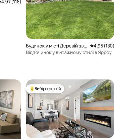
ередня оцінка: 4,97 з 5, відгуки: 116
4,97 (116)
Будинок у місті Деревій зви
Середня оцінка: 4,95 з 
4,95 (130)
чайний
Відпочинок у вінтажному стилі в Ярроу
Вибір гостей
Топ вибір гостей