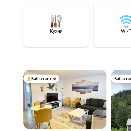
1300 кв. футів + кондиціонер • 📍 Чудове
Зарядний
розташування – 10 хвилин до озера
електром
Култус, тихий, але центральний район •
генератор
🚗 Зручне паркування – може вмістити
гірськоли
до 3 автомобілів (чудово підходить для
10 хвилин
груп) • 🌳 Вид на природу – гори та сад,
Понад 30
Кухня
Wi-F
приватне патіо • 👪 Для сімей – ліжко
586 квад
King + ліжко Queen + дитяче ліжко,
сучасного ком
барбекю, вхід без сходинок
увагу: п
дітей і н
Вибір гостей
Вибір го
Топ вибір гостей
Вибір го