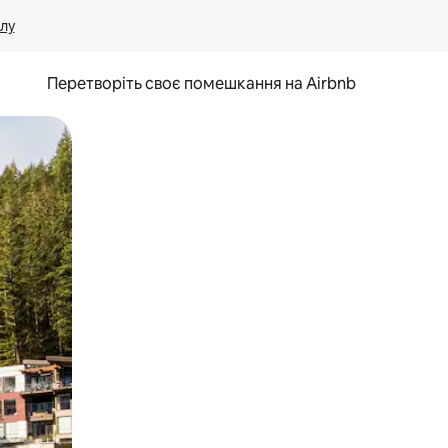
лу
Перетворіть своє помешкання на Airbnb
и дотику та гортання.