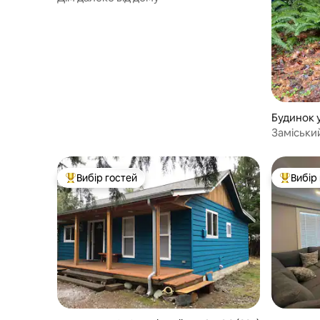
Будинок у
Заміськи
Вибір гостей
Вибір
Топ вибір гостей
Топ вибі