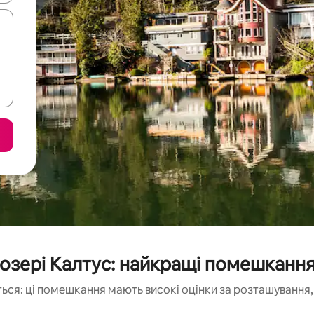
 озері Калтус: найкращі помешкання
ься: ці помешкання мають високі оцінки за розташування, 