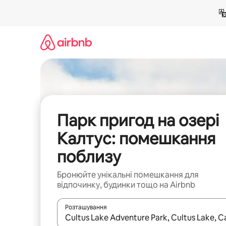
Перейти
до
вмісту
Парк пригод на озері
Калтус: помешкання
поблизу
Бронюйте унікальні помешкання для
відпочинку, будинки тощо на Airbnb
Розташування
Отримавши результати пошуку, використовуйте дл