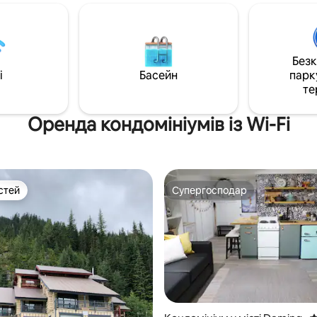
 пристрій для✔️
дизайнерами інтер'єру, із пр
обіля ✔️ Резервний
патіо на даху пропонує ідеаль
 ✔️ 30 хвилин до
для відпочинку під час вашої 
жного курорту Mt. Baker ✔️
відпустки або ділової поїздки. У нас
 пішки до Каньйон-Крік ✔️
діють суворі процедури приб
Без
 стежок неподалік
щоб ви могли розслабитися т
i
Басейн
парк
ратних футів затишного
насолоджуватися чистим
те
форту 🌲✨ Зверніть
середовищем. Будь ласка, прочитайте
омешкання не підходить для
правила дому.
Оренда кондомініумів із Wi-Fi
емовлят
стей
Супергосподар
стей
Супергосподар