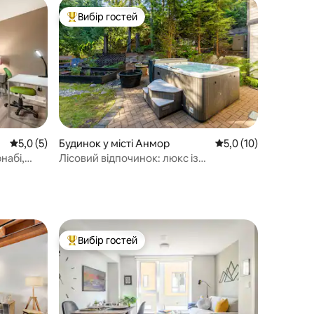
Вибір гостей
Топ вибір гостей
Середня оцінка: 5,0 з 5, відгуки: 5
5,0 (5)
Будинок у місті Анмор
Середня оцінка: 5,0 
5,0 (10)
набі,
Лісовий відпочинок: люкс із
2 спальнями та гідромасажною ванною
Вибір гостей
Топ вибір гостей