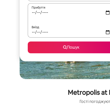
Прибуття
Виїзд
Пошук
Metropolis a
Гості погоджуют