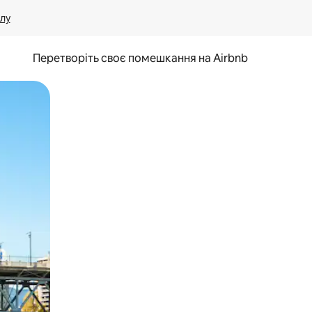
лу
Перетворіть своє помешкання на Airbnb
и дотику та гортання.