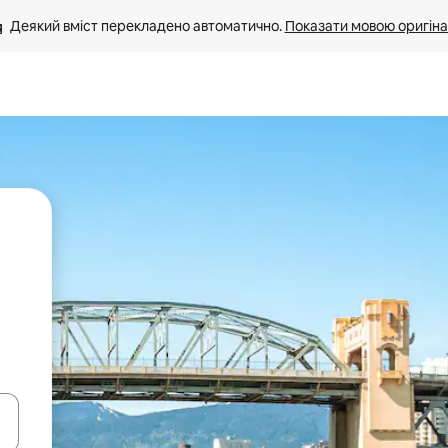
Деякий вміст перекладено автоматично. 
Показати мовою оригіна
я навігації сторінкою клавіші зі стрілками вгору та вниз або жест