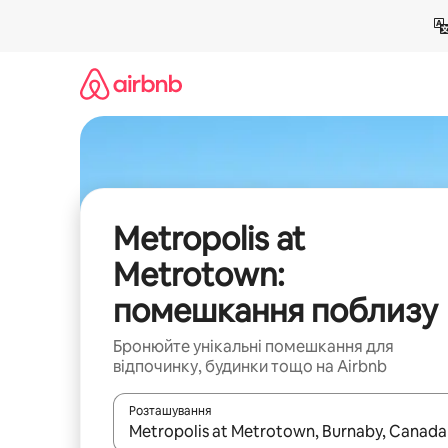
Перейти
до
вмісту
Metropolis at
Metrotown:
помешкання поблизу
Бронюйте унікальні помешкання для
відпочинку, будинки тощо на Airbnb
Розташування
Отримавши результати пошуку, використовуйте дл