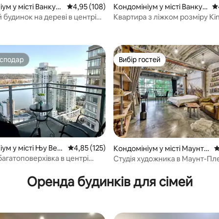
5, відгуки: 133
ум у місті Ванкув
Середня оцінка: 4,95 з 5, відгуки: 108
4,95 (108)
Кондомініум у місті Ванкув
Се
ер, центр
 будинок на дереві в центрі
Квартира з ліжком розміру Kin
руч з Інгліш-Бей
кондиціонером, басейном та
безкоштовним паркуванням
осподар
Вибір гостей
осподар
Вибір гостей
ум у місті Њу Вес
Середня оцінка: 4,85 з 5, відгуки: 125
4,85 (125)
Кондомініум у місті Маунт-
С
р
Плезант
агатоповерхівка в центрі
Студія художника в Маунт-Пл
5, відгуки: 101
 спальні з видом на місто та
Оренда будинків для сімей