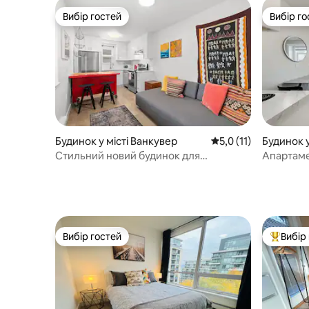
Вибір гостей
Вибір го
Вибір гостей
Вибір го
Будинок у місті Ванкувер
Середня оцінка: 5,0 з
5,0 (11)
Будинок у
Стильний новий будинок для
Апартаме
перебування | біля парку
поблизу 
Вибір гостей
Вибір
Вибір гостей
Топ вибі