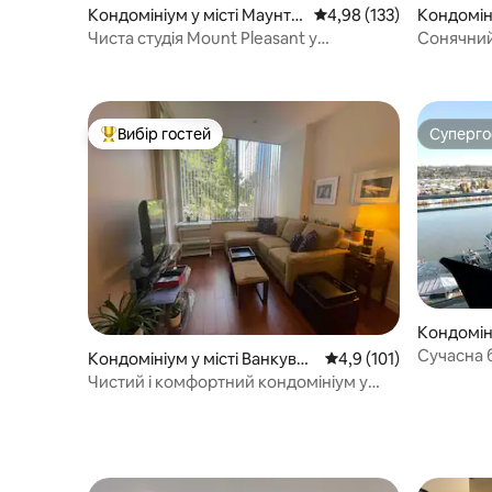
Кондомініум у місті Маунт-
Середня оцінка: 4,98 з 
4,98 (133)
Кондоміні
Плезант
ер, центр
Чиста студія Mount Pleasant у
Сонячний
найкращому місці та з кондиціонером
міста, по
Вибір гостей
Суперг
Топ вибір гостей
Суперг
Кондоміні
тминсте
Сучасна б
Кондомініум у місті Ванкуве
Середня оцінка: 4,9 з 
4,9 (101)
міста – 2
р, центр
Чистий і комфортний кондомініум у
океан
центрі Ванкувера