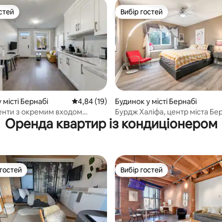
стей
Вибір гостей
стей
Вибір гостей
 5, відгуки: 11
 місті Бернабі
Середня оцінка: 4,84 з 5, відгуки: 19
4,84 (19)
Будинок у місті Бернабі
нти з окремим входом
Бурдж Халіфа, центр міста Бер
Оренда квартир із кондиціонером
Дір-Лейк і метро
Канада
 гостей
Вибір гостей
р гостей
Вибір гостей