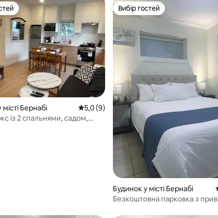
стей
Вибір гостей
стей
Вибір гостей
 місті Бернабі
Середня оцінка: 5,0 з 5, відгуки: 9
5,0 (9)
с із 2 спальнями, садом,
нером і приватним патіо
5, відгуки: 130
Будинок у місті Бернабі
Безкоштовна парковка з при
входом біля Skytrain/Metroto