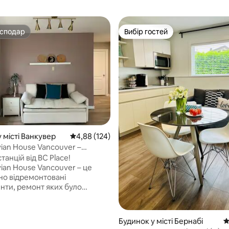
осподар
Вибір гостей
осподар
Вибір гостей
5, відгуки: 201
 місті Ванкувер
Середня оцінка: 4,88 з 5, відгуки: 124
4,88 (124)
vian House Vancouver –
kytrain
станцій від BC Place!
ian House Vancouver – це
о відремонтовані
нти, ремонт яких було
 у 2025 році. Дизайн у
вському стилі, абсолютно
і, виготовлені на замовлення,
Будинок у місті Бернабі
С
но нова побутова техніка.