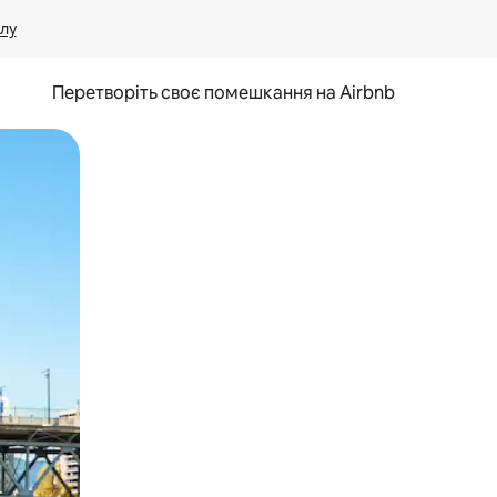
лу
Перетворіть своє помешкання на Airbnb
и дотику та гортання.