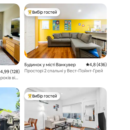
Вибір гостей
Топ вибір гостей
Будинок у місті Ванкувер
Середня оцінка: 4,8 з 
4,8 (436)
Просторі 2 спальні у Вест-Пойнт-Грей
ередня оцінка: 4,99 з 5, відгуки: 128
4,99 (128)
років від
Вибір гостей
Топ вибір гостей