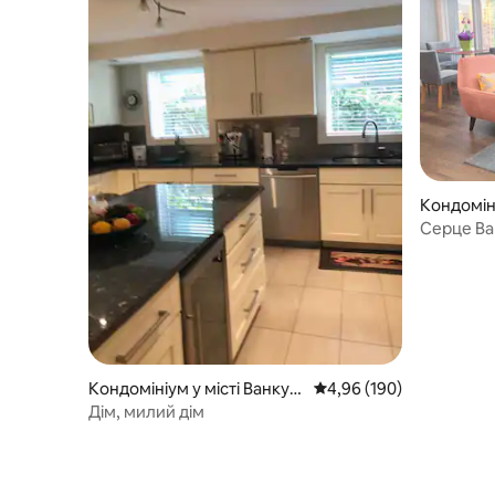
Кондоміні
ер
Серце Ва
Кондомініум у місті Ванкув
Середня оцінка: 4,96 з 
4,96 (190)
ер
Дім, милий дім