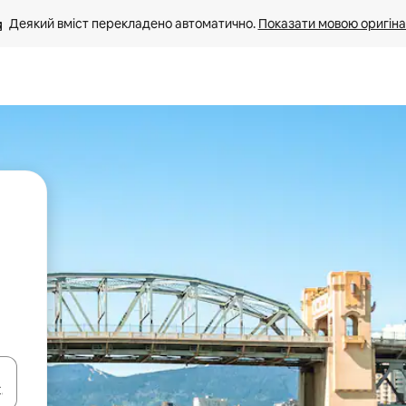
Деякий вміст перекладено автоматично. 
Показати мовою оригіна
я навігації сторінкою клавіші зі стрілками вгору та вниз або жест