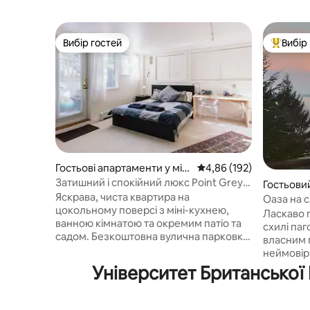
Вибір гостей
Вибір
Вибір гостей
Топ вибі
Гостьові апартаменти у міс
Середня оцінка: 4,86 з 
4,86 (192)
ті Ванкувер
Затишний і спокійний люкс Point Grey
Гостьовий
на порозі UBC
Яскрава, чиста квартира на
n Island
Оаза на с
цокольному поверсі з міні-кухнею,
дров’яна 
Ласкаво 
ванною кімнатою та окремим патіо та
схилі па
садом. Безкоштовна вулична парковка.
власним 
Поруч автобусні зупинки; всього в 10
неймовір
хвилинах від UBC і в 25 хвилинах від
спальня, 
Університет Британської
центру міста. У двох кварталах від
тостер, 
ресторанів, магазинів, стежок у парку
диван, в
Pacific Spirit Park і громадського поля
піч на др