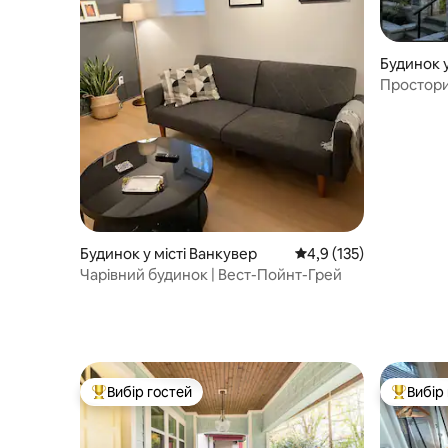
Будинок у
Простори
3 спальн
Будинок у місті Ванкувер
Середня оцінка: 4,9 з 
4,9 (135)
Чарівний будинок | Вест-Пойнт-Грей
Вибір гостей
Вибір
Топ вибір гостей
Топ вибі