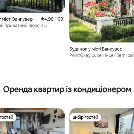
 місті Ванкувер
Середня оцінка: 4,96 з 5, відгуки: 100
4,96 (100)
й приватний люкс із
ями на цокольному поверсі
Будинок у місті Ванкувер
PointGrey Luxe Hi-ceil Semi bs
парк, UBC
5, відгуки: 135
Оренда квартир із кондиціонером
 гостей
Вибір гостей
р гостей
Вибір гостей