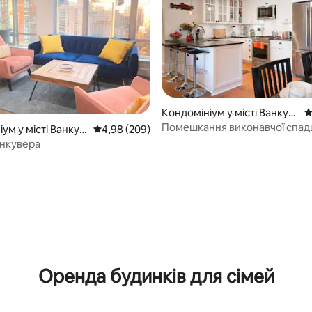
Кондомініум у місті Ванкув
С
ер
Помешкання виконавчої спа
ум у місті Ванкув
Середня оцінка: 4,98 з 5, відгуки: 209
4,98 (209)
Найкращий район міста
нкувера
5, відгуки: 190
Оренда будинків для сімей