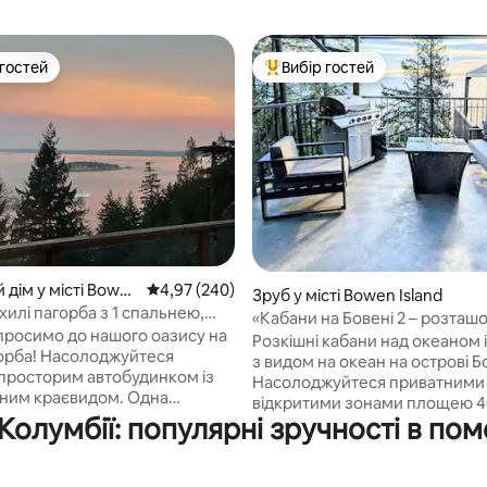
 гостей
Вибір гостей
р гостей
Топ вибір гостей
5, відгуки: 192
 дім у місті Bowe
Середня оцінка: 4,97 з 5, відгуки: 240
4,97 (240)
Зруб у місті Bowen Island
хилі пагорба з 1 спальнею,
«Кабани на Бовені 2 – розташо
піч
просимо до нашого оазису на
океаном
Розкішні кабани над океаном 
горба! Насолоджуйтеся
з видом на океан на острові Б
просторим автобудинком із
Насолоджуйтеся приватними
ним краєвидом. Одна
відкритими зонами площею 40
одна ванна кімната, плита,
 Колумбії: популярні зручності в по
футів зі столиками для багаття
холодильник, розкладний
душовими кабінами в приміще
італьня, симпатична маленька
відкритому повітрі та спокійн
овах. 5 хвилин їзди до бухти /
лісовим оточенням. Кабана 2 і