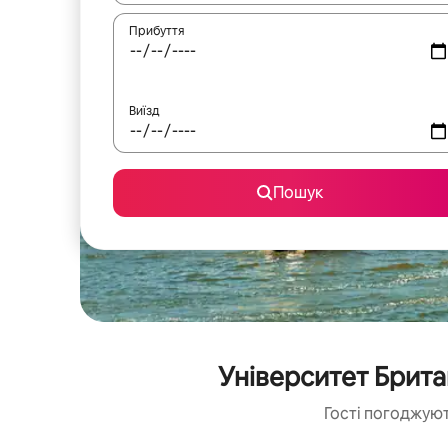
Прибуття
Виїзд
Пошук
Університет Брита
Гості погоджуют