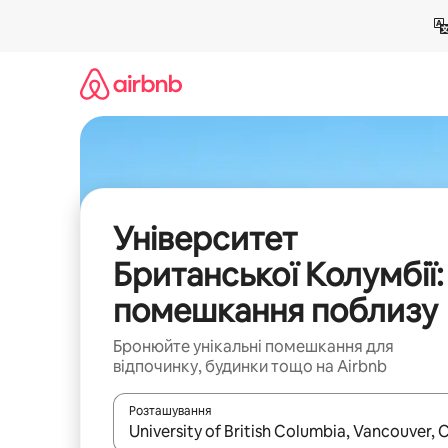
Перейти
до
вмісту
Університет
Британської Колумбії:
помешкання поблизу
Бронюйте унікальні помешкання для
відпочинку, будинки тощо на Airbnb
Розташування
Отримавши результати пошуку, використовуйте дл