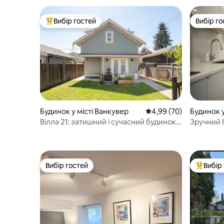
Вибір гостей
Вибір го
Топ вибір гостей
Вибір го
Будинок у місті Ванкувер
Середня оцінка: 4,99 з
4,99 (70)
Будинок у
Вілла 21: затишний і сучасний будинок
Зручний 
на вуличці
480 кв. П
Вибір гостей
Вибір
Вибір гостей
Топ вибі