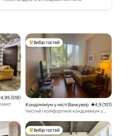
Вибір гостей
Топ вибір гостей
ередня оцінка: 4,95 з 5, відгуки: 518
4,95 (518)
езант
Кондомініум у місті Ванкувер
Середня оцінка: 4,9 з
4,9 (101)
Чистий і комфортний кондомініум у
центрі Ванкувера
Вибір гостей
Топ вибір гостей