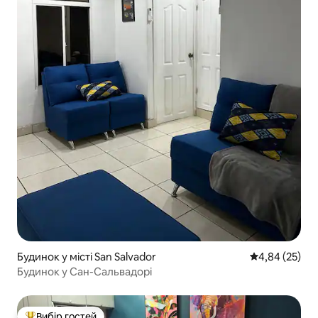
Будинок у місті San Salvador
Середня оцінк
4,84 (25)
Будинок у Сан-Сальвадорі
Вибір гостей