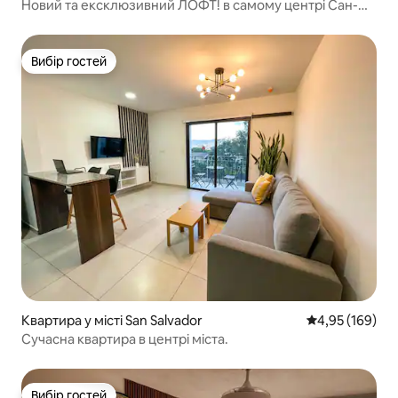
Новий та ексклюзивний ЛОФТ! в самому центрі Сан-
Беніто
Вибір гостей
Вибір гостей
Квартира у місті San Salvador
Середня оцінка
4,95 (169)
Сучасна квартира в центрі міста.
Вибір гостей