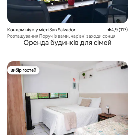
Кондомініум у місті San Salvador
Середня оцінк
4,9 (117)
Розташування Поруч із вами, чарівні заходи сонця
Оренда будинків для сімей
Вибір гостей
Вибір гостей