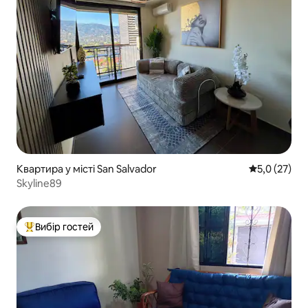
Квартира у місті San Salvador
Середня оцін
5,0 (27)
Skyline89
Вибір гостей
Топ вибір гостей