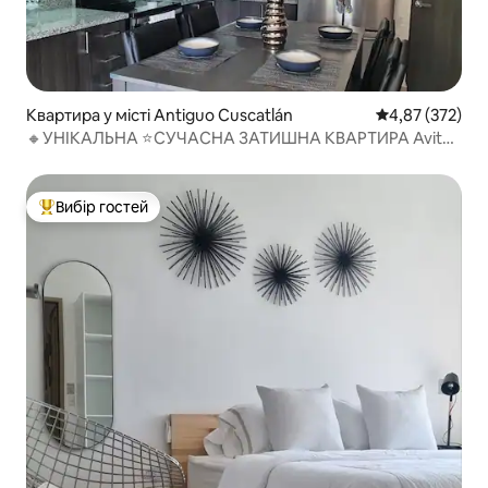
Квартира у місті Antiguo Cuscatlán
Середня оцінка
4,87 (372)
🔸️УНІКАЛЬНА ⭐СУЧАСНА ЗАТИШНА КВАРТИРА Avitat
Joy✔
Вибір гостей
Топ вибір гостей