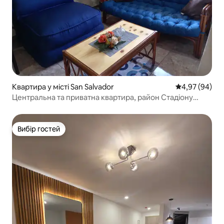
Квартира у місті San Salvador
Середня оцінка
4,97 (94)
Центральна та приватна квартира, район Стадіону
Кускатлан.
Вибір гостей
Вибір гостей