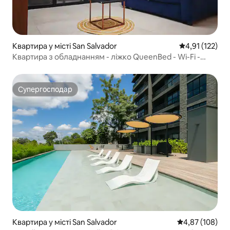
Квартира у місті San Salvador
Середня оцінка
4,91 (122)
Квартира з обладнанням - ліжко QueenBed - Wi-Fi -
тренажерний зал - робоче місце
Супергосподар
Супергосподар
Квартира у місті San Salvador
Середня оцінка
4,87 (108)