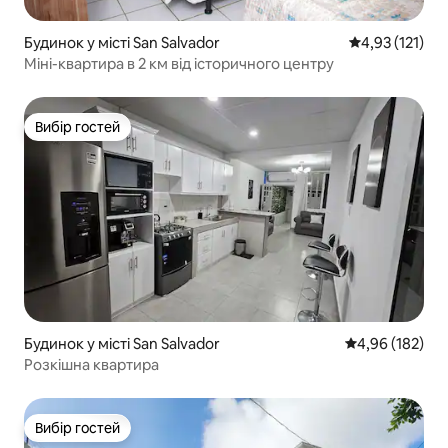
Будинок у місті San Salvador
Середня оцінка
4,93 (121)
Міні-квартира в 2 км від історичного центру
Вибір гостей
Вибір гостей
Будинок у місті San Salvador
Середня оцінка
4,96 (182)
Розкішна квартира
Вибір гостей
Вибір гостей