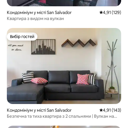
Кондомініум у місті San Salvador
Середня оцінка
4,91 (129)
Квартира з видом на вулкан
Вибір гостей
Вибір гостей
Кондомініум у місті San Salvador
Середня оцінка
4,91 (143)
Безпечна та тиха квартира з 2 спальнями | Вулкан на
заході сонця