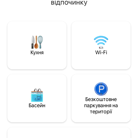
відпочинку
Оснащена 2 телевізорами,
окрему терасу, о
2 стельовими вентиляторами,
швидкий Wi-Fi, ко
холодильником, мікрохвильовою
зручності. Ідеально підходить для пар,
піччю, тостером, пральною машиною
бізнес-мандрівни
та сушаркою. Кімната з кондиціонером
кочівників, які ш
і письмовим столом. Ванна кімната з
міське місце для 
шампунем, кондиціонером, гелем для
неперевершеним 
душу та рушниками. Зручності:
доступом до всьо
невеликий тренажерний зал, робоча
запропонувати міс
Кухня
Wi-Fi
зона та дитячі ігри
Безкоштовне
Басейн
паркування на
території