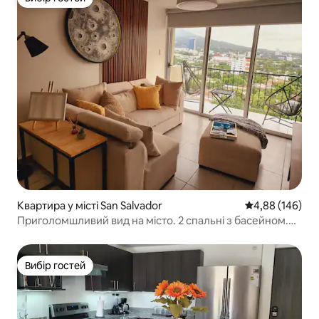
Вибір гостей
Квартира у місті San Salvador
Середня оцінка:
4,88 (146)
Приголомшливий вид на місто. 2 спальні з басейном.
Перебування на верхньому поверсі
Вибір гостей
Вибір гостей