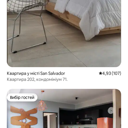
Квартира у місті San Salvador
Середня оцінка
4,93 (107)
Квартира 202, кондомініум 71.
Вибір гостей
Вибір гостей