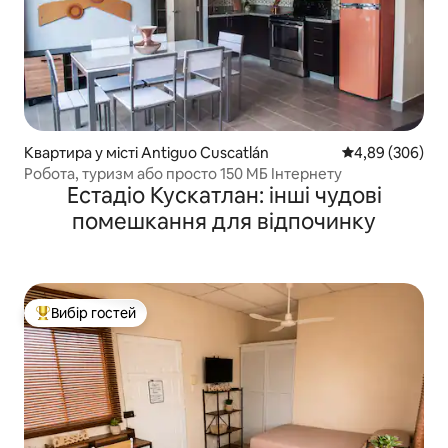
Квартира у місті Antiguo Cuscatlán
Середня оцінка:
4,89 (306)
Робота, туризм або просто 150 МБ Інтернету
Естадіо Кускатлан: інші чудові
помешкання для відпочинку
Вибір гостей
Топ вибір гостей