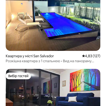
Квартира у місті San Salvador
Середня оцінка
4,83 (127)
Розкішна квартира з 1 спальнею • Вид на панораму
міста • Дуже широке двоспальне ліжко • Басейн
Вибір гостей
Вибір гостей