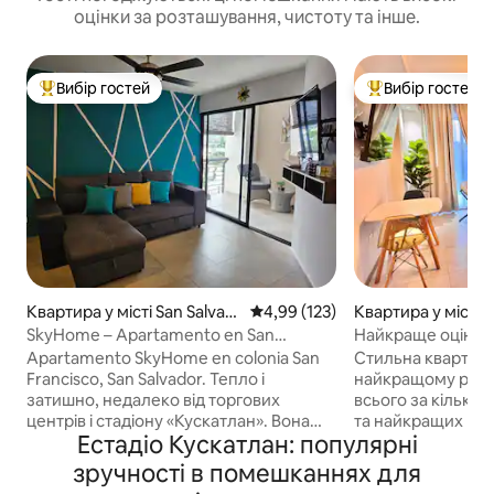
оцінки за розташування, чистоту та інше.
Вибір гостей
Вибір гостей
Топ вибір гостей
Топ вибір гостей
Квартира у місті San Salvad
Середня оцінка: 4,99 з 5, відгук
4,99 (123)
Квартира у місті S
or
or
SkyHome – Apartamento en San
Найкраще оцінен
Salvador
1 спальнею побли
Apartamento SkyHome en colonia San
Стильна квартира
Кондиціонер, балк
Francisco, San Salvador. Тепло і
найкращому райо
затишно, недалеко від торгових
всього за кілька 
центрів і стадіону «Кускатлан». Вона
та найкращих рест
Естадіо Кускатлан: популярні
пропонує 1 спальню, 1 ванну кімнату,
нічних клубів мі
1 паркувальне місце, вітальню (диван-
призначене для 
зручності в помешканнях для
ліжко), їдальню, кухню та терасу.
легкого перебув