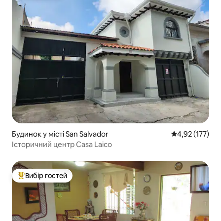
Будинок у місті San Salvador
Середня оцінка
4,92 (177)
Історичний центр Casa Laico
Вибір гостей
Топ вибір гостей