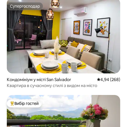
Супергосподар
Супергосподар
Кондомініум у місті San Salvador
Середня оцінка:
4,94 (268)
Квартира в сучасному стилі з видом на місто
Вибір гостей
Топ вибір гостей