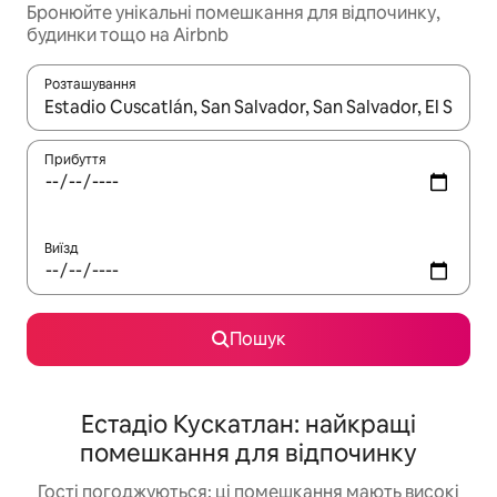
Бронюйте унікальні помешкання для відпочинку,
будинки тощо на Airbnb
Розташування
Отримавши результати пошуку, використовуйте для навігації с
Прибуття
Виїзд
Пошук
Естадіо Кускатлан: найкращі
помешкання для відпочинку
Гості погоджуються: ці помешкання мають високі