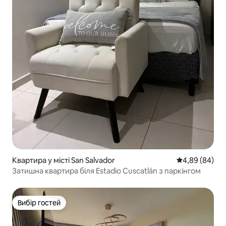
Квартира у місті San Salvador
Середня оцінка
4,89 (84)
Затишна квартира біля Estadio Cuscatlán з паркінгом
Вибір гостей
Вибір гостей