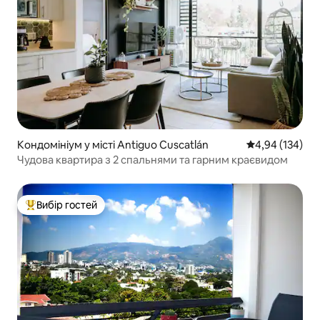
Кондомініум у місті Antiguo Cuscatlán
Середня оцінка
4,94 (134)
Чудова квартира з 2 спальнями та гарним краєвидом
Вибір гостей
Топ вибір гостей