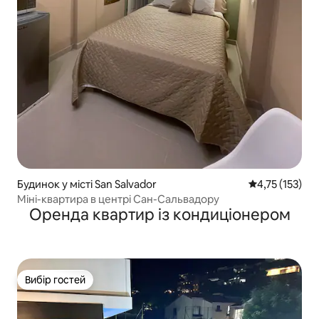
Будинок у місті San Salvador
Середня оцінка
4,75 (153)
Міні-квартира в центрі Сан-Сальвадору
Оренда квартир із кондиціонером
Вибір гостей
Вибір гостей