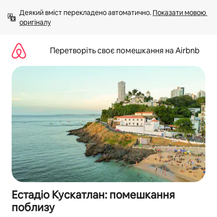
Перейти
Деякий вміст перекладено автоматично. 
Показати мовою 
до
оригіналу
вмісту
Перетворіть своє помешкання на Airbnb
Естадіо Кускатлан: помешкання
поблизу