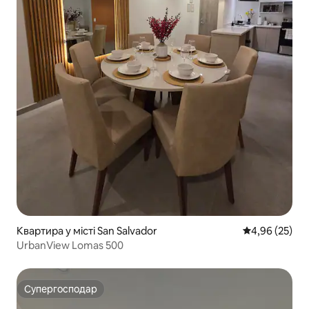
Квартира у місті San Salvador
Середня оцінк
4,96 (25)
UrbanView Lomas 500
Супергосподар
Супергосподар