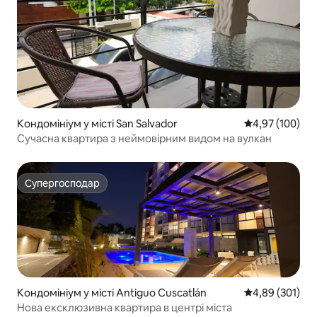
Кондомініум у місті San Salvador
Середня оцінка
4,97 (100)
Сучасна квартира з неймовірним видом на вулкан
Супергосподар
Супергосподар
Кондомініум у місті Antiguo Cuscatlán
Середня оцінка
4,89 (301)
Нова ексклюзивна квартира в центрі міста