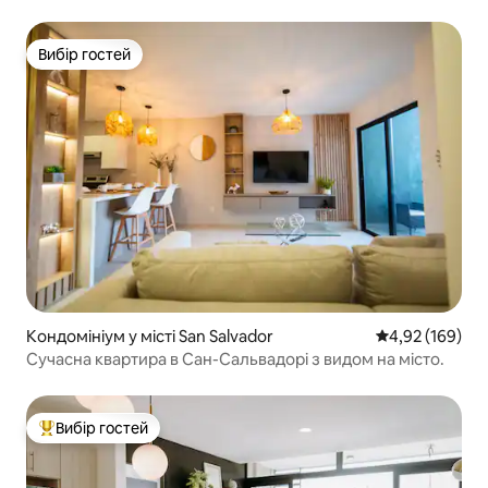
Вибір гостей
Вибір гостей
Кондомініум у місті San Salvador
Середня оцінка
4,92 (169)
Сучасна квартира в Сан-Сальвадорі з видом на місто.
Вибір гостей
Топ вибір гостей