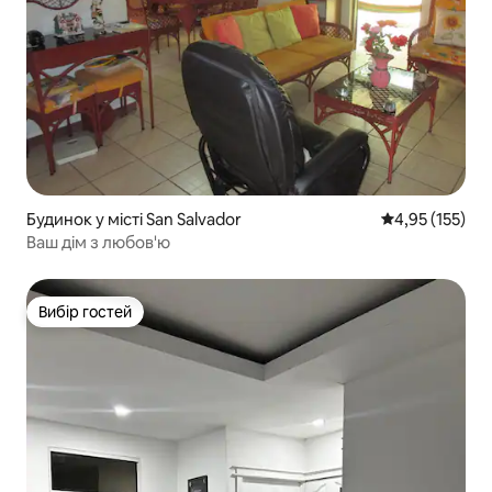
Будинок у місті San Salvador
Середня оцінка
4,95 (155)
Ваш дім з любов'ю
Вибір гостей
Вибір гостей