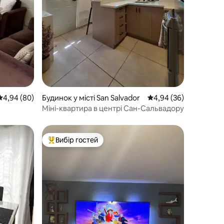
Середня оцінка: 4,94 з 5, відгуки: 80
4,94 (80)
Будинок у місті San Salvador
Середня оцінка: 4,94 з
4,94 (36)
Міні-квартира в центрі Сан-Сальвадору
Вибір гостей
Топ вибір гостей