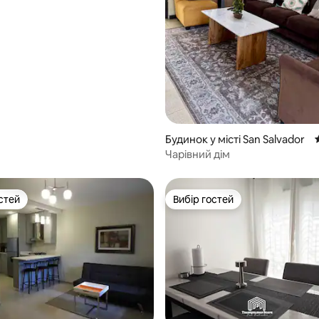
 5, відгуки: 31
Будинок у місті San Salvador
Чарівний дім
стей
Вибір гостей
стей
Вибір гостей