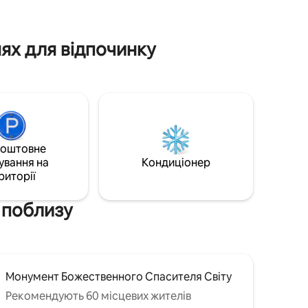
Зруб
для вашої мобільності, 3 торгові центри
ще
поблизу та ресторани. Ви можете
насолоджуватися прекрасним
ях для відпочинку
панорамним видом і чудовою погодою,
ми будемо раді допомогти вам.
коштовне
ування на
Кондиціонер
риторії
 поблизу
Монумент Божественного Спасителя Світу
Рекомендують 60 місцевих жителів