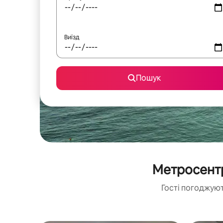
Виїзд
Пошук
Метросентр
Гості погоджуют