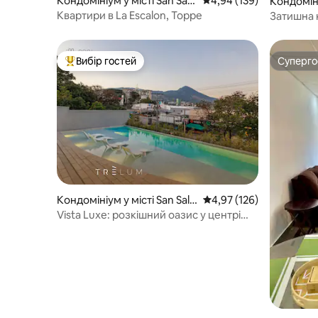
Кондомініум у місті San Salv
Середня оцінка: 4,94 з 
4,94 (139)
Кондоміні
ador
ador
Квартири в La Escalon, Торре
Затишна кв
ванні кім
Вибір гостей
Суперг
Топ вибір гостей
Суперг
Кондомініум у місті San Salv
Середня оцінка: 4,97 з 
4,97 (126)
ador
Vista Luxe: розкішний оазис у центрі
міста