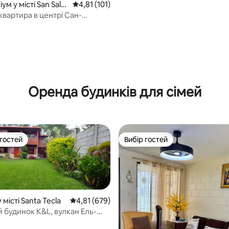
ум у місті San Salv
Середня оцінка: 4,81 з 5, відгуки: 101
4,81 (101)
квартира в центрі Сан-
ору
Оренда будинків для сімей
 гостей
Вибір гостей
р гостей
Вибір гостей
 місті Santa Tecla
Середня оцінка: 4,81 з 5, відгуки: 679
4,81 (679)
й будинок K&L, вулкан Ель-
Парк