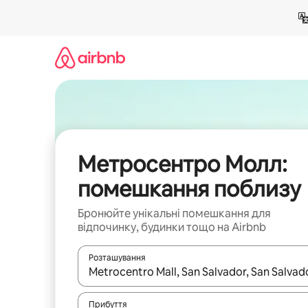
Перейти
до
вмісту
Метросентро Молл:
помешкання поблизу
Бронюйте унікальні помешкання для
відпочинку, будинки тощо на Airbnb
Розташування
Отримавши результати пошуку, використовуйте дл
Прибуття