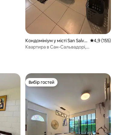
Кондомініум у місті San Salva
Середня оцінка: 4,9 з
4,9 (155)
dor
Квартира в Сан-Сальвадорі,
апартаменти Manekí
Вибір гостей
Вибір гостей