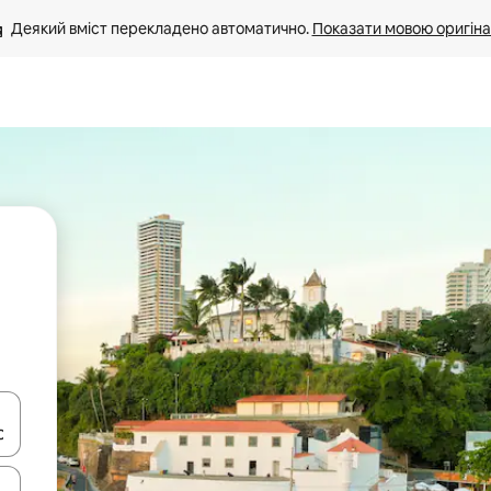
Деякий вміст перекладено автоматично. 
Показати мовою оригіна
я навігації сторінкою клавіші зі стрілками вгору та вниз або жест