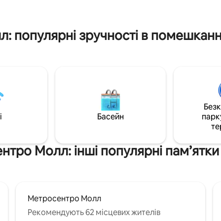
використання Доступний паркінг 
, ЦІЛОДОБОВА охорона та
спостереження 24/7 Найкра
ідеоспостереження. Інтернет
розташування для людей з
: популярні зручності в помешканн
особливими потребами Електронні
замки зелена зона для прогулянок і
відпочинку
Без
i
Басейн
парк
те
нтро Молл: інші популярні пам’ятки
Метросентро Молл
Рекомендують 62 місцевих жителів