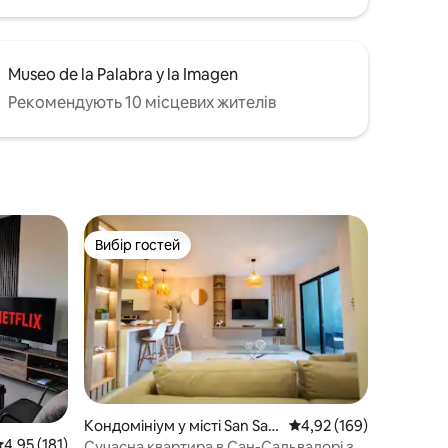
Museo de la Palabra y la Imagen
Рекомендують 10 місцевих жителів
Вибір гостей
Вибір гостей
Кондомініум у місті San Salv
Середня оцінка: 4,92 з 
4,92 (169)
ередня оцінка: 4,95 з 5, відгуки: 181
4,95 (181)
ador
Сучасна квартира в Сан-Сальвадорі з