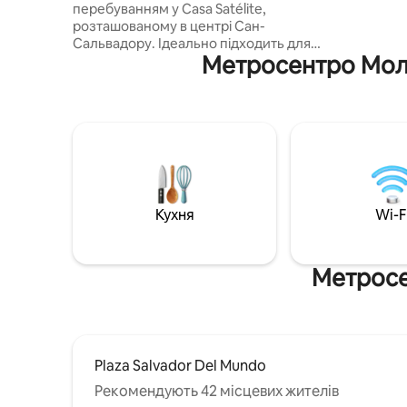
перебуванням у Casa Satélite,
парковка
розташованому в центрі Сан-
камера в
Сальвадору. Ідеально підходить для
100 МБ.
Метросентро Молл
тих, хто бажає відпочити, попрацювати
або пожити кілька днів у приватному та
безпечному середовищі. Кімната
повністю приватна, з власною ванною
кімнатою, і призначена для того, щоб
забезпечити вам комфорт і спокій
протягом усього перебування. У ньому
є: 🛏️ Зручне ліжко 🚿 Окрема ванна
кімната з гарячою водою 📶 Стабільний
Кухня
Wi-F
Wi-Fi (ідеально підходить для
дистанційної роботи) 📺 Телевізор 🔇
Тиха, спокійна обстановка. і багато
іншого...
Метросе
Plaza Salvador Del Mundo
Рекомендують 42 місцевих жителів