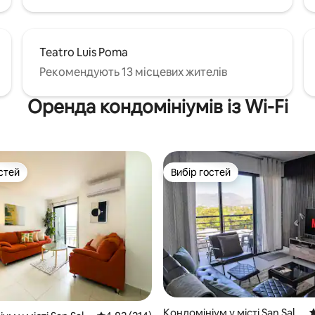
Teatro Luis Poma
Рекомендують 13 місцевих жителів
Оренда кондомініумів із Wi-Fi
стей
Вибір гостей
стей
Вибір гостей
Кондомініум у місті San Salv
С