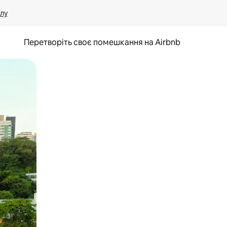
лу
Перетворіть своє помешкання на Airbnb
и дотику та гортання.