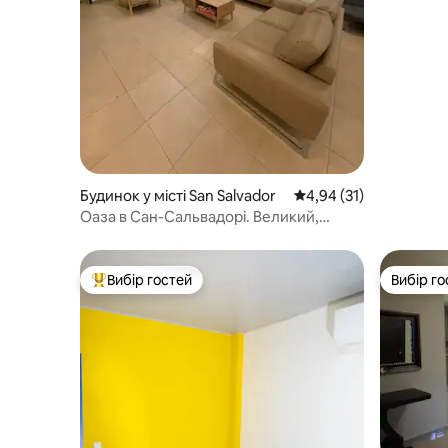
Будинок у місті San Salvador
Середня оцінка: 4,94 з
4,94 (31)
Оаза в Сан-Сальвадорі. Великий,
сучасний і комфортний
Вибір гостей
Вибір го
Топ вибір гостей
Вибір го