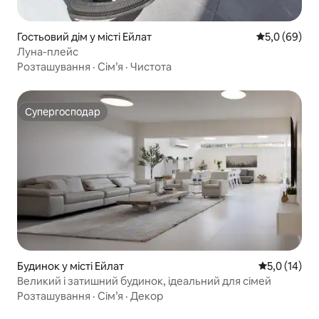
Гостьовий дім у місті Ейлат
Середня оцін
5,0 (69)
Луна-плейс
Розташування
·
Сім’я
·
Чистота
Супергосподар
Супергосподар
Будинок у місті Ейлат
Середня оцін
5,0 (14)
Великий і затишний будинок, ідеальний для сімей
Розташування
·
Сім’я
·
Декор