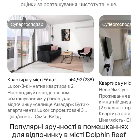
оцінки за розташування, чистоту та інше.
Супергосподар
Супергосподар
Супергосподар
Супергосподар
Квартира у місті Ейлат
Середня оцінка: 4,92 з 5, відгук
4,92 (238)
Квартира у місті 
Luxor-3-кімнатна квартира з 2
Неве Ям Суф - го
балконами в 5 хвилинах від пляжу
Насолоджуйтеся ідеальним
преміум-класу в 
Проживання висок
розташуванням у районі для
кімнатній дизайн
відпочинку «селище Амадар»: Бутик-
(2 спальні + прост
апартаменти Luxor спроектовані 3
Квартира повністю
кімнати за 75 метрів з приватною
Ціна/якість
·
Сім’я
·
Виїзд
власна сонячна т
Ціна/якість
·
Сім’я
парковкою, головними
Популярні зручності в помешканнях
приголомшливим
апартаментами,безпечною кімнатою
краєвидом на Ейлатс
для відпочинку в місті Dolphin Reef
(прихистком), просторою вітальнею та
гості мають повн