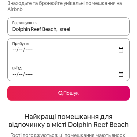
Знаходьте та бронюйте унікальні помешкання на
Airbnb
Розташування
Отримавши результати пошуку, використовуйте для навігації с
Прибуття
Виїзд
Пошук
Найкращі помешкання для
відпочинку в місті Dolphin Reef Beach
Гості погоджуються: ці помешкання мають високі