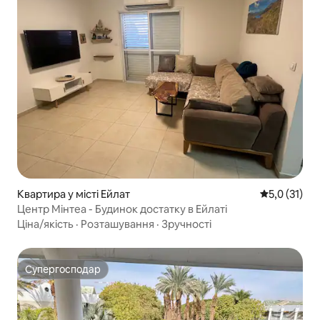
Квартира у місті Ейлат
Середня оцін
5,0 (31)
Центр Мінтеа - Будинок достатку в Ейлаті
Ціна/якість
·
Розташування
·
Зручності
Супергосподар
Супергосподар