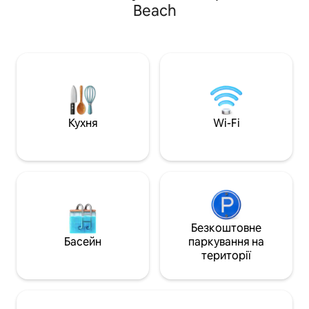
повністю обладнаною кухнею. 5
Beach
будівлі, зокрема:
хвилин ходьби від пляжу в Ейлаті та від
підігрівом – для 
центру міста, де він розташований -
будь-яку пору рок
торговий центр перед морем,
релаксаційний ко
набережна , морські пам 'ятки та
волога сауна для 
розважальні місця з ресторанами. 2
релаксації. Повн
сонячні балкони з видом на море. 2
тренажерний зал
ванні кімнати з туалетом (головний
свій спортивний 
апартамент) Розташований у
відпустці. Квартира розташована в
красивому і затишному районі з
Кухня
Wi-Fi
чудовому місці в ц
сусіднім супермаркетом. Вміщує до 7
легко дістатися 
гостей. Пропонує всі необхідні
центрів Ейлата, п
зручності для ідеального відпочинку в
центрів, водноча
курортному місті Ізраїль. Ідеально
панує затишна та
підходить для друзів, пар і сімей
Безкоштовне
Басейн
паркування на
території