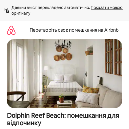
Перейти
Деякий вміст перекладено автоматично. 
Показати мовою 
до
оригіналу
вмісту
Перетворіть своє помешкання на Airbnb
Dolphin Reef Beach: помешкання для
відпочинку