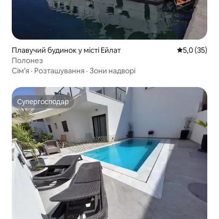
Плавучий будинок у місті Ейлат
Середня оцін
5,0 (35)
Полонез
Сім’я
·
Розташування
·
Зони надворі
Супергосподар
Супергосподар