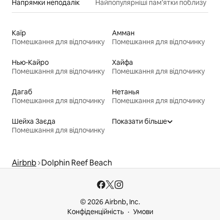
Напрямки неподалік
Найпопулярніші пам’ятки поблизу
Каїр
Амман
Помешкання для відпочинку
Помешкання для відпочинку
Нью-Кайро
Хайфа
Помешкання для відпочинку
Помешкання для відпочинку
Дагаб
Нетанья
Помешкання для відпочинку
Помешкання для відпочинку
Шейха Заєда
Показати більше
Помешкання для відпочинку
Airbnb
Dolphin Reef Beach
© 2026 Airbnb, Inc.
Конфіденційність
Умови