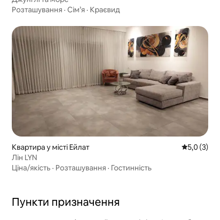
Розташування
·
Сім’я
·
Краєвид
Квартира у місті Ейлат
Середня оці
5,0 (3)
Лін LYN
Ціна/якість
·
Розташування
·
Гостинність
Пункти призначення