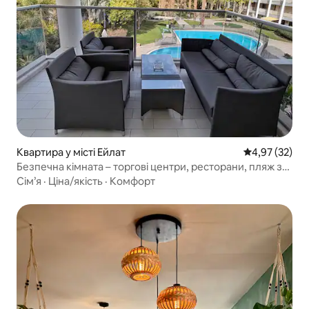
Квартира у місті Ейлат
Середня оцінк
4,97 (32)
Безпечна кімната – торгові центри, ресторани, пляж за
5–10 хвилин
Сім’я
·
Ціна/якість
·
Комфорт