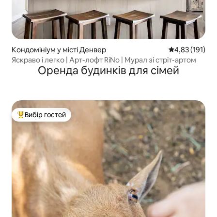
Кондомініум у місті Денвер
Середня оцінка
4,83 (191)
Яскраво і легко | Арт-лофт RiNo | Мурал зі стріт-артом
Оренда будинків для сімей
Вибір гостей
Топ вибір гостей