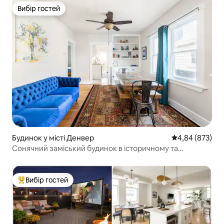
Вибір гостей
Вибір гостей
Будинок у місті Денвер
Середня оцінка:
4,84 (873)
Сонячний заміський будинок в історичному та
модному районі Лоу-Хай
Вибір гостей
Топ вибір гостей