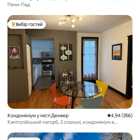
Пенн-Пад
Вибір гостей
Топ вибір гостей
Кондомініум у місті Денвер
Середня оцінка:
4,94 (356)
Капітолійський пагорб, 2 спальні, кондомініум в
історичній будівлі