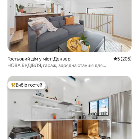
Гостьовий дім у місті Денвер
Середня оці
5 (205)
НОВА БУДІВЛЯ, гараж, зарядна станція для
електромобіля L2, сучасна розкіш
Вибір гостей
Топ вибір гостей