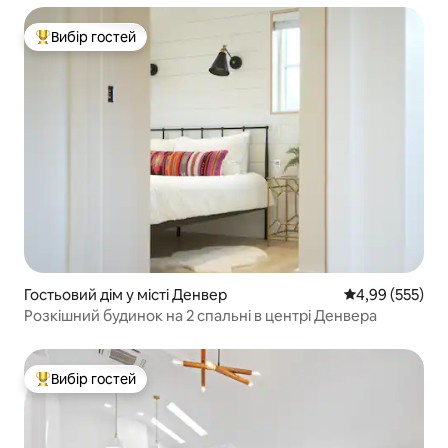
Вибір гостей
Топ вибір гостей
Гостьовий дім у місті Денвер
Середня оцінка:
4,99 (555)
Розкішний будинок на 2 спальні в центрі Денвера
Вибір гостей
Топ вибір гостей