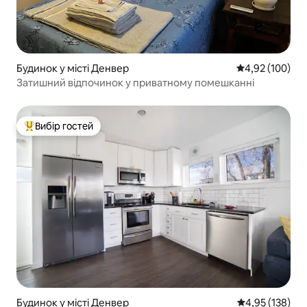
Будинок у місті Денвер
Середня оцінка
4,92 (100)
Затишний відпочинок у приватному помешканні
Вибір гостей
Топ вибір гостей
Будинок у місті Денвер
Середня оцінка
4,95 (138)