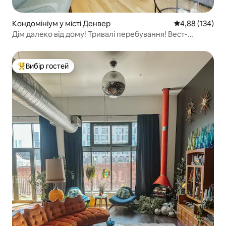
Кондомініум у місті Денвер
Середня оцінка
4,88 (134)
Дім далеко від дому! Тривалі перебування! Вест-
Гайлендс
Вибір гостей
Топ вибір гостей