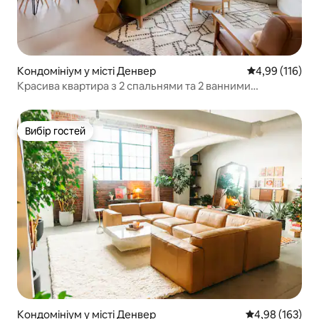
Кондомініум у місті Денвер
Середня оцінка
4,99 (116)
Красива квартира з 2 спальнями та 2 ванними
кімнатами в ідеальному місці в центрі міста
Вибір гостей
Вибір гостей
Кондомініум у місті Денвер
Середня оцінка
4,98 (163)