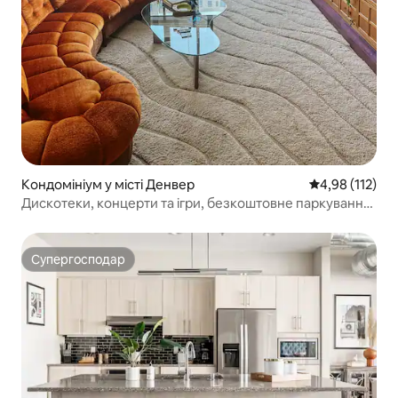
Кондомініум у місті Денвер
Середня оцінка
4,98 (112)
Дискотеки, концерти та ігри, безкоштовне паркування
в центрі міста
Супергосподар
Супергосподар