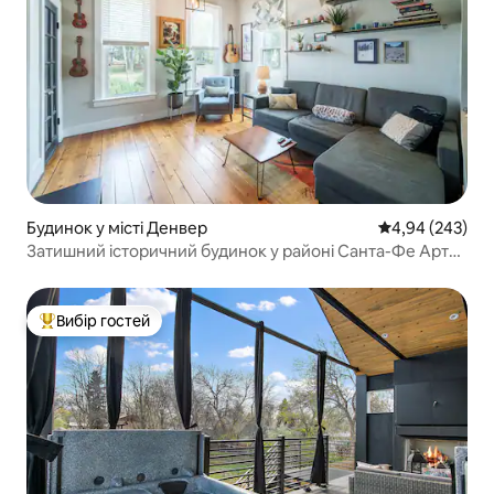
Будинок у місті Денвер
Середня оцінка:
4,94 (243)
Затишний історичний будинок у районі Санта-Фе Арт
Дістрікт
Вибір гостей
Топ вибір гостей