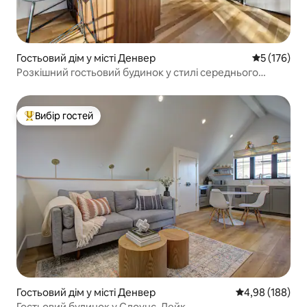
Гостьовий дім у місті Денвер
Середня оці
5 (176)
Розкішний гостьовий будинок у стилі середнього
модерну з 2 спальнями – Слоанс-Лейк
Вибір гостей
Топ вибір гостей
Гостьовий дім у місті Денвер
Середня оцінка:
4,98 (188)
Гостьовий будинок у Слоунс-Лейк