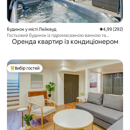
Будинок у місті Лейквуд
Середня оцінка:
4,99 (292)
Гостьовий будинок із гідромасажною ванною та
Оренда квартир із кондиціонером
лаунжем str23-060
Вибір гостей
Топ вибір гостей