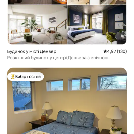
Будинок у місті Денвер
Середня оцінка
4,97 (130)
Розкішний будинок у центрі Денвера з епічною
терасою на даху
Вибір гостей
Топ вибір гостей