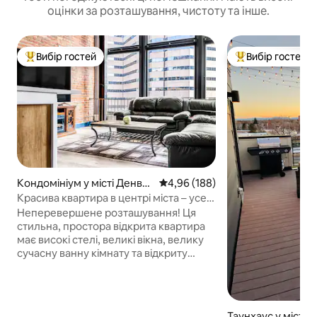
оцінки за розташування, чистоту та інше.
Вибір гостей
Вибір гостей
Топ вибір гостей
Топ вибір гостей
Кондомініум у місті Денве
Середня оцінка: 4,96 з 5, відгук
4,96 (188)
р
Красива квартира в центрі міста – усе в
пішій доступності
Неперевершене розташування! Ця
стильна, простора відкрита квартира
має високі стелі, великі вікна, велику
сучасну ванну кімнату та відкриту
цеглу 1800-х років, що поєднує в собі
історичний шарм із сучасним
комфортом. За кілька кроків від
ресторанів, магазинів і розваг і всього в
Таунхаус у місті 