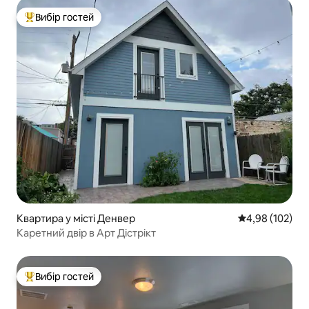
Вибір гостей
Топ вибір гостей
Квартира у місті Денвер
Середня оцінка
4,98 (102)
Каретний двір в Арт Дістрікт
Вибір гостей
Топ вибір гостей