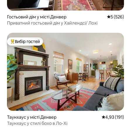
Гостьовий дім у місті Денвер
Середня оці
5 (526)
Приватний гостьовий дім у Хайлендсі/ Лохі
Вибір гостей
Топ вибір гостей
Таунхаус у місті Денвер
Середня оцінка
4,93 (191)
Таунхаус у стилі бохо в Ло-Хі