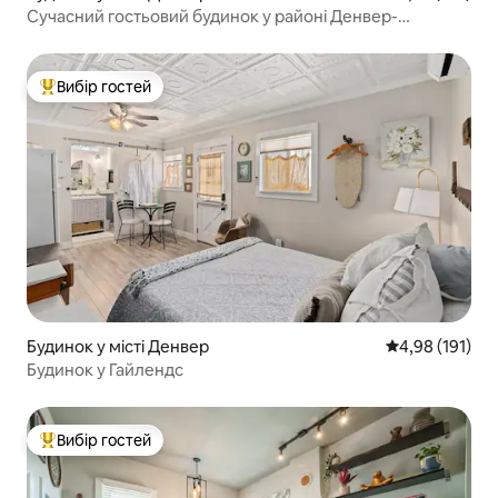
Сучасний гостьовий будинок у районі Денвер-
Гайлендс
Вибір гостей
Топ вибір гостей
Будинок у місті Денвер
Середня оцінка
4,98 (191)
Будинок у Гайлендс
Вибір гостей
Топ вибір гостей