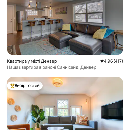
Квартира у місті Денвер
Середня оцінка
4,96 (417)
Наша квартира в районі Саннісайд, Денвер
Вибір гостей
Топ вибір гостей