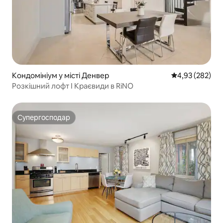
Кондомініум у місті Денвер
Середня оцінка:
4,93 (282)
Розкішний лофт I Краєвиди в RiNO
Супергосподар
Супергосподар