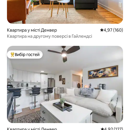
Квартира у місті Денвер
Середня оцінка
4,97 (160)
Квартира на другому поверсі в Гайлендсі
Вибір гостей
Топ вибір гостей
Квартира у місті Денвер
Середня оцінка
4,92 (127)