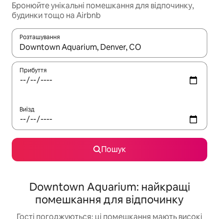
Бронюйте унікальні помешкання для відпочинку,
будинки тощо на Airbnb
Розташування
Отримавши результати пошуку, використовуйте для навігації с
Прибуття
Виїзд
Пошук
Downtown Aquarium: найкращі
помешкання для відпочинку
Гості погоджуються: ці помешкання мають високі