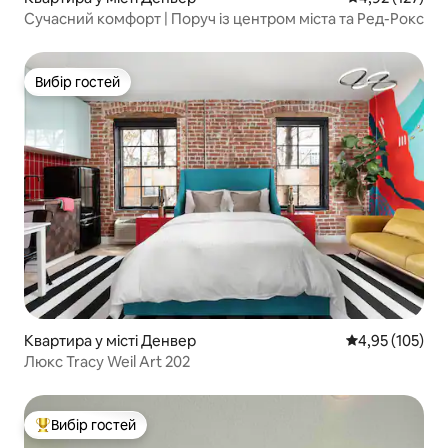
Сучасний комфорт | Поруч із центром міста та Ред-Рокс
Вибір гостей
Вибір гостей
Квартира у місті Денвер
Середня оцінка
4,95 (105)
Люкс Tracy Weil Art 202
Вибір гостей
Топ вибір гостей