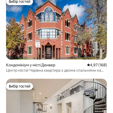
Вибір гостей
Вибір гостей
Кондомініум у місті Денвер
Середня оцінка
4,97 (168)
Центр міста! Чарівна квартира з двома спальнями на
першому поверсі.
Вибір гостей
Вибір гостей