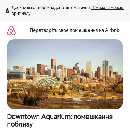
Перейти
Деякий вміст перекладено автоматично. 
Показати мовою 
до
оригіналу
вмісту
Перетворіть своє помешкання на Airbnb
Downtown Aquarium: помешкання
поблизу