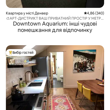
Квартира у місті Денвер
Середня оцінка:
4,86 (340)
🎨АРТ-ДИСТРИКТ ВАШ ПРИВАТНИЙ ПРОСТІР У МЕТРО
Downtown Aquarium: інші чудові
DNVR!🎨
помешкання для відпочинку
Вибір гостей
Топ вибір гостей