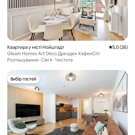
Квартира у місті Нойштадт
Середня оцін
5,0 (26)
Gleam Homes Art Déco Дрезден ХафенСіті
Розташування
·
Сім’я
·
Чистота
Вибір гостей
Вибір гостей