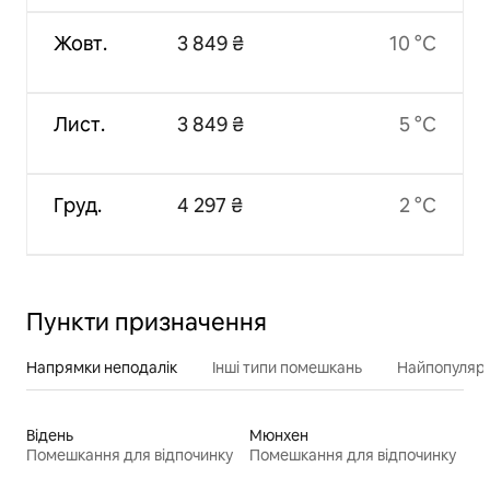
Жовт.
3 849 ₴
10 °C
Лист.
3 849 ₴
5 °C
Груд.
4 297 ₴
2 °C
Пункти призначення
Напрямки неподалік
Інші типи помешкань
Найпопулярн
Відень
Мюнхен
Помешкання для відпочинку
Помешкання для відпочинку