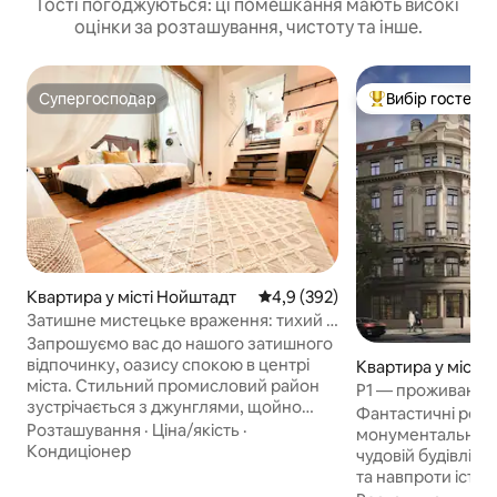
Гості погоджуються: ці помешкання мають високі
оцінки за розташування, чистоту та інше.
Супергосподар
Вибір гостей
Супергосподар
Топ вибір гостей
Квартира у місті Нойштадт
Середня оцінка: 4,9 з 5, відгук
4,9 (392)
Затишне мистецьке враження: тихий і
спокійний відпочинок
Запрошуємо вас до нашого затишного
відпочинку, оазису спокою в центрі
Квартира у місті
міста. Стильний промисловий район
P1 — проживання 
зустрічається з джунглями, щойно
Фантастичні рези
привітаний старим. Ваше помешкання
Розташування
·
Ціна/якість
·
монументально в
розташоване недалеко від Ельби в
Кондиціонер
чудовій будівлі - The P
задньому будинку з квітковою зоною
та навпроти істор
на середземноморському відкритому