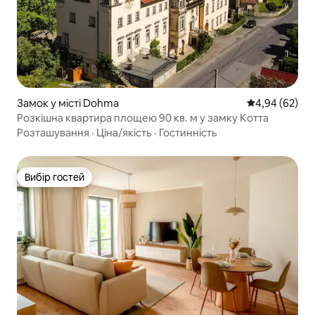
Замок у місті Dohma
Середня оцінка
4,94 (62)
Розкішна квартира площею 90 кв. м у замку Котта
Розташування
·
Ціна/якість
·
Гостинність
Вибір гостей
Вибір гостей