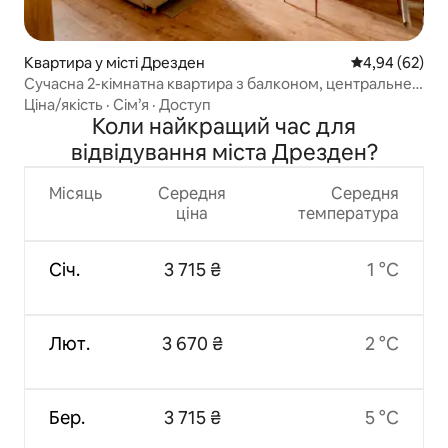
Квартира у місті Дрезден
Середня оцінка
4,94 (62)
Сучасна 2-кімнатна квартира з балконом, центральне
розташування
Ціна/якість
·
Сім’я
·
Доступ
Коли найкращий час для
відвідування міста Дрезден?
Місяць
Середня
Середня
ціна
температура
Січ.
3 715 ₴
1 °C
Лют.
3 670 ₴
2 °C
Бер.
3 715 ₴
5 °C