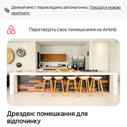
Перейти
Деякий вміст перекладено автоматично. 
Показати мовою 
до
оригіналу
вмісту
Перетворіть своє помешкання на Airbnb
Дрезден: помешкання для
відпочинку