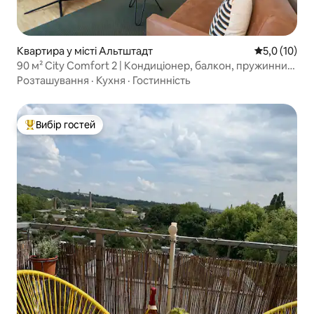
Квартира у місті Альтштадт
Середня оцін
5,0 (10)
90 м² City Comfort 2 | Кондиціонер, балкон, пружинний
матрац
Розташування
·
Кухня
·
Гостинність
Вибір гостей
Топ вибір гостей