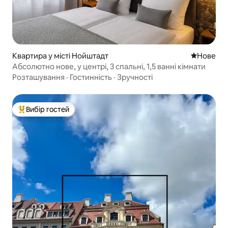
Квартира у місті Нойштадт
Нове місц
Нове
Абсолютно нове, у центрі, 3 спальні, 1,5 ванні кімнати
Розташування
·
Гостинність
·
Зручності
Вибір гостей
Топ вибір гостей