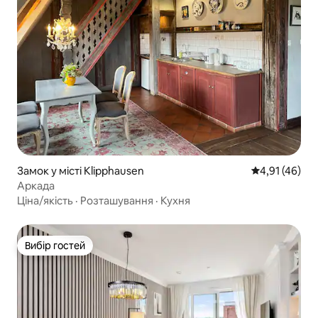
Замок у місті Klipphausen
Середня оцінк
4,91 (46)
Аркада
Ціна/якість
·
Розташування
·
Кухня
Вибір гостей
Вибір гостей