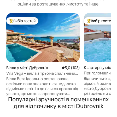
оцінки за розташування, чистоту та інше.
Вибір гостей
Вибір гостей
Топ вибір гостей
Топ вибір гостей
Квартира у місті 
Вілла у місті Дубровнік
Середня оцінка: 5,0 з 5, відгук
5,0 (103)
Приголомшливі к
Villa Vega – вілла з трьома спальнями
апартаментах Div
та басейном
Відпочиньте в див
Вілла Вега ідеально розташована,
зірковій резиденц
оскільки вона знаходиться недалеко
місто Дубровник
від міських стін і в декількох кроках від
резиденція з суч
усього, що може запропонувати
Популярні зручності в помешканнях
повністю обладн
Дубровник, незалежно від того, чи
їдальнею. 3 спальн
цікавить вас історичне Старе місто та
для відпочинку в місті Dubrovnik
можуть розмістит
його багато пам 'яток, чи купатися на
Особливістю квар
середземноморському сонці та в