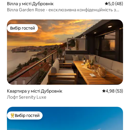
Вілла у місті Дубровнік
Середня оцін
5,0 (48)
Вілла Garden Rose - ексклюзивна конфіденційність з
видом на море
Вибір гостей
Вибір гостей
Квартира у місті Дубровнік
Середня оцінк
4,98 (53)
Лофт Serenity Luxe
Вибір гостей
Топ вибір гостей