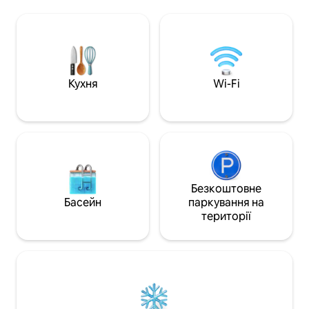
тераса з джакузі
кришталево чистому Адріатичному
ванною та зоною 
морі. Вілла Вега, красива вілла з
життя в приміщен
трьома спальнями, має приватний
повітрі та відпуст
відкритий басейн та мебльовану
розпочатися. Але
терасу з видом на Адріатичне море, з
хвилинах ходьби 
якої відкривається захватывающий вид
ви опинитеся на г
на історичний Дубровник. Гості можуть
Кухня
Wi-Fi
Страдуна та всіх 
відпочивати в саду, обладнаному
барів і ресторанів
засобами для барбекю та обідньою
зоною на відкритому повітрі під
перголою. Передбачені шезлонги.
Пральні майданчики складаються з
пральної машини та сушарки.
Безкоштовне
Басейн
паркування на
території