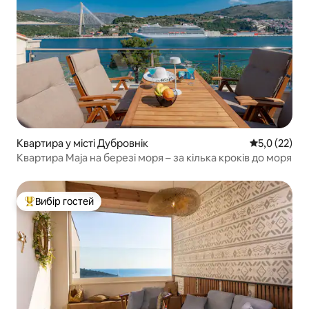
Квартира у місті Дубровнік
Середня оцін
5,0 (22)
Квартира Maja на березі моря – за кілька кроків до моря
Вибір гостей
Топ вибір гостей