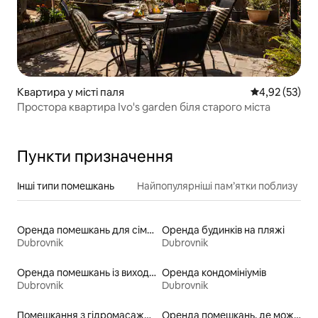
Квартира у місті паля
Середня оцінк
4,92 (53)
Простора квартира Ivo's garden біля старого міста
Пункти призначення
Інші типи помешкань
Найпопулярніші пам’ятки поблизу
Оренда помешкань для сімей
Оренда будинків на пляжі
Dubrovnik
Dubrovnik
Оренда помешкань із виходом до пляжу
Оренда кондомініумів
Dubrovnik
Dubrovnik
Помешкання з гідромасажною ванною
Оренда помешкань, де можна перебувати з домашніми тваринами