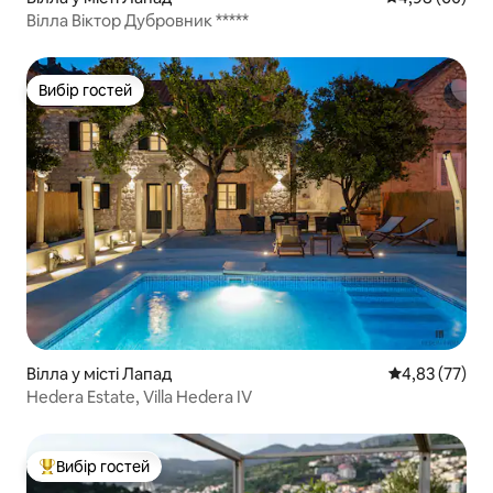
Вілла Віктор Дубровник *****
Вибір гостей
Вибір гостей
Вілла у місті Лапад
Середня оцінк
4,83 (77)
Hedera Estate, Villa Hedera IV
Вибір гостей
Топ вибір гостей