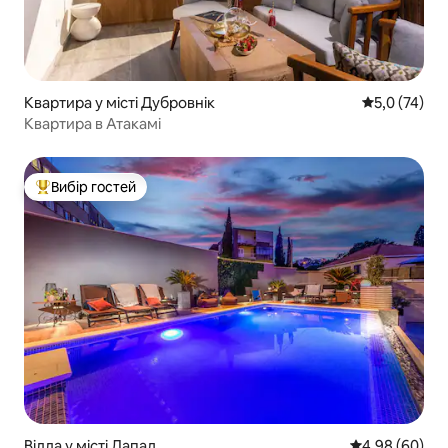
Квартира у місті Дубровнік
Середня оцін
5,0 (74)
Квартира в Атакамі
Вибір гостей
Топ вибір гостей
Вілла у місті Лапад
Середня оцінка
4,98 (60)