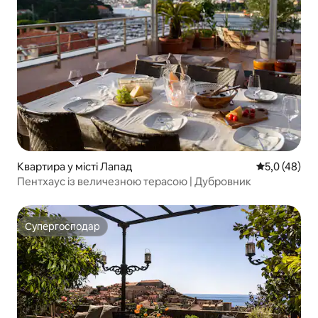
Квартира у місті Лапад
Середня оцін
5,0 (48)
Пентхаус із величезною терасою | Дубровник
Супергосподар
Супергосподар