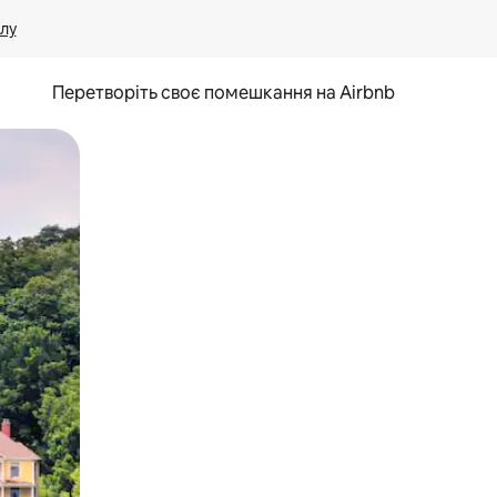
лу
Перетворіть своє помешкання на Airbnb
и дотику та гортання.