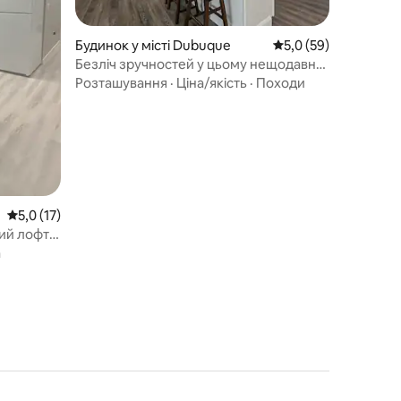
Будинок у місті Dubuque
Середня оцінка: 5,0 з
5,0 (59)
Безліч зручностей у цьому нещодавно
оновленому помешканні!
Розташування
·
Ціна/якість
·
Походи
Середня оцінка: 5,0 з 5, відгуки: 17
5,0 (17)
ний лофт
а