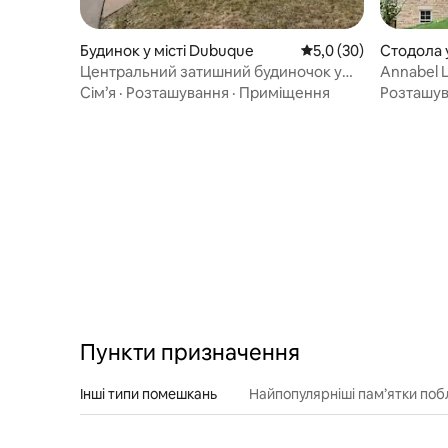
Будинок у місті Dubuque
Середня оцінка: 5,0 з
5,0 (30)
Стодола 
Центральний затишний будиночок у
Annabel L
сільській місцевості
відпочин
Сім’я
·
Розташування
·
Приміщення
Розташу
Пункти призначення
Інші типи помешкань
Найпопулярніші пам’ятки поб