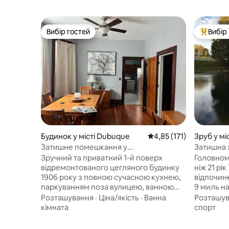
Вибір гостей
Вибір
Вибір гостей
Топ вибі
Будинок у місті Dubuque
Середня оцінка: 4,85 з 
4,85 (171)
Зруб у мі
Затишне помешкання у
Затишна х
вікторіанському стилі біля коледжів із
Зручний та приватний 1-й поверх
Головном
повністю обладнаною кухнею
відремонтованого цегляного будинку
ніж 21 рі
1906 року з повною сучасною кухнею,
відпочинку т
паркуванням поза вулицею, ванною
9 миль на
кімнатою та достатнім простором.
виноробе
Розташування
·
Ціна/якість
·
Ванна
Розташу
Чудове розташування: - поруч із
курорту 
кімната
спорт
центром Five Flags, ресторанами,
Бронюват
місцями проведення заходів та
21 року. Затишна хатинка та ставок