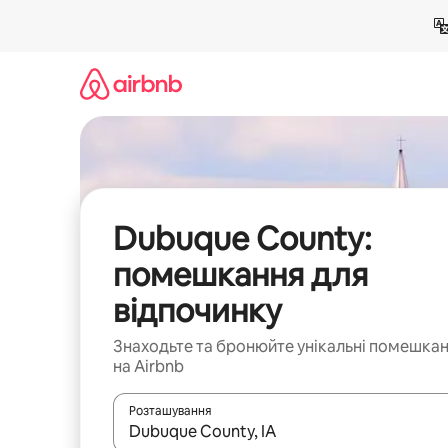
Перейти
до
вмісту
Dubuque County:
помешкання для
відпочинку
Знаходьте та бронюйте унікальні помешка
на Airbnb
Розташування
Отримавши результати пошуку, використовуйте дл