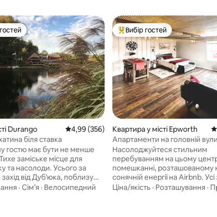
 гостей
Вибір гостей
р гостей
Топ вибір гостей
5, відгуки: 171
сті Durango
Середня оцінка: 4,99 з 5, відгуки: 356
4,99 (356)
Квартира у місті Epworth
С
атина біля ставка
Апартаменти на головній вули
у гостю має бути не менше
Насолоджуйтеся стильним
к Тихе заміське місце для
перебуванням на цьому цент
а насолоди. Усього за
помешканні, розташованому 
 захід від Дуб'юка, поблизу
сонячній енергії на Airbnb. Усі
нь, історичної стежки та
помешкання в сільській місцев
вання
·
Сім’я
·
Велосипедний
Ціна/якість
·
Розташування
·
П
Sundown Mountain Resort.
Справжня дерев 'яна стіна та 
и можуть особи віком від
стеля. Електричний камін, 65-
дюймовий смарт-телевізор, п