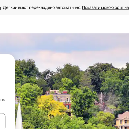
Деякий вміст перекладено автоматично. 
Показати мовою оригіна
ння
я навігації сторінкою клавіші зі стрілками вгору та вниз або жест