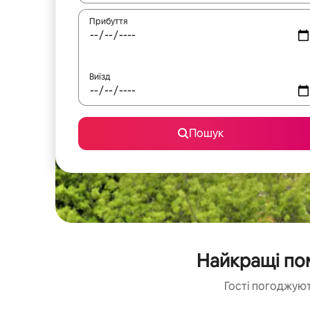
Прибуття
Виїзд
Пошук
Найкращі пом
Гості погоджуют