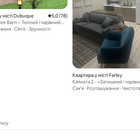
 5, відгуки: 30
у місті Dubuque
Середня оцінка: 5,0 з 5, відгуки: 78
5,0 (78)
ee Barn ~ Теплий і чарівний
ок!
вання
·
Сім’я
·
Зручності
Квартира у місті Farley
Кімната 2 – «Затишний і чарів
мрій»
Сім’я
·
Розташування
·
Чистот
лизу