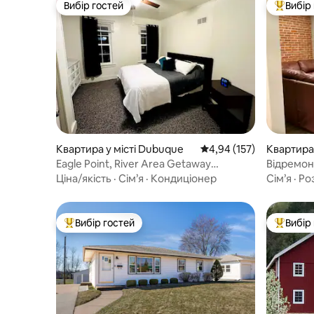
Вибір гостей
Вибір
Вибір гостей
Топ вибі
Квартира у місті Dubuque
Середня оцінка: 4,94 з 
4,94 (157)
Квартира 
нтр
Eagle Point, River Area Getaway
Відремон
2 спальні 1 ванна кімната
центрі м
Ціна/якість
·
Сім’я
·
Кондиціонер
Сім’я
·
Ро
Вибір гостей
Вибір
Топ вибір гостей
Топ вибі