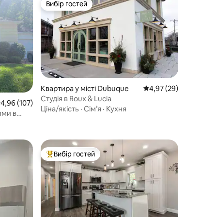
Вибір гостей
Вибір гостей
Квартира у місті Dubuque
Середня оцінка: 4,97 з
4,97 (29)
Студія в Roux & Lucia
ередня оцінка: 4,96 з 5, відгуки: 107
4,96 (107)
Ціна/якість
·
Сім’я
·
Кухня
ями в
Вибір гостей
Топ вибір гостей