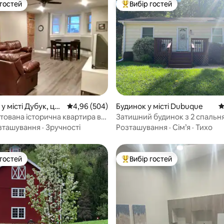
 гостей
Вибір гостей
р гостей
Топ вибір гостей
5, відгуки: 157
у місті Дубук, це
Середня оцінка: 4,96 з 5, відгуки: 504
4,96 (504)
Будинок у місті Dubuque
С
тована історична квартира в
Затишний будинок з 2 спальн
іста Дюб’юк
центрі Дубьюка
зташування
·
Зручності
Розташування
·
Сім’я
·
Тихо
 гостей
Вибір гостей
р гостей
Топ вибір гостей