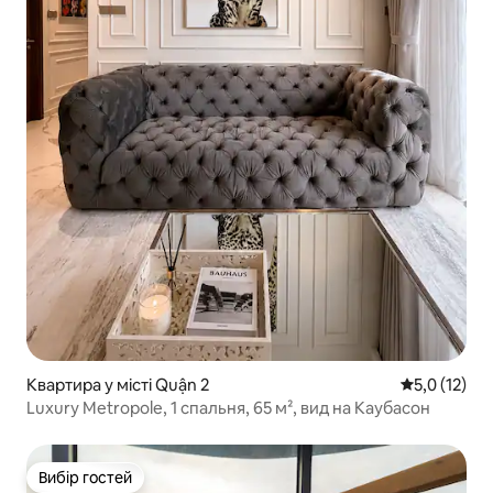
Квартира у місті Quận 2
Середня оцін
5,0 (12)
Luxury Metropole, 1 спальня, 65 м², вид на Каубасон
Вибір гостей
Вибір гостей