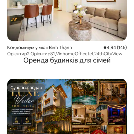
Кондомініум у місті Bình Thạnh
Середня оцінка
4,94 (145)
Орієнтир2,Орієнтир81,VinhomeOfficetel,24thCityView
Оренда будинків для сімей
Супергосподар
Супергосподар