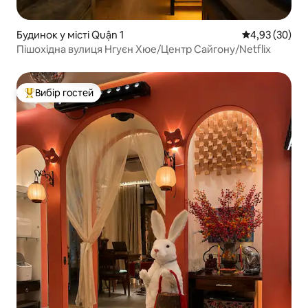
Будинок у місті Quận 1
Середня оцінк
4,93 (30)
Пішохідна вулиця Нгуєн Хюе/Центр Сайгону/Netflix
Вибір гостей
Топ вибір гостей