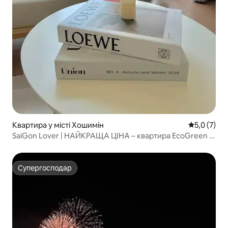
Квартира у місті Хошимін
Середня оці
5,0 (7)
SaiGon Lover | НАЙКРАЩА ЦІНА – квартира EcoGreen із
2 спальнями
Супергосподар
Супергосподар