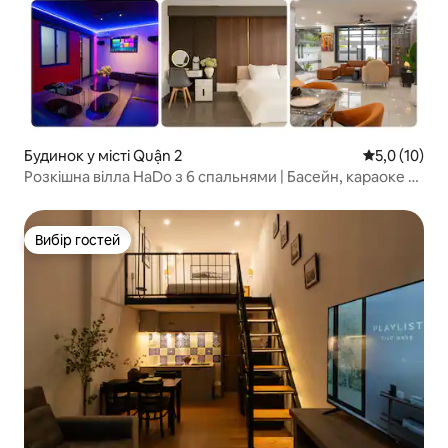
Будинок у місті Quận 2
Середня оцін
5,0 (10)
Розкішна вілла HaDo з 6 спальнями | Басейн, караоке та
джакузі
Вибір гостей
Вибір гостей