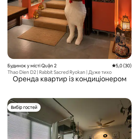
Будинок у місті Quận 2
Середня оцін
5,0 (30)
Thao Dien D2 | Rabbit Sacred Ryokan | Дуже тихо
Оренда квартир із кондиціонером
Вибір гостей
Вибір гостей