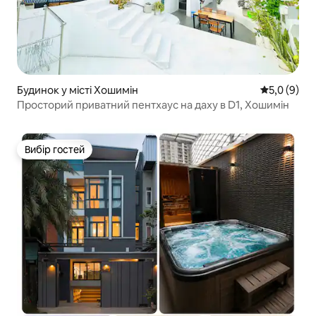
Будинок у місті Хошимін
Середня оці
5,0 (9)
Просторий приватний пентхаус на даху в D1, Хошимін
Вибір гостей
Вибір гостей