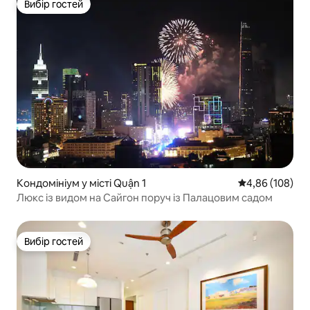
Вибір гостей
Вибір гостей
Кондомініум у місті Quận 1
Середня оцінка:
4,86 (108)
Люкс із видом на Сайгон поруч із Палацовим садом
Вибір гостей
Вибір гостей