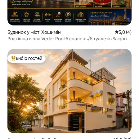
Будинок у місті Хошимін
Середня оці
5,0 (4)
Розкішна вілла Veder Pool 6 спалень/6 туалетів Saigon
Central
Вибір гостей
Топ вибір гостей