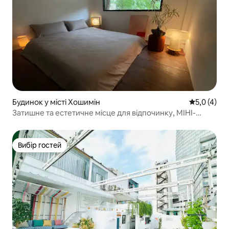
Будинок у місті Хошимін
Середня оці
5,0 (4)
Затишне та естетичне місце для відпочинку, МІНІ-
ЛОФТ • D1 Центр міста
Вибір гостей
Вибір гостей