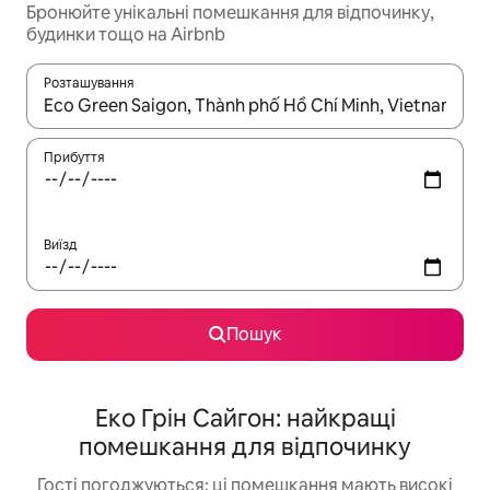
Бронюйте унікальні помешкання для відпочинку,
будинки тощо на Airbnb
Розташування
Отримавши результати пошуку, використовуйте для навігації с
Прибуття
Виїзд
Пошук
Еко Грін Сайгон: найкращі
помешкання для відпочинку
Гості погоджуються: ці помешкання мають високі