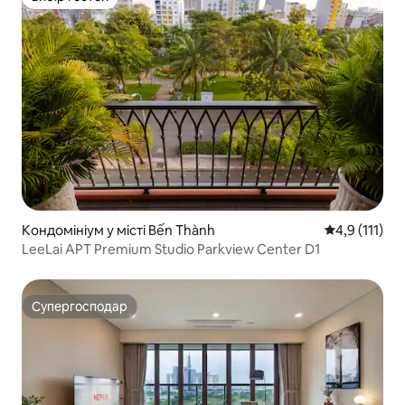
Вибір гостей
Кондомініум у місті Bến Thành
Середня оцінк
4,9 (111)
LeeLai APT Premium Studio Parkview Center D1
Супергосподар
Супергосподар