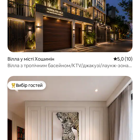
Вілла у місті Хошимін
Середня оцін
5,0 (10)
Вілла з тропічним басейном/KTV/джакузі/лаунж-зона
для відпочинку/Bida
Вибір гостей
Топ вибір гостей