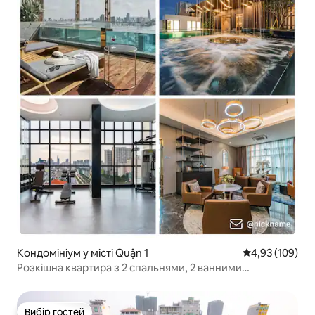
Кондомініум у місті Quận 1
Середня оцінка
4,93 (109)
Розкішна квартира з 2 спальнями, 2 ванними
кімнатами, панорамним басейном на даху,
тренажерним залом
Вибір гостей