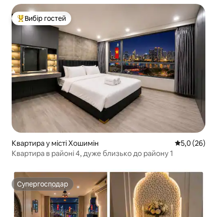
Вибір гостей
Топ вибір гостей
Квартира у місті Хошимін
Середня оцін
5,0 (26)
Квартира в районі 4, дуже близько до району 1
Супергосподар
Супергосподар