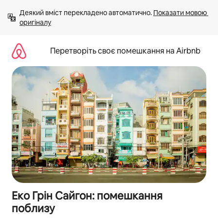
Перейти
Деякий вміст перекладено автоматично. 
Показати мовою 
до
оригіналу
вмісту
Перетворіть своє помешкання на Airbnb
Еко Грін Сайгон: помешкання
поблизу