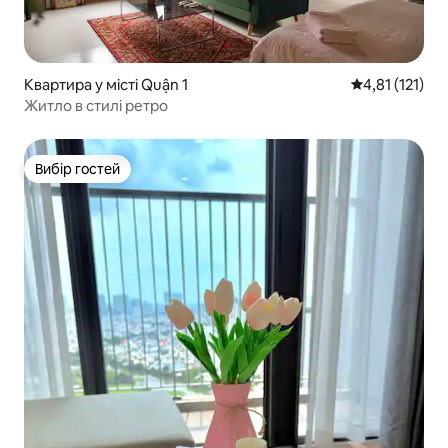
Квартира у місті Quận 1
Середня оцінка
4,81 (121)
Житло в стилі ретро
Вибір гостей
Вибір гостей