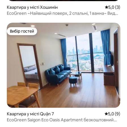
Квартира у місті Хошимін
Середня оці
5,0 (3)
EcoGreen ~Найвищий поверх, 2 спальні, 1 ванна~ Вид
на феєрверки
Вибір гостей
Вибір гостей
Квартира у місті Quận 7
Середня оці
5,0 (9)
EcoGreen Saigon Eco Oasis Apartment безкоштовний
басейн тренажерний зал 02