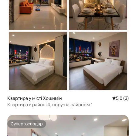
Квартира у місті Хошимін
Середня оці
5,0 (3)
Квартира в районі 4, поруч із районом 1
Супергосподар
Супергосподар