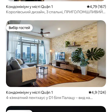
Кондомініум у місті Quận 1
Середня оцінка
4,79 (167)
Королівський дизайн, 3 спальні, ПРИГОЛОМШЛИВИЙ
ВИД, СЕРЦЕ ХОШИМИНУ
Вибір гостей
Вибір гостей
Кондомініум у місті Quận 1
Середня оцінк
4,9 (124)
4-кімнатний пентхаус у D1 біля Палацу – вид на
хмарочоси