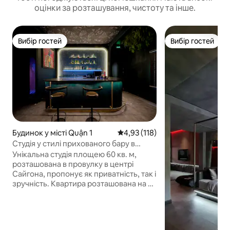
оцінки за розташування, чистоту та інше.
Вибір гостей
Вибір гостей
Вибір гостей
Вибір гостей
Будинок у місті Quận 1
Середня оцінка: 4,93 з 5, відгук
4,93 (118)
Студія у стилі прихованого бару в
провулку Сайгону
Унікальна студія площею 60 кв. м,
розташована в провулку в центрі
Сайгона, пропонує як приватність, так і
зручність. Квартира розташована на 2-
му поверсі таунхаусу, безпосередньо
над затишним кафе BeanThere на
першому поверсі, і ідеально підходить
для гостей, які люблять стильне життя