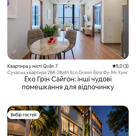
Квартира у місті Quận 7
Середня оці
5,0 (3)
Сучасна квартира 2BR-2Bath Eco Green біля Фу-Мі-Хунг
Еко Грін Сайгон: інші чудові
помешкання для відпочинку
Вибір гостей
Вибір гостей