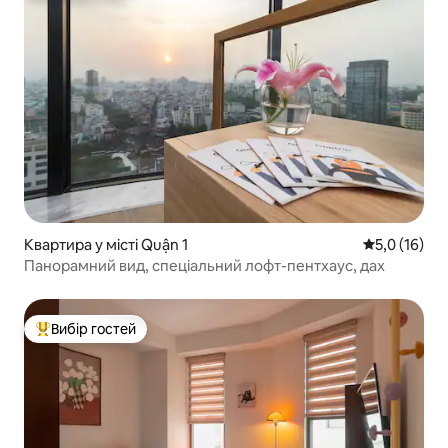
Квартира у місті Quận 1
Середня оцін
5,0 (16)
Панорамний вид, спеціальний лофт-пентхаус, дах
Вибір гостей
Топ вибір гостей