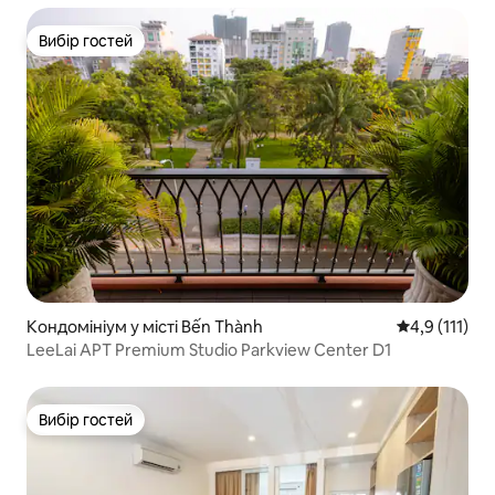
тренажерним залом
Вибір гостей
Вибір гостей
Кондомініум у місті Bến Thành
Середня оцінк
4,9 (111)
LeeLai APT Premium Studio Parkview Center D1
Вибір гостей
Вибір гостей