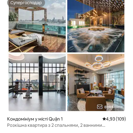
Супергосподар
Супергосподар
Кондомініум у місті Quận 1
Середня оцінка
4,93 (109)
Розкішна квартира з 2 спальнями, 2 ванними
кімнатами, панорамним басейном на даху,