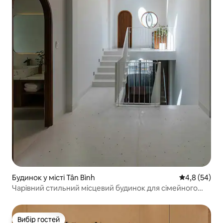
Будинок у місті Tân Bình
Середня оцін
4,8 (54)
Чарівний стильний місцевий будинок для сімейного
відпочинку
Вибір гостей