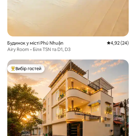
Будинок у місті Phú Nhuận
Середня оцінк
4,92 (24)
Airy Room • Біля TSN та D1, D3
Вибір гостей
Топ вибір гостей