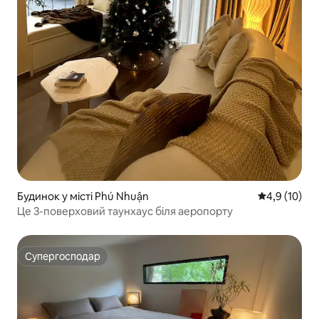
Будинок у місті Phú Nhuận
Середня оцін
4,9 (10)
Це 3-поверховий таунхаус біля аеропорту
Супергосподар
Супергосподар