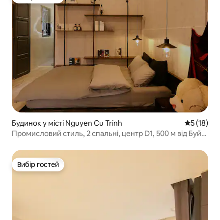
Вибір гостей
Будинок у місті Nguyen Cu Trinh
Середня оц
5 (18)
Промисловий стиль, 2 спальні, центр D1, 500 м від Буй-
В’єн
Вибір гостей
Вибір гостей