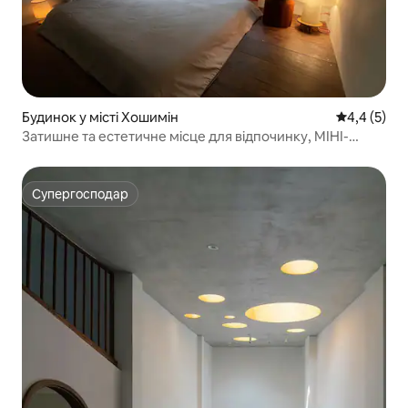
Будинок у місті Хошимін
Середня оці
4,4 (5)
Затишне та естетичне місце для відпочинку, МІНІ-
ЛОФТ • D1 Центр міста
Супергосподар
Супергосподар