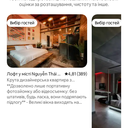
оцінки за розташування, чистоту та інше.
Вибір гостей
Вибір гостей
Вибір гостей
Вибір гостей
Лофт у місті Nguyễn Thái Bì
Середня оцінка: 4,81 з 5, відгук
4,81 (389)
nh
Крута дизайнерська квартира з
приголомшливими ретро-деталями
**Дозволено лише портативну
фотозйомку або відеосъемку: без
штативів, будь ласка, вони подряпають
підлогу** - Великі вікна виходять на
вулицю з дерев 'яними лісами та
навпроти французької архітектури
колоніальної епохи всього в декількох
кроках від серця найяскравішого міста