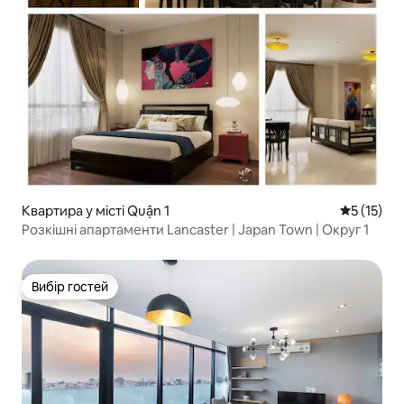
Квартира у місті Quận 1
Середня оц
5 (15)
Розкішні апартаменти Lancaster | Japan Town | Округ 1
Вибір гостей
Вибір гостей