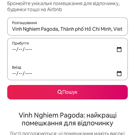
Бронюйте унікальні помешкання для відпочинку,
будинки тощо на Airbnb
Розташування
Отримавши результати пошуку, використовуйте для навігації с
Прибуття
Виїзд
Пошук
Vinh Nghiem Pagoda: найкращі
помешкання для відпочинку
Гості погоджуються: ці помешкання мають високі