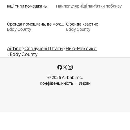
Інші типи помешкань
Найпопулярніші пам’ятки поблизу
Оренда помешкань, де можна перебувати з домашніми тваринами
Оренда квартир
Eddy County
Eddy County
Airbnb
Сполучені Штати
Нью-Мексико
Eddy County
© 2026 Airbnb, Inc.
Конфіденційність
Умови