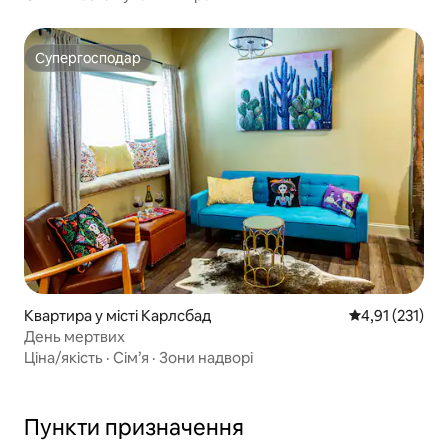
Супергосподар
Супергосподар
Квартира у місті Карлсбад
Середня оцінка
4,91 (231)
День мертвих
Ціна/якість
·
Сім’я
·
Зони надворі
Пункти призначення