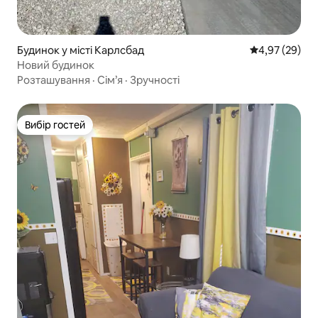
Будинок у місті Карлсбад
Середня оцінк
4,97 (29)
Новий будинок
Розташування
·
Сім’я
·
Зручності
Вибір гостей
Вибір гостей