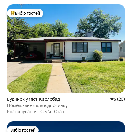
Вибір гостей
Топ вибір гостей
Будинок у місті Карлсбад
Середня оц
5 (20)
Помешкання для відпочинку
Розташування
·
Сім’я
·
Стан
Вибір гостей