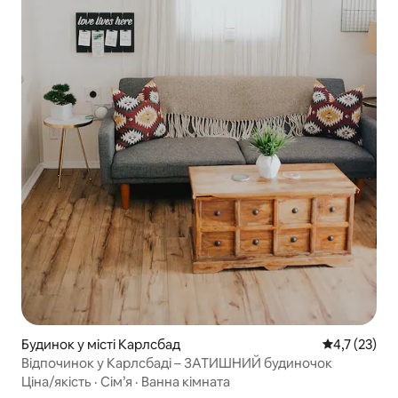
Будинок у місті Карлсбад
Середня оцін
4,7 (23)
Відпочинок у Карлсбаді – ЗАТИШНИЙ будиночок
Ціна/якість
·
Сім’я
·
Ванна кімната