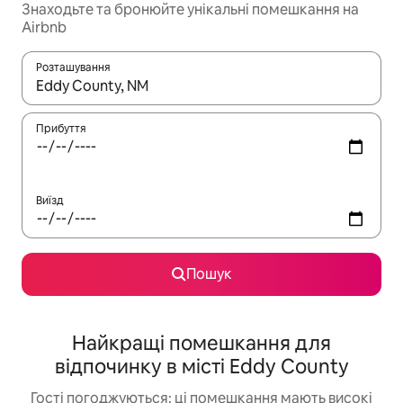
Знаходьте та бронюйте унікальні помешкання на
Airbnb
Розташування
Отримавши результати пошуку, використовуйте для навігації с
Прибуття
Виїзд
Пошук
Найкращі помешкання для
відпочинку в місті Eddy County
Гості погоджуються: ці помешкання мають високі