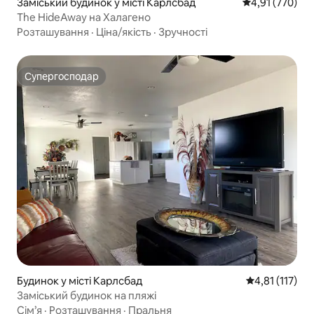
Заміський будинок у місті Карлсбад
Середня оцінка
4,91 (770)
The HideAway на Халагено
Розташування
·
Ціна/якість
·
Зручності
Супергосподар
Супергосподар
Будинок у місті Карлсбад
Середня оцінка
4,81 (117)
Заміський будинок на пляжі
Сім’я
·
Розташування
·
Пральня