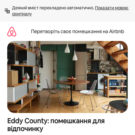
Перейти
Деякий вміст перекладено автоматично. 
Показати мовою 
до
оригіналу
вмісту
Перетворіть своє помешкання на Airbnb
Eddy County: помешкання для
відпочинку