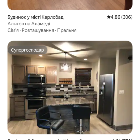
Будинок у місті Карлсбад
Середня оцінка:
4,86 (306)
Альков на Аламеді
Сім’я
·
Розташування
·
Пральня
Супергосподар
Супергосподар