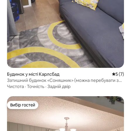
Будинок у місті Карлсбад
Середня о
5 (7)
Затишний будинок «Соняшник» (можна перебувати з
домашніми тваринами)
Чистота
·
Точність
·
Задній двір
Вибір гостей
Вибір гостей