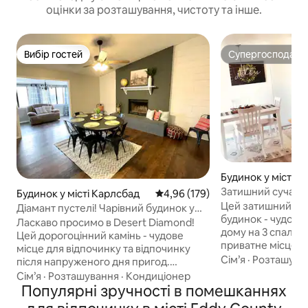
оцінки за розташування, чистоту та інше.
Вибір гостей
Супергосподар
Вибір гостей
Супергосподар
Будинок у місті К
Затишний сучасн
Будинок у місті Карлсбад
Середня оцінка: 4,96 з 5, відгук
4,96 (179)
будинок
Цей затишний су
Діамант пустелі! Чарівний будинок у
будинок - чудови
Карлсбаді, 6 спальних місць
Ласкаво просимо в Desert Diamond!
дому на 3 спальні
Цей дорогоцінний камінь - чудове
приватне місце на
місце для відпочинку та відпочинку
розташоване на 
Сім’я
·
Розташува
після напруженого дня пригод.
майданчику. Зручне розташування
Приходьте і насолоджуйтеся
Сім’я
·
Розташування
·
Кондиціонер
поблизу місць д
комфортним відпочинком у Карлсбаді
Популярні зручності в помешканнях
ви прямуєте до К
в цьому зі смаком оновленому