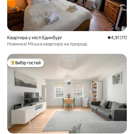
Квартира у місті Единбург
Середня оцінк
4,91 (11)
Новинка! Міська квартира на природі.
Вибір гостей
Топ вибір гостей