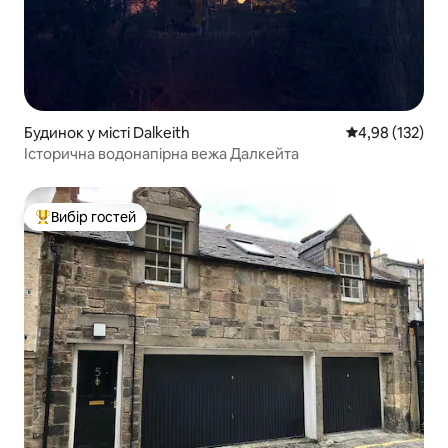
Будинок у місті Dalkeith
Середня оцінка
4,98 (132)
Історична водонапірна вежа Далкейта
Вибір гостей
Топ вибір гостей