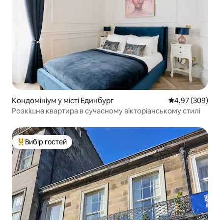
Кондомініум у місті Единбург
Середня оцінка:
4,97 (309)
Розкішна квартира в сучасному вікторіанському стилі
Вибір гостей
Топ вибір гостей