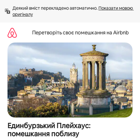
Перейти
Деякий вміст перекладено автоматично. 
Показати мовою 
до
оригіналу
вмісту
Перетворіть своє помешкання на Airbnb
Единбурзький Плейхаус:
помешкання поблизу