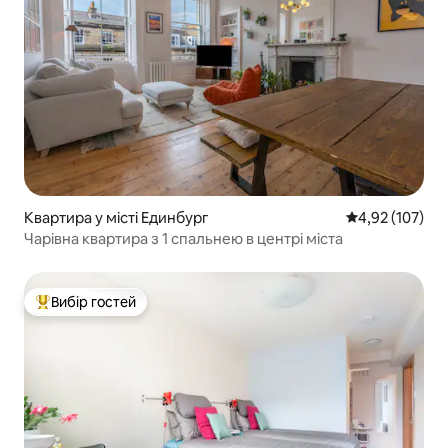
Квартира у місті Единбург
Середня оцінка
4,92 (107)
Чарівна квартира з 1 спальнею в центрі міста
Вибір гостей
Топ вибір гостей