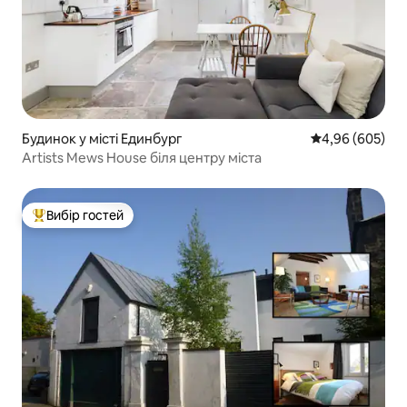
Будинок у місті Единбург
Середня оцінка:
4,96 (605)
Artists Mews House біля центру міста
Вибір гостей
Топ вибір гостей