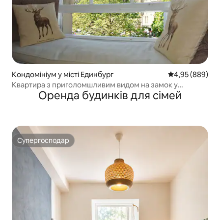
Кондомініум у місті Единбург
Середня оцінка:
4,95 (889)
Квартира з приголомшливим видом на замок у
Оренда будинків для сімей
Старому місті
Супергосподар
Супергосподар