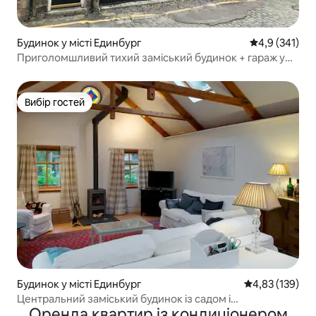
Будинок у місті Единбург
Середня оцінк
4,9 (341)
Приголомшливий тихий заміський будинок + гараж у
центрі міста
Вибір гостей
Вибір гостей
Будинок у місті Единбург
Середня оцінка
4,83 (139)
Центральний заміський будинок із садом і
Оренда квартир із кондиціонером
безкоштовним паркуванням