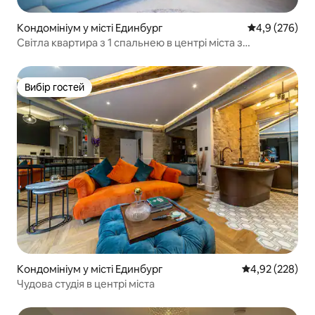
Кондомініум у місті Единбург
Середня оцінк
4,9 (276)
Світла квартира з 1 спальнею в центрі міста з
історичним колоритом
Вибір гостей
Вибір гостей
Кондомініум у місті Единбург
Середня оцінка:
4,92 (228)
Чудова студія в центрі міста