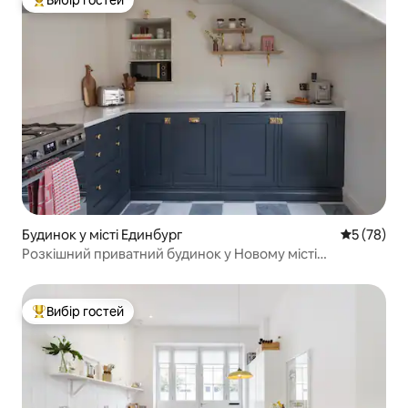
Топ вибір гостей
Будинок у місті Единбург
Середня оц
5 (78)
Розкішний приватний будинок у Новому місті
Единбурга
Вибір гостей
Топ вибір гостей