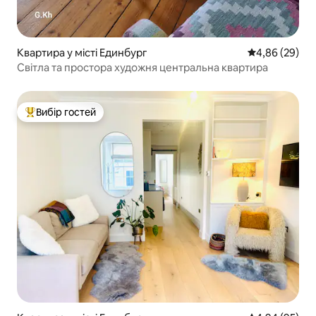
Квартира у місті Единбург
Середня оцінка
4,86 (29)
Світла та простора художня центральна квартира
Вибір гостей
Топ вибір гостей