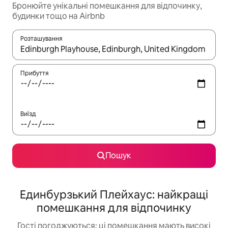
Бронюйте унікальні помешкання для відпочинку,
будинки тощо на Airbnb
Розташування
Отримавши результати пошуку, використовуйте для навігації с
Прибуття
Виїзд
Пошук
Единбурзький Плейхаус: найкращі
помешкання для відпочинку
Гості погоджуються: ці помешкання мають високі