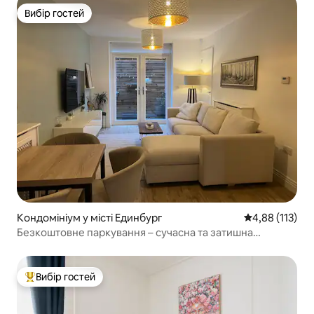
Вибір гостей
Вибір гостей
Кондомініум у місті Единбург
Середня оцінка
4,88 (113)
Безкоштовне паркування – сучасна та затишна
квартира в центрі міста
Вибір гостей
Топ вибір гостей