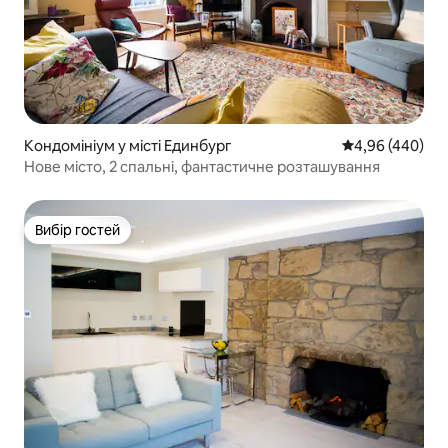
Кондомініум у місті Единбург
Середня оцінка:
4,96 (440)
Нове місто, 2 спальні, фантастичне розташування
Вибір гостей
Вибір гостей