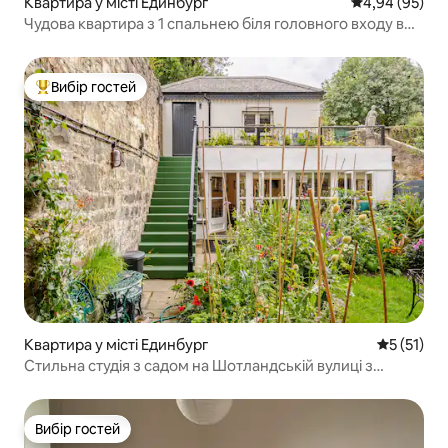
Квартира у місті Единбург
Середня оцінка
4,94 (95)
Чудова квартира з 1 спальнею біля головного входу в
Стокбриджі
Вибір гостей
Топ вибір гостей
Квартира у місті Единбург
Середня оц
5 (51)
Стильна студія з садом на Шотландській вулиці з
окремим входом
Вибір гостей
Вибір гостей