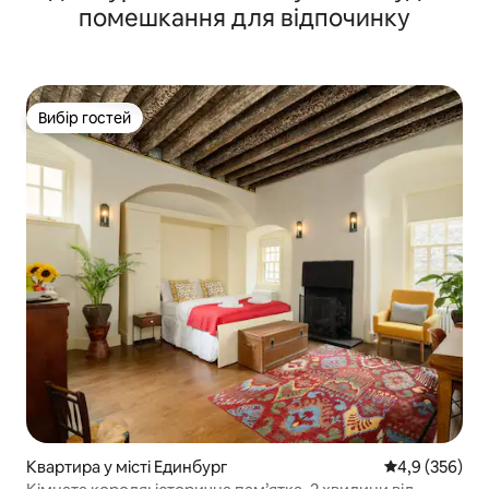
помешкання для відпочинку
Вибір гостей
Вибір гостей
Квартира у місті Единбург
Середня оцінк
4,9 (356)