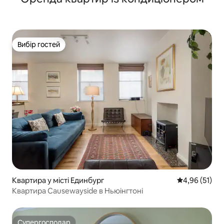
Вибір гостей
Вибір гостей
Квартира у місті Единбург
Середня оцінк
4,96 (51)
Квартира Causewayside в Ньюінгтоні
Супергосподар