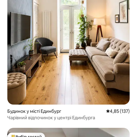
Будинок у місті Единбург
Середня оцінка
4,85 (137)
Чарівний відпочинок у центрі Единбурга
Вибір гостей