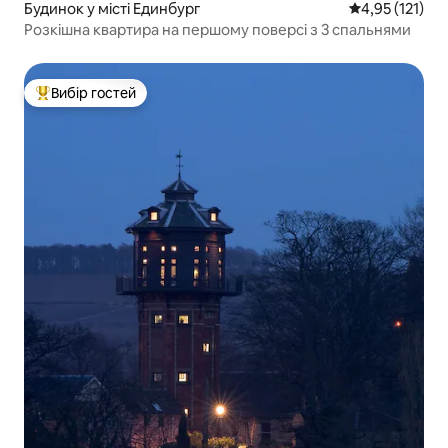
Будинок у місті Единбург
Середня оцінка
4,95 (121)
Розкішна квартира на першому поверсі з 3 спальнями
Вибір гостей
Топ вибір гостей