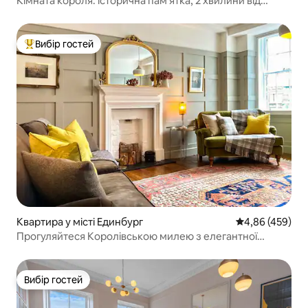
Кімната короля: історична пам’ятка, 2 хвилини від
замку
Вибір гостей
Топ вибір гостей
Квартира у місті Единбург
Середня оцінка:
4,86 (459)
Прогуляйтеся Королівською милею з елегантної
квартири
Вибір гостей
Вибір гостей