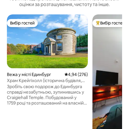
оцінки за розташування, чистоту та інше.
Вибір гостей
Вибір гостей
Вибір гостей
Топ вибір гостей
Вежа у місті Единбург
Середня оцінка: 4,94 з 5, відгук
4,94 (276)
Храм Крейгіхолл (історична будівля,
побудована в 1759 році)
Зробіть свою подорож до Единбурга
справді незабутньою, зупинившись у
Craigiehall Temple. Побудований у
1759 році та розташований на власній
території на колишній частині маєтку
Крейгіхолл, він внесений до списку
пам'яток категорії А завдяки своєму
приголомшливому портику, на якому