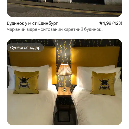
Будинок у місті Единбург
Середня оцінка:
4,99 (423)
Чарівний відремонтований каретний будинок
XIX століття
Супергосподар
Супергосподар