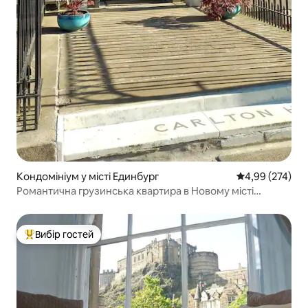
Кондомініум у місті Единбург
Середня оцінка:
4,99 (274)
Романтична грузинська квартира в Новому місті
Единбурга
Вибір гостей
Топ вибір гостей