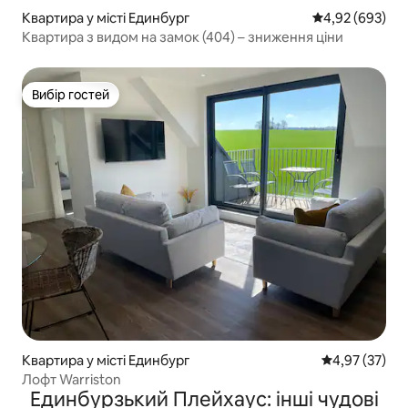
Квартира у місті Единбург
Середня оцінка:
4,92 (693)
Квартира з видом на замок (404) – зниження ціни
Вибір гостей
Вибір гостей
Квартира у місті Единбург
Середня оцінк
4,97 (37)
Лофт Warriston
Единбурзький Плейхаус: інші чудові