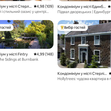
5, відгуки: 192
ум у місті Стерлі
Середня оцінка: 4,98 з 5, відгуки: 109
4,98 (109)
Кондомініум у місті Единбу
С
рг
і стильний оазис у центрі
Підвал дворецьких | Единбург
безкоштовним паркуванням
 гостей
Вибір гостей
р гостей
Топ вибір гостей
ум у місті Fintry
Середня оцінка: 4,99 з 5, відгуки: 148
4,99 (148)
e Sidings at Burnbank
5, відгуки: 149
Кондомініум у місті Стерлін
С
г
Hollytrees: чудова квартира в п
центрі Стірлінга