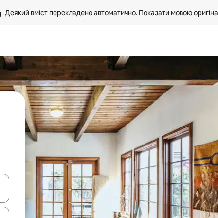
Деякий вміст перекладено автоматично. 
Показати мовою оригіна
я навігації сторінкою клавіші зі стрілками вгору та вниз або жест