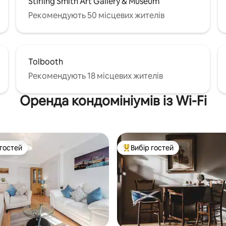
Stirling Smith Art Gallery & Museum
Рекомендують 50 місцевих жителів
Tolbooth
Рекомендують 18 місцевих жителів
Оренда кондомініумів із Wi-Fi
 гостей
Вибір гостей
р гостей
Топ вибір гостей