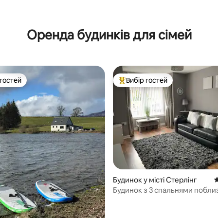
Оренда будинків для сімей
 гостей
Вибір гостей
р гостей
Топ вибір гостей
5, відгуки: 206
Будинок у місті Стерлінг
С
Будинок з 3 спальнями поблиз
та місцевих визначних пам’ят