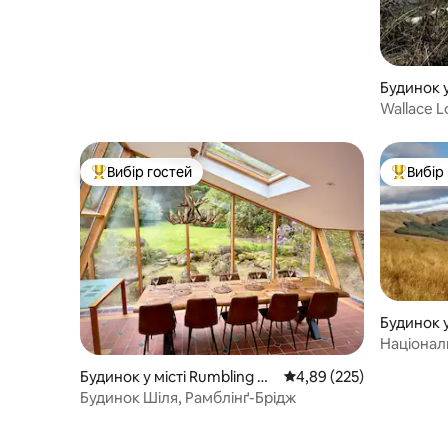
Будинок у
Wallace L
Вибір гостей
Вибір
Топ вибір гостей
Топ вибі
Будинок у
Націонал
Farm Cot
Будинок у місті Rumbling Bri
Середня оцінка: 4,89 з 
4,89 (225)
dge
Будинок Шіля, Рамблінґ-Брідж