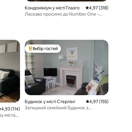
Кондомініум у місті Глазго
Середня оцінка: 4,97 з 
4,97 (318)
Ласкаво просимо до Number One –
розкішних апартаментів у Вест-Енді
Вибір гостей
Топ вибір гостей
Будинок у місті Стерлінг
Середня оцінка: 4,97 з 
4,97 (155)
Затишний сімейний будинок з
ередня оцінка: 4,93 з 5, відгуки: 114
4,93 (114)
2 спальнями/3 ліжками
у міста
ок