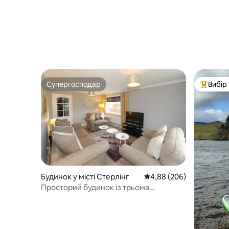
Супергосподар
Вибір
Супергосподар
Топ вибі
Будинок у місті Стерлінг
Середня оцінка: 4,88 з 
4,88 (206)
Просторий будинок із трьома
спальнями