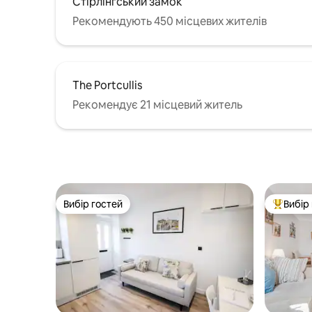
Стірлінгський замок
Рекомендують 450 місцевих жителів
The Portcullis
Рекомендує 21 місцевий житель
Вибір гостей
Вибір
Вибір гостей
Топ вибі