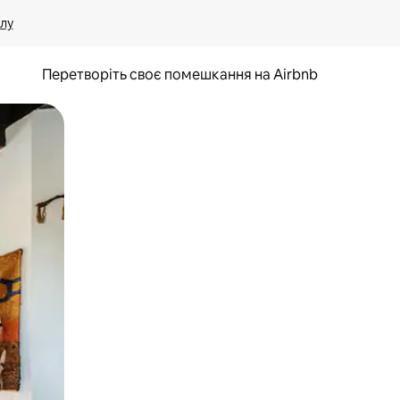
лу
Перетворіть своє помешкання на Airbnb
и дотику та гортання.