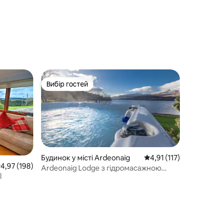
Вибір гостей
Вибір гостей
Будинок у місті Ardeonaig
Середня оцінка: 4,91 з
4,91 (117)
ередня оцінка: 4,97 з 5, відгуки: 198
4,97 (198)
Ardeonaig Lodge з гідромасажною
l
ванною та ігровою кімнатою