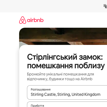
Перейти
до
вмісту
Стірлінгський замок:
помешкання поблизу
Бронюйте унікальні помешкання для
відпочинку, будинки тощо на Airbnb
Розташування
Отримавши результати пошуку, використовуйте дл
Прибуття