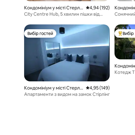
Кондомініум у місті Стерлін
Середня оцінка: 4,94 з 
4,94 (192)
Кондоміні
г
нг
City Centre Hub, 5 хвилин пішки від
Сонячний 
залізничного та автобусного вокзалів
міста з 
Вибір гостей
Вибір
Вибір гостей
Топ вибі
Кондоміні
Котедж Th
Кондомініум у місті Стерлін
Середня оцінка: 4,95 з 
4,95 (149)
г
Апартаменти з видом на замок Стірлінг