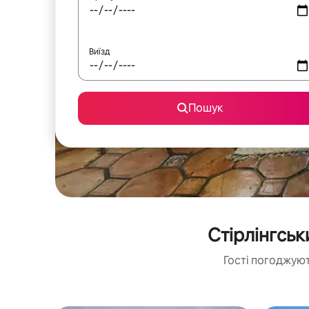
Виїзд
Пошук
Стірлінгсь
Гості погоджуют