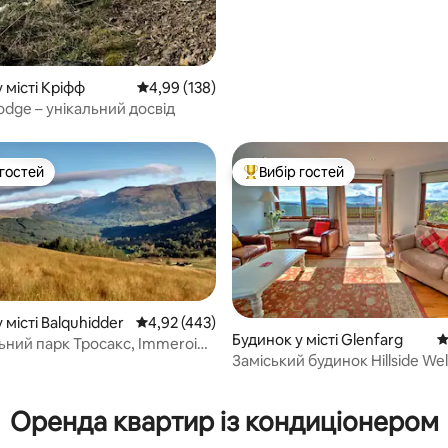
 місті Кріфф
Середня оцінка: 4,99 з 5, відгуки: 138
4,99 (138)
odge – унікальний досвід
 гостей
Вибір гостей
р гостей
Топ вибір гостей
 місті Balquhidder
Середня оцінка: 4,92 з 5, відгуки: 443
4,92 (443)
Будинок у місті Glenfarg
С
ьний парк Тросакс, Immeroin
Заміський будинок Hillside Wel
tage2
5, відгуки: 225
Оренда квартир із кондиціонером