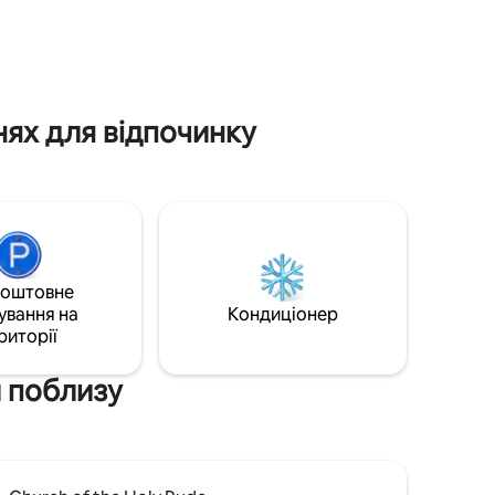
гідромасажною ванною, барбекю та
ого міста,
їжею на свіжому повітрі – ідеально
міста,
підходить для відпочинку або розваг у
о порога,
стилі та комфорті.
 міста
ох
нях для відпочинку
коштовне
ування на
Кондиціонер
риторії
и поблизу