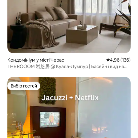
Кондомініум у місті Черас
Середня оцінка
4,96 (136)
THE ROOOM 岩悠居 @ Куала-Лумпур | Басейн і вид на
KLCC
Вибір гостей
Вибір гостей