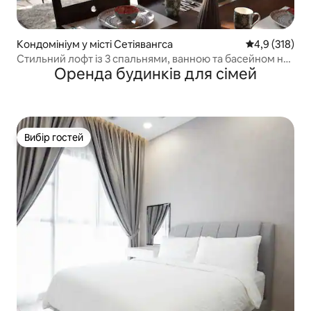
Кондомініум у місті Сетіявангса
Середня оцінк
4,9 (318)
Стильний лофт із 3 спальнями, ванною та басейном на
Оренда будинків для сімей
даху з видом на KLCC
Вибір гостей
Вибір гостей