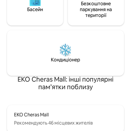
Мікрохвильова піч. - фен; -
Безкоштовне
Холодильник. - Машина для одягу для
Басейн
паркування на
сухих спецій – Міжнародний
території
перетворювач для подорожей - 2
рушники, 2 рушники для обличчя,
лосьйон для душу/шампунь. -
Доступна безкоштовна парковка для
одного автомобіля. Прибуття в 15:00
Виїзд о 12:00
Кондиціонер
EKO Cheras Mall: інші популярні
пам’ятки поблизу
EKO Cheras Mall
Рекомендують 46 місцевих жителів