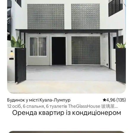
Будинок у місті Куала-Лумпур
Середня оцінка
4,96 (135)
12 осіб, 6 спальня, 6 туалетів TheGlassHouse 玻璃屋
Оренда квартир із кондиціонером
Bangsar KL