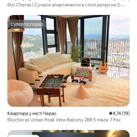
Eko Cheras | Сучасні апартаменти в стилі ретро на 2–
3 осіб
Супергосподар
Супергосподар
Квартира у місті Черас
Середня оцінк
4,74 (19)
Ekocheras Urban Peak View Balcony 2BR 5 ліжок 7 Pax