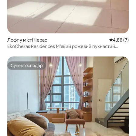
Лофт у місті Черас
Середня оцін
4,86 (7)
EkoCheras Residences М’який рожевий пухнастий
будинок
Супергосподар
Супергосподар