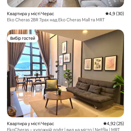
Квартира у місті Черас
Середня оцін
4,9 (30)
Eko Cheras 2BR 7pax над Eko Cheras Mall та MRT
Вибір гостей
Вибір гостей
Квартира у місті Черас
Середня оцінк
4,92 (25)
EkoCheras – художній лофт | вид на місто | Netflix | MRT