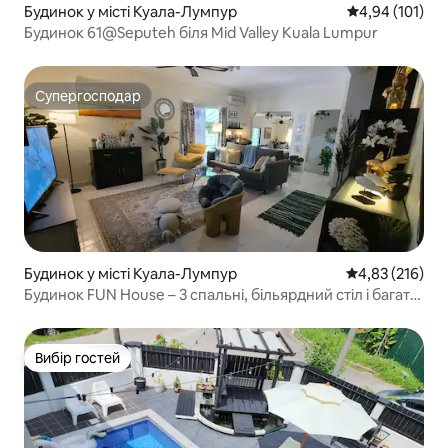
Будинок у місті Куала-Лумпур
Середня оцінка
4,94 (101)
Будинок 61@Seputeh біля Mid Valley Kuala Lumpur
Супергосподар
Супергосподар
Будинок у місті Куала-Лумпур
Середня оцінка
4,83 (216)
Будинок FUN House – 3 спальні, більярдний стіл і багато
іншого
Вибір гостей
Вибір гостей