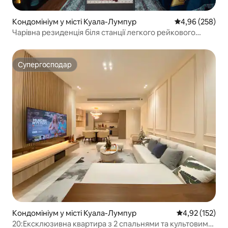
Кондомініум у місті Куала-Лумпур
Середня оцінка:
4,96 (258)
Чарівна резиденція біля станції легкого рейкового
транспорту/торгового центру KLCC
Супергосподар
Супергосподар
Кондомініум у місті Куала-Лумпур
Середня оцінка
4,92 (152)
20:Ексклюзивна квартира з 2 спальнями та культовим