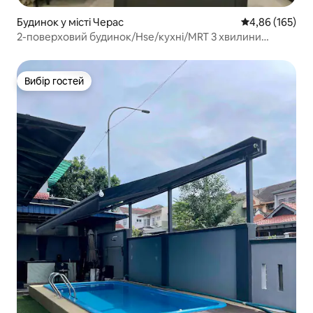
Будинок у місті Черас
Середня оцінка
4,86 (165)
2-поверховий будинок/Hse/кухні/MRT 3 хвилини
пішки/16 осіб/4 паркувальні місця
Вибір гостей
Вибір гостей