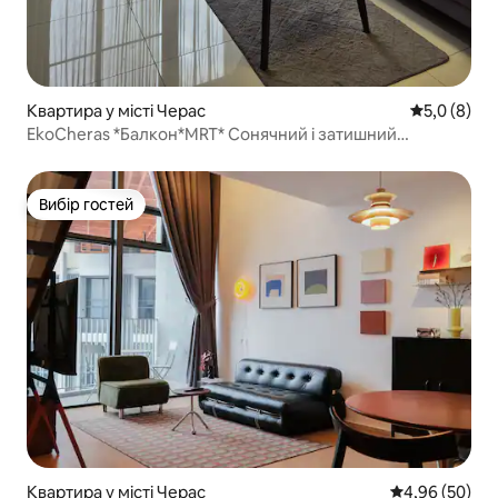
Квартира у місті Черас
Середня оці
5,0 (8)
EkoCheras *Балкон*MRT* Сонячний і затишний
кондомініум 3/4Pax
Вибір гостей
Вибір гостей
Квартира у місті Черас
Середня оцінка
4,96 (50)