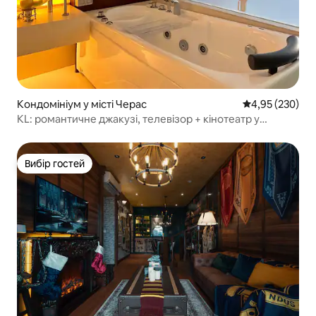
Кондомініум у місті Черас
Середня оцінка:
4,95 (230)
KL: романтичне джакузі, телевізор + кінотеатр у
спальні
Вибір гостей
Вибір гостей