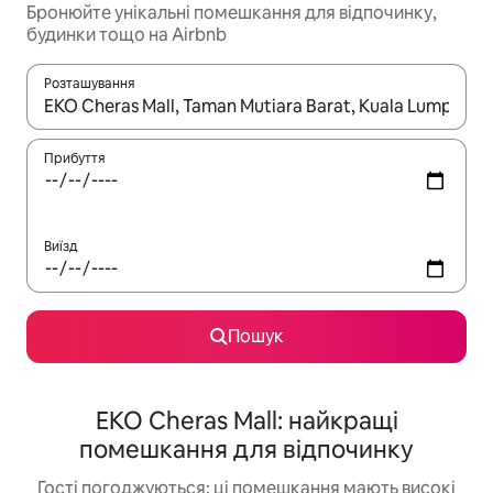
Бронюйте унікальні помешкання для відпочинку,
будинки тощо на Airbnb
Розташування
Отримавши результати пошуку, використовуйте для навігації с
Прибуття
Виїзд
Пошук
EKO Cheras Mall: найкращі
помешкання для відпочинку
Гості погоджуються: ці помешкання мають високі