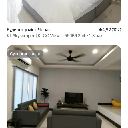
Будинок у місті Черас
Середня оцінка
4,92 (102)
KL Skyscraper | KLCC View l L56 1BR Suite 1-3 pax
Супергосподар
Супергосподар