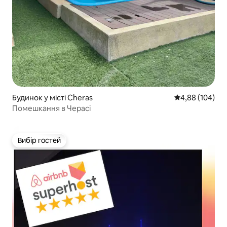
Будинок у місті Cheras
Середня оцінка:
4,88 (104)
Помешкання в Черасі
Вибір гостей
Вибір гостей