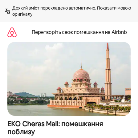
Перейти
Деякий вміст перекладено автоматично. 
Показати мовою 
до
оригіналу
вмісту
Перетворіть своє помешкання на Airbnb
EKO Cheras Mall: помешкання
поблизу