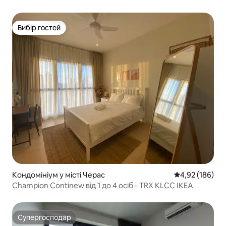
видом на вежі-близнюки
Вибір гостей
Вибір гостей
Кондомініум у місті Черас
Середня оцінка
4,92 (186)
Champion Continew від 1 до 4 осіб - TRX KLCC IKEA
Супергосподар
Супергосподар