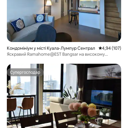
Кондомініум у місті Куала-Лумпур Сентрал
Середня оцінка
4,94 (107)
Яскравий Ramahome@EST Bangsar на високому
поверсі
Супергосподар
Супергосподар