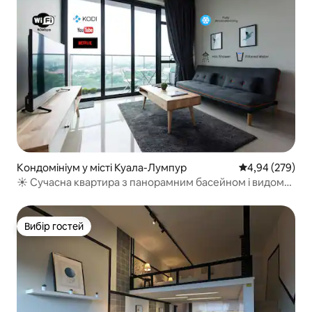
Кондомініум у місті Куала-Лумпур
Середня оцінка:
4,94 (279)
☀ Сучасна квартира з панорамним басейном і видом
на KLCC
Вибір гостей
Вибір гостей