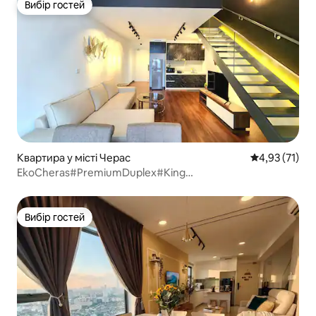
Вибір гостей
Вибір гостей
Квартира у місті Черас
Середня оцінк
4,93 (71)
EkoCheras#PremiumDuplex#King
2pax#NetFlix#CEOStyle
Вибір гостей
Вибір гостей