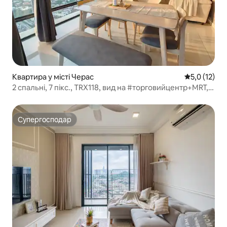
Квартира у місті Черас
Середня оцін
5,0 (12)
2 спальні, 7 пікс., TRX118, вид на #торговийцентр+MRT,
#дитячеліжечко, #басейн+дуплекс
Супергосподар
Супергосподар