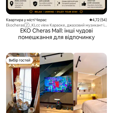
Квартира у місті Черас
Середня оцінк
4,72 (54)
Ekocheras②_KLcc view Караоке, джазовий музикант і
EKO Cheras Mall: інші чудові
дитяча кімната
помешкання для відпочинку
Вибір гостей
Вибір гостей