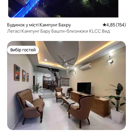
Будинок у місті Кампунг Бахру
Середня оцінка
4,85 (154)
Легасі Кампунг Бару Башти-близнюки KLCC Вид
Вибір гостей
Вибір гостей