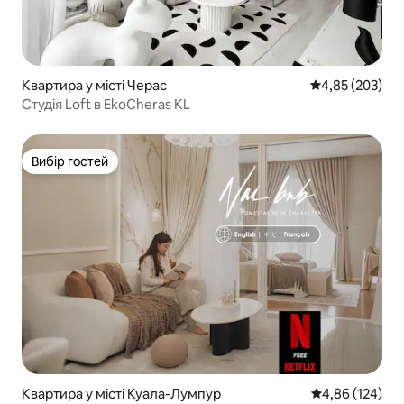
Квартира у місті Черас
Середня оцінка:
4,85 (203)
Студія Loft в EkoCheras KL
Вибір гостей
Вибір гостей
Квартира у місті Куала-Лумпур
Середня оцінка
4,86 (124)