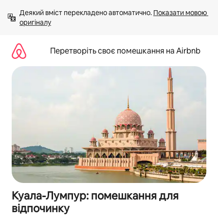
Перейти
Деякий вміст перекладено автоматично. 
Показати мовою 
до
оригіналу
вмісту
Перетворіть своє помешкання на Airbnb
Куала-Лумпур: помешкання для
відпочинку