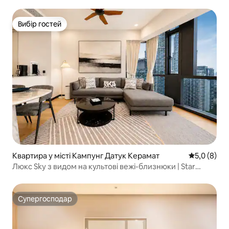
відпочинок у центрі
Вибір гостей
Вибір гостей
Квартира у місті Кампунг Датук Керамат
Середня оці
5,0 (8)
Люкс Sky з видом на культові вежі-близнюки | Star
Residence
Супергосподар
Супергосподар