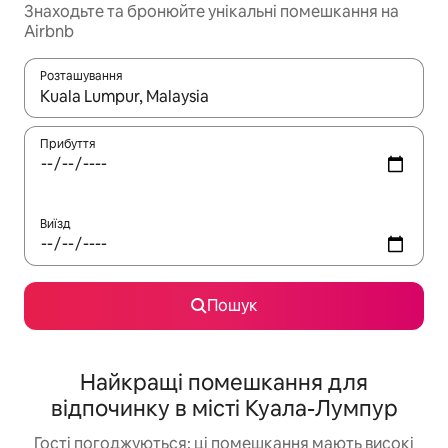
Знаходьте та бронюйте унікальні помешкання на
Airbnb
Розташування
Отримавши результати пошуку, використовуйте для навігації с
Прибуття
Виїзд
Пошук
Найкращі помешкання для
відпочинку в місті Куала-Лумпур
Гості погоджуються: ці помешкання мають високі