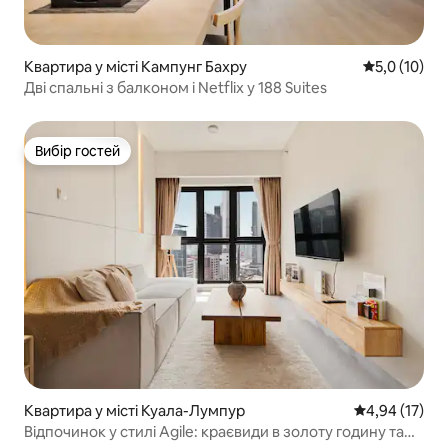
Квартира у місті Кампунг Бахру
Середня оцін
5,0 (10)
Дві спальні з балконом і Netflix у 188 Suites
Вибір гостей
Вибір гостей
Квартира у місті Куала-Лумпур
Середня оцінк
4,94 (17)
Відпочинок у стилі Agile: краєвиди в золоту годину та