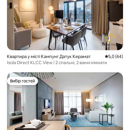
Квартира у місті Кампунг Датук Керамат
Середня оцін
5,0 (44)
Isola Direct KLCC View | 2 спальні, 2 ванні кімнати
Вибір гостей
Вибір гостей