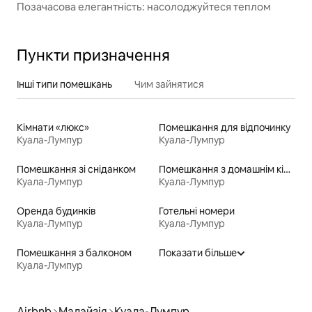
Позачасова елегантність: насолоджуйтеся теплом
Пункти призначення
Інші типи помешкань
Чим зайнятися
Кімнати «люкс»
Помешкання для відпочинку
Куала-Лумпур
Куала-Лумпур
Помешкання зі сніданком
Помешкання з домашнім кінотеатром
Куала-Лумпур
Куала-Лумпур
Оренда будинків
Готельні номери
Куала-Лумпур
Куала-Лумпур
Помешкання з балконом
Показати більше
Куала-Лумпур
Airbnb
Малайзія
Куала-Лумпур