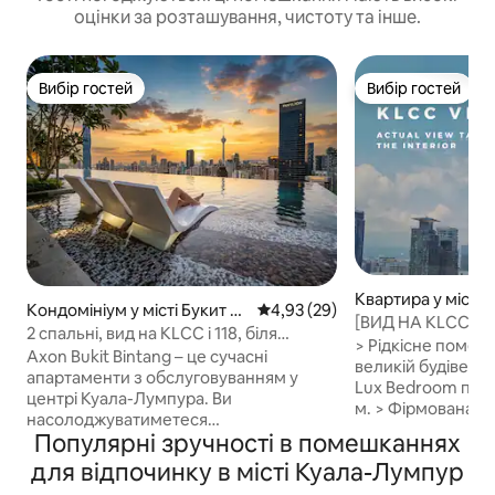
оцінки за розташування, чистоту та інше.
Вибір гостей
Вибір гостей
Вибір гостей
Вибір гостей
Квартира у місті 
Кондомініум у місті Букит Бі
Середня оцінка: 4,93 з 5, відгу
4,93 (29)
ахру
[ВИД НА KLCC] 1-
нтанг
2 спальні, вид на KLCC і 118, біля
L53 SkyPool | Sma
> Рідкісне помеш
Pavilion Skypool і Family
​Axon Bukit Bintang – це сучасні
великій будівельн
апартаменти з обслуговуванням у
Lux Bedroom пло
центрі Куала-Лумпура. Ви
м. > Фірмована резиденція в KLCC > 3
насолоджуватиметеся
хвилини пішки д
Популярні зручності в помешканнях
приголомшливими краєвидами на
Петронас. > 5 хв
Куала-Лумпур Сіті-Сентер (KLCC),
для відпочинку в місті Куала-Лумпур
громадського тра
PNB 118, телевежу Куала-Лумпур
Басейн на даху 53