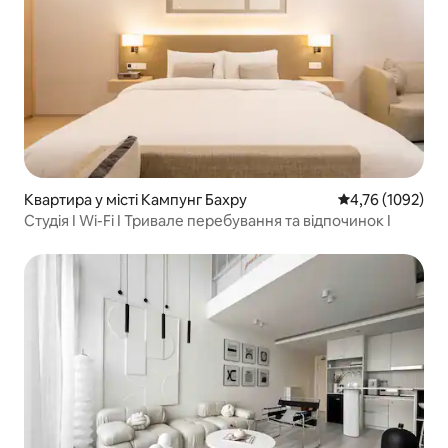
Квартира у місті Кампунг Бахру
Середня оцінка: 
4,76 (1092)
Студія I Wi-Fi I Тривале перебування та відпочинок I