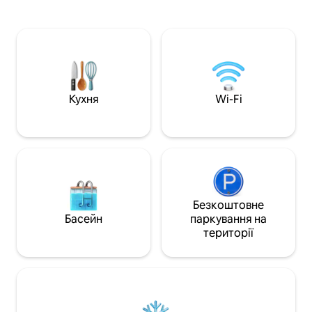
(KL Tower) і TRX, затишним інтер’єром і
вежі-близнюків Pe
повним набором зручностей, зокрема
Високошвидкісний
панорамним басейном, спортзалом,
Ми надаємо очищу
сауною, паровою лазнею та
щоб гість міг на
цілодобовою охороною. 🛍️ 3 хв –
питною водою під
Fahrenheit 88 і Starhill 💎 5 хв – Pavilion
Надається матрац 
Kuala Lumpur 🛒 5 хв – Lot 10 та
робочий стіл, сма
Don Don Donki 🚆 У 5 хвилинах від
Кухня
Wi-Fi
пральна машина,
станції MRT «Букіт-Бінтанг» і монорейки
кухонне приладд
🏙️ 10 хв – торговельний центр TRX 🗼
15 хвилин – Кулінарний центр KLCC
Twin Towers (критим переходом) ✈️
50 хвилин на автомобілі – KLIA
Безкоштовне
Басейн
паркування на
території