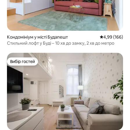
Кондомініум у місті Будапешт
Середня оцінка:
4,99 (166)
Стильний лофт у Буді – 10 хв до замку, 2 хв до метро
Вибір гостей
Вибір гостей