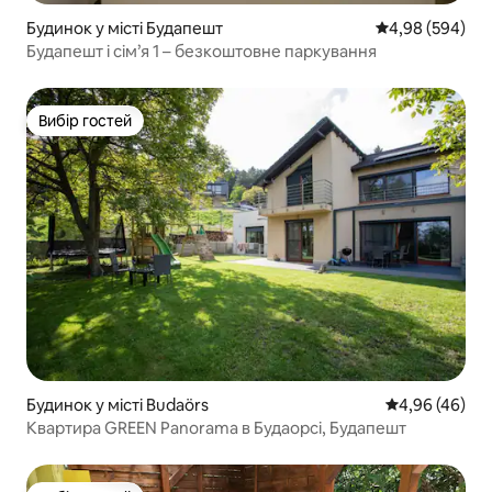
Будинок у місті Будапешт
Середня оцінка:
4,98 (594)
Будапешт і сім’я 1 – безкоштовне паркування
Вибір гостей
Вибір гостей
Будинок у місті Budaörs
Середня оцінка
4,96 (46)
Квартира GREEN Panorama в Будаорсі, Будапешт