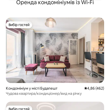
Оренда кондомініумів із Wi-Fi
Вибір гостей
Вибір гостей
Кондомініум у місті Будапешт
Середня оцінка:
4,86 (462)
Чудова квартира/кондиціонер/вид на річку
Вибір гостей