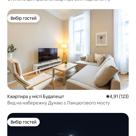
Вибір гостей
Вибір гостей
Квартира у місті Будапешт
Середня оцінка
4,91 (123)
Вид на набережну Дунаю з Ланцюгового мосту
Вибір гостей
Вибір гостей