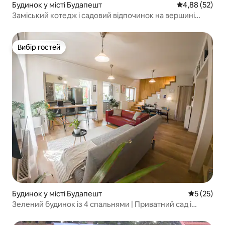
Будинок у місті Будапешт
Середня оцінк
4,88 (52)
Заміський котедж і садовий відпочинок на вершині
пагорба
Вибір гостей
Вибір гостей
Будинок у місті Будапешт
Середня оц
5 (25)
Зелений будинок із 4 спальнями | Приватний сад і
безкоштовна парковка