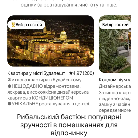
оцінки за розташування, чистоту та інше.
Вибір гостей
Вибір гостей
Топ вибір гостей
Вибір гостей
Квартира у місті Будапешт
Середня оцінка: 4,97 з 5, відгук
4,97 (200)
Житлова квартира в Будайському
Кондомініум у міс
замку (A)
шт
●НЕЩОДАВНО відремонтована,
Дизайнерська кв
яскрава, високоякісна дизайнерська
патіо біля Будайс
Затишна квартир
квартира з КОНДИЦІОНЕРОМ
південно-західно
●УНІКАЛЬНЕ розташування в центрі
замку з чарівним 
історичного БУДАЙСЬКОГО ЗАМКУ
середземноморсь
●ВИД на церкву Матьяша
Рибальський бастіон: популярні
яскравих рослин,
●БЕЗКОШТОВНИЙ Wi-Fi ●75-
для відпочинку. 
зручності в помешканнях для
ДЮЙМОВИЙ СМАРТ-ТЕЛЕВІЗОР
Будапешта, всього
відпочинку
●ПРАЛЬНА МАШИНА ●АВТОБУСНА
жвавого Пешта, н