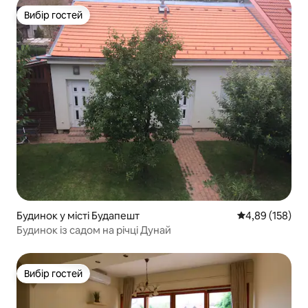
Вибір гостей
Вибір гостей
Будинок у місті Будапешт
Середня оцінка
4,89 (158)
Будинок із садом на річці Дунай
Вибір гостей
Вибір гостей