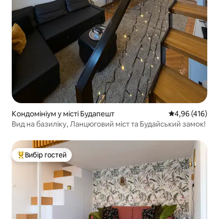
Кондомініум у місті Будапешт
Середня оцінка
4,96 (416)
Вид на базиліку, Ланцюговий міст та Будайський замок!
Вибір гостей
Топ вибір гостей