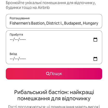
Бронюйте унікальні помешкання для відпочинку,
будинки тощо на Airbnb
Розташування
Отримавши результати пошуку, використовуйте для навігації с
Прибуття
Виїзд
Пошук
Рибальський бастіон: найкращі
помешкання для відпочинку
Гості погоджуються: ці помешкання мають високі