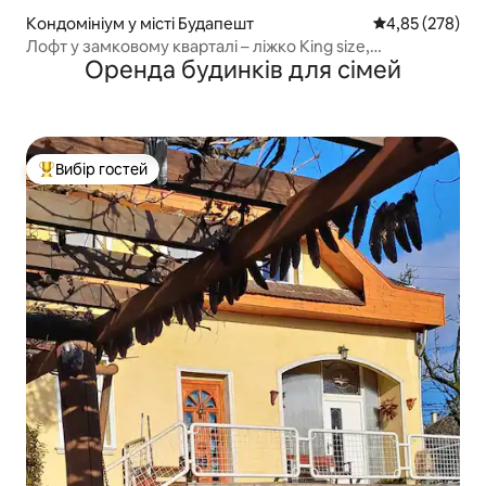
Кондомініум у місті Будапешт
Середня оцінка:
4,85 (278)
Лофт у замковому кварталі – ліжко King size,
Оренда будинків для сімей
Ланцюговий міст 1 хв
Вибір гостей
Топ вибір гостей