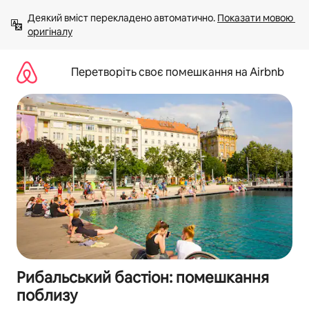
Перейти
Деякий вміст перекладено автоматично. 
Показати мовою 
до
оригіналу
вмісту
Перетворіть своє помешкання на Airbnb
Рибальський бастіон: помешкання
поблизу