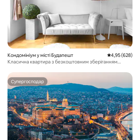
Кондомініум у місті Будапешт
Середня оцінка:
4,95 (628)
Класична квартира з безкоштовним зберіганням
багажу
Супергосподар
Супергосподар