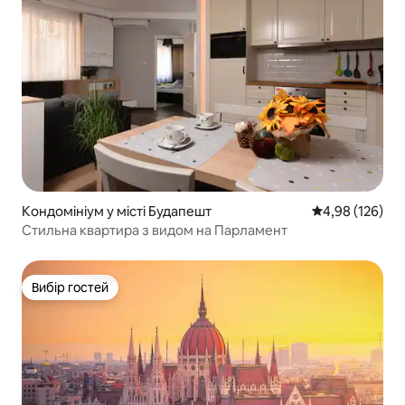
Кондомініум у місті Будапешт
Середня оцінка
4,98 (126)
Стильна квартира з видом на Парламент
Вибір гостей
Вибір гостей