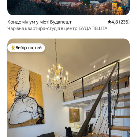
Кондомініум у місті Будапешт
Середня оцінк
4,8 (236)
Чарівна квартира-студія в центрі БУДАПЕШТА
Вибір гостей
Топ вибір гостей