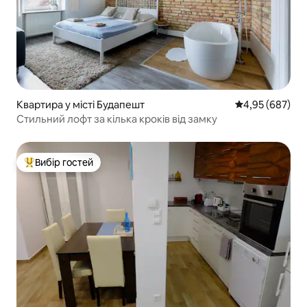
Квартира у місті Будапешт
Середня оцінка:
4,95 (687)
Стильний лофт за кілька кроків від замку
Вибір гостей
Топ вибір гостей