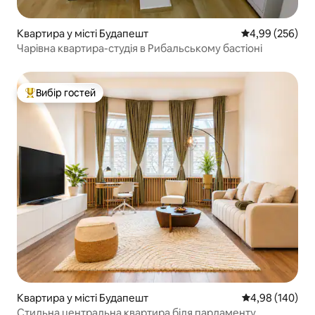
Квартира у місті Будапешт
Середня оцінка:
4,99 (256)
Чарівна квартира-студія в Рибальському бастіоні
Вибір гостей
Топ вибір гостей
Квартира у місті Будапешт
Середня оцінка:
4,98 (140)
Стильна центральна квартира біля парламенту