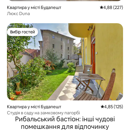
Квартира у місті Будапешт
Середня оцінка:
4,88 (227)
Люкс Duna
Вибір гостей
Вибір гостей
Квартира у місті Будапешт
Середня оцінка
4,85 (125)
Студія в саду на замковому пагорбі
Рибальський бастіон: інші чудові
помешкання для відпочинку