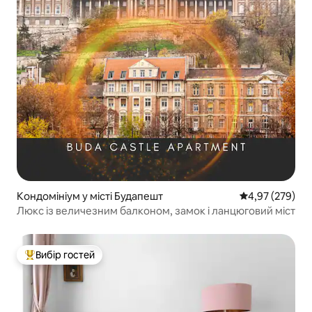
Кондомініум у місті Будапешт
Середня оцінка:
4,97 (279)
Люкс із величезним балконом, замок і ланцюговий міст
Вибір гостей
Топ вибір гостей