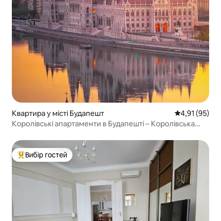
Квартира у місті Будапешт
Середня оцінк
4,91 (95)
Королівські апартаменти в Будапешті – Королівська
резиденція на Дунаї
Вибір гостей
Топ вибір гостей