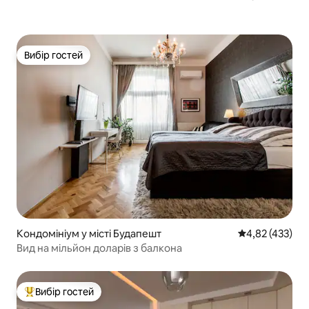
Вибір гостей
Вибір гостей
Кондомініум у місті Будапешт
Середня оцінка
4,82 (433)
Вид на мільйон доларів з балкона
Вибір гостей
Топ вибір гостей