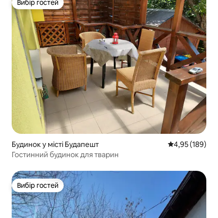
Вибір гостей
Вибір гостей
Будинок у місті Будапешт
Середня оцінка
4,95 (189)
Гостинний будинок для тварин
Вибір гостей
Вибір гостей