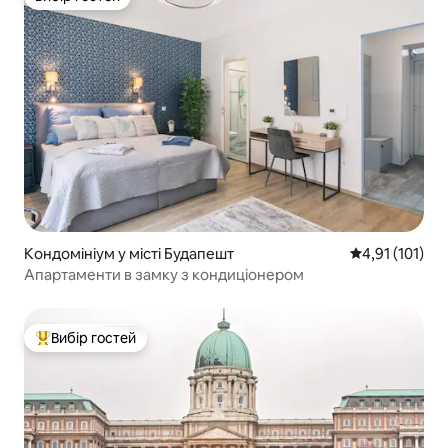
Вибір гостей
Кондомініум у місті Будапешт
Середня оцінка
4,91 (101)
Апартаменти в замку з кондиціонером
Вибір гостей
Топ вибір гостей