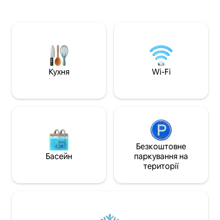
ЗУПИНКА: 30 метрів ●БЕЗПЕЧНА ТА
культових пам 'ято
КЛАСИЧНА будівля в
Рибальський баст
найкласичнішому районі Будапешта
спокійний відпоч
●ПОВНІСТЮ обладнана кухня ●Тут
Насолоджуйтеся 
ви можете відчути себе справжнім
помешканням з б
мешканцем Будапешта ●ТРАНСФЕР З
пральною машино
АЕРОПОРТУ З нетерпінням чекаю на
до громадського 
Ваш прийом! :)Томас Зверніть увагу:
сусідніми кафе, 
Кухня
Wi-Fi
квартира знаходиться на другому
мальовничими пі
поверсі, і до неї потрібно піднятися
кількома сходами.
Безкоштовне
Басейн
паркування на
території