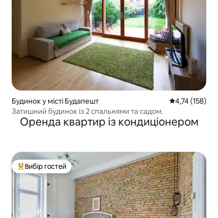
Будинок у місті Будапешт
Середня оцінка
4,74 (158)
Затишний будинок із 2 спальнями та садом.
Оренда квартир із кондиціонером
Вибір гостей
Топ вибір гостей