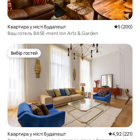
Квартира у місті Будапешт
Середня оцін
5 (200)
Ваш готель BASE-ment Inn Arts & Garden
Вибір гостей
Вибір гостей
Квартира у місті Будапешт
Середня оцінка
4,92 (221)