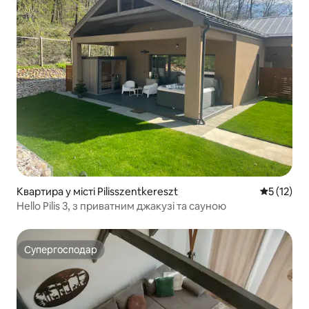
Квартира у місті Pilisszentkereszt
Середня оц
5 (12)
Hello Pilis 3, з приватним джакузі та сауною
Супергосподар
Супергосподар