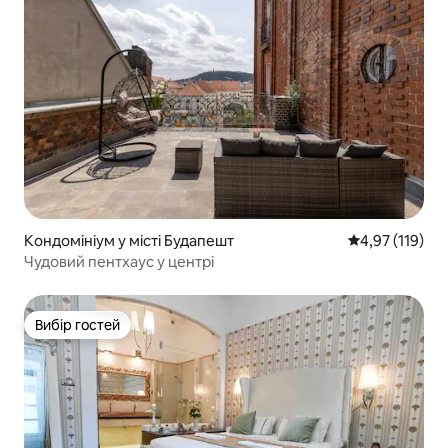
Кондомініум у місті Будапешт
Середня оцінка
4,97 (119)
Чудовий пентхаус у центрі
Вибір гостей
Вибір гостей