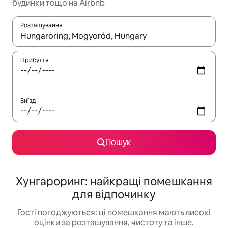
будинки тощо на Airbnb
Розташування
Отримавши результати пошуку, використовуйте для навігації с
Прибуття
Виїзд
Пошук
Хунгароринг: найкращі помешкання
для відпочинку
Гості погоджуються: ці помешкання мають високі
оцінки за розташування, чистоту та інше.