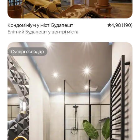
Кондомініум у місті Будапешт
Середня оцінка:
4,98 (190)
Елітний Будапешт у центрі міста
Супергосподар
Супергосподар