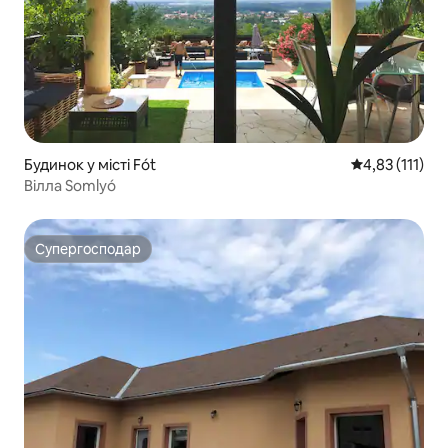
Будинок у місті Fót
Середня оцінка
4,83 (111)
Вілла Somlyó
Супергосподар
Супергосподар