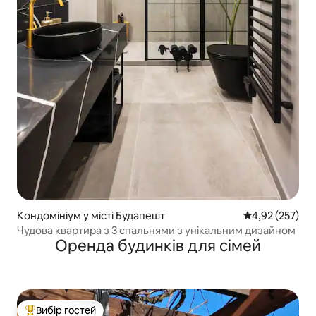
Кондомініум у місті Будапешт
Середня оцінка
4,92 (257)
Чудова квартира з 3 спальнями з унікальним дизайном
Оренда будинків для сімей
Вибір гостей