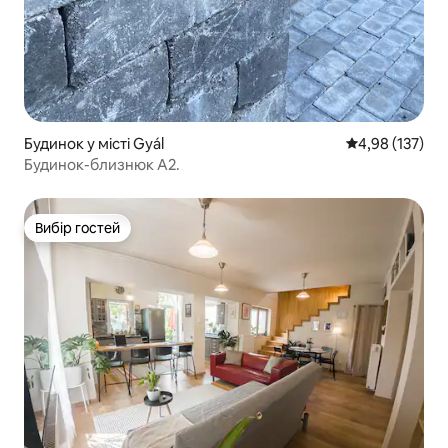
Будинок у місті Gyál
Середня оцінка
4,98 (137)
Будинок-близнюк A2.
Вибір гостей
Вибір гостей