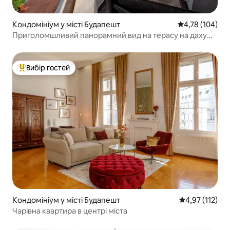
Кондомініум у місті Будапешт
Середня оцінка
4,78 (104)
Приголомшливий панорамний вид на терасу на даху
3Br
Вибір гостей
Топ вибір гостей
Кондомініум у місті Будапешт
Середня оцінка
4,97 (112)
Чарівна квартира в центрі міста