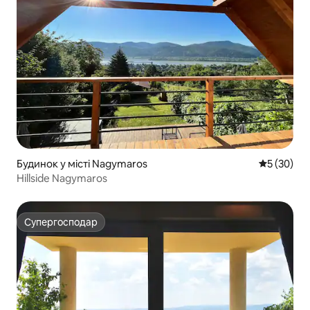
Будинок у місті Nagymaros
Середня оц
5 (30)
Hillside Nagymaros
Супергосподар
Супергосподар