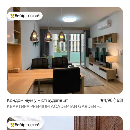
Вибір гостей
Топ вибір гостей
Кондомініум у місті Будапешт
Середня оцінка
4,96 (163)
КВАРТИРА PREMIUM ACADEMIAN GARDEN –
БЕЗКОШТОВНИЙ ГАРАЖ!
Вибір гостей
Топ вибір гостей