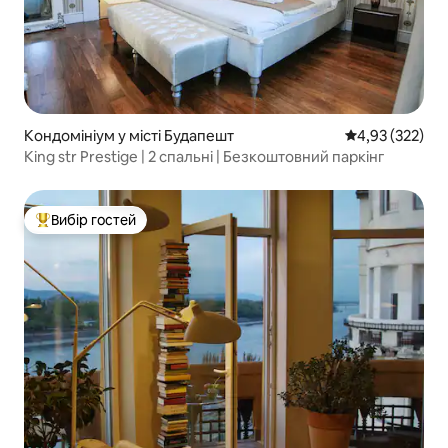
Кондомініум у місті Будапешт
Середня оцінка
4,93 (322)
King str Prestige | 2 спальні | Безкоштовний паркінг
Вибір гостей
Топ вибір гостей