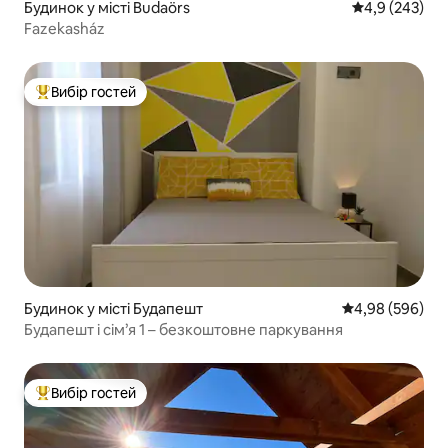
Будинок у місті Budaörs
Середня оцінк
4,9 (243)
Fazekasház
Вибір гостей
Топ вибір гостей
Будинок у місті Будапешт
Середня оцінка:
4,98 (596)
Будапешт і сім’я 1 – безкоштовне паркування
Вибір гостей
Топ вибір гостей