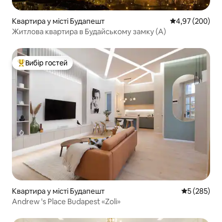
Квартира у місті Будапешт
Середня оцінка:
4,97 (200)
Житлова квартира в Будайському замку (A)
Вибір гостей
Топ вибір гостей
Квартира у місті Будапешт
Середня оці
5 (285)
Andrew 's Place Budapest «Zoli»