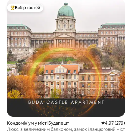
Вибір гостей
Топ вибір гостей
Кондомініум у місті Будапешт
Середня оцінка:
4,97 (279)
Люкс із величезним балконом, замок і ланцюговий міст