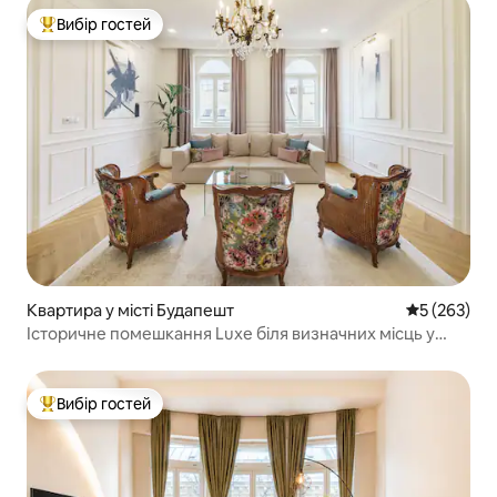
Вибір гостей
Топ вибір гостей
Квартира у місті Будапешт
Середня оці
5 (263)
Історичне помешкання Luxe біля визначних місць у
центрі міста
Вибір гостей
Топ вибір гостей