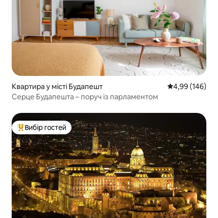
Квартира у місті Будапешт
Середня оцінка:
4,99 (146)
Серце Будапешта – поруч із парламентом
Вибір гостей
Топ вибір гостей