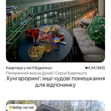
Квартира у місті Будапешт
Середня оцінка:
4,94 (465)
Панорамний вид на Дунай | Серце Будапешта
Хунгароринг: інші чудові помешкання
для відпочинку
Вибір гостей
Топ вибір гостей