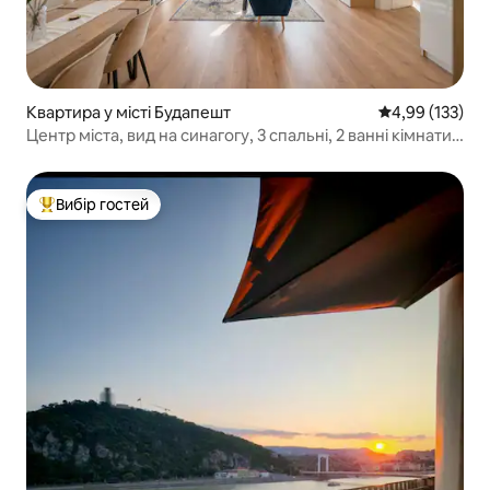
Квартира у місті Будапешт
Середня оцінка
4,99 (133)
Центр міста, вид на синагогу, 3 спальні, 2 ванні кімнати,
кондиціонер
Вибір гостей
Топ вибір гостей