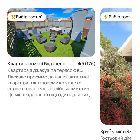
Вибір гостей
Вибір гостей
Топ вибір гостей
Топ вибір гостей
Квартира у місті Будапешт
Середня оцінка: 5 з 5, відгук
5 (176)
Квартира з джакузі та терасою в
Тосканському стилі + безкоштовне
Ласкаво просимо до нашої затишної
паркування
квартири в житловому комплексі,
спроектованому в італійському стилі.
Це місце ідеально підходить для тих,
хто цінує спокій і комфорт. Головною
особливістю є просторий балкон із
джакузі, душем на відкритому повітрі,
шезлонгами та обідньою зоною.
Комплекс оточений магазинами,
зокрема цілодобовими, та кафе.
Зруб у місті Szen
Зручне розташування забезпечує
Гостьовий дім Чіл