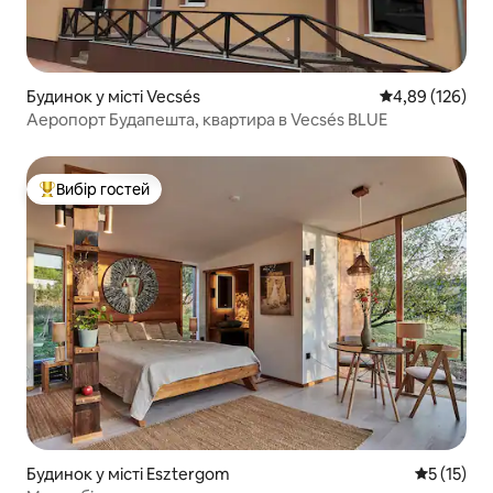
Будинок у місті Vecsés
Середня оцінка
4,89 (126)
Аеропорт Будапешта, квартира в Vecsés BLUE
Вибір гостей
Топ вибір гостей
Будинок у місті Esztergom
Середня оц
5 (15)