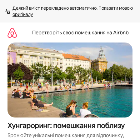
Перейти
Деякий вміст перекладено автоматично. 
Показати мовою 
до
оригіналу
вмісту
Перетворіть своє помешкання на Airbnb
Хунгароринг: помешкання поблизу
Бронюйте унікальні помешкання для відпочинку,