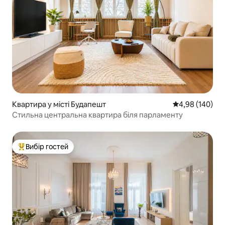
Квартира у місті Будапешт
Середня оцінка:
4,98 (140)
Стильна центральна квартира біля парламенту
Вибір гостей
Топ вибір гостей