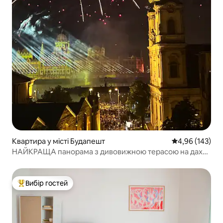
Квартира у місті Будапешт
Середня оцінка
4,96 (143)
НАЙКРАЩА панорама з дивовижною терасою на даху
біля Дунаю
Вибір гостей
Топ вибір гостей