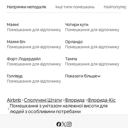
Напрямки неподалік
Інші типи помешкань
Найпопулярн
Маямі
Чотири кути
Помешкання для відпочинку
Помешкання для відпочинку
Маямі-Біч
Орландо
Помешкання для відпочинку
Помешкання для відпочинку
Форт-Лодердейл
Тампа
Помешкання для відпочинку
Помешкання для відпочинку
Голлівуд
Показати більше
Помешкання для відпочинку
Airbnb
Сполучені Штати
Флорида
Флорида-Кіс
Помешкання з унітазом належної висоти для
людей з особливими потребами