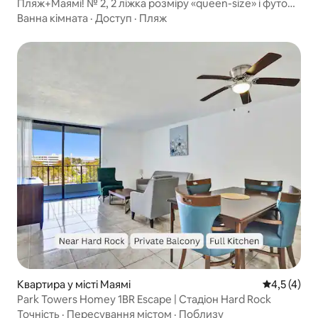
Пляж+Маямі! № 2, 2 ліжка розміру «queen-size» і футон,
БЕЗКОШТОВНЕ паркування
Ванна кімната
·
Доступ
·
Пляж
Квартира у місті Маямі
Середня оці
4,5 (4)
Park Towers Homey 1BR Escape | Стадіон Hard Rock
Точність
·
Пересування містом
·
Поблизу