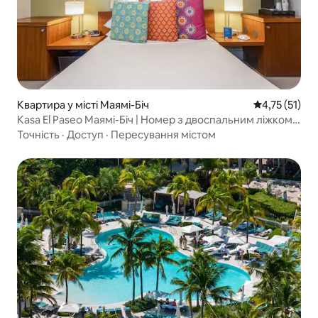
Квартира у місті Маямі-Біч
Середня оцінк
4,75 (51)
Kasa El Paseo Маямі-Біч | Номер з двоспальним ліжком
розміру Queen size для людей з обмеженими
Точність
·
Доступ
·
Пересування містом
можливостями