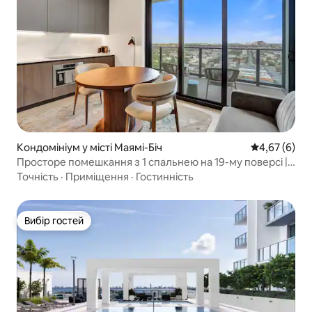
Кондомініум у місті Маямі-Біч
Середня оцін
4,67 (6)
Просторе помешкання з 1 спальнею на 19-му поверсі |
Miami Beach Bliss
Точність
·
Приміщення
·
Гостинність
Вибір гостей
Вибір гостей