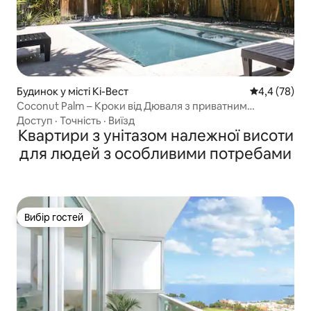
Будинок у місті Кі-Вест
Середня оцін
4,4 (78)
Coconut Palm – Кроки від Дюваля з приватним
басейном
Доступ
·
Точність
·
Виїзд
Квартири з унітазом належної висоти
для людей з особливими потребами
Вибір гостей
Вибір гостей