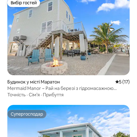
Вибір гостей
Вибір гостей
Будинок у місті Маратон
Середня оц
5 (17)
Mermaid Manor ~ Рай на березі з гідромасажною
ванною та причалом
Точність
·
Сім’я
·
Прибуття
Супергосподар
Супергосподар