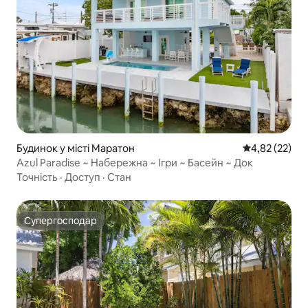
Будинок у місті Маратон
Середня оцінк
4,82 (22)
Azul Paradise ~ Набережна ~ Ігри ~ Басейн ~ Док
Точність
·
Доступ
·
Стан
Супергосподар
Супергосподар