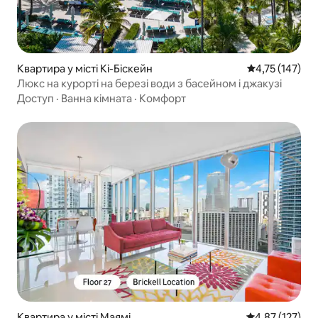
Квартира у місті Кі-Біскейн
Середня оцінка
4,75 (147)
Люкс на курорті на березі води з басейном і джакузі
Доступ
·
Ванна кімната
·
Комфорт
Квартира у місті Маямі
Середня оцінка
4,87 (127)