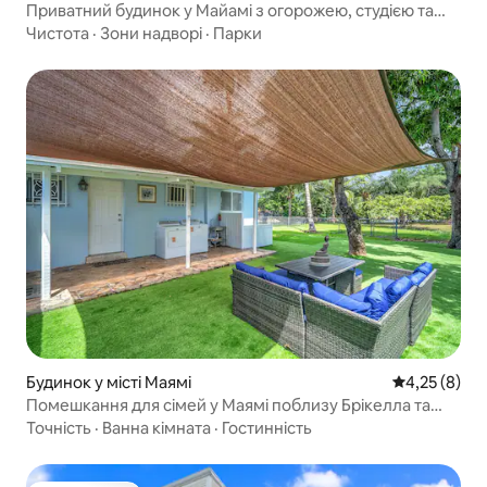
Приватний будинок у Майамі з огорожею, студією та
безкоштовною парковкою
Чистота
·
Зони надворі
·
Парки
Будинок у місті Маямі
Середня оцін
4,25 (8)
Помешкання для сімей у Маямі поблизу Брікелла та
аеропорту
Точність
·
Ванна кімната
·
Гостинність