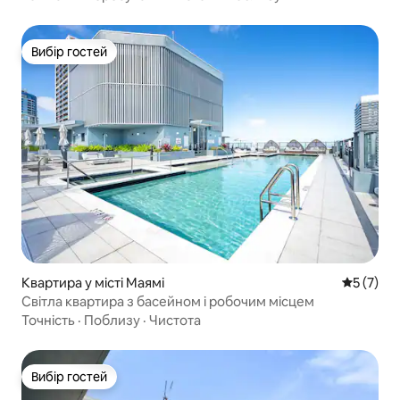
Вибір гостей
Вибір гостей
Квартира у місті Маямі
Середня о
5 (7)
Світла квартира з басейном і робочим місцем
Точність
·
Поблизу
·
Чистота
Вибір гостей
Вибір гостей