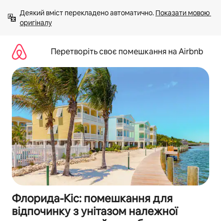
Перейти
Деякий вміст перекладено автоматично. 
Показати мовою 
до
оригіналу
вмісту
Перетворіть своє помешкання на Airbnb
Флорида-Кіс: помешкання для
відпочинку з унітазом належної