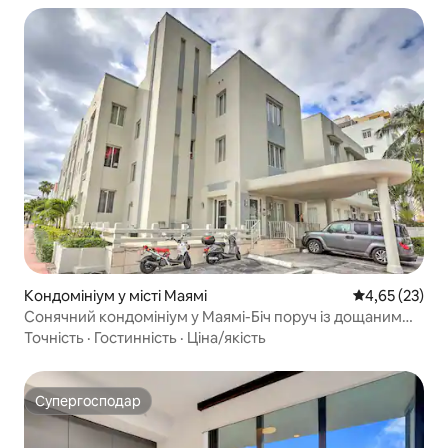
Кондомініум у місті Маямі
Середня оцінк
4,65 (23)
Сонячний кондомініум у Маямі-Біч поруч із дощаним
настилом!
Точність
·
Гостинність
·
Ціна/якість
Супергосподар
Супергосподар