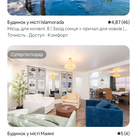
Будинок у місті Islamorada
Середня оцінк
4,87 (46)
Місць для ночівлі: 8 | Захід сонця + причал для човнів |
Ісламорада
Точність
·
Доступ
·
Комфорт
Супергосподар
Супергосподар
Будинок у місті Маямі
Середня о
5 (4)