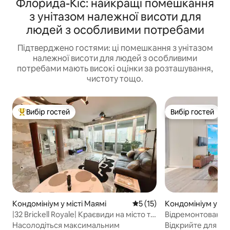
Флорида-Кіс: найкращі помешкання
з унітазом належної висоти для
людей з особливими потребами
Підтверджено гостями: ці помешкання з унітазом
належної висоти для людей з особливими
потребами мають високі оцінки за розташування,
чистоту тощо.
Вибір гостей
Вибір гостей
Топ вибір гостей
Вибір гостей
Кондомініум у місті Маямі
Середня оцінка: 5 з 5, відгу
5 (15)
Кондомініум у міс
|32 Brickell Royale| Краєвиди на місто та
Відремонтоване
затоку + розкішне життя
2 спальні/2 ванні
Насолодіться максимальним
Відкрийте для себ