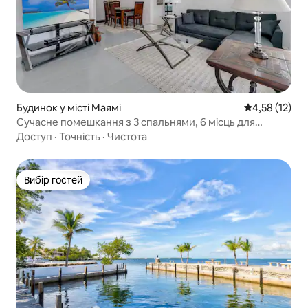
Будинок у місті Маямі
Середня оцінк
4,58 (12)
Сучасне помешкання з 3 спальнями, 6 місць для
ночівлі, за кілька хвилин від центру Маямі
Доступ
·
Точність
·
Чистота
Вибір гостей
Вибір гостей