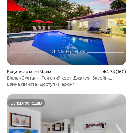
Будинок у місті Маямі
Середня оцінка
4,78 (160)
Вілла «Султан» | Тенісний корт· Джакузі· Басейн·
Барбекю
Ванна кімната
·
Доступ
·
Паркінг
Супергосподар
Супергосподар