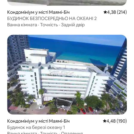
Кондомініум у місті Маямі-Біч
Середня оцінка
4,38 (214)
БУДИНОК БЕЗПОСЕРЕДНЬО НА ОКЕАНІ 2
Ванна кімната
·
Точність
·
Задній двір
Кондомініум у місті Маямі-Біч
Середня оцінка:
4,48 (190)
Будинок на березі океану 1
Ванна кімната
·
Точність
·
Опалення