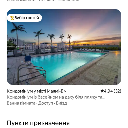
Вибір гостей
Топ вибір гостей
Кондомініум у місті Маямі-Біч
Середня оцінк
4,94 (32)
Кондомініум із басейном на даху біля пляжу та
конференц-центру
Ванна кімната
·
Доступ
·
Виїзд
Пункти призначення