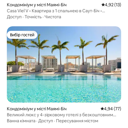
Кондомініум у місті Маямі-Біч
Середня оцінк
4,92 (13)
Casa Viel V • Квартира з 1 спальнею в Саут-Біч •
Безкоштовне паркування
Доступ
·
Точність
·
Чистота
Вибір гостей
Вибір гостей
Кондомініум у місті Маямі-Біч
Середня оцінк
4,94 (77)
Великий люкс у 4-зірковому готелі з безкоштовним
доступом до приватного пляжу
Ванна кімната
·
Доступ
·
Пересування містом