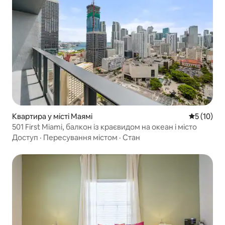
Квартира у місті Маямі
Середня оц
5 (10)
501 First Miami, балкон із краєвидом на океан і місто
Доступ
·
Пересування містом
·
Стан