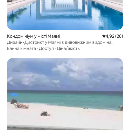
Кондомініум у місті Маямі
Середня оцінк
4,92 (26)
Дизайн-Дистрикт у Маямі з дивовижним видом на
місто Bayview's
Ванна кімната
·
Доступ
·
Ціна/якість