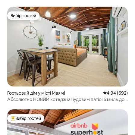
Вибір гостей
Вибір гостей
Гостьовий дім у місті Маямі
Середня оцінка:
4,94 (692)
Абсолютно НОВИЙ котедж із чудовим патіо! 5 миль до
пляжу!
Вибір гостей
Топ вибір гостей