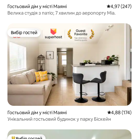
Гостьовий дім у місті Маямі
Середня оцінка:
4,97 (247)
Велика студія з патіо; 7 хвилин до аеропорту Міа.
Вибір гостей
Вибір гостей
Гостьовий дім у місті Маямі
Середня оцінка
4,88 (174)
Унікальний гостьовий будинок у парку Біскейн
Вибір гостей