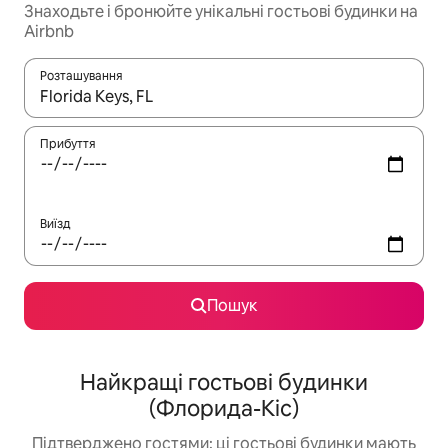
Знаходьте і бронюйте унікальні гостьові будинки на
Airbnb
Розташування
Отримавши результати пошуку, використовуйте для навігації с
Прибуття
Виїзд
Пошук
Найкращі гостьові будинки
(Флорида-Кіс)
Підтверджено гостями: ці гостьові будинки мають