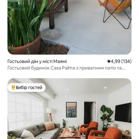
Гостьовий дім у місті Маямі
Середня оцінка
4,99 (134)
Гостьовий будинок Casa Palma з приватним патіо та
садом
Вибір гостей
Топ вибір гостей