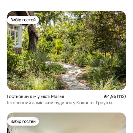
Вибір гостей
Вибір гостей
Гостьовий дім у місті Маямі
Середня оцінка
4,95 (112)
Історичний заміський будинок у Коконат-Гроув із
гамаком
Вибір гостей
Вибір гостей