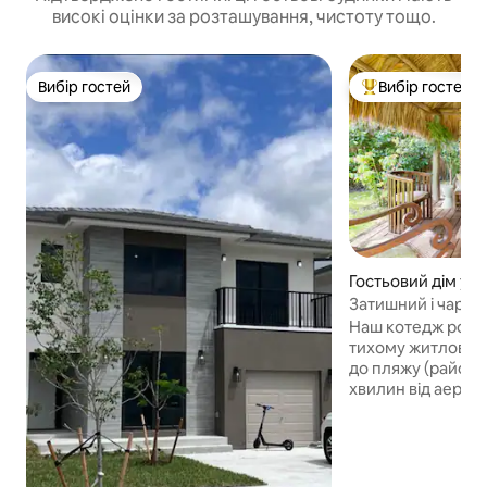
високі оцінки за розташування, чистоту тощо.
Вибір гостей
Вибір гостей
Вибір гостей
Топ вибір гостей
Гостьовий дім у мі
ne Park
Затишний і чарів
будиночок
Наш котедж розт
тихому житловому
до пляжу (район 
хвилин від аероп
Лодердейл, розт
задньому дворі г
але окремо і з н
Насолоджуйтеся 