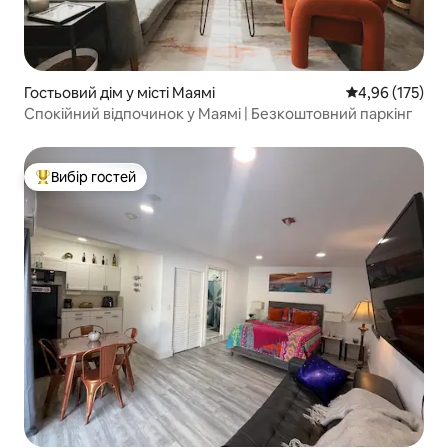
Гостьовий дім у місті Маямі
Середня оцінка
4,96 (175)
Спокійний відпочинок у Маямі | Безкоштовний паркінг
Вибір гостей
Топ вибір гостей