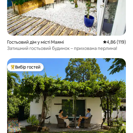
Гостьовий дім у місті Маямі
Середня оцінка
4,86 (119)
Затишний гостьовий будинок – прихована перлина!
Вибір гостей
Топ вибір гостей