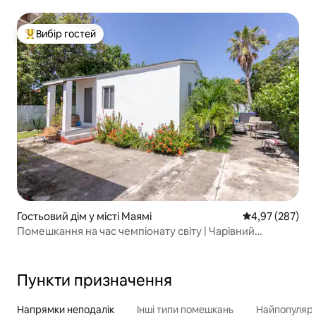
Вибір гостей
Топ вибір гостей
Гостьовий дім у місті Маямі
Середня оцінка:
4,97 (287)
Помешкання на час чемпіонату світу | Чарівний
приватний гостьовий будинок
Пункти призначення
Напрямки неподалік
Інші типи помешкань
Найпопулярн