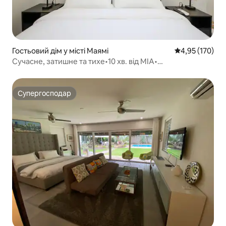
Гостьовий дім у місті Маямі
Середня оцінка
4,95 (170)
Сучасне, затишне та тихе•10 хв. від MIA•
БЕЗКОШТОВНЕ паркування
Супергосподар
Супергосподар