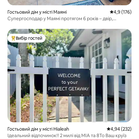
Гостьовий дім у місті Маямі
Середня оцінк
4,9 (176)
Супергосподар у Маямі протягом 6 років – двір,
велосипед, барбекю та паркування
Вибір гостей
Топ вибір гостей
Гостьовий дім у місті Hialeah
Середня оцінка:
4,94 (232)
Ідеальний відпочинок‼️ 2 милі від MIA та 8To Ваш круїз