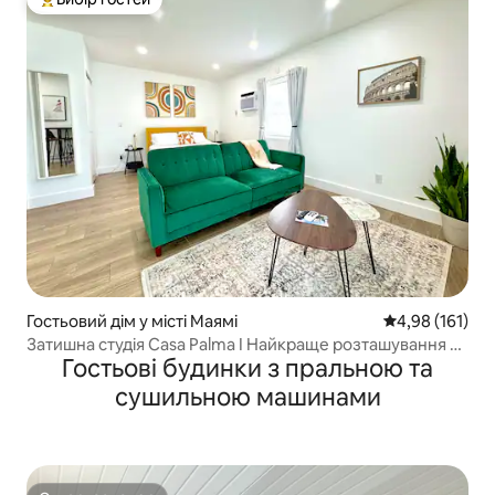
Топ вибір гостей
Гостьовий дім у місті Маямі
Середня оцінка
4,98 (161)
Затишна студія Casa Palma I Найкраще розташування +
Гостьові будинки з пральною та
Безкоштовне паркування
сушильною машинами