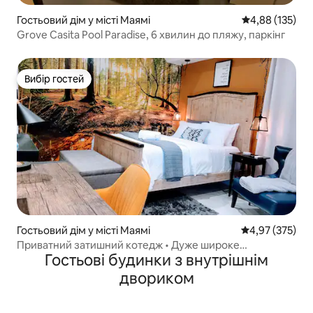
Гостьовий дім у місті Маямі
Середня оцінка
4,88 (135)
Grove Casita Pool Paradise, 6 хвилин до пляжу, паркінг
Вибір гостей
Вибір гостей
Гостьовий дім у місті Маямі
Середня оцінка
4,97 (375)
Приватний затишний котедж • Дуже широке
Гостьові будинки з внутрішнім
двоспальне ліжко • Безкоштовна стоянка
двориком