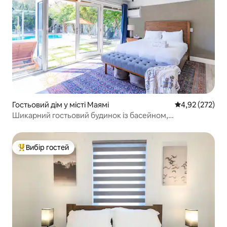
Гостьовий дім у місті Маямі
Середня оцінка
4,92 (272)
Шикарний гостьовий будинок із басейном,
гідромасажною ванною, грилем, міні-гольфом
Вибір гостей
Топ вибір гостей