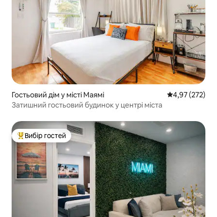
Гостьовий дім у місті Маямі
Середня оцінка
4,97 (272)
Затишний гостьовий будинок у центрі міста
Вибір гостей
Топ вибір гостей