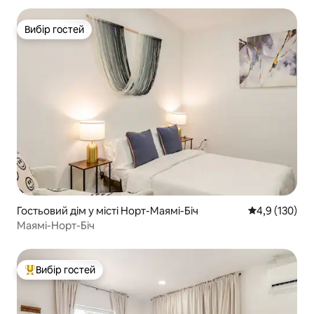
Вибір гостей
Вибір гостей
Гостьовий дім у місті Норт-Маямі-Біч
Середня оцінк
4,9 (130)
Маямі-Норт-Біч
Вибір гостей
Топ вибір гостей