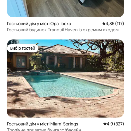
Гостьовий дім у місті Opa-locka
Середня оцінка
4,85 (117)
Гостьовий будинок Tranquil Haven із окремим входом
Вибір гостей
Вибір гостей
Гостьовий дім у місті Miami Springs
Середня оцінк
4,9 (327)
Тропічне приватне бунгало/басейн