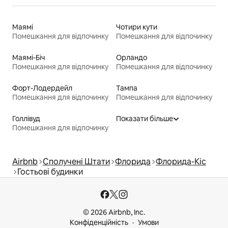
Маямі
Чотири кути
Помешкання для відпочинку
Помешкання для відпочинку
Маямі-Біч
Орландо
Помешкання для відпочинку
Помешкання для відпочинку
Форт-Лодердейл
Тампа
Помешкання для відпочинку
Помешкання для відпочинку
Голлівуд
Показати більше
Помешкання для відпочинку
Airbnb
Сполучені Штати
Флорида
Флорида-Кіс
Гостьові будинки
© 2026 Airbnb, Inc.
Конфіденційність
Умови