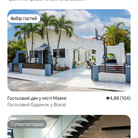
Вибір гостей
Вибір гостей
Гостьовий дім у місті Маямі
Середня оцінка:
4,88 (104)
Гостьовий будинок у Візкаї
Супергосподар
Супергосподар