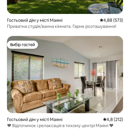
Гостьовий дім у місті Маямі
Середня оцінка:
4,88 (573)
Приватна студія/ванна кімната. Гарне розташування!
Вибір гостей
Вибір гостей
Гостьовий дім у місті Маямі
Середня оцінк
4,8 (212)
♥ Відпочинок і релаксація в тихому центрі Маямі ♥