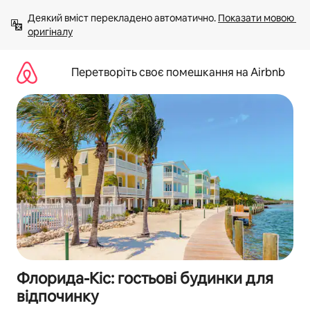
Перейти
Деякий вміст перекладено автоматично. 
Показати мовою 
до
оригіналу
вмісту
Перетворіть своє помешкання на Airbnb
Флорида-Кіс: гостьові будинки для
відпочинку