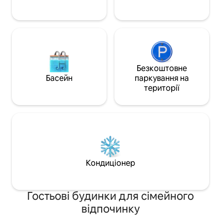
Еверглейдс (5 хвилин ) Кі-Ларго (30
хвилин) Маямі (20 хвилин) Лікарня ( 10
хвилин)
Безкоштовне
Басейн
паркування на
території
Кондиціонер
Гостьові будинки для сімейного
відпочинку