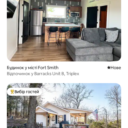
Будинок у місті Fort Smith
Нове місц
Нове
Відпочинок у Barracks Unit B, Triplex
Вибір гостей
Топ вибір гостей