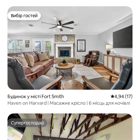
Вибір гостей
Вибір гостей
Будинок у місті Fort Smith
Середня оцінк
4,94 (17)
Haven on Harvard | Масажне крісло | 6 місць для ночівлі
Супергосподар
Супергосподар