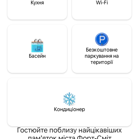
унікальні твори 
щоб насолодитися доступним Keurig.
Кухня
Wi-Fi
відкритому повітр
Ресторани, кафе та нічні клуби в центрі
власній гідромаса
міста знаходяться всього в 5 хвилинах
відкритому повітр
їзди!
Безкоштовне
Басейн
паркування на
території
Кондиціонер
Гостюйте поблизу найцікавіших
пам’яток міста Форт-Сміт