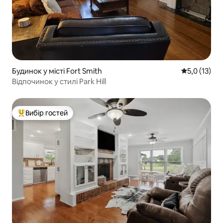
Будинок у місті Fort Smith
Середня оцін
5,0 (13)
Відпочинок у стилі Park Hill
Вибір гостей
Топ вибір гостей