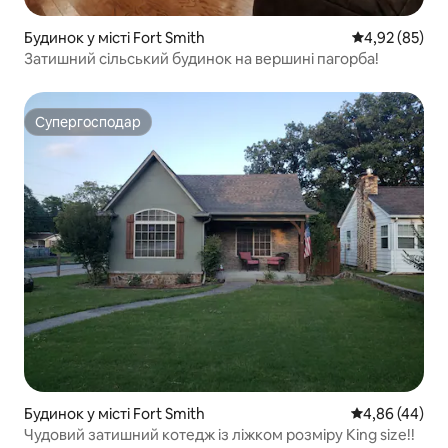
Будинок у місті Fort Smith
Середня оцінк
4,92 (85)
Затишний сільський будинок на вершині пагорба!
Супергосподар
Супергосподар
Будинок у місті Fort Smith
Середня оцінка
4,86 (44)
Чудовий затишний котедж із ліжком розміру King size!!