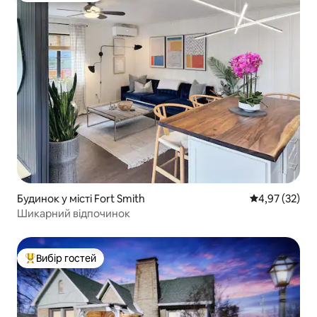
Будинок у місті Fort Smith
Середня оцінк
4,97 (32)
Шикарний відпочинок
Вибір гостей
Топ вибір гостей