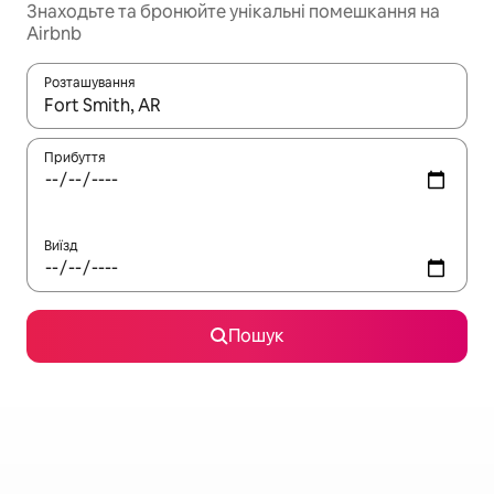
Знаходьте та бронюйте унікальні помешкання на
Airbnb
Розташування
Отримавши результати пошуку, використовуйте для навігації с
Прибуття
Виїзд
Пошук