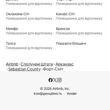
Помешкання для відпочинку
Помешкання для відпочинку
Оклахома-Сіті
Канзас-Сіті
Помешкання для відпочинку
Помешкання для відпочинку
Мемфіс
Бренсон
Помешкання для відпочинку
Помешкання для відпочинку
Талса
Показати більше
Помешкання для відпочинку
Airbnb
Сполучені Штати
Арканзас
Sebastian County
Форт-Сміт
© 2026 Airbnb, Inc.
Конфіденційність
Умови