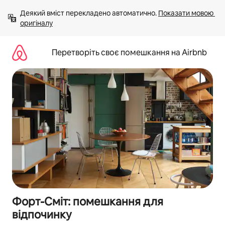
Перейти
Деякий вміст перекладено автоматично. 
Показати мовою 
до
оригіналу
вмісту
Перетворіть своє помешкання на Airbnb
Форт-Сміт: помешкання для
відпочинку