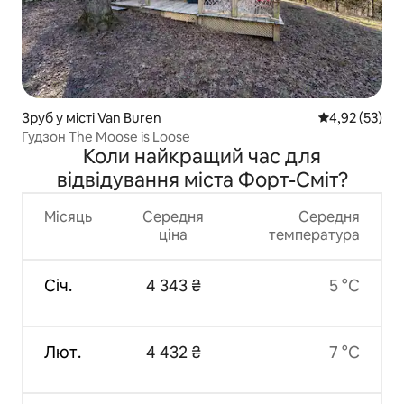
Зруб у місті Van Buren
Середня оцінк
4,92 (53)
Гудзон The Moose is Loose
Коли найкращий час для
відвідування міста Форт-Сміт?
Місяць
Середня
Середня
ціна
температура
Січ.
4 343 ₴
5 °C
Лют.
4 432 ₴
7 °C