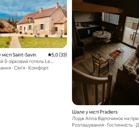
 5, відгуки: 17
 місті Saint-Savin
Середня оцінка: 5,0 з 5, відгуки: 33
5,0 (33)
й 5-зірковий готель Le
u Breuil
вання
·
Сім’я
·
Комфорт
Шале у місті Pradiers
Лодж Anna Відпочинок на при
нордична лазня – Канталь
Розташування
·
Гостинність
·
Д