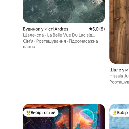
Будинок у місті Ardres
Середня оцінка: 5,0 
5,0 (8)
Шале-спа - La Belle Vue Du Lac від
Manaloc
Сім’я
·
Розташування
·
Гідромасажна
ванна
Шале у м
Hissala J
озеро
Розташу
Вибір гостей
Вибір
Топ вибір гостей
Топ вибі