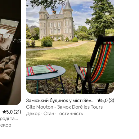
Заміський будинок у місті Sèvr
Середня оцінка: 5,0
5,0 (3)
emoine
Gîte Mouton - Замок Doré les Tours
Середня оцінка: 5,0 з 5, відгуки: 21
5,0 (21)
Декор
·
Стан
·
Гостинність
роді та
екор