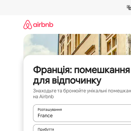
Перейти
до
вмісту
Франція: помешкання
для відпочинку
Знаходьте та бронюйте унікальні помешка
на Airbnb
Розташування
Отримавши результати пошуку, використовуйте дл
Прибуття