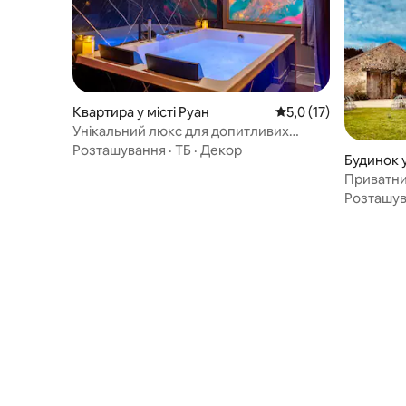
Квартира у місті Руан
Середня оцінка: 5,0 з
5,0 (17)
Унікальний люкс для допитливих
дорослих
Розташування
·
ТБ
·
Декор
Будинок у
Приватни
Hameau d
Розташу