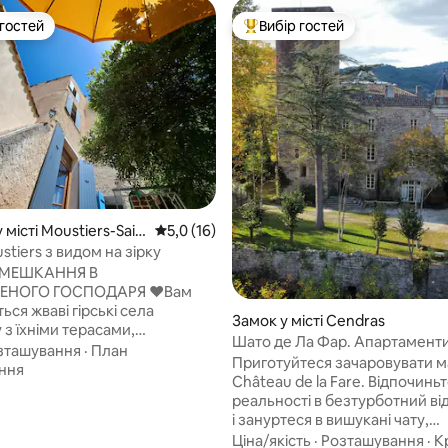
 гостей
Вибір гостей
р гостей
Топ вибір гостей
 місті Moustiers-Sain
Середня оцінка: 5,0 з 5, відгуки: 16
5,0 (16)
 5, відгуки: 26
stiers з видом на зірку
ОМЕШКАННЯ В
ОГО ГОСПОДАРЯ ​❤️​Вам
ся жваві гірські села
Замок у місті Cendras
з їхніми терасами,
Шато де Ла Фар. Апартаменти
ами та бутиками? Вам
зташування
·
План
Приготуйтеся зачаровувати м
ься лавандові поля,
ння
Château de la Fare. Відпочиньт
ьні ринки або суворий
реальності в безтурботний в
 Вердону? Вам подобається
і зануртеся в вишукані чату,
 походи, займатися
розташовані в славному
Ціна/якість
·
Розташування
·
К
мом, рафтингом або