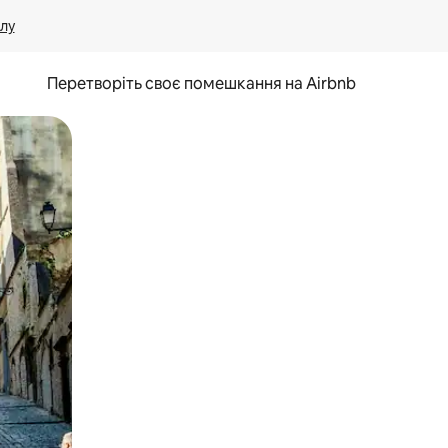
лу
Перетворіть своє помешкання на Airbnb
и дотику та гортання.