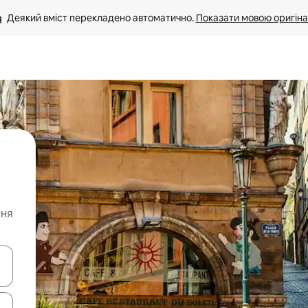
Деякий вміст перекладено автоматично. 
Показати мовою оригіна
ння
я навігації сторінкою клавіші зі стрілками вгору та вниз або жест