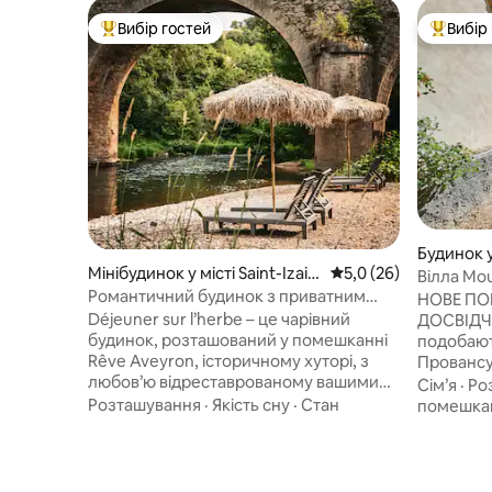
Вибір гостей
Вибір
Топ вибір гостей
Топ вибі
Будинок у
Мінібудинок у місті Saint-Izair
Середня оцінка: 5,0 з
5,0 (26)
te-Marie
Вілла Mou
e
Романтичний будинок з приватним
НОВЕ П
пляжем – Rêve Aveyron
Déjeuner sur l’herbe – це чарівний
ДОСВІДЧЕН
будинок, розташований у помешканні
подобають
Rêve Aveyron, історичному хуторі, з
Провансу 
любов’ю відреставрованому вашими
ресторан
Сім’я
·
Ро
господарями Фебе та Джоері. Це
подобают
Розташування
·
Якість сну
·
Стан
помешка
місце, оточене природою, де можна
регіонал
сповільнити темп і відновити зв'язок із
ландшафт
собою. Прокиньтеся під спів птахів,
ходити в
насолодіться тривалими сніданками на
альпініз