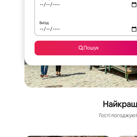
Виїзд
Пошук
Найкращі
Гості погоджуют