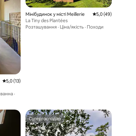
Мінібудинок у місті Meillerie
Середня оцінка: 5,0 
5,0 (49)
La Tiny des Plantées
Розташування
·
Ціна/якість
·
Походи
Середня оцінка: 5,0 з 5, відгуки: 13
5,0 (13)
 ванна
·
Супергосподар
Супергосподар