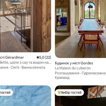
з 5, відгуки: 8
істі Gérardmer
Середня оцінка: 5,0 з 5, відгуки: 22
5,0 (22)
uliette, шале з сау та видом на
Будинок у місті Gordes
вання
·
Сім’я
·
Ванна кімната
La Maison du Luberon
Розташування
·
Гідромасажна
Краєвид
 гостей
Вибір гостей
р гостей
Топ вибір гостей