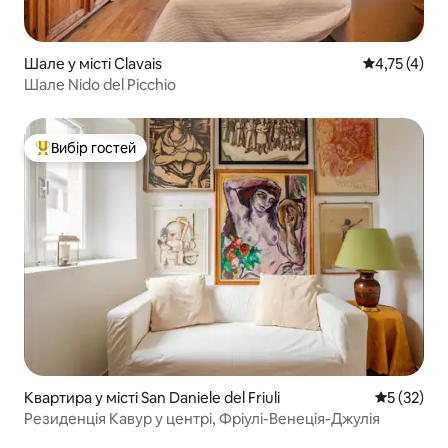
Шале у місті Clavais
Середня оцін
4,75 (4)
Шале Nido del Picchio
Вибір гостей
Топ вибір гостей
Квартира у місті San Daniele del Friuli
Середня оц
5 (32)
Резиденція Кавур у центрі, Фріулі-Венеція-Джулія