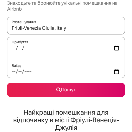
Знаходьте та бронюйте унікальні помешкання на
Airbnb
Розташування
Отримавши результати пошуку, використовуйте для навігації с
Прибуття
Виїзд
Пошук
Найкращі помешкання для
відпочинку в місті Фріулі-Венеція-
Джулія