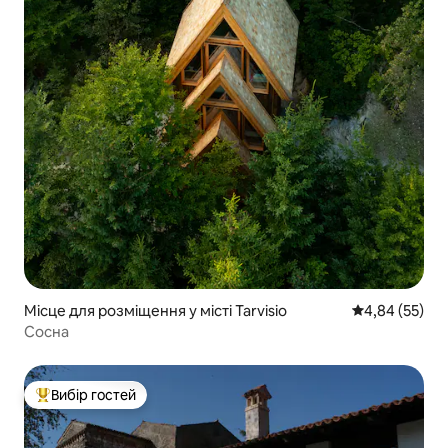
Місце для розміщення у місті Tarvisio
Середня оцінк
4,84 (55)
Сосна
Вибір гостей
Топ вибір гостей