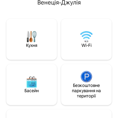
Венеція-Джулія
Терезіано, – усьог
та автентичність помешкання.
блискучої води Гра
Розташована на віллі, оточеній
Collector – це да
природою, вона пропонує теплу
центральноєвро
атмосферу в стилі кабіни, з відкритою
занурена в істори
деревиною та сучасними
тиху елегантніст
зручностями. Ідеально підходить для
району. Створено 
тих, хто шукає відпочинок, природу та
любителів дизайн
спорт. Напишіть мені зараз, щоб
вимогливих поцін
здійснити свою мрію.
Кухня
Wi-Fi
Безкоштовне
Басейн
паркування на
території