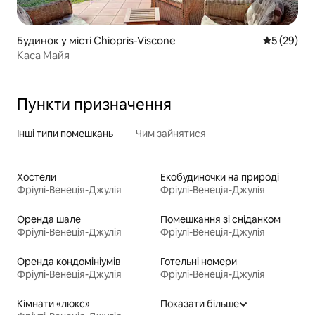
Будинок у місті Chiopris-Viscone
Середня оц
5 (29)
Каса Майя
Пункти призначення
Інші типи помешкань
Чим зайнятися
Хостели
Екобудиночки на природі
Фріулі-Венеція-Джулія
Фріулі-Венеція-Джулія
Оренда шале
Помешкання зі сніданком
Фріулі-Венеція-Джулія
Фріулі-Венеція-Джулія
Оренда кондомініумів
Готельні номери
Фріулі-Венеція-Джулія
Фріулі-Венеція-Джулія
Кімнати «люкс»
Показати більше