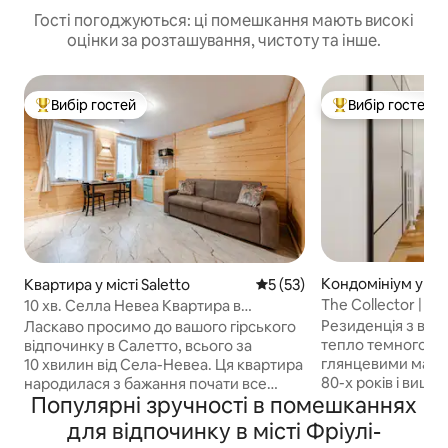
Гості погоджуються: ці помешкання мають високі
оцінки за розташування, чистоту та інше.
Вибір гостей
Вибір гостей
Топ вибір гостей
Топ вибір гостей
Кондомініум у міс
Квартира у місті Saletto
Середня оцінка: 5 з 5, відгу
5 (53)
The Collector | Б
10 хв. Селла Невеа Квартира в
Понтероссо
гірському будинку
Резиденція з ви
Ласкаво просимо до вашого гірського
тепло темного де
відпочинку в Салетто, всього за
глянцевими марм
10 хвилин від Села-Невеа. Ця квартира
80-х років і виш
народилася з бажання почати все
Популярні зручності в помешканнях
дизайнерськими 
спочатку, побудована разом із
самому центрі еле
місцевими майстрами та місцевою
для відпочинку в місті Фріулі-
легендарному ра
громадою, щоб покращити матеріали