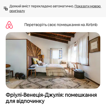
Перейти
Деякий вміст перекладено автоматично. 
Показати мовою 
до
оригіналу
вмісту
Перетворіть своє помешкання на Airbnb
Фріулі-Венеція-Джулія: помешкання
для відпочинку