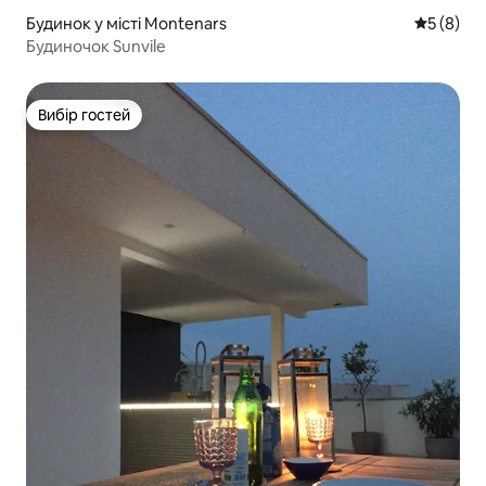
Будинок у місті Montenars
Середня о
5 (8)
Будиночок Sunvile
Вибір гостей
Вибір гостей