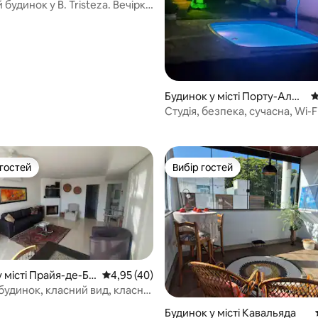
будинок у B. Tristeza. Вечірки
ні.
Будинок у місті Порту-Алеґ
С
5, відгуки: 203
рі
Студія, безпека, сучасна, Wi-Fi
безкоштовна парковка
 гостей
Вибір гостей
р гостей
Вибір гостей
 місті Прайя-де-Бе
Середня оцінка: 4,95 з 5, відгуки: 40
4,95 (40)
будинок, класний вид, класне
ання.
5, відгуки: 260
Будинок у місті Кавальяда