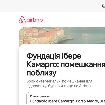
Перейти
до
вмісту
Фундація Ібере
Камарго: помешканн
поблизу
Бронюйте унікальні помешкання для
відпочинку, будинки тощо на Airbnb
Розташування
Отримавши результати пошуку, використовуйте дл