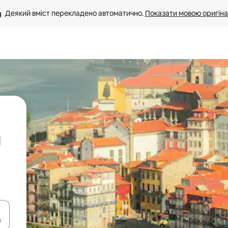
Деякий вміст перекладено автоматично. 
Показати мовою оригіна
я
я навігації сторінкою клавіші зі стрілками вгору та вниз або жест