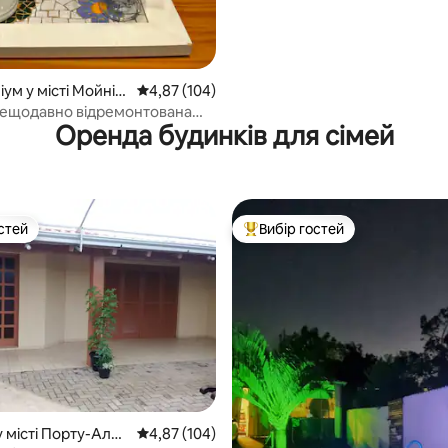
ум у місті Мойніо
Середня оцінка: 4,87 з 5, відгуки: 104
4,87 (104)
ту
нещодавно відремонтована
Оренда будинків для сімей
чекає на вас!
стей
Вибір гостей
стей
Топ вибір гостей
 місті Порту-Алеґ
Середня оцінка: 4,87 з 5, відгуки: 104
4,87 (104)