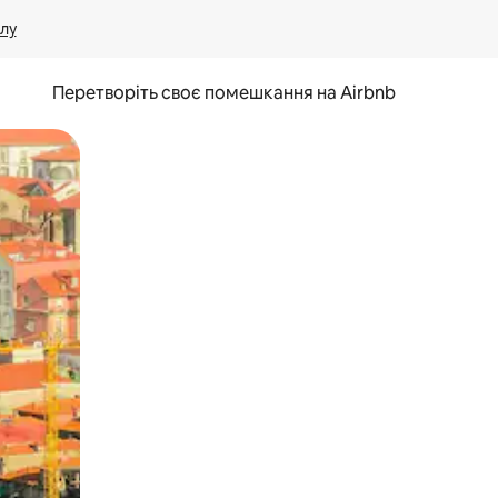
лу
Перетворіть своє помешкання на Airbnb
и дотику та гортання.