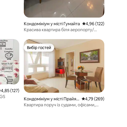
Кондомініум у місті Гумайта
Середня оцінка: 4,96 з 
4,96 (122)
Красива квартира біля аеропорту/
арени
Вибір гостей
Вибір гостей
ередня оцінка: 4,85 з 5, відгуки: 127
4,85 (127)
RGS
Кондомініум у місті Прайя-
Середня оцінка: 4,79 з 
4,79 (269)
де-Белас
Квартира поруч із судами, офісами,
скейт-парком, з гаражем