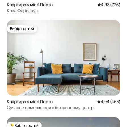
Квартира у місті Порто
Середня оцінка:
4,93 (726)
Каза Фаррапус
Вибір гостей
Вибір гостей
Квартира у місті Порто
Середня оцінка:
4,94 (465)
Сучасне помешкання в історичному центрі
Вибір гостей