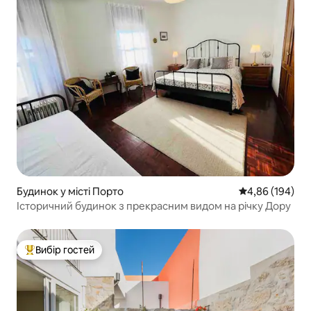
Будинок у місті Порто
Середня оцінка:
4,86 (194)
Історичний будинок з прекрасним видом на річку Дору
Вибір гостей
Топ вибір гостей