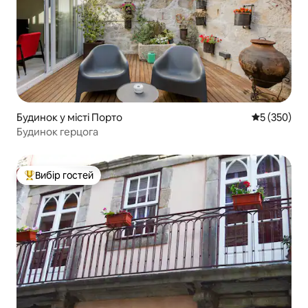
Будинок у місті Порто
Середня оці
5 (350)
Будинок герцога
Вибір гостей
Топ вибір гостей