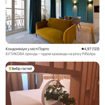
Кондомініум у місті Порто
Середня оцінка
4,97 (123)
БУТИКОВА оренда – чудові краєвиди на річку Рібейра
Вибір гостей
Топ вибір гостей