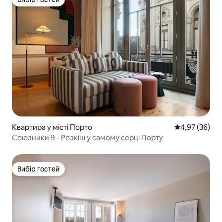
Вибір гостей
Квартира у місті Порто
Середня оцінк
4,97 (36)
Союзники 9 - Розкіш у самому серці Порту
Вибір гостей
Вибір гостей