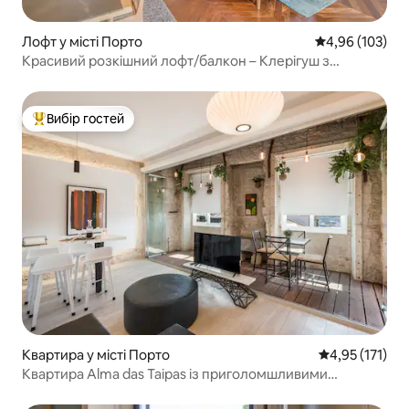
Лофт у місті Порто
Середня оцінка
4,96 (103)
Красивий розкішний лофт/балкон – Клерігуш з
кондиціонером 4D
Вибір гостей
Топ вибір гостей
Квартира у місті Порто
Середня оцінка
4,95 (171)
Квартира Alma das Taipas із приголомшливими
краєвидами