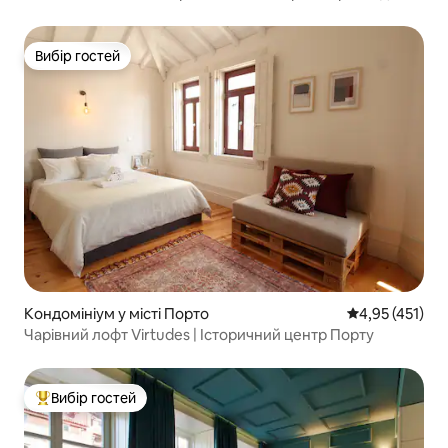
Вибір гостей
Вибір гостей
Кондомініум у місті Порто
Середня оцінка
4,95 (451)
Чарівний лофт Virtudes | Історичний центр Порту
Вибір гостей
Топ вибір гостей