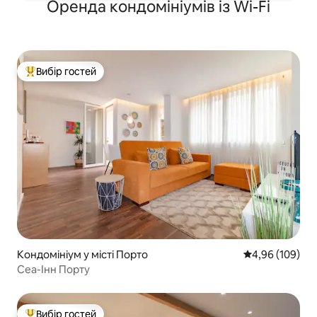
Оренда кондомініумів із Wi-Fi
Вибір гостей
Топ вибір гостей
Кондомініум у місті Порто
Середня оцінка:
4,96 (109)
Сеа-Інн Порту
Вибір гостей