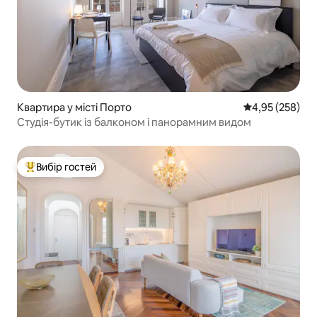
Квартира у місті Порто
Середня оцінка:
4,95 (258)
Студія-бутик із балконом і панорамним видом
Вибір гостей
Топ вибір гостей