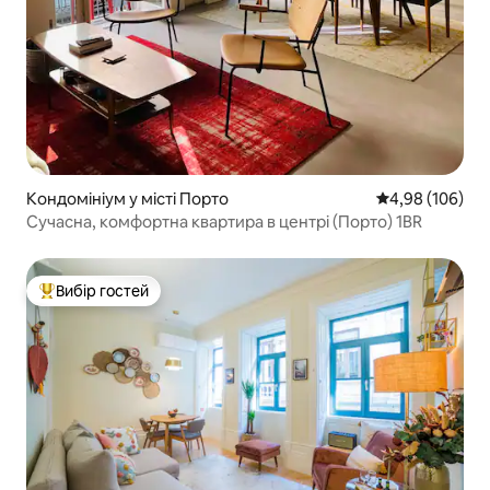
Кондомініум у місті Порто
Середня оцінка:
4,98 (106)
Сучасна, комфортна квартира в центрі (Порто) 1BR
Вибір гостей
Топ вибір гостей