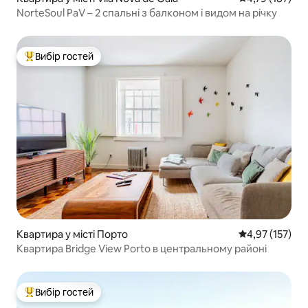
NorteSoul PaV – 2 спальні з балконом і видом на річку
Вибір гостей
Топ вибір гостей
Квартира у місті Порто
Середня оцінка
4,97 (157)
Квартира Bridge View Porto в центральному районі
Вибір гостей
Топ вибір гостей