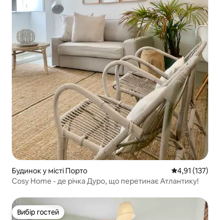
Будинок у місті Порто
Середня оцінка
4,91 (137)
Cosy Home - де річка Дуро, що перетинає Атлантику!
Вибір гостей
Вибір гостей