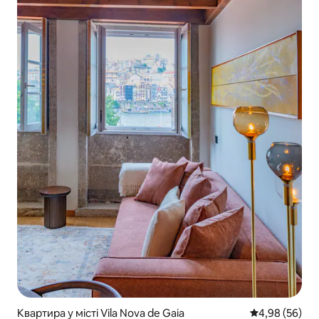
Квартира у місті Vila Nova de Gaia
Середня оцінка
4,98 (56)