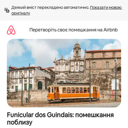
Перейти
Деякий вміст перекладено автоматично. 
Показати мовою 
до
оригіналу
вмісту
Перетворіть своє помешкання на Airbnb
Funicular dos Guindais: помешкання
поблизу