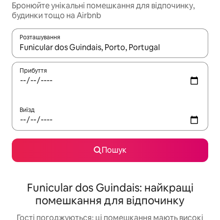
Бронюйте унікальні помешкання для відпочинку,
будинки тощо на Airbnb
Розташування
Отримавши результати пошуку, використовуйте для навігації с
Прибуття
Виїзд
Пошук
Funicular dos Guindais: найкращі
помешкання для відпочинку
Гості погоджуються: ці помешкання мають високі