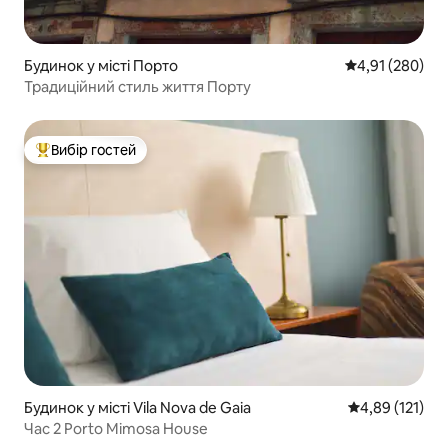
Будинок у місті Порто
Середня оцінка
4,91 (280)
Традиційний стиль життя Порту
Вибір гостей
Топ вибір гостей
Будинок у місті Vila Nova de Gaia
Середня оцінка
4,89 (121)
Час 2 Porto Mimosa House