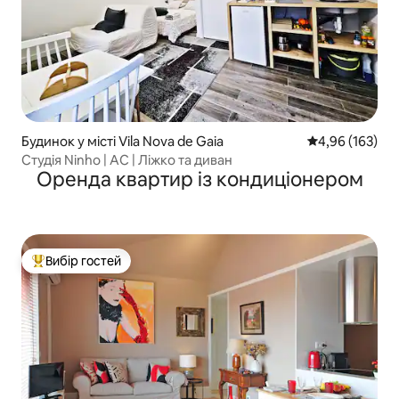
Будинок у місті Vila Nova de Gaia
Середня оцінка
4,96 (163)
Студія Ninho | AC | Ліжко та диван
Оренда квартир із кондиціонером
Вибір гостей
Топ вибір гостей