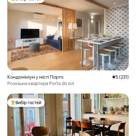
Топ вибір гостей
Кондомініум у місті Порто
Середня оці
5 (231)
Розкішна квартира Porta do sol
Вибір гостей
Топ вибір гостей