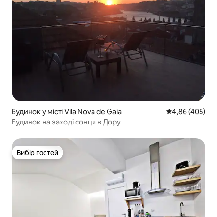
Будинок у місті Vila Nova de Gaia
Середня оцінка:
4,86 (405)
Будинок на заході сонця в Дору
Вибір гостей
Вибір гостей