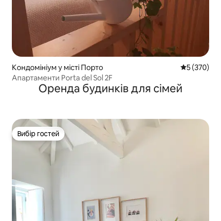
Кондомініум у місті Порто
Середня оці
5 (370)
Апартаменти Porta del Sol 2F
Оренда будинків для сімей
Вибір гостей
Вибір гостей