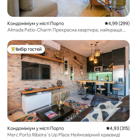
Кондомініум у місті Порто
Середня оцінка:
4,99 (299)
Almada Patio-Charm Прекрасна квартира, найкраще
розташування та кондиціонер
Вибір гостей
Топ вибір гостей
Кондомініум у місті Порто
Середня оцінка
4,93 (315)
Merc Porto Ribeira 's Up Place Неймовірний краєвид!