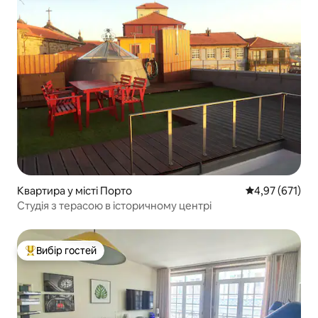
Квартира у місті Порто
Середня оцінка
4,97 (671)
Студія з терасою в історичному центрі
Вибір гостей
Топ вибір гостей