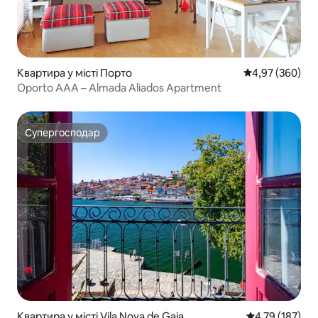
Квартира у місті Порто
Середня оцінка:
4,97 (360)
Oporto AAA – Almada Aliados Apartment
Супергосподар
Супергосподар
Квартира у місті Vila Nova de Gaia
Середня оцінка
4,79 (187)