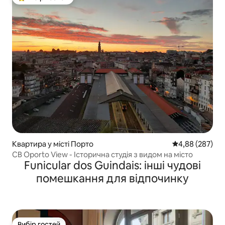
Топ вибір гостей
Квартира у місті Порто
Середня оцінка:
4,88 (287)
CB Oporto View - Історична студія з видом на місто
Funicular dos Guindais: інші чудові
помешкання для відпочинку
Вибір гостей