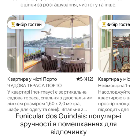
оцінки за розташування, чистоту та інше.
Вибір гостей
Вибір гостей
Топ вибір гостей
Топ вибір гостей
Квартира у місті Порто
Середня оцінка: 5 з 5, відгук
5 (412)
Квартира у місті 
ЧУДОВА ТЕРАСА ПОРТО
Неймовірна 1-кім
3 особи, балкон,
У квартирі (пентхаус) є вертикальна
Насолоджуйтеся 
садова тераса, спальня з двоспальним
квартирою в цент
ліжком розміром 1,60 х 2,0 метра,
простір площею 4
шафи для одягу та сейф. Вітальня з
підходить для к
Funicular dos Guindais: популярні
диваном, 4K-телевізором, кабельними
перебування.<br>
каналами та Netflix, аудіосистемою
1 спальня з 2 ліж
зручності в помешканнях для
Rotel Bluetooth та міні-баром з
ліжко та 1 диван-
відпочинку
безкоштовними напоями для гостей.
ванна кімната з 