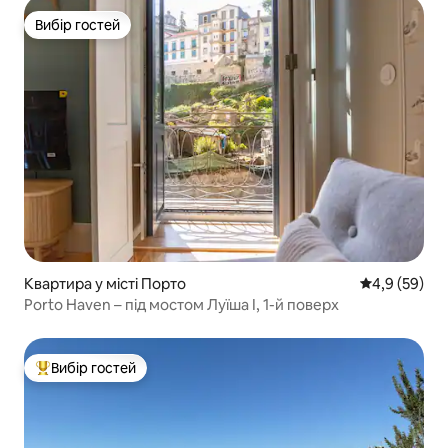
Вибір гостей
Вибір гостей
Квартира у місті Порто
Середня оцін
4,9 (59)
Porto Haven – під мостом Луїша I, 1-й поверх
Вибір гостей
Топ вибір гостей