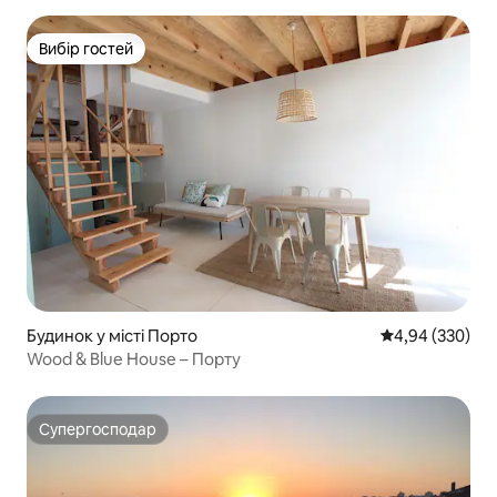
Вибір гостей
Вибір гостей
Будинок у місті Порто
Середня оцінка:
4,94 (330)
Wood & Blue House – Порту
Супергосподар
Супергосподар