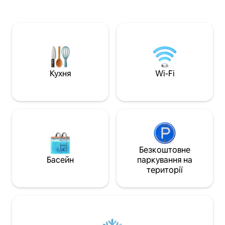
Кухня оснащена: мікрохвильовою
повністю обладна
піччю, холодильником, посудомийною
холодильником,
машиною, індукційною плитою,
камерою, кавова
тостером, чайником і Nexpresso. У
шафою, мікрохвил
ванній кімнаті є біде та душ, фен та
необхідним посудо
зручності (гель для душу, шампунь та
кабельне телеба
крем для тіла), праска та прасувальна
іспанською, англ
дошка.
французькою та 
Кухня
Wi-Fi
мовами.<br><br>
Безкоштовне
Басейн
паркування на
території