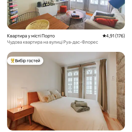
Квартира у місті Порто
Середня оцінка
4,91 (176)
Чудова квартира на вулиці Руа-дас-Флорес
Вибір гостей
Топ вибір гостей