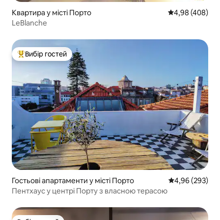
Квартира у місті Порто
Середня оцінка:
4,98 (408)
LeBlanche
Вибір гостей
Топ вибір гостей
Гостьові апартаменти у місті Порто
Середня оцінка:
4,96 (293)
Пентхаус у центрі Порту з власною терасою