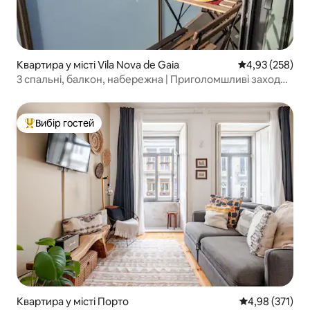
Квартира у місті Vila Nova de Gaia
Середня оцінка:
4,93 (258)
3 спальні, балкон, набережна | Приголомшливі заходи
сонця над Дору
Вибір гостей
Топ вибір гостей
Квартира у місті Порто
Середня оцінка
4,98 (371)