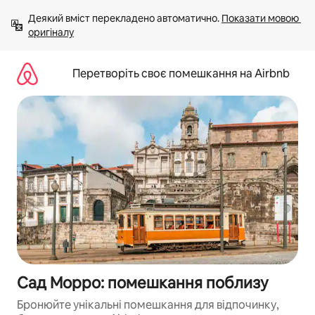
Перейти
Деякий вміст перекладено автоматично. 
Показати мовою 
до
оригіналу
вмісту
Перетворіть своє помешкання на Airbnb
Сад Морро: помешкання поблизу
Бронюйте унікальні помешкання для відпочинку,