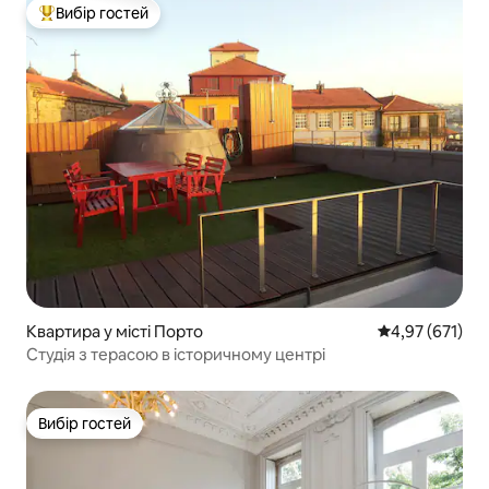
Вибір гостей
Топ вибір гостей
Квартира у місті Порто
Середня оцінка
4,97 (671)
Студія з терасою в історичному центрі
Вибір гостей
Вибір гостей