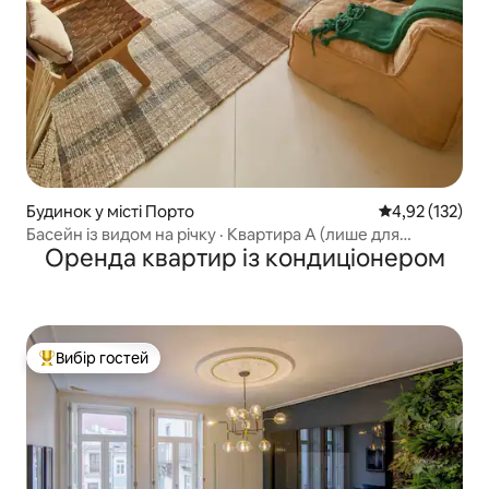
Будинок у місті Порто
Середня оцінка
4,92 (132)
Басейн із видом на річку · Квартира A (лише для
Оренда квартир із кондиціонером
дорослих)
Вибір гостей
Топ вибір гостей