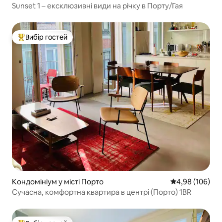
Sunset 1 – ексклюзивні види на річку в Порту/Гая
Вибір гостей
Топ вибір гостей
Кондомініум у місті Порто
Середня оцінка:
4,98 (106)
Сучасна, комфортна квартира в центрі (Порто) 1BR