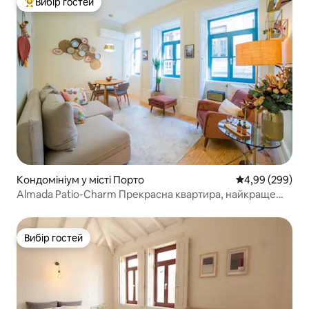
Вибір гостей
Топ вибір гостей
Кондомініум у місті Порто
Середня оцінка:
4,99 (299)
Almada Patio-Charm Прекрасна квартира, найкраще
розташування та кондиціонер
Вибір гостей
Вибір гостей