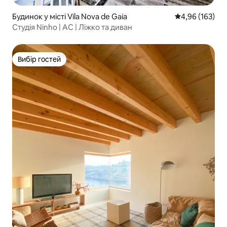
Будинок у місті Vila Nova de Gaia
Середня оцінка
4,96 (163)
Студія Ninho | AC | Ліжко та диван
Вибір гостей
Вибір гостей