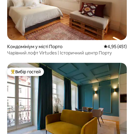
Кондомініум у місті Порто
Середня оцінка
4,95 (451)
Чарівний лофт Virtudes | Історичний центр Порту
Вибір гостей
Топ вибір гостей