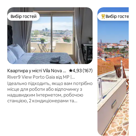
Вибір гостей
Вибір гостей
Вибір гостей
Топ вибір гостей
Квартира у місті Vila Nova d
Середня оцінка: 4,93 з 5, відгук
4,93 (167)
e Gaia
River9 View Porto Gaia від MP |
Кондиціонер
Ідеально підходить, якщо вам потрібно
місце для роботи або відпочинку з
надшвидким Інтернетом, робочою
станцією, 2 кондиціонерами та
приголомшливим видом на річку.
Квартира з легким доступом до
набережної Порту та Геї знаходиться
всього в 150 метрах від відомих пам
'яток моста Jardim do Morro & Ponte
Luis. Транспортне сполучення