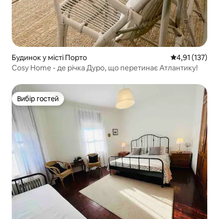
Будинок у місті Порто
Середня оцінка
4,91 (137)
Cosy Home - де річка Дуро, що перетинає Атлантику!
Вибір гостей
Вибір гостей