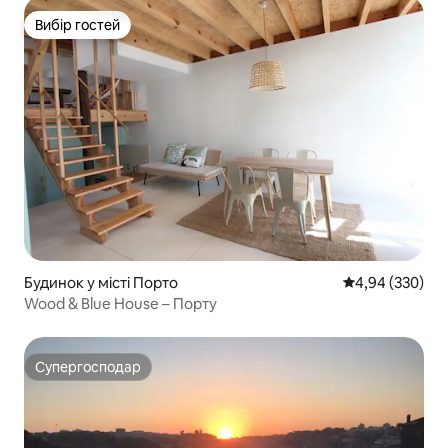
Вибір гостей
Вибір гостей
Будинок у місті Порто
Середня оцінка:
4,94 (330)
Wood & Blue House – Порту
Супергосподар
Супергосподар