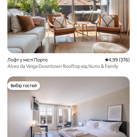
Лофт у місті Порто
Середня оцінка:
4,99 (376)
Alves da Veiga Downtown Rooftop від Nuno & Family
Вибір гостей
Вибір гостей