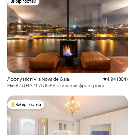
Вибір гостей
Вибір гостей
Лофт у місті Vila Nova de Gaia
Середня оцінка:
4,94 (304)
Мій ВИД НА МІЙ ДОРУ Стильний фронт річки
Вибір гостей
Топ вибір гостей