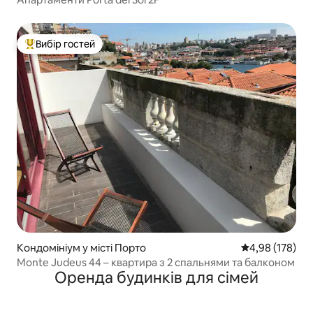
Вибір гостей
Топ вибір гостей
Кондомініум у місті Порто
Середня оцінка
4,98 (178)
Monte Judeus 44 – квартира з 2 спальнями та балконом
Оренда будинків для сімей