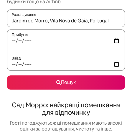
будинки тощо на Airbnb
Розташування
Отримавши результати пошуку, використовуйте для навігації с
Прибуття
Виїзд
Пошук
Сад Морро: найкращі помешкання
для відпочинку
Гості погоджуються: ці помешкання мають високі
оцінки за розташування, чистоту та інше.