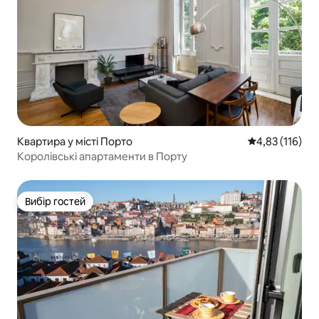
Квартира у місті Порто
Середня оцінка
4,83 (116)
Королівські апартаменти в Порту
Вибір гостей
Вибір гостей