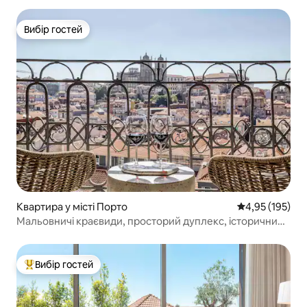
Вибір гостей
Вибір гостей
Квартира у місті Порто
Середня оцінка
4,95 (195)
Мальовничі краєвиди, просторий дуплекс, історичний
центр
Вибір гостей
Топ вибір гостей