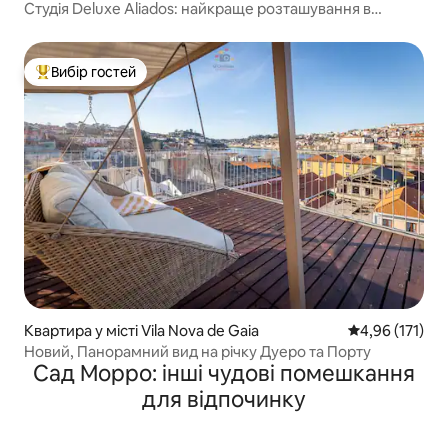
Студія Deluxe Aliados: найкраще розташування в
історичному центрі
Вибір гостей
Топ вибір гостей
Квартира у місті Vila Nova de Gaia
Середня оцінка
4,96 (171)
Новий, Панорамний вид на річку Дуеро та Порту
Сад Морро: інші чудові помешкання
для відпочинку