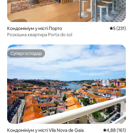
Кондомініум у місті Порто
Середня оці
5 (231)
Розкішна квартира Porta do sol
Супергосподар
Супергосподар
Кондомініум у місті Vila Nova de Gaia
Середня оцінка
4,88 (161)