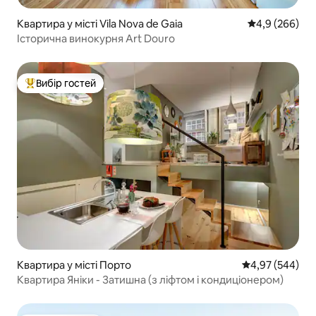
Квартира у місті Vila Nova de Gaia
Середня оцінка
4,9 (266)
Історична винокурня Art Douro
Вибір гостей
Топ вибір гостей
Квартира у місті Порто
Середня оцінка:
4,97 (544)
Квартира Яніки - Затишна (з ліфтом і кондиціонером)