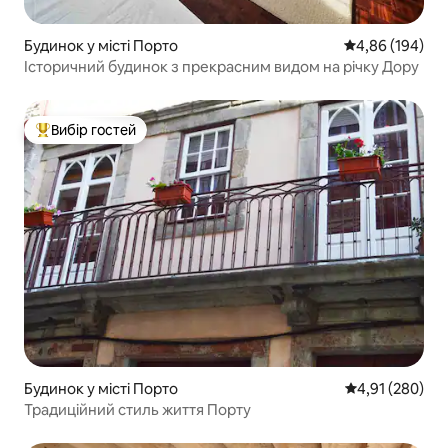
Будинок у місті Порто
Середня оцінка:
4,86 (194)
Історичний будинок з прекрасним видом на річку Дору
Вибір гостей
Топ вибір гостей
Будинок у місті Порто
Середня оцінка
4,91 (280)
Традиційний стиль життя Порту