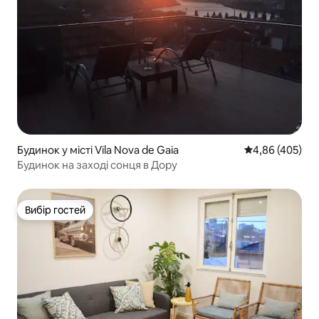
Будинок у місті Vila Nova de Gaia
Середня оцінка:
4,86 (405)
Будинок на заході сонця в Дору
Вибір гостей
Вибір гостей