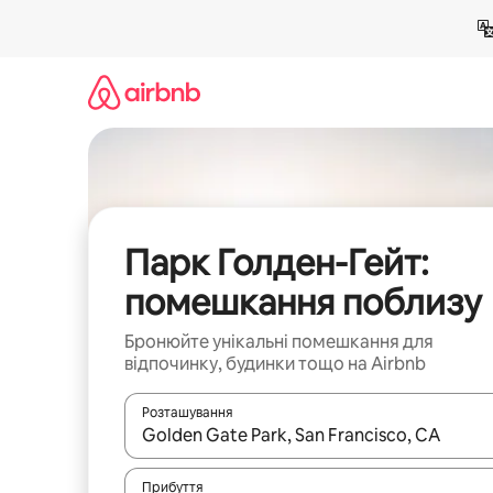
Перейти
до
вмісту
Парк Голден-Гейт:
помешкання поблизу
Бронюйте унікальні помешкання для
відпочинку, будинки тощо на Airbnb
Розташування
Отримавши результати пошуку, використовуйте дл
Прибуття