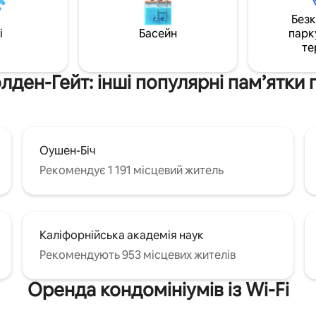
світлом у патіо, а потім
пляжу можна дістатися пішки.
Без
йтеся приголомшливими
дістатися громадським транс
i
Басейн
парк
и Сан-Франциско, такими як
або автомобілем Uber/Lyft/таксі Мі
те
 меблі,
для паркування не пропоную
посуд і набір для
Тварин не можна брати із соб
ання кави/чаю. Безкоштовне
Airbnb робить виняток!
лден-Гейт: інші популярні пам’ятки
я на вулиці.
Оушен-Біч
Рекомендує 1 191 місцевий житель
Каліфорнійська академія наук
Рекомендують 953 місцевих жителів
Оренда кондомініумів із Wi-Fi