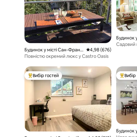
Будинок 
рі
Садовий 
Будинок у місті Сан-Франц
Середня оцінка: 4,98 з 
4,98 (676)
Гайт
иско
Повністю окремий люкс у Castro Oasis
Вибір гостей
Вибір
Топ вибір гостей
Топ вибі
Будинок 
иско