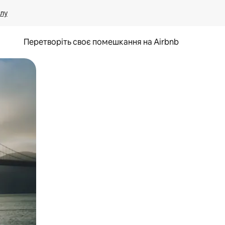
лу
Перетворіть своє помешкання на Airbnb
и дотику та гортання.