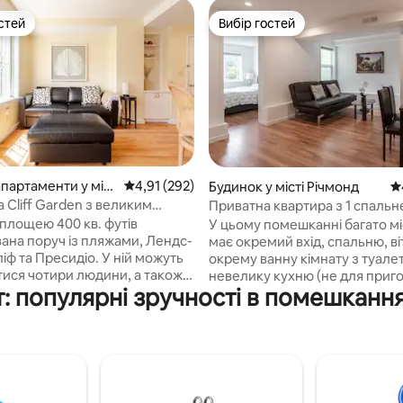
стей
Вибір гостей
стей
Вибір гостей
5, відгуки: 290
апартаменти у міст
Середня оцінка: 4,91 з 5, відгуки: 292
4,91 (292)
Будинок у місті Річмонд
Се
a Cliff Garden з великим
Приватна квартира з 1 спальн
 патіо
1 ванною кімнатою в одному к
 площею 400 кв. футів
У цьому помешканні багато мі
від парку «Золоті ворота»
ана поруч із пляжами, Лендс-
має окремий вхід, спальню, в
ліф та Пресидіо. У ній можуть
окрему ванну кімнату з туале
тися чотири людини, а також є
невелику кухню (не для приг
: популярні зручності в помешканн
а, міні-кухня, міні-
їжі). Помешкання розташован
ик і мікрохвильова піч. З
першому поверсі нашого
го анклаву відкривається вид
односімейного будинку. Вона
й сад, а також є патіо площею
знаходиться в одному квартал
утів і обідня зона просто на
парку «Золоті ворота» в прек
призначена виключно для
житловому районі Річмонд. Д
ування. Насолодіться
музичних фестивалів, музеїв, 