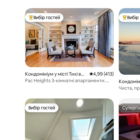
Вибір гостей
Вибір
Топ вибір гостей
Топ вибі
Кондомініум у місті Тихі вис
Середня оцінка: 4,99 з 
4,99 (413)
оти
Pac Heights 3-кімнатні апартаменти.
Кондоміні
Приватні, безпечні, тихі.
ллоу
Чиста, п
в Сан-Фр
Вибір гостей
Суперг
Вибір гостей
Суперг