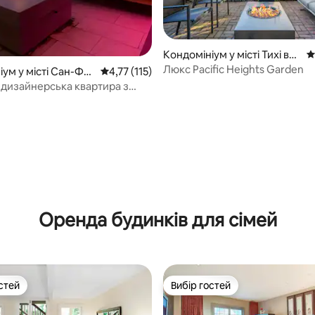
Кондомініум у місті Тихі вис
С
оти
Люкс Pacific Heights Garden
ум у місті Сан-Фр
Середня оцінка: 4,77 з 5, відгуки: 115
4,77 (115)
 дизайнерська квартира з
ею та чудовим краєвидом в
у місці
5, відгуки: 119
Оренда будинків для сімей
стей
Вибір гостей
стей
Вибір гостей