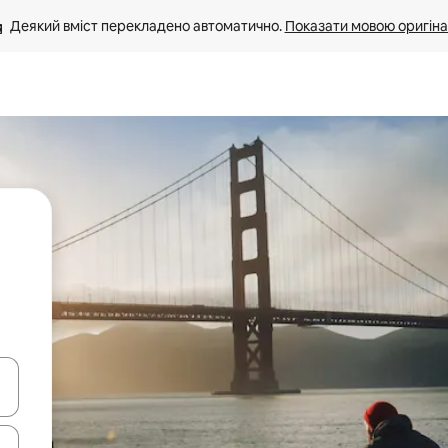
Деякий вміст перекладено автоматично. 
Показати мовою оригіна
я навігації сторінкою клавіші зі стрілками вгору та вниз або жест