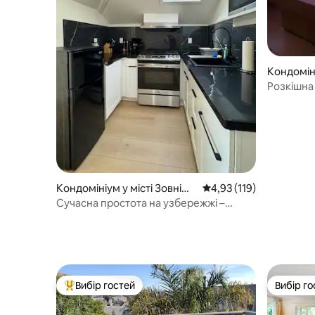
Кондоміні
анциско
Розкішна
1 спальн
ідеальном
Кондомініум у місті Зовнішн
Середня оцінка: 4,93 з 
4,93 (119)
ій захід
Сучасна простота на узбережжі –
прогулянка до пляжу, парку
Вибір гостей
Вибір го
Топ вибір гостей
Вибір го