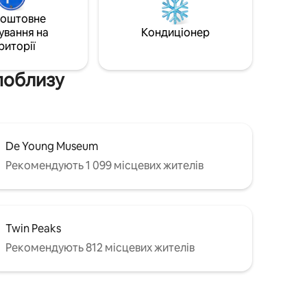
холодильник, чашки, тарілки, посуд .
 Просто
коштовне
Для приготування їжі немає плити або
портом
ування на
Кондиціонер
духовки. Тож ви можете приготувати
сця
риторії
сніданок, щоб розпочати свій день і
ться
піти на знайомство! На жаль, немає
ою!
домашніх тварин!
 поблизу
De Young Museum
Рекомендують 1 099 місцевих жителів
Twin Peaks
Рекомендують 812 місцевих жителів