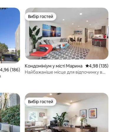
Вибір гостей
Вибір гостей
Кондомініум у місті Марина
Середня оцінка: 4,98 з 
4,98 (135)
ередня оцінка: 4,96 з 5, відгуки: 186
4,96 (186)
Найбажаніше місце для відпочинку в
а
Сан-Франциско.
Вибір гостей
Вибір гостей