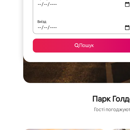
Виїзд
Пошук
Парк Голд
Гості погоджуют