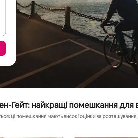
ен-Гейт: найкращі помешкання для 
ься: ці помешкання мають високі оцінки за розташування, 