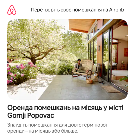
Перейти
до
Перетворіть своє помешкання на Airbnb
вмісту
Оренда помешкань на місяць у місті
Gornji Popovac
Знайдіть помешкання для довготермінової
оренди – на місяць або більше.