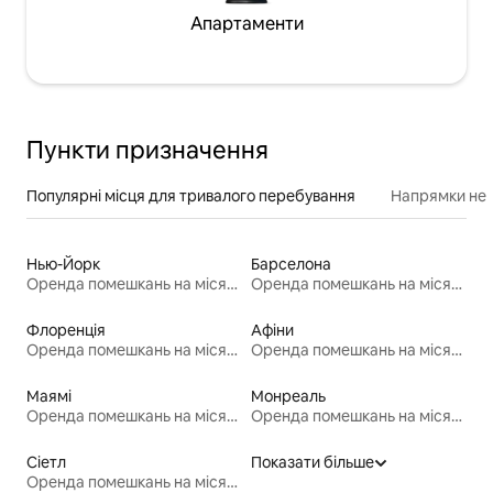
Апартаменти
Пункти призначення
Популярні місця для тривалого перебування
Напрямки неп
Нью-Йорк
Барселона
Оренда помешкань на місяць
Оренда помешкань на місяць
Флоренція
Афіни
Оренда помешкань на місяць
Оренда помешкань на місяць
Маямі
Монреаль
Оренда помешкань на місяць
Оренда помешкань на місяць
Сіетл
Показати більше
Оренда помешкань на місяць