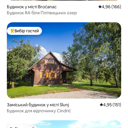
Будинок у місті Broćanac
Середня оцінка:
4,96 (166)
Будинок RA біля Плітвицьких озер
Вибір гостей
Топ вибір гостей
Заміський будинок у місті Slunj
Середня оцінка
4,95 (151)
Будинок для відпочинку Cindrić