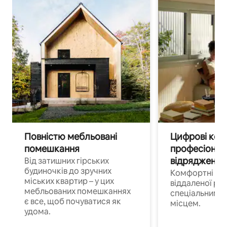
Повністю мебльовані
Цифрові кочі
помешкання
професіонал
відрядження
Від затишних гірських
будиночків до зручних
Комфортні по
міських квартир – у цих
віддаленої роб
мебльованих помешканнях
спеціальним 
є все, щоб почуватися як
місцем.
удома.