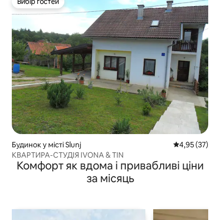
Вибір гостей
Вибір гостей
Будинок у місті Slunj
Середня оцінк
4,95 (37)
КВАРТИРА-СТУДІЯ IVONA & TIN
Комфорт як вдома і привабливі ціни
за місяць