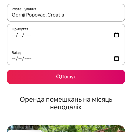
Розташування
Отримавши результати пошуку, використовуйте для навігації с
Прибуття
Виїзд
Пошук
Оренда помешкань на місяць
неподалік