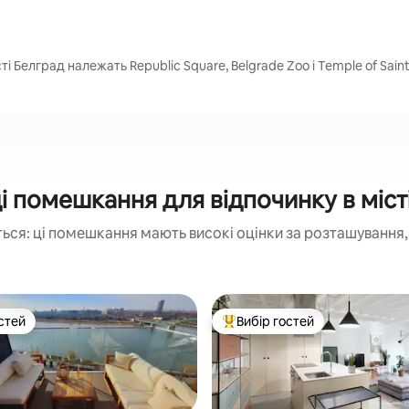
ті Белград належать Republic Square, Belgrade Zoo і Temple of Sain
 помешкання для відпочинку в міст
ься: ці помешкання мають високі оцінки за розташування, 
стей
Вибір гостей
стей
Топ вибір гостей