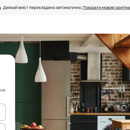
Деякий вміст перекладено автоматично. 
Показати мовою оригіна
ння
я навігації сторінкою клавіші зі стрілками вгору та вниз або жест