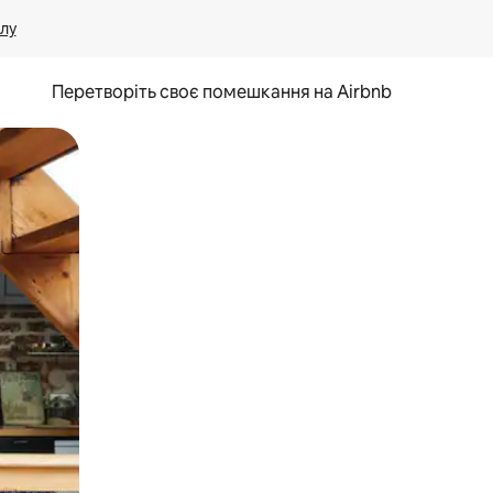
лу
Перетворіть своє помешкання на Airbnb
и дотику та гортання.