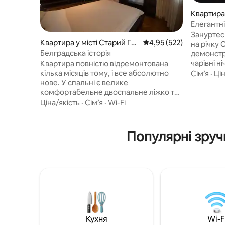
Квартира 
Елегантн
водойми
Зануртес
Квартира у місті Старий Гра
Середня оцінка: 4,95 з 
4,95 (522)
на річку 
д
Белградська історія
демонстр
чарівні н
Квартира повністю відремонтована
підкресл
кілька місяців тому, і все абсолютно
Сім’я
·
Цін
Ідеально 
нове. У спальні є велике
для місь
комфортабельне двоспальне ліжко та
помешканн
один великий диван-ліжко у вітальні.
Ціна/якість
·
Сім’я
·
Wi-Fi
або групи
Усе в невимушеному світлодіодному
size»). Поруч із річковими
світлі. На кухні ви можете
прогулян
насолоджуватися сучасною плитою з
Популярні зруч
обіцяє н
плоским екраном, духовкою,
відпочин
холодильником з морозильною
Ідеально 
камерою, посудомийною та пральною
поєднанн
машинами, а також великим барним
столом. Ванна кімната засклена
мармуровою керамікою, вона дуже
компактна та чиста. Ванна кімната
обладнана феном, рушниками,
гігієнічними наборами.
Кухня
Wi-F