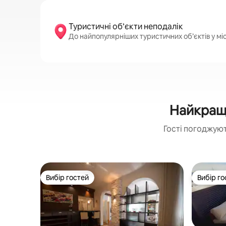
Туристичні об’єкти неподалік
До найпопулярніших туристичних об’єктів у міс
Найкращі
Гості погоджуют
Вибір гостей
Вибір го
Вибір гостей
Вибір го