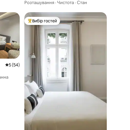
Розташування
·
Чистота
·
Стан
Вибір гостей
Топ вибір гостей
Середня оцінка: 5 з 5, відгуки: 54
5 (54)
анна