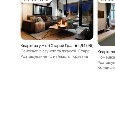
Топ вибір гостей
Топ вибі
Квартира у місті Старий Гра
Середня оцінка: 4,94 з
4,94 (96)
д
Пентхаус із сауною та джакузі | Старе
Квартира 
місто
Розташування
·
Ціна/якість
·
Краєвид
Помешка
Розташу
Кондиці