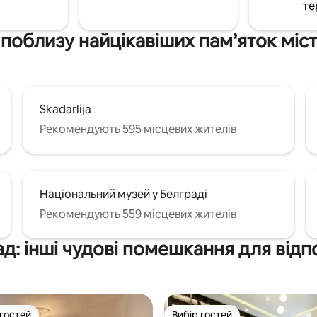
те
поблизу найцікавіших пам’яток міс
Skadarlija
Рекомендують 595 місцевих жителів
Національний музей у Белграді
Рекомендують 559 місцевих жителів
д: інші чудові помешкання для від
 гостей
Вибір гостей