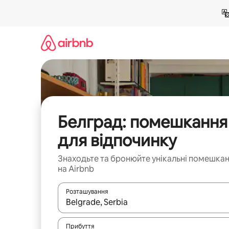
Перейти
до
вмісту
Белград: помешкання
для відпочинку
Знаходьте та бронюйте унікальні помешка
на Airbnb
Розташування
Отримавши результати пошуку, використовуйте дл
Прибуття