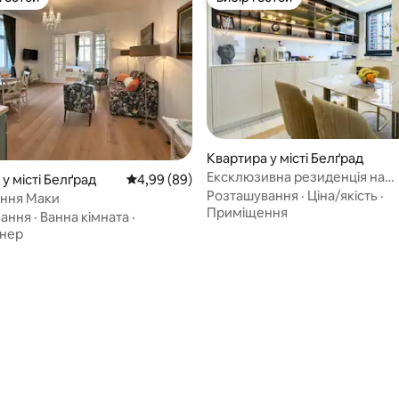
р гостей
Вибір гостей
 5, відгуки: 96
Квартира у місті Белґрад
Ексклюзивна резиденція на
у місті Белґрад
Середня оцінка: 4,99 з 5, відгуки: 89
4,99 (89)
набережній Белграда – 2 спал
Розташування
·
Ціна/якість
·
ння Маки
Приміщення
вання
·
Ванна кімната
·
онер