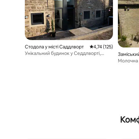
Стодола у місті Саддлворт
Середня оцінка: 4,74 з 
4,74 (125)
Унікальний будинок у Седдлворті,
Заміський
перероблений зі стодоли, де можна
Саддлво
Молочна 
перебувати з собаками
Комф