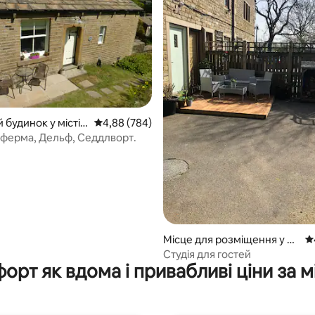
5, відгуки: 125
 будинок у місті
Середня оцінка: 4,88 з 5, відгуки: 784
4,88 (784)
рт
ферма, Дельф, Седдлворт.
Місце для розміщення у мі
Се
сті Саддлворт
Студія для гостей
орт як вдома і привабливі ціни за м