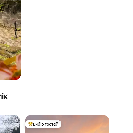
ік
Вибір гостей
Топ вибір гостей