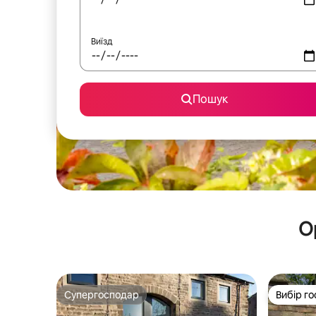
Виїзд
Пошук
О
Супергосподар
Вибір го
Супергосподар
Вибір го