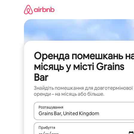
Перейти
до
вмісту
Оренда помешкань н
місяць у місті Grains
Bar
Знайдіть помешкання для довготермінової
оренди – на місяць або більше.
Розташування
Отримавши результати пошуку, використовуйте дл
Прибуття