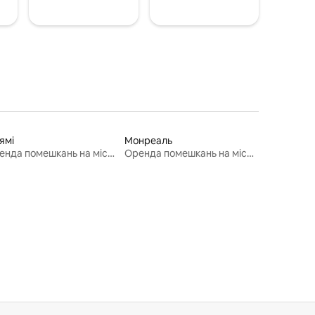
ямі
Монреаль
Оренда помешкань на місяць
Оренда помешкань на місяць