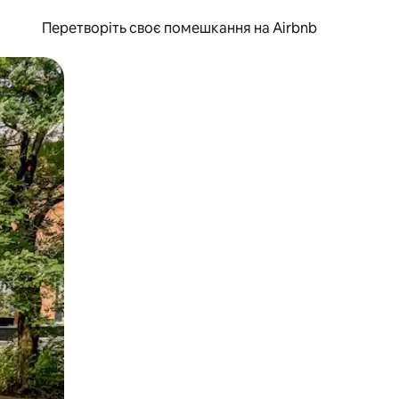
Перетворіть своє помешкання на Airbnb
и дотику та гортання.