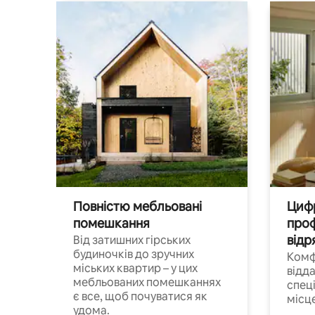
Повністю мебльовані
Цифр
помешкання
проф
відр
Від затишних гірських
будиночків до зручних
Комф
міських квартир – у цих
відда
мебльованих помешканнях
спец
є все, щоб почуватися як
місц
удома.