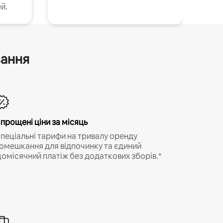
й.
вання
прощені ціни за місяць
пеціальні тарифи на тривалу оренду
омешкання для відпочинку та єдиний
омісячний платіж без додаткових зборів.*