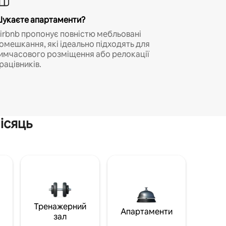
укаєте апартаменти?
irbnb пропонує повністю мебльовані
омешкання, які ідеально підходять для
имчасового розміщення або релокації
рацівників.
ісяць
Тренажерний
Апартаменти
зал