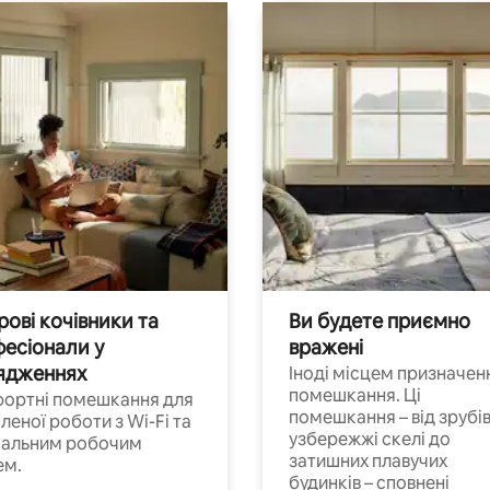
ові кочівники та
Ви будете приємно
есіонали у
вражені
ядженнях
Іноді місцем призначен
помешкання. Ці
ортні помешкання для
помешкання – від зрубів
леної роботи з Wi-Fi та
узбережжі скелі до
іальним робочим
затишних плавучих
ем.
будинків – сповнені