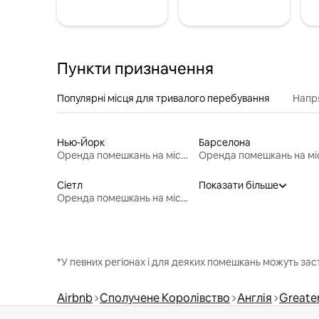
Пункти призначення
Популярні місця для тривалого перебування
Напр
Нью-Йорк
Барселона
Оренда помешкань на місяць
Сіетл
Показати більше
Оренда помешкань на місяць
*У певних регіонах і для деяких помешкань можуть зас
Airbnb
Сполучене Королівство
Англія
Greate