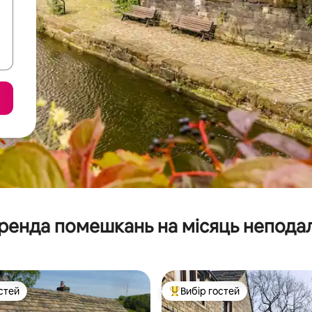
ренда помешкань на місяць неподал
стей
Вибір гостей
стей
Топ вибір гостей