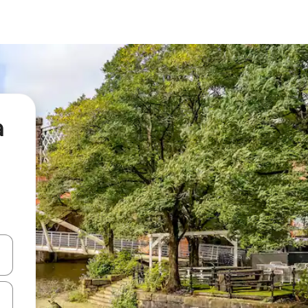
а
я навігації сторінкою клавіші зі стрілками вгору та вниз або жест