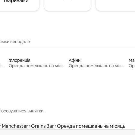
тваринами
ямки неподалік
Флоренція
Афіни
Ма
Оренда помешкань на місяць
Оренда помешкань на місяць
Оренда помешкань на місяць
тосовуватися винятки.
r Manchester
Grains Bar
Оренда помешкань на місяць