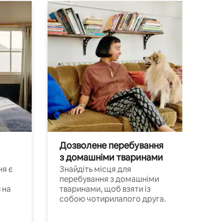
Дозволене перебування
з домашніми тваринами
ня є
Знайдіть місця для
перебування з домашніми
 на
тваринами, щоб взяти із
собою чотирилапого друга.