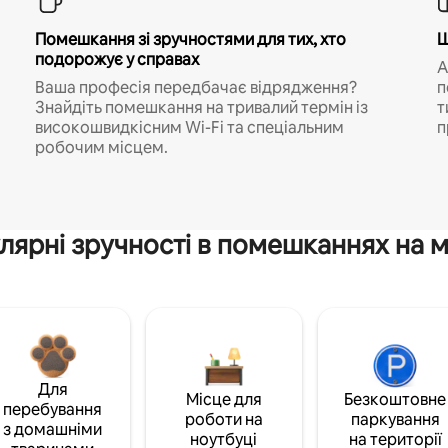
Помешкання зі зручностями для тих, хто
Ш
подорожує у справах
A
Ваша професія передбачає відрядження?
п
Знайдіть помешкання на тривалий термін із
т
високошвидкісним Wi-Fi та спеціальним
п
робочим місцем.
лярні зручності в помешканнях на м
Для
Місце для
Безкоштовне
перебування
роботи на
паркування
з домашніми
ноутбуці
на території