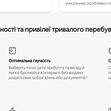
унікальних особливосте
ності та привілеї тривалого перебу
Оптимальна гнучкість
С
Виберіть точні дати прибуття та виїзду й
С
легко бронюйте в Інтернеті без жодних
п
додаткових зобов’язань або документів.*
щ