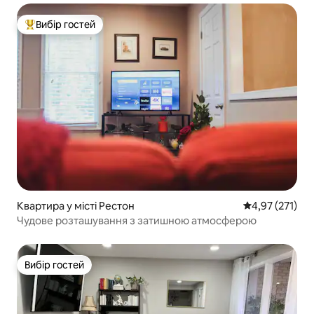
Вибір гостей
Топ вибір гостей
Квартира у місті Рестон
Середня оцінка
4,97 (271)
Чудове розташування з затишною атмосферою
Вибір гостей
Вибір гостей