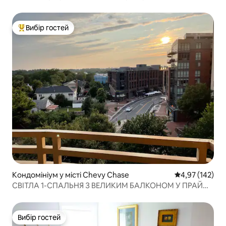
Вибір гостей
Топ вибір гостей
Кондомініум у місті Chevy Chase
Середня оцінка
4,97 (142)
СВІТЛА 1-СПАЛЬНЯ З ВЕЛИКИМ БАЛКОНОМ У ПРАЙМ-
БЕТЕСДА
Вибір гостей
Вибір гостей