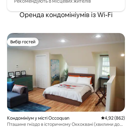
Рекомендують 8 місцевих жителів
Оренда кондомініумів із Wi-Fi
Вибір гостей
Вибір гостей
Кондомініум у місті Occoquan
Середня оцінка:
4,92 (862)
Пташине гніздо в історичному Оккоквані (хвилини до
округу Колумбія)