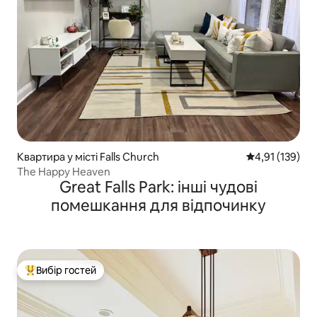
Квартира у місті Falls Church
Середня оцінка
4,91 (139)
The Happy Heaven
Great Falls Park: інші чудові
помешкання для відпочинку
Вибір гостей
Топ вибір гостей