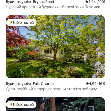
Будинок у місті Bryans Road
Середня оцінка:
4,94 (100)
Чудовий приватний будинок на березі річки Потомак
Вибір гостей
Топ вибір гостей
Будинок у місті Falls Church
Середня оцінка
4,99 (161)
Дзен-подібний модерн середини століття поблизу
метро та округу Колумбія
Вибір гостей
Топ вибір гостей