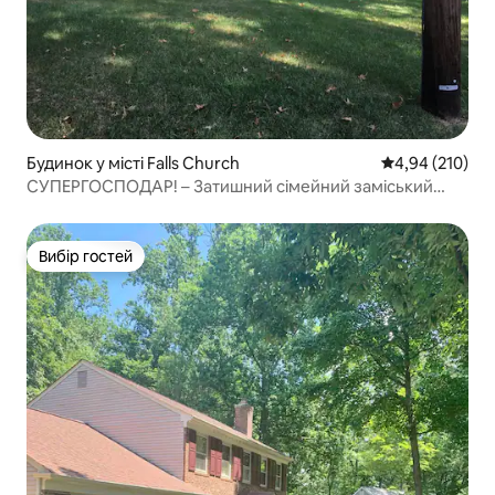
Будинок у місті Falls Church
Середня оцінка
4,94 (210)
СУПЕРГОСПОДАР! – Затишний сімейний заміський
будинок
Вибір гостей
Вибір гостей