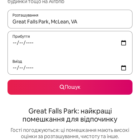
будинки тощо на Airbnb
Розташування
Отримавши результати пошуку, використовуйте для навігації с
Прибуття
Виїзд
Пошук
Great Falls Park: найкращі
помешкання для відпочинку
Гості погоджуються: ці помешкання мають високі
оцінки за розташування, чистоту та інше.