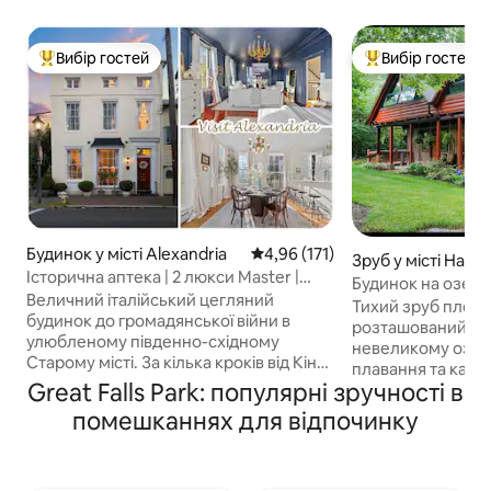
Вибір гостей
Вибір гостей
Топ вибір гостей
Топ вибір гостей
Будинок у місті Alexandria
Середня оцінка: 4,96 з 5, відгук
4,96 (171)
Зруб у місті Haym
Історична аптека | 2 люкси Master |
Будинок на озері
Старе місто
Величний італійський цегляний
Тихий зруб площе
будинок до громадянської війни в
розташований на
улюбленому південно-східному
невеликому озері, риболов
Старому місті. За кілька кроків від Кінг-
плавання та каяк
стріт і 2 кварталів до набережної,
Great Falls Park: популярні зручності в
повністю обладн
розташування неперевершене! Цей 3-
4 душовими НА ВУ
помешканнях для відпочинку
поверховий будинок, створений в
душу. Спальні міс
1800-х роках, служив колишнім
«QUEEN-SIZE» ТА
аптекарем. Новий ремонт пропонує
За додаткових го
максимальну розкіш, унікальну