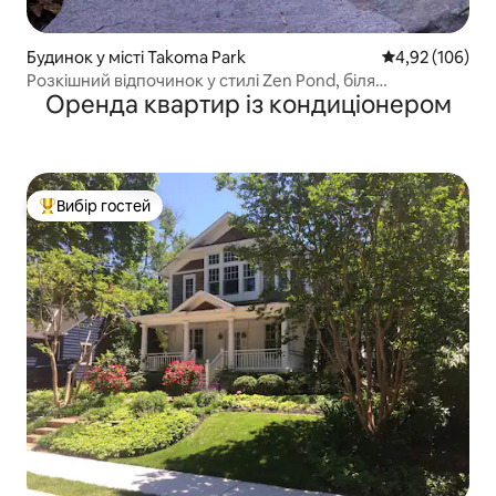
Будинок у місті Takoma Park
Середня оцінка
4,92 (106)
Розкішний відпочинок у стилі Zen Pond, біля
Оренда квартир із кондиціонером
Вашингтона
Вибір гостей
Топ вибір гостей