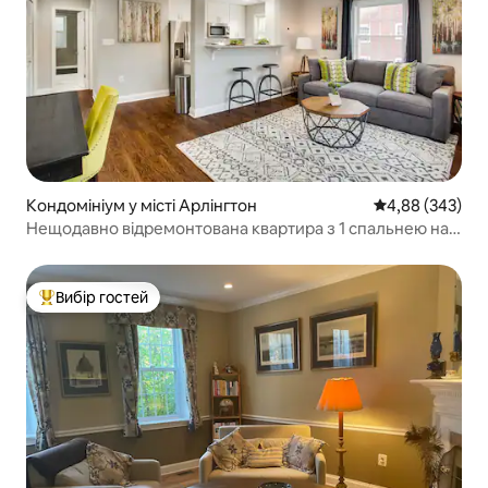
Кондомініум у місті Арлінгтон
Середня оцінка:
4,88 (343)
Нещодавно відремонтована квартира з 1 спальнею на
4 осіб – квартира 4
Вибір гостей
Топ вибір гостей