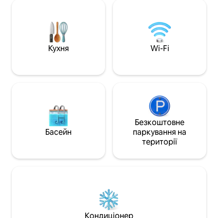
в розмірі 25 $/PP на день за
архітектуру зі справжньою
попереднім схва
гостинністю та справжнім почуттям
Можна перебуват
історії та чарівності. 2 апартаменти
тваринами. Камери знаходяться на
Masters Suites 4K 65in з потоковим
території. 1 на пар
передаванням Високошвидкісний
палубі, задній па
Кухня
Wi-Fi
Інтернет, спеціальне робоче місце
вгору по сходах в
Цілодобове самостійне прибуття
комода, 2 на голо
Пральна машина/сушильна машина
воді, 1 зовнішній 
Безкоштовна парковка за запитом
дворик
Безкоштовне
Басейн
паркування на
території
Кондиціонер