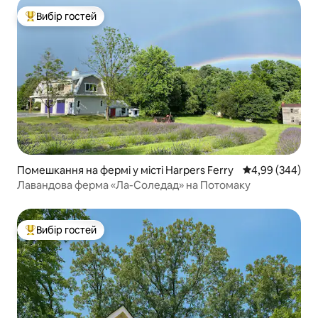
Вибір гостей
Топ вибір гостей
Помешкання на фермі у місті Harpers Ferry
Середня оцінка:
4,99 (344)
Лавандова ферма «Ла-Соледад» на Потомаку
Вибір гостей
Топ вибір гостей