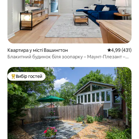
Квартира у місті Вашингтон
Середня оцінка
4,99 (431)
Блакитний будинок біля зоопарку – Маунт-Плезант –
AdMo-CoHi
Вибір гостей
Топ вибір гостей