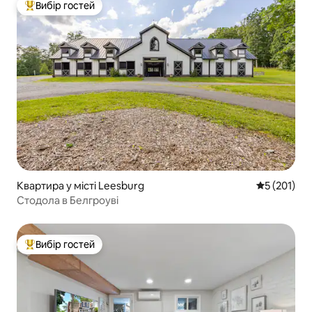
Вибір гостей
Топ вибір гостей
Квартира у місті Leesburg
Середня оці
5 (201)
Стодола в Белгроуві
Вибір гостей
Топ вибір гостей