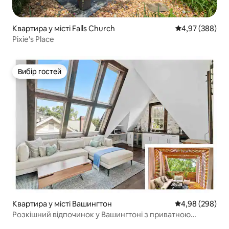
Квартира у місті Falls Church
Середня оцінка:
4,97 (388)
Pixie's Place
Вибір гостей
Вибір гостей
Квартира у місті Вашингтон
Середня оцінка:
4,98 (298)
Розкішний відпочинок у Вашингтоні з приватною
терасою!