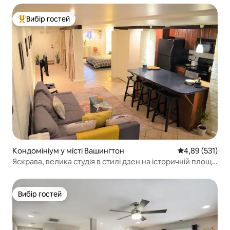
Вибір гостей
Топ вибір гостей
Кондомініум у місті Вашингтон
Середня оцінка
4,89 (531)
Яскрава, велика студія в стилі дзен на історичній площі
Логан-Серкл
Вибір гостей
Вибір гостей