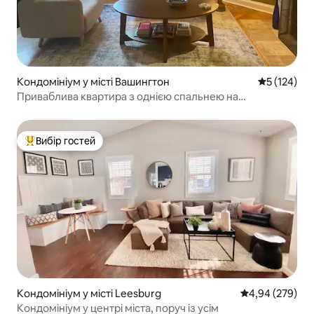
Кондомініум у місті Вашингтон
Середня оці
5 (124)
Приваблива квартира з однією спальнею на
Капітолійському пагорбі
Вибір гостей
Топ вибір гостей
Кондомініум у місті Leesburg
Середня оцінка:
4,94 (279)
Кондомініум у центрі міста, поруч із усім