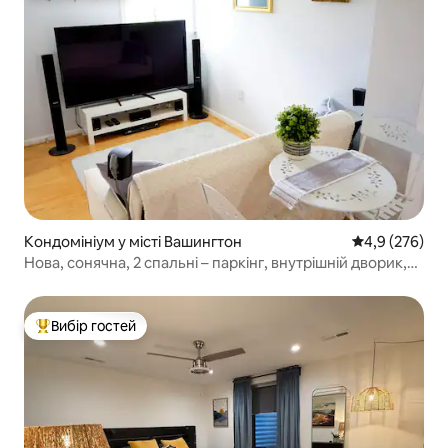
Кондомініум у місті Вашингтон
Середня оцінк
4,9 (276)
Нова, сонячна, 2 спальні – паркінг, внутрішній дворик,
місце для багаття
Вибір гостей
Топ вибір гостей