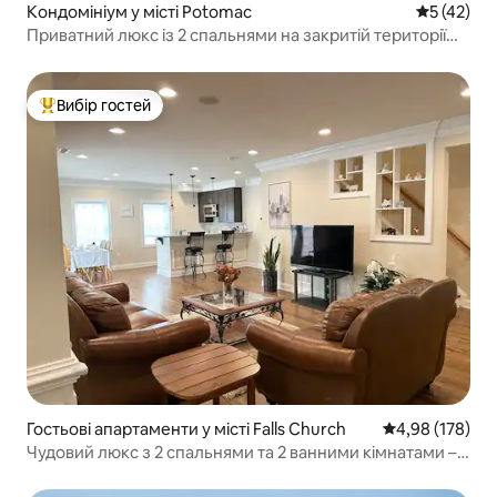
Кондомініум у місті Potomac
Середня оц
5 (42)
Приватний люкс із 2 спальнями на закритій території
Потомак Естейт
Вибір гостей
Топ вибір гостей
Гостьові апартаменти у місті Falls Church
Середня оцінка
4,98 (178)
Чудовий люкс з 2 спальнями та 2 ванними кімнатами –
недалеко від округу Колумбія