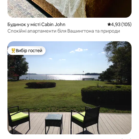
Будинок у місті Cabin John
Середня оцінка
4,93 (105)
Спокійні апартаменти біля Вашингтона та природи
Вибір гостей
Топ вибір гостей