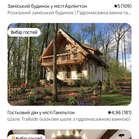
Заміський будинок у місті Арлінгтон
Середня оці
5 (109)
Розкішний заміський будинок | Гідромасажна ванна та
тихий оазис поблизу Вашингтона
Вибір гостей
Вибір гостей
Гостьовий дім у місті Гамільтон
Середня оцінка
4,96 (181)
Шале Trailside (казкове шале з гідромасажною ванною)
Вибір гостей