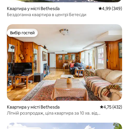
Квартира у місті Bethesda
Середня оцінка:
4,99 (349)
Бездоганна квартира в центрі Бетесди
Вибір гостей
Вибір гостей
Квартира у місті Bethesda
Середня оцінка
4,75 (432)
Літній розпродаж, ціла квартира за 10 хв. від
Вашингтона