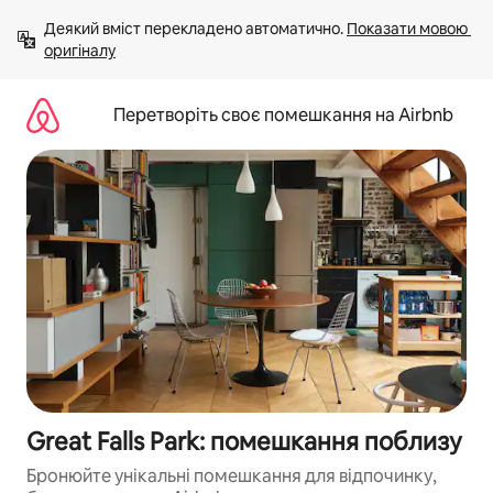
Перейти
Деякий вміст перекладено автоматично. 
Показати мовою 
до
оригіналу
вмісту
Перетворіть своє помешкання на Airbnb
Great Falls Park: помешкання поблизу
Бронюйте унікальні помешкання для відпочинку,