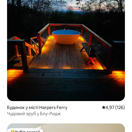
Будинок у місті Harpers Ferry
Середня оцінка
4,97 (126)
Чудовий зруб у Блу-Ридж