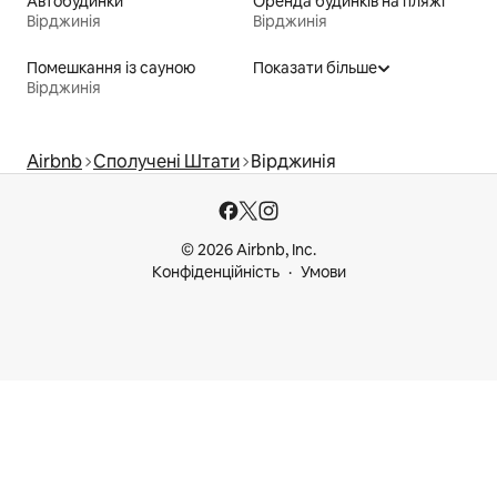
Автобудинки
Оренда будинків на пляжі
Вірджинія
Вірджинія
Помешкання із сауною
Показати більше
Вірджинія
Airbnb
Сполучені Штати
Вірджинія
© 2026 Airbnb, Inc.
Конфіденційність
Умови