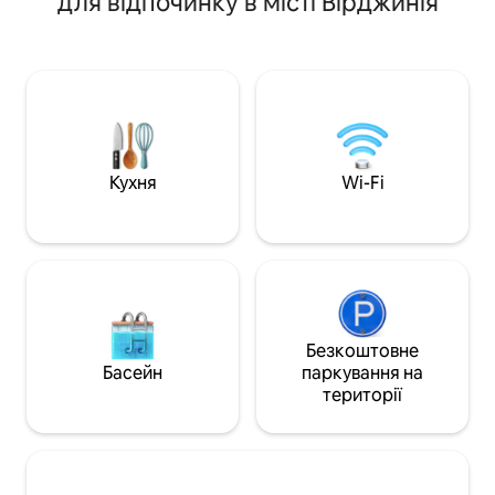
для відпочинку в місті Вірджинія
майданчиків, де
душ із п 'ятьма масажними головками.
визначними пам '
Кухня повністю обладнана, і ви можете
струмка, включаю
насолоджуватися обідом на свіжому
оглядовий майдан
повітрі за допомогою гриля Наполеона
Adirondack та піш
на відкритому повітрі. Відпочиньте біля
веде до приголо
дров 'яного каміна в приміщенні або на
раковини Potts C
відкритому повітрі (дрова надаються).
Насолоджуйтеся 
природним сере
Кухня
Wi-Fi
користуючись ма
повітрі, зоною дл
гідромасажною в
Безкоштовне
Басейн
паркування на
території