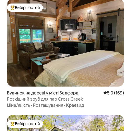
Вибір гостей
Топ вибір гостей
Будинок на дереві у місті Бедфорд
Середня оцінк
5,0 (169)
Розкішний зруб для пар Cross Creek
Ціна/якість
·
Розташування
·
Краєвид
Вибір гостей
Топ вибір гостей