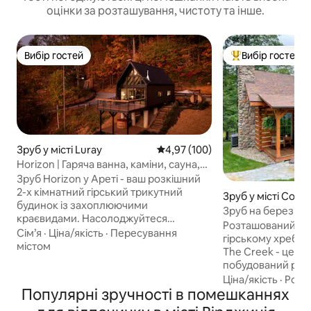
оцінки за розташування, чистоту та інше.
Вибір гостей
Вибір гостей
Вибір гостей
Топ вибір гостей
Зруб у місті Luray
Середня оцінка: 4,97 з 5, відгук
4,97 (100)
Horizon | Гаряча ванна, каміни, сауна,
розетка для електромобіля
Зруб Horizon у Ареті - ваш розкішний
2-х кімнатний гірський трикутний
Зруб у місті Covi
будинок із захоплюючими
Зруб на березі рі
краєвидами. Насолоджуйтеся
Розташований у 
приватною дворівневою терасою з
Сім’я
·
Ціна/якість
·
Пересування
гірському хребті 
гідромасажною ванною, холодним
містом
The Creek - це с
зануренням і кедровою паровою
побудований роз
сауною для максимального
дивовижним видо
Ціна/якість
·
Розт
розслаблення. У ванній кімнаті в спа-
Популярні зручності в помешканнях
Поттс-Крік у прив
центрі є підлога з підігрівом та вішалка
території. Кілька
для рушників, а також заспокійливий