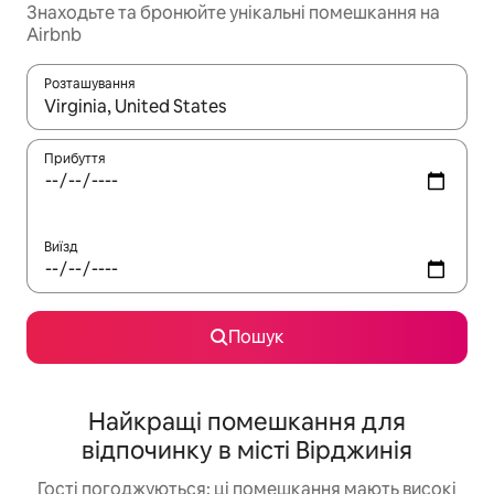
Знаходьте та бронюйте унікальні помешкання на
Airbnb
Розташування
Отримавши результати пошуку, використовуйте для навігації с
Прибуття
Виїзд
Пошук
Найкращі помешкання для
відпочинку в місті Вірджинія
Гості погоджуються: ці помешкання мають високі