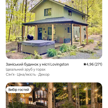
Заміський будинок у місті Lovingston
Середня оцінка
4,96 (271)
Ідеальний зруб у горах
Сім’я
·
Ціна/якість
·
Декор
Вибір гостей
Вибір гостей